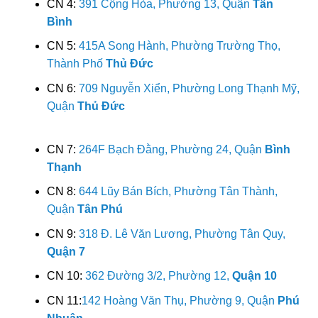
CN 4:
391 Cộng Hòa, Phường 13, Quận
Tân
Bình
CN 5:
415A Song Hành, Phường Trường Thọ,
Thành Phố
Thủ Đức
CN 6:
709 Nguyễn Xiển, Phường Long Thạnh Mỹ,
Quận
Thủ Đức
CN 7:
264F Bạch Đằng, Phường 24, Quận
Bình
Thạnh
CN 8:
644 Lũy Bán Bích, Phường Tân Thành,
Quận
Tân Phú
CN 9:
318 Đ. Lê Văn Lương, Phường Tân Quy,
Quận 7
CN 10:
362 Đường 3/2, Phường 12,
Quận 10
CN 11:
142 Hoàng Văn Thụ, Phường 9, Quận
Phú