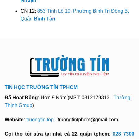
Nhuận
CN 12:
853 Tỉnh Lộ 10, Phường Bình Trị Đông B,
Quận
Bình Tân
TIN HỌC TRƯỜNG TÍN TPHCM
Đã Hoạt Động:
Hơn 9 Năm (MST: 0312179313 -
Trường
Thịnh Group
)
Website:
truongtin.top
- truongtintphcm@gmail.com
Gọi thợ tới sửa tại nhà cả 22 quận tphcm:
028 7300