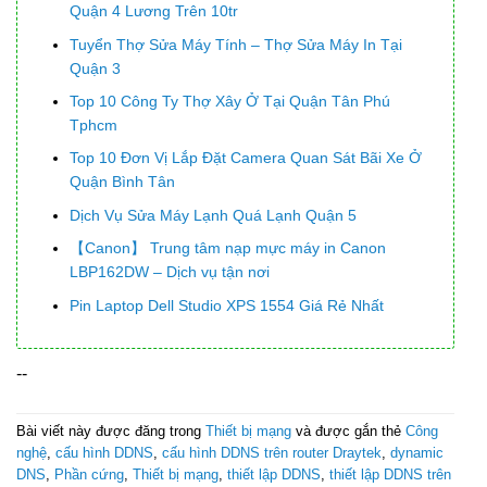
Quận 4 Lương Trên 10tr
Tuyển Thợ Sửa Máy Tính – Thợ Sửa Máy In Tại
Quận 3
Top 10 Công Ty Thợ Xây Ở Tại Quận Tân Phú
Tphcm
Top 10 Đơn Vị Lắp Đặt Camera Quan Sát Bãi Xe Ở
Quận Bình Tân
Dịch Vụ Sửa Máy Lạnh Quá Lạnh Quận 5
【Canon】 Trung tâm nạp mực máy in Canon
LBP162DW – Dịch vụ tận nơi
Pin Laptop Dell Studio XPS 1554 Giá Rẻ Nhất
--
Bài viết này được đăng trong
Thiết bị mạng
và được gắn thẻ
Công
nghệ
,
cấu hình DDNS
,
cấu hình DDNS trên router Draytek
,
dynamic
DNS
,
Phần cứng
,
Thiết bị mạng
,
thiết lập DDNS
,
thiết lập DDNS trên