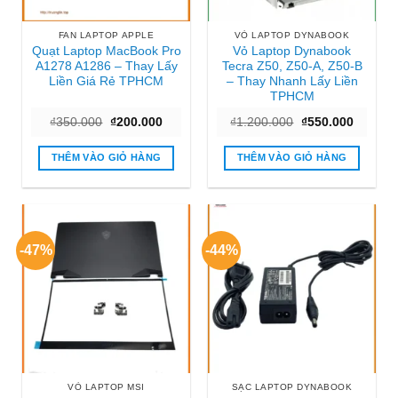
FAN LAPTOP APPLE
VỎ LAPTOP DYNABOOK
Quạt Laptop MacBook Pro
Vỏ Laptop Dynabook
A1278 A1286 – Thay Lấy
Tecra Z50, Z50-A, Z50-B
Liền Giá Rẻ TPHCM
– Thay Nhanh Lấy Liền
TPHCM
Giá
Giá
Giá
Giá
₫
350.000
₫
200.000
₫
1.200.000
₫
550.000
gốc
hiện
gốc
hiện
là:
tại
là:
tại
₫350.000.
là:
₫1.200.000.
là:
THÊM VÀO GIỎ HÀNG
THÊM VÀO GIỎ HÀNG
₫200.000.
₫550.00
-47%
-44%
VỎ LAPTOP MSI
SẠC LAPTOP DYNABOOK