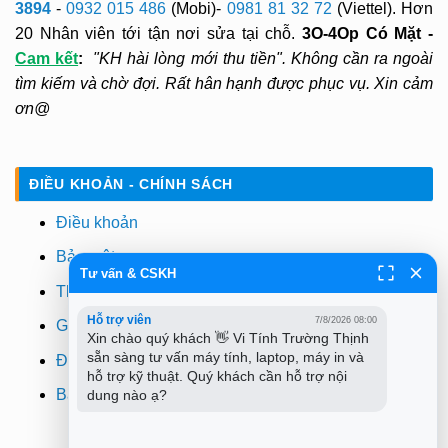
3894
-
0932 015 486
(Mobi)-
0981 81 32 72
(Viettel). Hơn
20 Nhân viên tới tận nơi sửa tại chỗ.
3O-4Op Có Mặt -
Cam kết
:
"KH hài lòng mới thu tiền". Không cần ra ngoài
tìm kiếm và chờ đợi. Rất hân hạnh được phục vụ. Xin cảm
ơn@
ĐIỀU KHOẢN - CHÍNH SÁCH
Điều khoản
Bảo mật
Tư vấn & CSKH
Thanh toán
Hỗ trợ viên
7/8/2026 08:00
Giao hàng
Xin chào quý khách 👋 Vi Tính Trường Thịnh 
sẵn sàng tư vấn máy tính, laptop, máy in và 
Đổi trả
hỗ trợ kỹ thuật. Quý khách cần hỗ trợ nội 
Bảo hành
dung nào ạ?