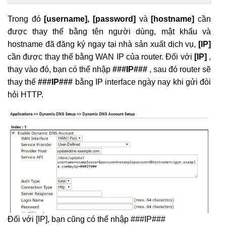
Trong đó
[username], [password]
và
[hostname]
cần
được thay thế bằng tên người dùng, mật khẩu và
hostname đã đăng ký ngay tại nhà sản xuất dịch vụ,
[IP]
cần được thay thế bằng WAN IP của router. Đối với
[IP]
,
thay vào đó, bạn có thể nhập
###IP###
, sau đó router sẽ
thay thế
###IP###
bằng IP interface ngày nay khi gửi đòi
hỏi HTTP.
Đối với [IP], bạn cũng có thể nhập ###IP###