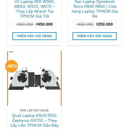
Vỏ Laptop MSI WS65,
Sạc Laptop Dynabook
WE63, WS72, WE72 –
Tecra R840 R850 | Cửa
Thay Lắp Nhanh Tại
hàng Laptop TPHCM Giá
TPHCM Giá Tốt
Rẻ
Giá
Giá
Giá
Giá
₫
850.000
₫
450.000
₫
450.000
₫
250.000
gốc
hiện
gốc
hiện
là:
tại
là:
tại
₫850.000.
là:
₫450.000.
là:
THÊM VÀO GIỎ HÀNG
THÊM VÀO GIỎ HÀNG
₫450.000.
₫250.000
-46%
FAN LAPTOP ASUS
Quạt Laptop ASUS ROG
Zephyrus GX701 – Thay
Lấy Liền TPHCM Gần Đây