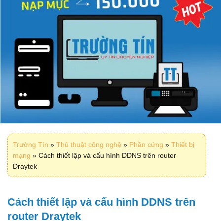
Trường Tín
»
Thủ thuật công nghệ
»
Phần cứng
»
Thiết bị
mạng
»
Cách thiết lập và cấu hình DDNS trên router
Draytek
Cách thiết lập và cấu hình DDNS trên
router Draytek