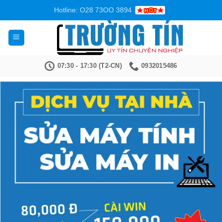
Bỏ
Hotline: O28 73OO 3894
qua
nội
dung
07:30 - 17:30 (T2-CN)
0932015486