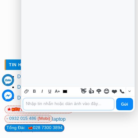
TIN HỌC TRƯỜNG TÍN TẠI TPHCM
Dịch vụ sửa laptop tận nơi
Dịch vụ sửa máy tính
👋
👍
🌹
😊
❤️
📞
B
I
U
A+
Dịch vụ cài đặt máy tính
Gửi
Dịch vụ vệ sinh máy tính
0981 81 32 72
(Viettel)
-
0932 015 486
(Mobi)
Dịch vụ vệ sinh laptop
Tổng Đài:
028 7300 3894
Dịch vụ cài win