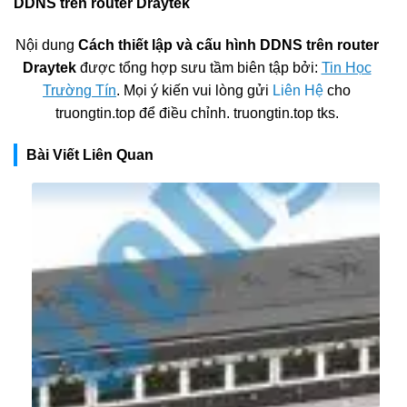
DDNS trên router Draytek
Nội dung
Cách thiết lập và cấu hình DDNS trên router
Draytek
được tổng hợp sưu tầm biên tập bởi:
Tin Học
Trường Tín
. Mọi ý kiến vui lòng gửi
Liên Hệ
cho
truongtin.top để điều chỉnh. truongtin.top tks.
Bài Viết Liên Quan