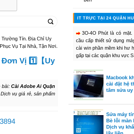
IT TRỰC TẠI 24 QUẬN H
3O-4O Phút là có mặt
Trường Tín. Địa Chỉ Uy
cầu cấp thiết sử dụng máy 
Phục Vụ Tại Nhà, Tận Nơi.
cài win phần mềm khi hư 
gấp tại các quận khu vực 
 Đơn Vị 1️⃣【Uy
Macbook k
cài đặt hệ 
 bài:
Cài Adobe Ai Quận
tâm sửa uy
 Dịch vụ giá rẻ, sản phẩm
Sửa máy tí
 3894
Bè lỗi màn 
Dịch vụ khắ
lấy liền