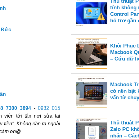
Thủ thuật 
tính không
ình
Control Pan
hỗ trợ gần 
 Đức
Khôi Phục 
Macbook Qu
– Cứu dữ li
Macbook Tru
có nên bật
Tân
vấn từ chuy
28 7300 3894
-
0932 015
 viên tới tận nơi sửa tại
Thủ thuật 
u tiền". Không cần ra ngoài
Zalo PC kh
n cảm ơn@
nhắn – Cách