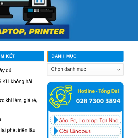
AM KẾT
DANH MỤC
Danh
ày đủ
mục
ý KH không hài
ớc khi làm, giá rẻ,
n
ại phát triển lâu