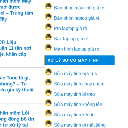
Phần mềm Máy
 mở được
Bàn phím máy tính giá rẻ
el – Trung tâm
Bàn phím laptop giá rẻ
đây
Pin laptop giá rẻ
Sạc laptop giá rẻ
Dữ Liệu
ận 11 tận nơi
Màn hình laptop giá rẻ
ệu khẩn cấp
XỬ LÝ SỰ CỐ MÁY TÍNH
Sửa máy tính bị virus
e Tone là gì,
 không? – Tư
Sửa máy tính chạy chậm
ên gia kỹ thuật
Sửa máy tính bị treo
Sửa máy tính không lên
Phần mềm Lỗi
Sửa máy tính kêu to
ông đồng bộ tin
 tự xử lý tại
Sửa máy tính bị mất tiếng