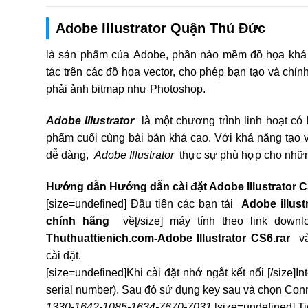
Adobe Illustrator Quận Thủ Đức
là sản phẩm của Adobe, phần nào mềm đồ họa khá 
tác trên các đồ họa vector, cho phép bạn tạo và chỉ
phải ảnh bitmap như Photoshop.
Adobe Illustrator
là một chương trình linh hoạt có
phẩm cuối cùng bài bản khá cao. Với khả năng tạo 
dễ dàng,
Adobe Illustrator
thực sự phù hợp cho những
Hướng dẫn Hướng dẫn cài đặt Adobe Illustrator C
[size=undefined] Đầu tiên các bạn tải
Adobe illus
chính hãng
về[/size] máy tính theo link downl
Thuthuattienich.com-Adobe Illustrator CS6.rar
và
cài đặt.
[size=undefined]Khi cài đặt nhớ ngắt kết nối [/size]Int
serial number). Sau đó sử dụng key sau và chọn Conn
1330-1642-1085-1634-7670-7031
[size=undefined] Ti