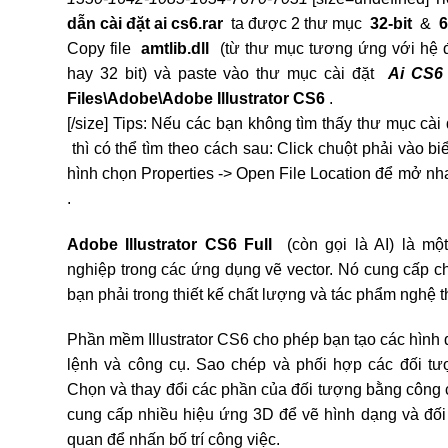
dẫn cài đặt ai cs6.rar
ta được 2 thư mục
32-bit
&
6
Copy file
amtlib.dll
(từ thư mục tương ứng với hệ đ
hay 32 bit) và paste vào thư mục cài đặt
Ai CS
Files\Adobe\Adobe Illustrator CS6
.
[/size] Tips: Nếu các bạn không tìm thấy thư mục cà
thì có thể tìm theo cách sau: Click chuột phải vào 
hình chọn Properties -> Open File Location để mở n
.
Adobe Illustrator CS6 Full
(còn gọi là AI) là mộ
nghiệp trong các ứng dụng vẽ vector. Nó cung cấp c
bạn phải trong thiết kế chất lượng và tác phẩm nghệ t
Phần mềm Illustrator CS6 cho phép bạn tạo các hình 
lệnh và công cụ. Sao chép và phối hợp các đối tư
Chọn và thay đổi các phần của đối tượng bằng công c
cung cấp nhiều hiệu ứng 3D để vẽ hình dạng và đối 
quan để nhấn bố trí công việc.