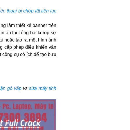
n thoại bị chớp tất liên tục
ng làm thiết kế banner trên
 in ấn thi công backdrop sự
i hoặc tạo ra một hình ảnh
ng cấp phép điều khiển văn
t công cụ có ích để tạo bưu
uận gò vấp
vs
sửa máy tính