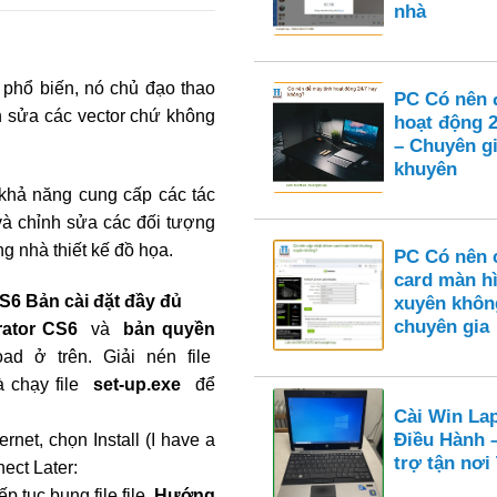
nhà
phổ biến, nó chủ đạo thao
PC Có nên 
nh sửa các vector chứ không
hoạt động 
– Chuyên gi
khuyên
 khả năng cung cấp các tác
và chỉnh sửa các đối tượng
 nhà thiết kế đồ họa.
PC Có nên c
card màn h
S6 Bản cài đặt đầy đủ
xuyên khôn
chuyên gia
trator CS6
và
bản quyền
oad ở trên. Giải nén file
 chạy file
set-up.exe
để
Cài Win La
Điều Hành 
ernet, chọn Install (I have a
trợ tận nơ
ect Later:
ếp tục bung file file
Hướng