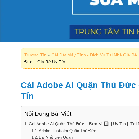
Trường Tín
»
Cài Đặt Máy Tính - Dịch Vụ Tại Nhà Giá Rẻ
Đức – Giá Rẻ Uy Tín
Cài Adobe Ai Quận Thủ Đức 
Tín
Nội Dung Bài Viết
Cài Adobe Ai Quận Thủ Đức – Đơn Vị 1️⃣【Uy Tín】Tại
Adobe Illustrator Quận Thủ Đức
Bài Viết Liên Quan