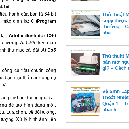
4-bit
.
iều hành của bạn là 64 bit
Thủ thuật 
copy được 
6
mặc định là:
C:\Program
thường – Cá
nhà
i đặt
Adobe illustrator CS6
biểu tượng
Ai CS6
trên màn
hanh thư mục cài đặt
Ai Cs6
Thủ thuật M
bản mờ ngu
gì? – Cách 
t công cụ tiêu chuẩn công
ho bạn mọi thứ các công cụ
huật.
Vệ Sinh La
Thoát Nhiệt
dạng cơ bản: thông qua các
Quận 1 – T
ợng để tạo hình dạng mới.
nhanh
ụ. Lựa chọn, vẽ đối tượng,
tượng. Xử lý hình ảnh liên