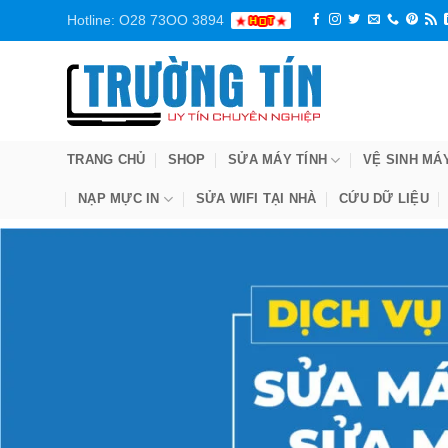
Bỏ
Hotline: O28 73OO 3894
qua
nội
dung
TRANG CHỦ
SHOP
SỬA MÁY TÍNH
VỆ SINH MÁ
NẠP MỰC IN
SỬA WIFI TẠI NHÀ
CỨU DỮ LIỆU