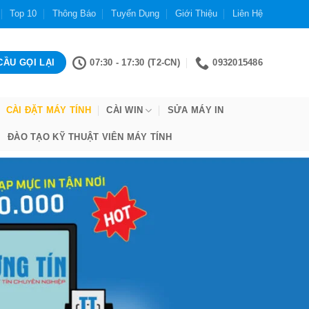
Top 10
Thông Báo
Tuyển Dụng
Giới Thiệu
Liên Hệ
07:30 - 17:30 (T2-CN)
0932015486
CÀI ĐẶT MÁY TÍNH
CÀI WIN
SỬA MÁY IN
ĐÀO TẠO KỸ THUẬT VIÊN MÁY TÍNH