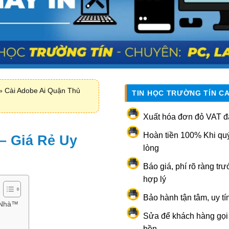
»
Cài Adobe Ai Quận Thủ
TIN HỌC TRƯỜNG TÍN C
Xuất hóa đơn đỏ VAT đ
Hoàn tiền 100% Khi qu
– Giá Rẻ Uy
lòng
Báo giá, phí rõ ràng trư
hợp lý
Bảo hành tận tâm, uy tí
 Nhà™
Sửa để khách hàng gọi l
bền