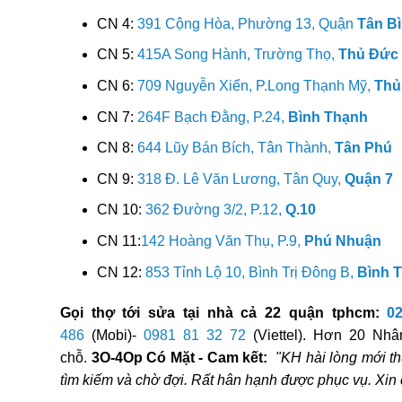
CN 4:
391 Cộng Hòa, Phường 13, Quận
Tân B
CN 5:
415A Song Hành, Trường Thọ,
Thủ Đức
CN 6:
709 Nguyễn Xiển, P.Long Thạnh Mỹ,
Thủ
CN 7:
264F Bạch Đằng, P.24,
Bình Thạnh
CN 8:
644 Lũy Bán Bích, Tân Thành,
Tân Phú
CN 9:
318 Đ. Lê Văn Lương, Tân Quy,
Quận 7
CN 10:
362 Đường 3/2, P.12,
Q.10
CN 11:
142 Hoàng Văn Thụ, P.9,
Phú Nhuận
CN 12:
853 Tỉnh Lộ 10, Bình Trị Đông B,
Bình 
Gọi thợ tới sửa tại nhà cả 22 quận tphcm:
0
486
(Mobi)-
0981 81 32 72
(Viettel). Hơn 20 Nhân
chỗ.
3O-4Op Có Mặt - Cam kết:
"KH hài lòng mới th
tìm kiếm và chờ đợi. Rất hân hạnh được phục vụ. Xi