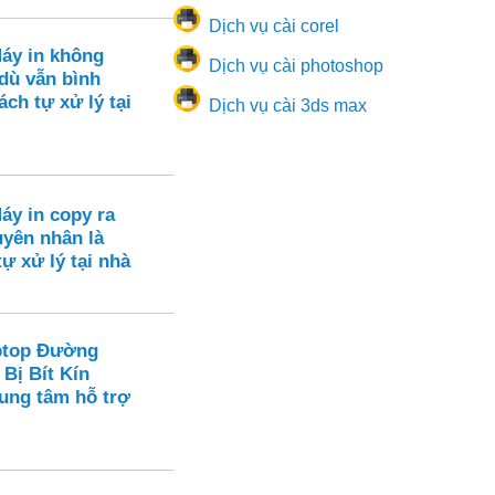
Dịch vụ cài corel
Máy in không
Dịch vụ cài photoshop
dù vẫn bình
ch tự xử lý tại
Dịch vụ cài 3ds max
áy in copy ra
yên nhân là
tự xử lý tại nhà
ptop Đường
 Bị Bít Kín
rung tâm hỗ trợ