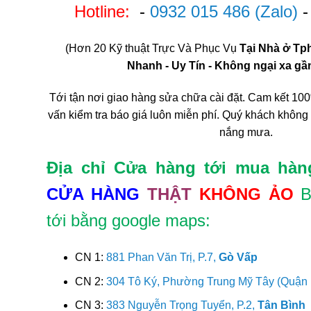
Hotline:
-
0932 015 486
(Zalo)
(Hơn 20 Kỹ thuật Trực Và Phục Vụ
Tại Nhà ở T
Nhanh - Uy Tín - Không ngại xa gần 
Tới tận nơi giao hàng sửa chữa cài đặt. Cam kết 100
vấn kiểm tra báo giá luôn miễn phí. Quý khách không
nắng mưa.
Địa chỉ Cửa hàng tới mua hàn
CỬA HÀNG
THẬT
KHÔNG ẢO
B
tới bằng google maps:
CN 1:
881 Phan Văn Trị, P.7,
Gò Vấp
CN 2:
304 Tô Ký, Phường Trung Mỹ Tây (Quận
CN 3:
383 Nguyễn Trọng Tuyển, P.2,
Tân Bình