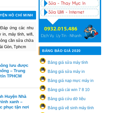
UYỆN HỒ CHÍ MINH
. Đáp ứng các nhu
in, máy tính, wifi,
hỏng cần sửa chữa
Sài Gòn, Tphcm
BẢNG BÁO GIÁ 2020
Bảng giá sửa máy tính
hông lưu được
thống – Trung
Bảng giá sửa máy in
 tín TPHCM
Bảng giá nạp mực máy in
Bảng giá cài win 7 8 10
nh Huyện Nhà
Bảng giá cứu dữ liệu
hình xanh –
c phục tận nơi
Bảng giá vệ sinh máy tính