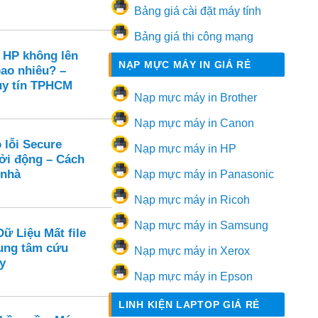
Bảng giá cài đặt máy tính
Bảng giá thi công mạng
 HP không lên
NẠP MỰC MÁY IN GIÁ RẺ
bao nhiêu? –
uy tín TPHCM
Nạp mực máy in Brother
Nạp mực máy in Canon
 lỗi Secure
Nạp mực máy in HP
hởi động – Cách
 nhà
Nạp mực máy in Panasonic
Nạp mực máy in Ricoh
Nạp mực máy in Samsung
ữ Liệu Mất file
ung tâm cứu
Nạp mực máy in Xerox
y
Nạp mực máy in Epson
LINH KIỆN LAPTOP GIÁ RẺ