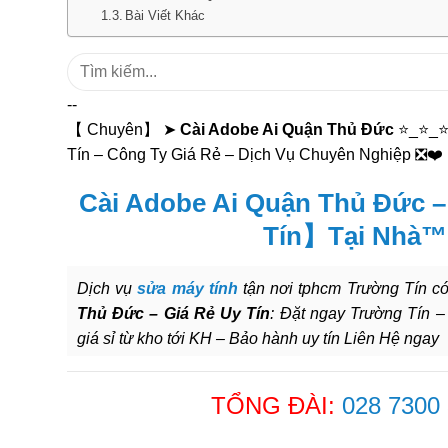
Bài Viết Khác
Tìm
kiếm:
--
【 Chuyên】 ➤
Cài Adobe Ai Quận Thủ Đức
⭐_⭐_⭐ 
Tín – Công Ty Giá Rẻ – Dịch Vụ Chuyên Nghiệp ❎❤️ 
Cài Adobe Ai Quận Thủ Đức –
Tín】Tại Nhà™
Dịch vụ
sửa máy tính
tận nơi tphcm Trường Tín có
Thủ Đức – Giá Rẻ Uy Tín
: Đặt ngay Trường Tín –
giá sỉ từ kho tới KH – Bảo hành uy tín Liên Hệ ngay
TỔNG ĐÀI:
028 7300