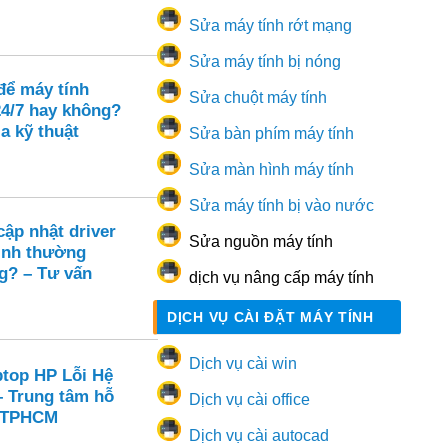
Sửa máy tính rớt mạng
Sửa máy tính bị nóng
để máy tính
Sửa chuột máy tính
24/7 hay không?
a kỹ thuật
Sửa bàn phím máy tính
Sửa màn hình máy tính
Sửa máy tính bị vào nước
ập nhật driver
Sửa nguồn máy tính
ình thường
g? – Tư vấn
dịch vụ nâng cấp máy tính
DỊCH VỤ CÀI ĐẶT MÁY TÍNH
Dịch vụ cài win
ptop HP Lỗi Hệ
– Trung tâm hỗ
Dịch vụ cài office
i TPHCM
Dịch vụ cài autocad