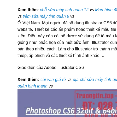
Xem thêm:
chỗ sửa máy tính quận 12
vs
Màn hình điệ
vs
tiệm sửa máy tính quận 9
vs
Ở Việt Nam. Mọi người đã số dùng illustrator CS6 dù
website. Thiết kế các ẩn phẩm hoặc thiết kế mẫu file
kiện. Điều này còn có thể được sử dụng để tô màu lạ
giống như phác họa của một bức ảnh. Illustrator cũ
bản theo nhiều cách. Làm cho Illustrator trở thành mộ
thiếp, áp phích và các thiết kế hình ảnh khác …
Giao diện của Adobe Illustrator CS6
Xem thêm:
cài win giá rẻ
vs
địa chỉ sửa máy tính q
quận bình thạnh
vs