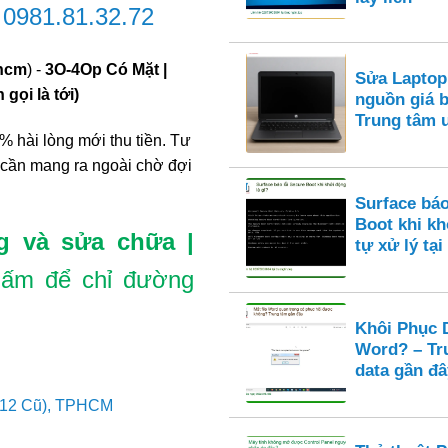
-
0981.81.32.72
phcm
) -
3O-4Op Có Mặt |
Sửa Laptop
gọi là tới)
nguồn giá 
Trung tâm 
% hài lòng mới thu tiền. Tư
 cần mang ra ngoài chờ đợi
Surface báo
Boot khi k
g và sửa chữa |
tự xử lý tại
ấm để chỉ đường
Khôi Phục D
Word? – Tr
data gần đâ
 12 Cũ), TPHCM