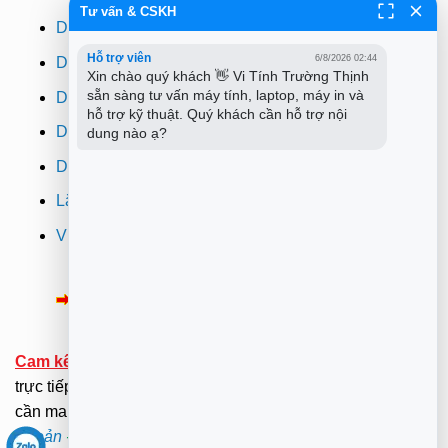
Tư vấn & CSKH
Dịch vụ cài win
Hỗ trợ viên
6/8/2026 02:44
Dịch vụ cứu dữ liệu
Xin chào quý khách 👋 Vi Tính Trường Thịnh 
sẵn sàng tư vấn máy tính, laptop, máy in và 
Dịch vụ sửa wifi tại nhà
hỗ trợ kỹ thuật. Quý khách cần hỗ trợ nội 
Dịch vụ sửa máy in
dung nào ạ?
Dịch vụ nạp mực máy in
Lắp đặt camera quan sát tphcm
Vi tính Trường Thịnh
Thông Báo:
v/v Xuất hóa đơn đỏ VAT
Cam kết:
Tới tại nhà sửa chữa dưới sự kiểm tra giám sát
trực tiếp của Khách hàng.(Hãy ở nhà gọi dịch vụ không
cần mang ra ngoài nắng mưa ). .
Xem Bảng Giá
-
Điều
Khoản
-
Chính Sách
.
Mã bảo mật -
Mật Khẩu Giải Nén: