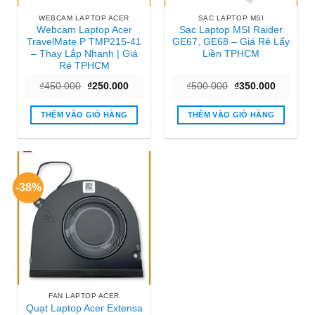
WEBCAM LAPTOP ACER
SẠC LAPTOP MSI
Webcam Laptop Acer
Sạc Laptop MSI Raider
TravelMate P TMP215-41
GE67, GE68 – Giá Rẻ Lấy
– Thay Lắp Nhanh | Giá
Liền TPHCM
Rẻ TPHCM
Giá
Giá
Giá
Giá
₫
450.000
₫
250.000
₫
500.000
₫
350.000
gốc
hiện
gốc
hiện
là:
tại
là:
tại
₫450.000.
là:
₫500.000.
là:
THÊM VÀO GIỎ HÀNG
THÊM VÀO GIỎ HÀNG
₫250.000.
₫350.000
-38%
FAN LAPTOP ACER
Quạt Laptop Acer Extensa