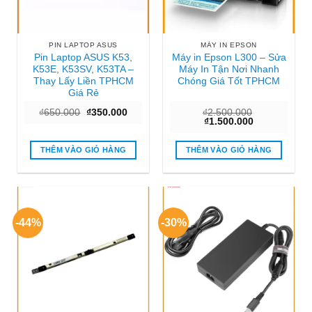
PIN LAPTOP ASUS
MÁY IN EPSON
Pin Laptop ASUS K53,
Máy in Epson L300 – Sửa
K53E, K53SV, K53TA –
Máy In Tận Nơi Nhanh
Thay Lấy Liền TPHCM
Chóng Giá Tốt TPHCM
Giá Rẻ
Giá
Giá
₫
650.000
₫
350.000
₫
2.500.000
gốc
hiện
Giá
Giá
₫
1.500.000
là:
tại
gốc
hiện
₫650.000.
là:
là:
tại
₫350.000.
₫2.500.000.
là:
THÊM VÀO GIỎ HÀNG
THÊM VÀO GIỎ HÀNG
₫1.500.000.
-44%
-30%