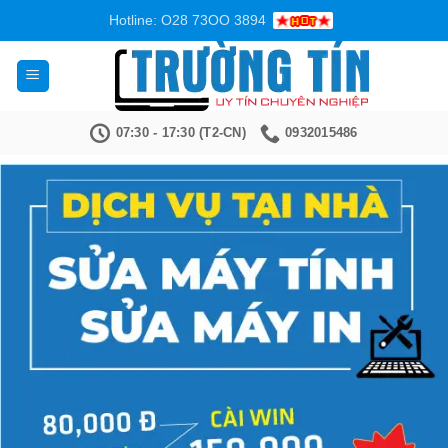
Bỏ
Hotline: O28 73OO 3894
qua
nội
dung
07:30 - 17:30 (T2-CN)
0932015486