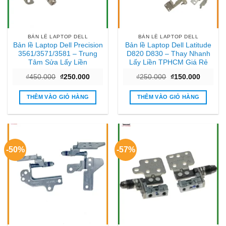
BẢN LỀ LAPTOP DELL
BẢN LỀ LAPTOP DELL
Bản lề Laptop Dell Precision
Bản lề Laptop Dell Latitude
3561/3571/3581 – Trung
D820 D830 – Thay Nhanh
Tâm Sửa Lấy Liền
Lấy Liền TPHCM Giá Rẻ
Giá
Giá
Giá
Giá
₫
450.000
₫
250.000
₫
250.000
₫
150.000
gốc
hiện
gốc
hiện
là:
tại
là:
tại
₫450.000.
là:
₫250.000.
là:
THÊM VÀO GIỎ HÀNG
THÊM VÀO GIỎ HÀNG
₫250.000.
₫150.00
-50%
-57%