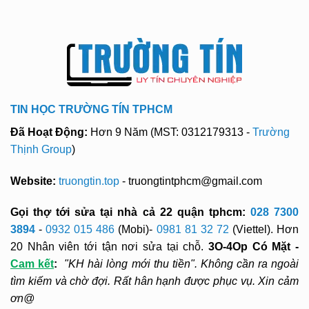
TIN HỌC TRƯỜNG TÍN TPHCM
Đã Hoạt Động:
Hơn 9 Năm (MST: 0312179313 -
Trường
Thịnh Group
)
Website:
truongtin.top
- truongtintphcm@gmail.com
Gọi thợ tới sửa tại nhà cả 22 quận tphcm:
028 7300
3894
-
0932 015 486
(Mobi)-
0981 81 32 72
(Viettel). Hơn
20 Nhân viên tới tận nơi sửa tại chỗ.
3O-4Op Có Mặt -
Cam kết
:
"KH hài lòng mới thu tiền". Không cần ra ngoài
tìm kiếm và chờ đợi. Rất hân hạnh được phục vụ. Xin cảm
ơn@