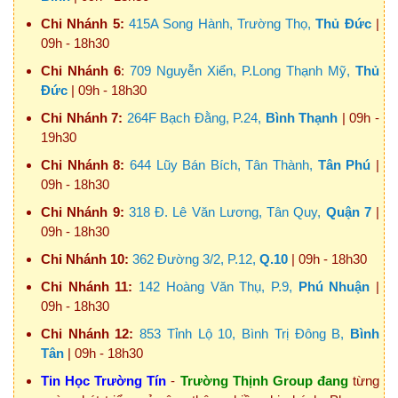
Chi Nhánh 5:
415A Song Hành, Trường Thọ,
Thủ Đức
|
09h - 18h30
Chi Nhánh 6
:
709 Nguyễn Xiển, P.Long Thạnh Mỹ,
Thủ
Đức
| 09h - 18h30
Chi Nhánh 7:
264F Bạch Đằng, P.24,
Bình Thạnh
| 09h -
19h30
Chi Nhánh 8:
644 Lũy Bán Bích, Tân Thành,
Tân Phú
|
09h - 18h30
Chi Nhánh 9:
318 Đ. Lê Văn Lương, Tân Quy,
Quận 7
|
09h - 18h30
Chi Nhánh 10:
362 Đường 3/2, P.12,
Q.10
| 09h - 18h30
Chi Nhánh 11:
142 Hoàng Văn Thụ, P.9,
Phú Nhuận
|
09h - 18h30
Chi Nhánh 12:
853 Tỉnh Lộ 10, Bình Trị Đông B,
Bình
Tân
| 09h - 18h30
Tin Học Trường Tín
-
Trường Thịnh Group đang
từng