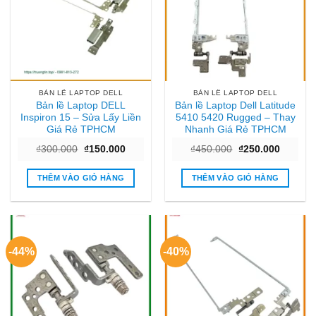
BẢN LỀ LAPTOP DELL
BẢN LỀ LAPTOP DELL
Bản lề Laptop DELL
Bản lề Laptop Dell Latitude
Inspiron 15 – Sửa Lấy Liền
5410 5420 Rugged – Thay
Giá Rẻ TPHCM
Nhanh Giá Rẻ TPHCM
Giá
Giá
Giá
Giá
₫
300.000
₫
150.000
₫
450.000
₫
250.000
gốc
hiện
gốc
hiện
là:
tại
là:
tại
₫300.000.
là:
₫450.000.
là:
THÊM VÀO GIỎ HÀNG
THÊM VÀO GIỎ HÀNG
₫150.000.
₫250.00
-44%
-40%