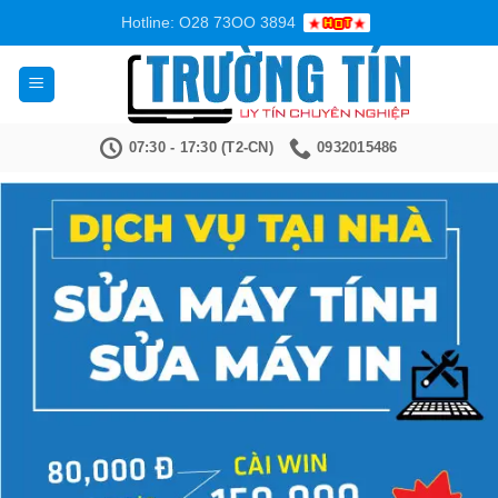
Bỏ
Hotline: O28 73OO 3894
qua
nội
dung
07:30 - 17:30 (T2-CN)
0932015486