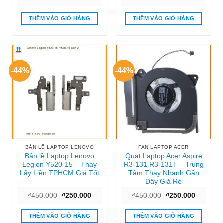
gốc
hiện
gốc
hiện
là:
tại
là:
tại
₫1.000.000.
là:
₫750.000.
là:
THÊM VÀO GIỎ HÀNG
THÊM VÀO GIỎ HÀNG
₫500.000.
₫450.000
-44%
-44%
BẢN LỀ LAPTOP LENOVO
FAN LAPTOP ACER
Bản lề Laptop Lenovo
Quạt Laptop Acer Aspire
Legion Y520-15 – Thay
R3-131 R3-131T – Trung
Lấy Liền TPHCM Giá Tốt
Tâm Thay Nhanh Gần
Đây Giá Rẻ
Giá
Giá
Giá
Giá
₫
450.000
₫
250.000
₫
450.000
₫
250.000
gốc
hiện
gốc
hiện
là:
tại
là:
tại
₫450.000.
là:
₫450.000.
là:
THÊM VÀO GIỎ HÀNG
THÊM VÀO GIỎ HÀNG
₫250.000.
₫250.000