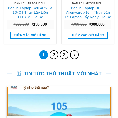
BẢN LỀ LAPTOP DELL
BẢN LỀ LAPTOP DELL
Bản lề Laptop Dell XPS 13
Bản lề Laptop DELL
1340 | Thay Lấy Liền
Alienware x16 – Thay Bản
TPHCM Giá Rẻ
Lề Laptop Lấy Ngay Giá Rẻ
Giá
Giá
Giá
Giá
₫
300.000
₫
150.000
₫
700.000
₫
300.000
gốc
hiện
gốc
hiện
là:
tại
là:
tại
₫300.000.
là:
₫700.000.
là:
THÊM VÀO GIỎ HÀNG
THÊM VÀO GIỎ HÀNG
₫150.000.
₫300.00
1
2
3
TIN TỨC THỦ THUẬT MỚI NHẤT