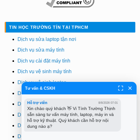
TIN HỌC TRƯỜNG TÍN TẠI TPHCM
Dịch vụ sửa laptop tận nơi
Dịch vụ sửa máy tính
Dịch vụ cài đặt máy tính
Dịch vụ vệ sinh máy tính
Dịch vụ vệ sinh laptop
Tư vấn & CSKH
Dịch vụ cài win
Hỗ trợ viên
8/8/2026 07:01
Dịch vụ cứu dữ liệu
Xin chào quý khách 👋 Vi Tính Trường Thịnh 
sẵn sàng tư vấn máy tính, laptop, máy in và 
Dịch vụ sửa wifi tại nhà
hỗ trợ kỹ thuật. Quý khách cần hỗ trợ nội 
Dịch vụ sửa máy in
dung nào ạ?
Dịch vụ nạp mực máy in