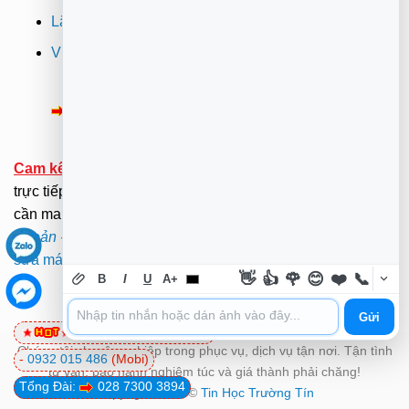
Lắp đặt camera quan sát tphcm
Vi tính Trường Thịnh
Thông Báo:
v/v Xuất hóa đơn đỏ VAT
Cam kết:
Tới tại nhà sửa chữa dưới sự kiểm tra giám sát
trực tiếp của Khách hàng.(Hãy ở nhà gọi dịch vụ không
cần mang ra ngoài nắng mưa ). .
Xem Bảng Giá
-
Điều
Khoản
-
Chính Sách
.
Mã bảo mật -
Mật Khẩu Giải Nén:
sửa máy tính quận tân phú
👋
👍
🌹
😊
❤️
📞
B
I
U
A+
Gửi
0981 81 32 72
(Viettel)
Chúng tôi chuyên nghiệp trong phục vụ, dịch vụ tận nơi. Tận tình
-
0932 015 486
(Mobi)
tư vấn, bảo hành nghiêm túc và giá thành phải chăng!
Tổng Đài:
028 7300 3894
Copyright 2026 ©
Tin Học Trường Tín