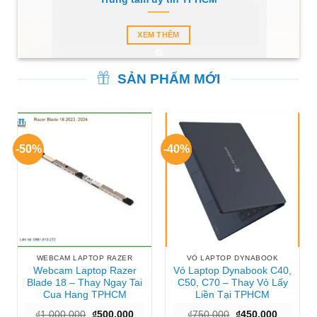
XEM THÊM
SẢN PHẨM MỚI
-50%
-40%
WEBCAM LAPTOP RAZER
VỎ LAPTOP DYNABOOK
Webcam Laptop Razer
Vỏ Laptop Dynabook C40,
Blade 18 – Thay Ngay Tai
C50, C70 – Thay Vỏ Lấy
Cua Hang TPHCM
Liền Tại TPHCM
Giá
Giá
Giá
Giá
₫
1.000.000
₫
500.000
₫
750.000
₫
450.000