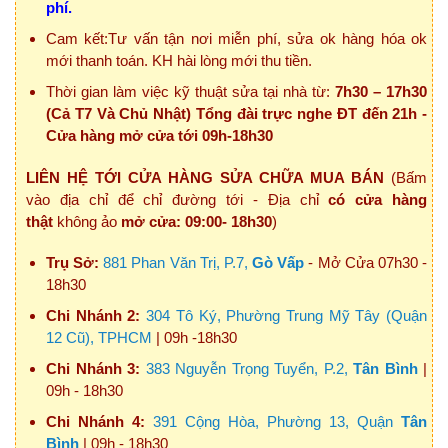
phí.
Cam kết:Tư vấn tận nơi miễn phí, sửa ok hàng hóa ok
mới thanh toán. KH hài lòng mới thu tiền.
Thời gian làm việc kỹ thuật sửa tại nhà từ:
7h30 – 17h30
(Cả T7 Và Chủ Nhật) Tổng đài trực nghe ĐT đến 21h -
Cửa hàng mở cửa tới 09h-18h30
LIÊN HỆ TỚI CỬA HÀNG SỬA CHỮA MUA BÁN
(Bấm
vào địa chỉ để chỉ đường tới - Địa chỉ
có cửa hàng
thật
không ảo
mở cửa: 09:00- 18h30
)
Trụ Sở:
881 Phan Văn Trị, P.7,
Gò Vấp
- Mở Cửa 07h30 -
18h30
Chi Nhánh 2:
304 Tô Ký, Phường Trung Mỹ Tây (Quận
12 Cũ), TPHCM
| 09h -18h30
Chi Nhánh 3:
383 Nguyễn Trọng Tuyển, P.2,
Tân Bình
|
09h - 18h30
Chi Nhánh 4:
391 Cộng Hòa, Phường 13, Quận
Tân
Bình
| 09h - 18h30