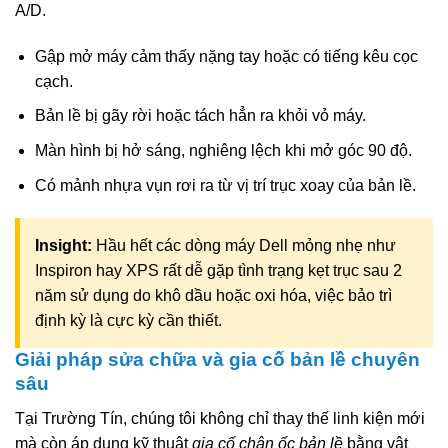
A/D.
Gập mở máy cảm thấy nặng tay hoặc có tiếng kêu cọc
cạch.
Bản lề bị gãy rời hoặc tách hẳn ra khỏi vỏ máy.
Màn hình bị hở sáng, nghiêng lệch khi mở góc 90 độ.
Có mảnh nhựa vụn rơi ra từ vị trí trục xoay của bản lề.
Insight:
Hầu hết các dòng máy Dell mỏng nhẹ như
Inspiron hay XPS rất dễ gặp tình trạng kẹt trục sau 2
năm sử dụng do khô dầu hoặc oxi hóa, việc bảo trì
định kỳ là cực kỳ cần thiết.
Giải pháp sửa chữa và gia cố bản lề chuyên
sâu
Tại Trường Tín, chúng tôi không chỉ thay thế linh kiện mới
mà còn áp dụng kỹ thuật
gia cố chân ốc bản lề
bằng vật