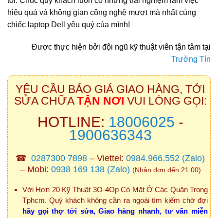
tôi. Chúc quý khách luôn có những trải nghiệm làm việc
hiệu quả và không gian công nghệ mượt mà nhất cùng
chiếc laptop Dell yêu quý của mình!
Được thực hiện bởi đội ngũ kỹ thuật viên tận tâm tại
Trường Tín
YÊU CẦU BÁO GIÁ GIAO HÀNG, TỚI
SỬA CHỮA
TẬN NƠI
VUI LÒNG GỌI:
HOTLINE:
18006025
-
1900636343
☎
0287300 7898
– Viettel:
0984.966.552
(Zalo)
– Mobi:
0938 169 138
(Zalo)
(Nhận đơn đến 21:00)
Với Hơn 20 Kỹ Thuật 3O-4Op Có Mặt Ở Các Quận Trong
Tphcm. Quý khách không cần ra ngoài tìm kiếm chờ đợi
hãy gọi thợ tới sửa, Giao hàng nhanh, tư vấn miễn