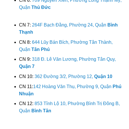
CN 6:
709 Nguyễn Xiển, Phường Long Thạnh Mỹ,
Quận
Thủ Đức
CN 7:
264F Bạch Đằng, Phường 24, Quận
Bình
Thạnh
CN 8:
644 Lũy Bán Bích, Phường Tân Thành,
Quận
Tân Phú
CN 9:
318 Đ. Lê Văn Lương, Phường Tân Quy,
Quận 7
CN 10:
362 Đường 3/2, Phường 12,
Quận 10
CN 11:
142 Hoàng Văn Thụ, Phường 9, Quận
Phú
Nhuận
CN 12:
853 Tỉnh Lộ 10, Phường Bình Trị Đông B,
Quận
Bình Tân