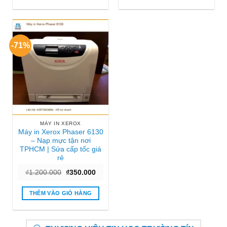
-71%
MÁY IN XEROX
Máy in Xerox Phaser 6130
– Nạp mực tận nơi
TPHCM | Sửa cấp tốc giá
rẻ
Giá
Giá
₫
1.200.000
₫
350.000
gốc
hiện
là:
tại
₫1.200.000.
là:
THÊM VÀO GIỎ HÀNG
₫350.000.