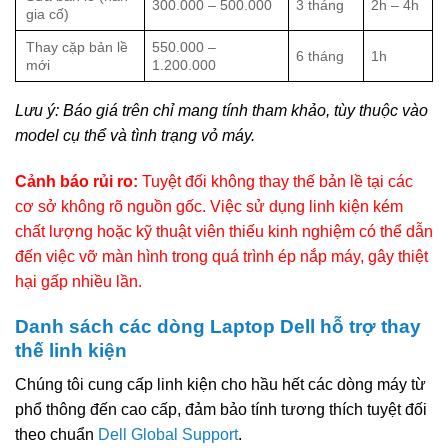
300.000 – 500.000
3 tháng
2h – 4h
gia cố)
Thay cặp bản lề
550.000 –
6 tháng
1h
mới
1.200.000
Lưu ý: Báo giá trên chỉ mang tính tham khảo, tùy thuộc vào
model cụ thể và tình trạng vỏ máy.
Cảnh báo rủi ro:
Tuyệt đối không thay thế bản lề tại các
cơ sở không rõ nguồn gốc. Việc sử dụng linh kiện kém
chất lượng hoặc kỹ thuật viên thiếu kinh nghiệm có thể dẫn
đến việc vỡ màn hình trong quá trình ép nắp máy, gây thiệt
hại gấp nhiều lần.
Danh sách các dòng Laptop Dell hỗ trợ thay
thế linh kiện
Chúng tôi cung cấp linh kiện cho hầu hết các dòng máy từ
phổ thông đến cao cấp, đảm bảo tính tương thích tuyệt đối
theo chuẩn
Dell Global Support
.