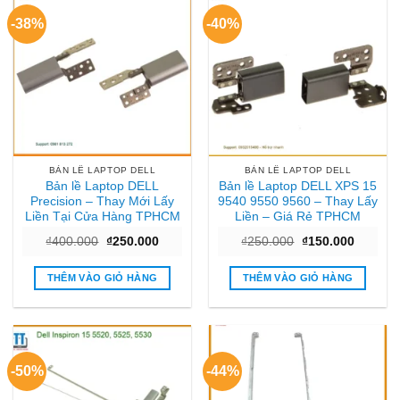
-38%
-40%
BẢN LỀ LAPTOP DELL
BẢN LỀ LAPTOP DELL
Bản lề Laptop DELL
Bản lề Laptop DELL XPS 15
Precision – Thay Mới Lấy
9540 9550 9560 – Thay Lấy
Liền Tại Cửa Hàng TPHCM
Liền – Giá Rẻ TPHCM
Giá
Giá
Giá
Giá
₫
400.000
₫
250.000
₫
250.000
₫
150.000
gốc
hiện
gốc
hiện
là:
tại
là:
tại
₫400.000.
là:
₫250.000.
là:
THÊM VÀO GIỎ HÀNG
THÊM VÀO GIỎ HÀNG
₫250.000.
₫150.00
-50%
-44%