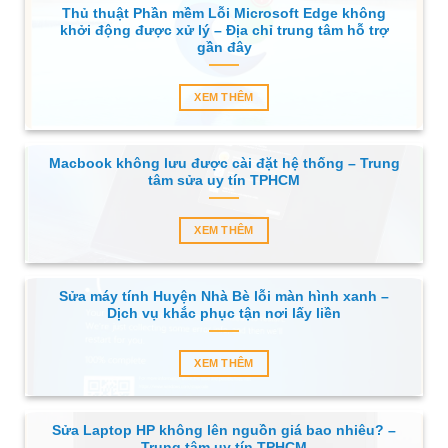
Thủ thuật Phần mềm Lỗi Microsoft Edge không
khởi động được xử lý – Địa chỉ trung tâm hỗ trợ
gần đây
XEM THÊM
Macbook không lưu được cài đặt hệ thống – Trung
tâm sửa uy tín TPHCM
XEM THÊM
Sửa máy tính Huyện Nhà Bè lỗi màn hình xanh –
Dịch vụ khắc phục tận nơi lấy liền
XEM THÊM
Sửa Laptop HP không lên nguồn giá bao nhiêu? –
Trung tâm uy tín TPHCM