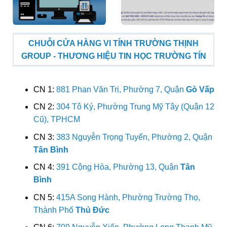
CHUỖI CỬA HÀNG VI TÍNH TRƯỜNG THỊNH
GROUP - THƯƠNG HIỆU TIN HỌC TRƯỜNG TÍN
CN 1:
881 Phan Văn Trị, Phường 7, Quận
Gò Vấp
CN 2:
304 Tô Ký, Phường Trung Mỹ Tây (Quận 12
Cũ), TPHCM
CN 3:
383 Nguyễn Trọng Tuyển, Phường 2, Quận
Tân Bình
CN 4:
391 Cộng Hòa, Phường 13, Quận
Tân
Bình
CN 5:
415A Song Hành, Phường Trường Thọ,
Thành Phố
Thủ Đức