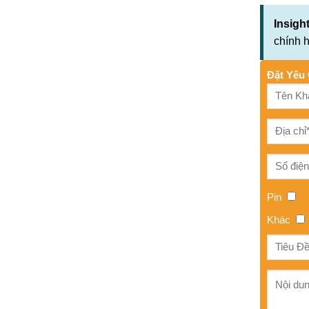
Insight
chính 
Đặt Yêu 
Pin
Khác