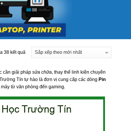
Đã
a 38 kết quả
sắp
xếp
c cần giải pháp
sửa chữa
, thay thế linh kiện chuyên
theo
 Trường Tín tự hào là đơn vị cung cấp các dòng
Pin
mới
g máy từ văn phòng đến gaming.
nhất