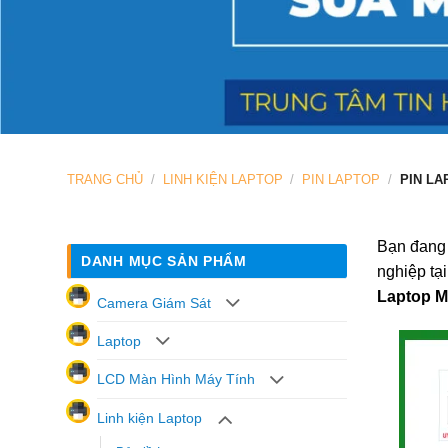
TRANG CHỦ
/
LINH KIỆN LAPTOP
/
PIN LAPTOP
/
PIN LA
Bạn đang 
DANH MỤC SẢN PHẨM
nghiệp tạ
Laptop M
Camera Giám Sát
Laptop
LCD Màn Hình Máy Tính
Linh kiện Laptop