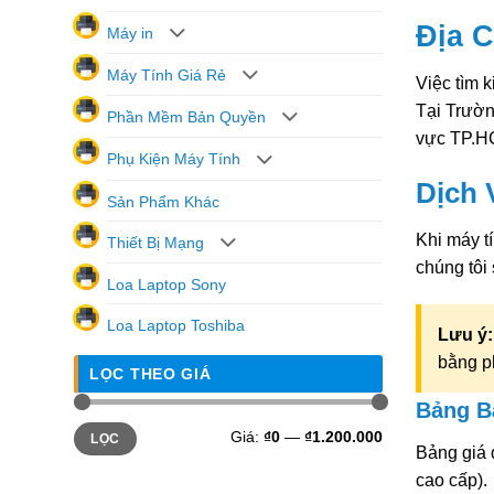
Địa C
Máy in
Máy Tính Giá Rẻ
Việc tìm 
Tại Trườn
Phần Mềm Bản Quyền
vực TP.H
Phụ Kiện Máy Tính
Dịch 
Sản Phẩm Khác
Khi máy t
Thiết Bị Mạng
chúng tôi 
Loa Laptop Sony
Loa Laptop Toshiba
Lưu ý:
bằng p
LỌC THEO GIÁ
Bảng B
Giá
Giá
Giá:
₫0
—
₫1.200.000
LỌC
tối
tối
Bảng giá 
thiểu
đa
cao cấp).