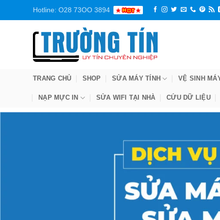
Bỏ
Hotline: O28 73OO 3894
qua
nội
dung
TRANG CHỦ
SHOP
SỬA MÁY TÍNH
VỆ SINH MÁ
NẠP MỰC IN
SỬA WIFI TẠI NHÀ
CỨU DỮ LIỆU