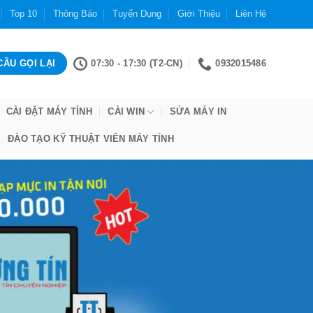
Top 10
Thông Báo
Tuyển Dụng
Giới Thiệu
Liên Hệ
07:30 - 17:30 (T2-CN)
0932015486
CÀI ĐẶT MÁY TÍNH
CÀI WIN
SỬA MÁY IN
ĐÀO TẠO KỸ THUẬT VIÊN MÁY TÍNH