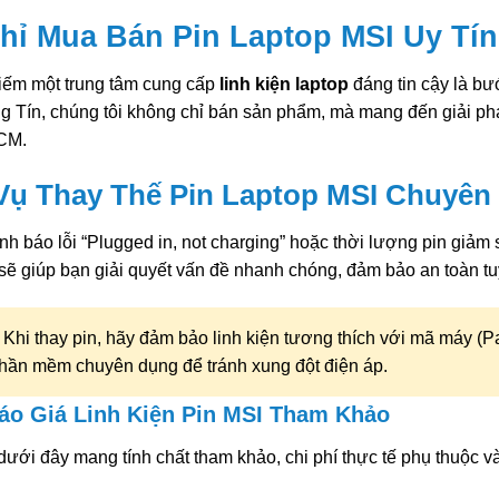
hỉ Mua Bán Pin Laptop MSI Uy Tí
kiếm một trung tâm cung cấp
linh kiện laptop
đáng tin cậy là bư
g Tín, chúng tôi không chỉ bán sản phẩm, mà mang đến giải phá
CM.
Vụ Thay Thế Pin Laptop MSI Chuyên
ính báo lỗi “Plugged in, not charging” hoặc thời lượng pin giảm 
sẽ giúp bạn giải quyết vấn đề nhanh chóng, đảm bảo an toàn tuyệ
Khi thay pin, hãy đảm bảo linh kiện tương thích với mã máy (Pa
hần mềm chuyên dụng để tránh xung đột điện áp.
áo Giá Linh Kiện Pin MSI Tham Khảo
dưới đây mang tính chất tham khảo, chi phí thực tế phụ thuộc 