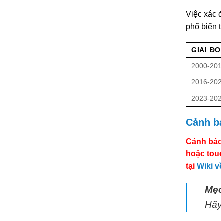
Việc xác 
phổ biến 
GIAI Đ
2000-20
2016-20
2023-20
Cảnh bá
Cảnh báo
hoặc tou
tại
Wiki v
Mẹo
Hãy