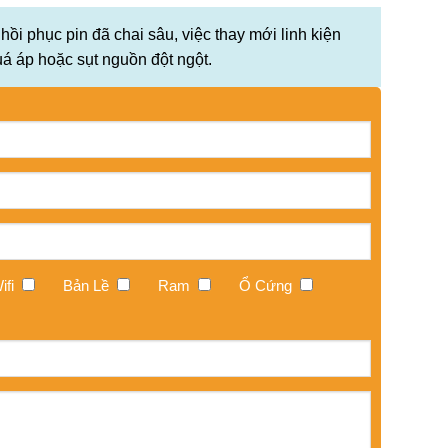
 hồi phục pin đã chai sâu, việc thay mới linh kiện
á áp hoặc sụt nguồn đột ngột.
ifi
Bản Lề
Ram
Ổ Cứng