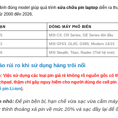
định đúng model giúp quá trình
sửa chữa pin laptop
diễn ra th
từ 2000 đến 2026.
OẠN
DÒNG MÁY PHỔ BIẾN
15
MSI CX, CR Series, GE Series đời đầu
22
MSI GF63, GL65, GS65, Modern 14/15
26
MSI Stealth, Titan, Raider (Thế hệ mới)
o rủi ro khi sử dụng hàng trôi nổi
: Việc sử dụng các loại pin giá rẻ không rõ nguồn gốc có 
chpad, thậm chí gây nguy hiểm cho người dùng do cell pin 
ề pin Li-ion
).
 nhỏ:
Để pin bền bỉ, hạn chế vừa sạc vừa cắm máy 
 thỉnh thoảng xả pin về mức 20% và sạc đầy lại để ổ