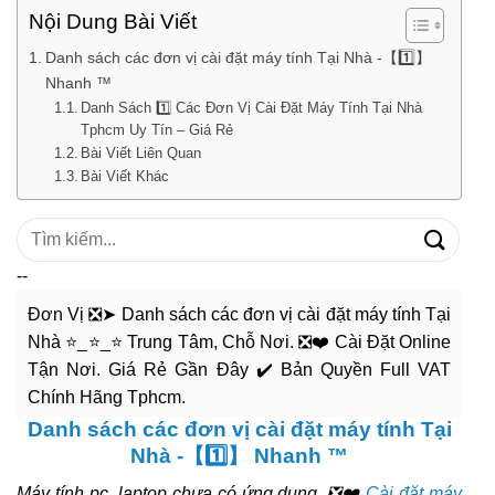
Nội Dung Bài Viết
Danh sách các đơn vị cài đặt máy tính Tại Nhà -【1️⃣】
Nhanh ™
Danh Sách 1️⃣ Các Đơn Vị Cài Đặt Máy Tính Tại Nhà
Tphcm Uy Tín – Giá Rẻ
Bài Viết Liên Quan
Bài Viết Khác
Tìm
kiếm:
--
Đơn Vị ❎➤ Danh sách các đơn vị cài đặt máy tính Tại
Nhà ⭐_⭐_⭐ Trung Tâm, Chỗ Nơi. ❎❤️ Cài Đặt Online
Tận Nơi. Giá Rẻ Gần Đây ✔️ Bản Quyền Full VAT
Chính Hãng Tphcm.
Danh sách các đơn vị cài đặt máy tính Tại
Nhà -【1️⃣】 Nhanh ™
Máy tính pc, laptop chưa có ứng dụng, ❎❤️
Cài đặt máy