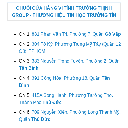
CHUỖI CỬA HÀNG VI TÍNH TRƯỜNG THỊNH
GROUP - THƯƠNG HIỆU TIN HỌC TRƯỜNG TÍN
CN 1:
881 Phan Văn Trị, Phường 7, Quận
Gò Vấp
CN 2:
304 Tô Ký, Phường Trung Mỹ Tây (Quận 12
Cũ), TPHCM
CN 3:
383 Nguyễn Trọng Tuyển, Phường 2, Quận
Tân Bình
CN 4:
391 Cộng Hòa, Phường 13, Quận
Tân
Bình
CN 5:
415A Song Hành, Phường Trường Thọ,
Thành Phố
Thủ Đức
CN 6:
709 Nguyễn Xiển, Phường Long Thạnh Mỹ,
Quận
Thủ Đức