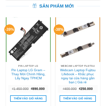
SẢN PHẨM MỚI
-39%
-38%
PIN LAPTOP LG
WEBCAM LAPTOP FUJITSU
Pin Laptop LG Gram –
Webcam Laptop Fujitsu
Thay Mới Chính Hãng,
Lifebook – Khắc phục
Lấy Ngay TPHCM
ngay tại cửa hàng gần
bạn | Giá rẻ
Giá
Giá
Giá
Giá
₫
1.450.000
₫
890.000
₫
400.000
₫
250.000
gốc
hiện
gốc
hiện
là:
tại
là:
tại
₫1.450.000.
là:
₫400.000.
là:
THÊM VÀO GIỎ HÀNG
THÊM VÀO GIỎ HÀNG
₫890.000.
₫250.000