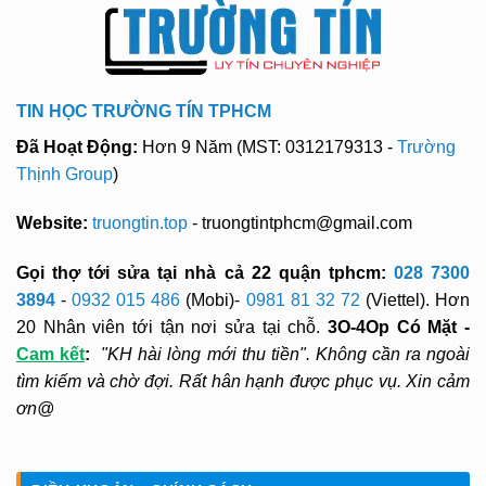
TIN HỌC TRƯỜNG TÍN TPHCM
Đã Hoạt Động:
Hơn 9 Năm (MST: 0312179313 -
Trường
Thịnh Group
)
Website:
truongtin.top
- truongtintphcm@gmail.com
Gọi thợ tới sửa tại nhà cả 22 quận tphcm:
028 7300
3894
-
0932 015 486
(Mobi)-
0981 81 32 72
(Viettel). Hơn
20 Nhân viên tới tận nơi sửa tại chỗ.
3O-4Op Có Mặt -
Cam kết
:
"KH hài lòng mới thu tiền". Không cần ra ngoài
tìm kiếm và chờ đợi. Rất hân hạnh được phục vụ. Xin cảm
ơn@