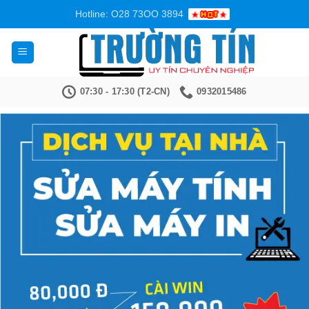
Bỏ
Hotline: O28 73OO 3894
qua
nội
dung
07:30 - 17:30 (T2-CN)
0932015486