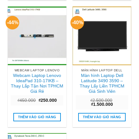
-44%
-40%
WEBCAM LAPTOP LENOVO
MÀN HÌNH LAPTOP DELL
Webcam Laptop Lenovo
Màn hình Laptop Dell
IdeaPad 310-17IKB –
Latitude 3490 3590 –
Thay Lắp Tận Nơi TPHCM
Thay Lấy Liền TPHCM
Giá Rẻ
Giá Sinh Viên
Giá
Giá
₫
450.000
₫
250.000
₫
2.500.000
gốc
hiện
Giá
Giá
₫
1.500.000
là:
tại
gốc
hiện
₫450.000.
là:
là:
tại
₫250.000.
₫2.500.000.
là:
THÊM VÀO GIỎ HÀNG
THÊM VÀO GIỎ HÀNG
₫1.500.000.