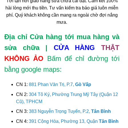
Tới tận nơi giao hàng sửa chữa cài đặt. Cam kết 100%
hài lòng mới thu tiền. Tư vấn kiểm tra báo giá luôn miễn
phí. Quý khách không cần mang ra ngoài chờ đợi nắng
mưa.
Địa chỉ Cửa hàng tới mua hàng và
sửa chữa |
CỬA HÀNG
THẬT
KHÔNG ẢO
Bấm để chỉ đường tới
bằng google maps:
CN 1:
881 Phan Văn Trị, P.7,
Gò Vấp
CN 2:
304 Tô Ký, Phường Trung Mỹ Tây (Quận 12
Cũ), TPHCM
CN 3:
383 Nguyễn Trọng Tuyển, P.2,
Tân Bình
CN 4:
391 Cộng Hòa, Phường 13, Quận
Tân Bình