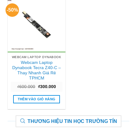
-50%
WEBCAM LAPTOP DYNABOOK
Webcam Laptop
Dynabook Tecra Z40-C –
Thay Nhanh Giá Rẻ
TPHCM
Giá
Giá
₫
600.000
₫
300.000
gốc
hiện
là:
tại
₫600.000.
là:
THÊM VÀO GIỎ HÀNG
₫300.000.
THƯƠNG HIỆU TIN HỌC TRƯỜNG TÍN