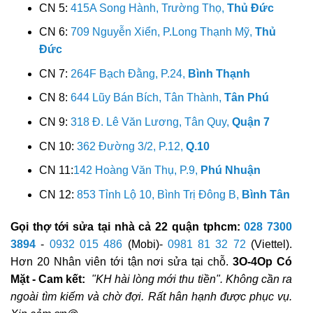
CN 5:
415A Song Hành, Trường Thọ,
Thủ Đức
CN 6:
709 Nguyễn Xiển, P.Long Thạnh Mỹ,
Thủ
Đức
CN 7:
264F Bạch Đằng, P.24,
Bình Thạnh
CN 8:
644 Lũy Bán Bích, Tân Thành,
Tân Phú
CN 9:
318 Đ. Lê Văn Lương, Tân Quy,
Quận 7
CN 10:
362 Đường 3/2, P.12,
Q.10
CN 11:
142 Hoàng Văn Thụ, P.9,
Phú Nhuận
CN 12:
853 Tỉnh Lộ 10, Bình Trị Đông B,
Bình Tân
Gọi thợ tới sửa tại nhà cả 22 quận tphcm:
028 7300
3894
-
0932 015 486
(Mobi)-
0981 81 32 72
(Viettel).
Hơn 20 Nhân viên tới tận nơi sửa tại chỗ.
3O-4Op Có
Mặt - Cam kết:
"KH hài lòng mới thu tiền". Không cần ra
ngoài tìm kiếm và chờ đợi. Rất hân hạnh được phục vụ.