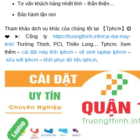
Tư vấn khách hàng nhiệt tình – thân thiện…
Bảo hành tận nơi
Tham khảo dịch vụ khác của chúng tôi tại 【Tphcm】❎
❤️➤: Công ty
https://truongthinh.info/cai-dat-may-
tinh/
Trường Thịnh, PCI, Thiên Long… Tphcm. Xem
thêm –
cài đặt máy tính tphcm
–
vệ sinh laptop tphcm
–
sửa wifi tphcm
–
khôi phục dữ liệu tphcm
.