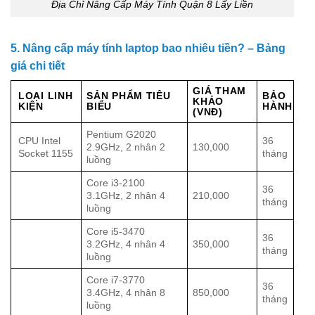
Địa Chỉ Nâng Cấp Máy Tính Quận 8 Lấy Liền
5. Nâng cấp máy tính laptop bao nhiêu tiền? – Bảng
giá chi tiết
GIÁ THAM
LOẠI LINH
SẢN PHẨM TIÊU
BẢO
KHẢO
KIỆN
BIỂU
HÀNH
(VNĐ)
Pentium G2020
CPU Intel
36
2.9GHz, 2 nhân 2
130,000
Socket 1155
tháng
luồng
Core i3-2100
36
3.1GHz, 2 nhân 4
210,000
tháng
luồng
Core i5-3470
36
3.2GHz, 4 nhân 4
350,000
tháng
luồng
Core i7-3770
36
3.4GHz, 4 nhân 8
850,000
tháng
luồng