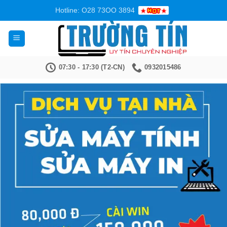
Bỏ
Hotline: O28 73OO 3894
qua
nội
dung
07:30 - 17:30 (T2-CN)
0932015486