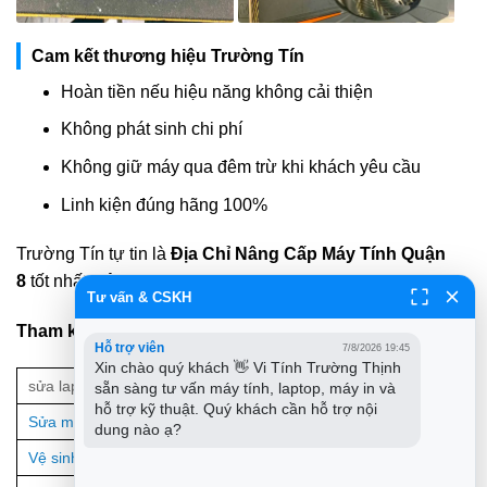
Cam kết thương hiệu Trường Tín
Hoàn tiền nếu hiệu năng không cải thiện
Không phát sinh chi phí
Không giữ máy qua đêm trừ khi khách yêu cầu
Linh kiện đúng hãng 100%
Trường Tín tự tin là
Địa Chỉ Nâng Cấp Máy Tính Quận
8
tốt nhất hiện nay.
Tư vấn & CSKH
Tham khảo dịch vụ khác:
Hỗ trợ viên
7/8/2026 19:45
Xin chào quý khách 👋 Vi Tính Trường Thịnh 
sửa laptop quận 8
bán máy tính quận 8
sẵn sàng tư vấn máy tính, laptop, máy in và 
hỗ trợ kỹ thuật. Quý khách cần hỗ trợ nội 
Sửa máy tính Quận 8
bán sạc laptop quận 8
dung nào ạ?
Vệ sinh máy tính Quận 8
thay bàn phím laptop quận 8