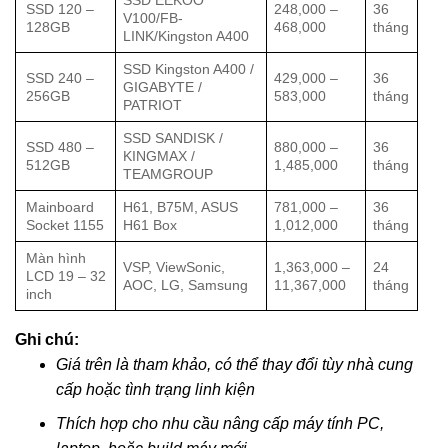
SSD 120 –
248,000 –
36
V100/FB-
128GB
468,000
tháng
LINK/Kingston A400
SSD Kingston A400 /
SSD 240 –
429,000 –
36
GIGABYTE /
256GB
583,000
tháng
PATRIOT
SSD SANDISK /
SSD 480 –
880,000 –
36
KINGMAX /
512GB
1,485,000
tháng
TEAMGROUP
Mainboard
H61, B75M, ASUS
781,000 –
36
Socket 1155
H61 Box
1,012,000
tháng
Màn hình
VSP, ViewSonic,
1,363,000 –
24
LCD 19 – 32
AOC, LG, Samsung
11,367,000
tháng
inch
Ghi chú:
Giá trên là tham khảo, có thể thay đổi tùy nhà cung
cấp hoặc tình trạng linh kiện
Thích hợp cho nhu cầu nâng cấp máy tính PC,