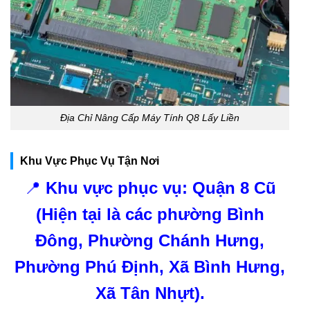
Địa Chỉ Nâng Cấp Máy Tính Q8 Lấy Liền
Khu Vực Phục Vụ Tận Nơi
📍
Khu vực phục vụ: Quận 8 Cũ
(Hiện tại là các phường Bình
Đông, Phường Chánh Hưng,
Phường Phú Định, Xã Bình Hưng,
Xã Tân Nhựt).