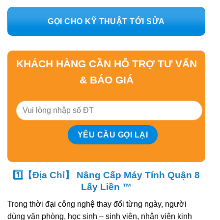
GỌI CHO KỸ THUẬT TỚI SỬA
KHÁCH HÀNG CẦN HỖ TRỢ TƯ VẤN
& BÁO GIÁ
1️⃣【Địa Chỉ】 Nâng Cấp Máy Tính Quận 8
Lấy Liền ™
Trong thời đại công nghệ thay đổi từng ngày, người
dùng văn phòng, học sinh – sinh viên, nhân viên kinh