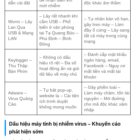
dễ nhận diện khi
dẫn cài đặt
độc khác âm thầm
mới nhiễm
– Lây rất nhanh khi
– Tự nhân bản vô hạn,
Worm – Lây
cắm USB – Phổ
gây treo máy – Làm
Lan Qua
biến ở văn phòng
đầy ổ cứng – Lây sang
USB & Mạng
tại Tạ Quang Bửu –
tất cả máy trong cùng
LAN
Phú Định – Bình
mạng
Đông
– Đánh cắp mật khẩu
– Không có dấu
Keylogger –
ngân hàng, email,
hiệu rõ rệt – Đa số
Thu Thập
Facebook – Nguy cơ
hoạt động ẩn và gửi
Bàn Phím
mất tiền và mất tài
dữ liệu về máy chủ
khoản
– Gây phiền toái –
– Tự bật pop-up,
Adware –
Làm máy chậm, tốn tài
website lạ – Cài tiện
Virus Quảng
nguyên – Mở đường
ích trình duyệt
Cáo
cho mã độc khác xâm
không mong muốn
nhập
Dấu hiệu máy tính bị nhiễm virus – Khuyến cáo
phát hiện sớm