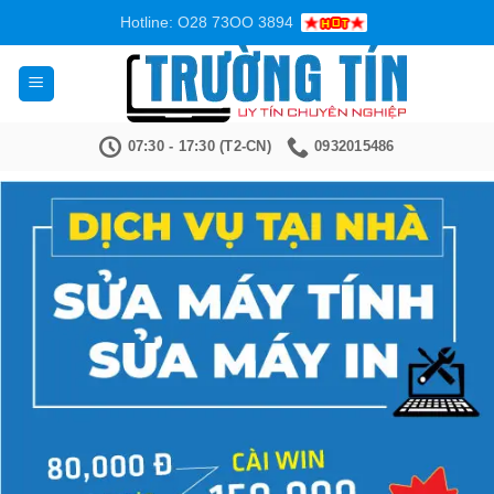
Bỏ
Hotline: O28 73OO 3894
qua
nội
dung
07:30 - 17:30 (T2-CN)
0932015486