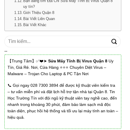
Bạn đang tìm Địa Chỉ Sửa Máy Tính Bị Virus Quận 8
uy tín?
Giới Thiệu Quận 8
Bài Viết Liên Quan
Bài Viết Khác
Tìm
kiếm:
--
【Trung Tâm】✅❤️➤
Sửa Máy Tính Bị Virus Quận 8
Uy
Tín, Giá Rẻ. Nơi, Cửa Hàng ⭐⭐⭐ Chuyên Diệt Virus –
Malware – Trojan Cho Laptop & PC Tận Nơi
📞 Gọi ngay 028 7300 3894 để được kỹ thuật viên kiểm tra
– tư vấn miễn phí và đặt lịch hỗ trợ tận nhà tại Quận 8. Tin
Học Trường Tín với đội ngũ kỹ thuật viên tay nghề cao, đến
nhanh trong khoảng 30 phút, đảm bảo làm sạch mã độc
toàn diện, phục hồi hệ thống và tối ưu lại máy tính an toàn –
hiệu quả.