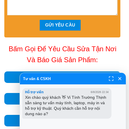
Bấm Gọi Để Yêu Cầu Sửa Tận Nơi
Và Báo Giá Sản Phẩm:
028 7300 3894
Tư vấn & CSKH
Hỗ trợ viên
6/8/2026 22:34
Xin chào quý khách 👋 Vi Tính Trường Thịnh 
0932.015.486
sẵn sàng tư vấn máy tính, laptop, máy in và 
hỗ trợ kỹ thuật. Quý khách cần hỗ trợ nội 
dung nào ạ?
0981.81.32.72