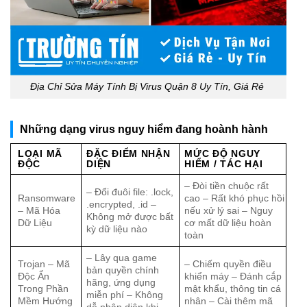
Địa Chỉ Sửa Máy Tính Bị Virus Quận 8 Uy Tín, Giá Rẻ
Những dạng virus nguy hiểm đang hoành hành
LOẠI MÃ
ĐẶC ĐIỂM NHẬN
MỨC ĐỘ NGUY
ĐỘC
DIỆN
HIỂM / TÁC HẠI
– Đòi tiền chuộc rất
– Đổi đuôi file: .lock,
Ransomware
cao – Rất khó phục hồi
.encrypted, .id –
– Mã Hóa
nếu xử lý sai – Nguy
Không mở được bất
Dữ Liệu
cơ mất dữ liệu hoàn
kỳ dữ liệu nào
toàn
– Lây qua game
Trojan – Mã
– Chiếm quyền điều
bản quyền chính
Độc Ẩn
khiển máy – Đánh cắp
hãng, ứng dụng
Trong Phần
mật khẩu, thông tin cá
miễn phí – Không
Mềm Hướng
nhân – Cài thêm mã