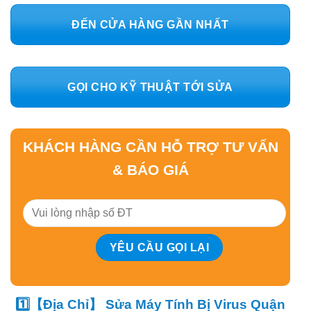
ĐẾN CỬA HÀNG GẦN NHẤT
GỌI CHO KỸ THUẬT TỚI SỬA
KHÁCH HÀNG CẦN HỖ TRỢ TƯ VẤN
& BÁO GIÁ
1️⃣【Địa Chỉ】 Sửa Máy Tính Bị Virus Quận