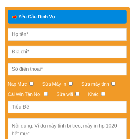
Yêu Cầu Dịch Vụ
Nạp Mực
Sửa Máy In
Sửa máy tính
Cài Win Tận Nơi
Sửa wifi
Khác