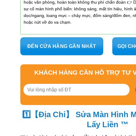
hoặc văn phòng, hoàn toàn không thu phí chẩn đoán 👉 Dị
sự cố màn hình phổ biến: không sáng, mất tín hiệu, hình
dọc/ngang, loang mực – chảy mực, đốm sáng/đốm đen, n
hoặc nứt vỡ do va chạm.
ĐẾN CỬA HÀNG GẦN NHẤT
GỌI CH
KHÁCH HÀNG CẦN HỖ TRỢ TƯ V
1️⃣【Địa Chỉ】 Sửa Màn Hình M
Lấy Liền ™