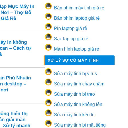
ạp Mực Máy In
Bàn phím máy tính giá rẻ
 Nơi – Thợ Đổ
 Giá Rẻ
Bàn phím laptop giá rẻ
Pin laptop giá rẻ
Sạc laptop giá rẻ
Máy in không
can – Cách tự
Màn hình laptop giá rẻ
à
XỬ LÝ SỰ CỐ MÁY TÍNH
Sửa máy tính bị virus
ận Phú Nhuận
ên desktop –
Sửa máy tính chạy chậm
 nơi
Sửa máy tính bị treo
Sửa máy tính không lên
ông hiển thị
Sửa máy tính kêu to
ân giải màn
Sửa máy tính bị mất tiếng
– Xử lý nhanh