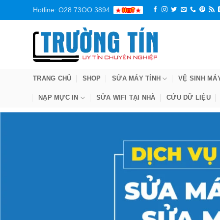
Bỏ
Hotline: O28 73OO 3894
qua
nội
dung
TRANG CHỦ
SHOP
SỬA MÁY TÍNH
VỆ SINH MÁ
NẠP MỰC IN
SỬA WIFI TẠI NHÀ
CỨU DỮ LIỆU