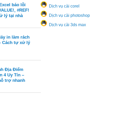
xcel báo lỗi
Dịch vụ cài corel
VALUE!, #REF!
ử lý tại nhà
Dịch vụ cài photoshop
Dịch vụ cài 3ds max
áy in làm rách
 – Cách tự xử lý
nh Địa Điểm
n 4 Uy Tín –
hỗ trợ nhanh