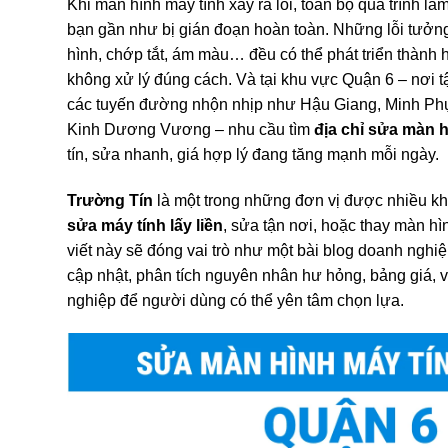
Khi màn hình máy tính xảy ra lỗi, toàn bộ quá trình làm 
bạn gần như bị gián đoạn hoàn toàn. Những lỗi tưở
hình, chớp tắt, ám màu… đều có thể phát triển thành
không xử lý đúng cách. Và tại khu vực Quận 6 – nơi t
các tuyến đường nhộn nhịp như Hậu Giang, Minh Ph
Kinh Dương Vương – nhu cầu tìm
địa chỉ sửa màn 
tín, sửa nhanh, giá hợp lý đang tăng mạnh mỗi ngày.
Trường Tín
là một trong những đơn vị được nhiều kh
sửa máy tính lấy liền
, sửa tận nơi, hoặc thay màn hì
viết này sẽ đóng vai trò như một bài blog doanh nghiệ
cập nhật, phân tích nguyên nhân hư hỏng, bảng giá, v
nghiệp để người dùng có thể yên tâm chọn lựa.