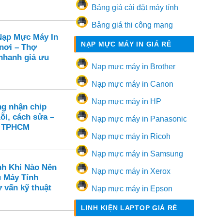
Bảng giá cài đặt máy tính
Bảng giá thi công mạng
ạp Mực Máy In
NẠP MỰC MÁY IN GIÁ RẺ
 nơi – Thợ
hanh giá ưu
Nạp mực máy in Brother
Nạp mực máy in Canon
Nạp mực máy in HP
ng nhận chip
ỗi, cách sửa –
Nạp mực máy in Panasonic
n TPHCM
Nạp mực máy in Ricoh
Nạp mực máy in Samsung
nh Khi Nào Nên
Nạp mực máy in Xerox
ụ Máy Tính
 vấn kỹ thuật
Nạp mực máy in Epson
LINH KIỆN LAPTOP GIÁ RẺ