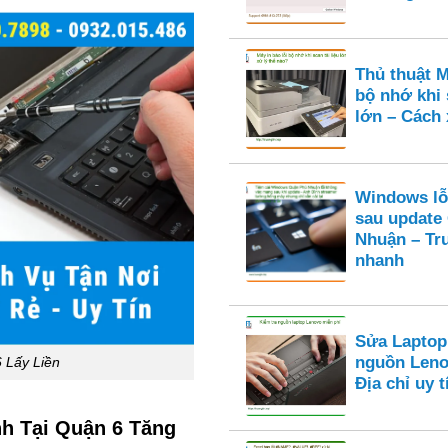
Thủ thuật M
bộ nhớ khi 
lớn – Cách 
Windows lỗ
sau update
Nhuận – Tr
nhanh
Sửa Laptop
nguồn Leno
 Lấy Liền
Địa chỉ uy
h Tại Quận 6 Tăng