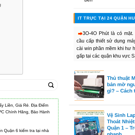
g
IT TRỰC TẠI 24 QUẬN H
3O-4O Phút là có mặt
cầu cấp thiết sử dụng máy 
cài win phần mềm khi hư 
gấp tại các quận khu vực 
Thủ thuật M
bản mờ ngu
gì? – Cách 
y Liền, Giá Rẻ. Địa Điểm
PC Chính Hãng, Bảo Hành
Vệ Sinh La
Thoát Nhiệt
Quận 1 – T
n Quận 6 kiểm tra tại nhà
nhanh