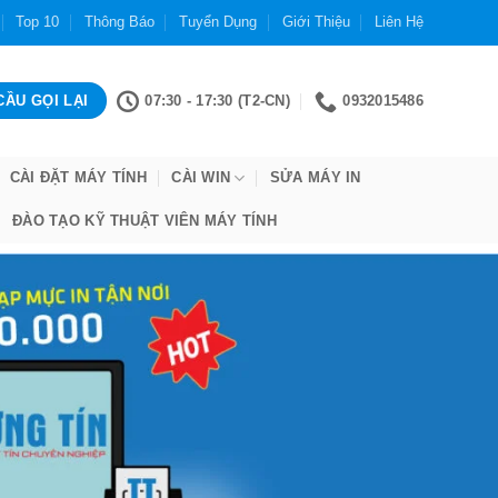
Top 10
Thông Báo
Tuyển Dụng
Giới Thiệu
Liên Hệ
07:30 - 17:30 (T2-CN)
0932015486
CÀI ĐẶT MÁY TÍNH
CÀI WIN
SỬA MÁY IN
ĐÀO TẠO KỸ THUẬT VIÊN MÁY TÍNH