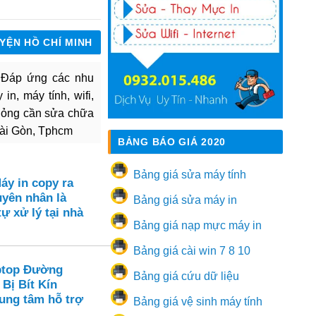
UYỆN HỒ CHÍ MINH
. Đáp ứng các nhu
in, máy tính, wifi,
hỏng cần sửa chữa
Sài Gòn, Tphcm
BẢNG BÁO GIÁ 2020
Bảng giá sửa máy tính
áy in copy ra
yên nhân là
Bảng giá sửa máy in
tự xử lý tại nhà
Bảng giá nạp mực máy in
Bảng giá cài win 7 8 10
ptop Đường
Bảng giá cứu dữ liệu
 Bị Bít Kín
rung tâm hỗ trợ
Bảng giá vệ sinh máy tính