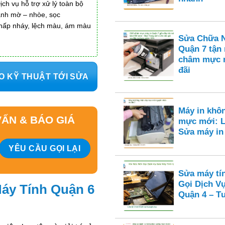
ch vụ hỗ trợ xử lý toàn bộ
 ảnh mờ – nhòe, sọc
hấp nháy, lệch màu, ám màu
Sửa Chữa N
Quận 7 tận
châm mực n
đãi
O KỸ THUẬT TỚI SỬA
Máy in khô
ẤN & BÁO GIÁ
mực mới: L
Sửa máy i
Sửa máy tí
Gọi Dịch V
áy Tính Quận 6
Quận 4 – Tư