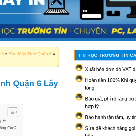
nhà
»
Sửa Máy Tính Quận 6
»
TIN HỌC TRƯỜNG TÍN C
Xuất hóa đơn đỏ VAT đ
Hoàn tiền 100% Khi qu
ính Quận 6 Lấy
lòng
Báo giá, phí rõ ràng trư
hợp lý
Bảo hành tận tâm, uy tí
ền ™
Tăng Cao?
Sửa để khách hàng gọi l
bền