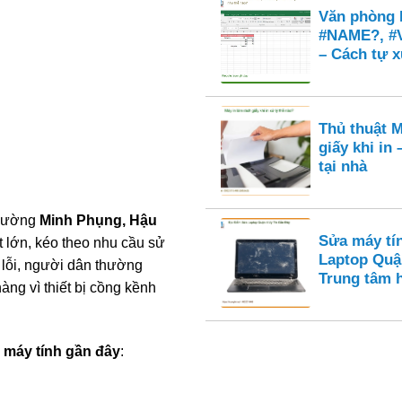
Văn phòng E
#NAME?, #
– Cách tự x
Thủ thuật M
giấy khi in
tại nhà
 đường
Minh Phụng, Hậu
Sửa máy tí
t lớn, kéo theo nhu cầu sử
Laptop Quậ
p lỗi, người dân thường
Trung tâm 
àng vì thiết bị cồng kềnh
 máy tính gần đây
: