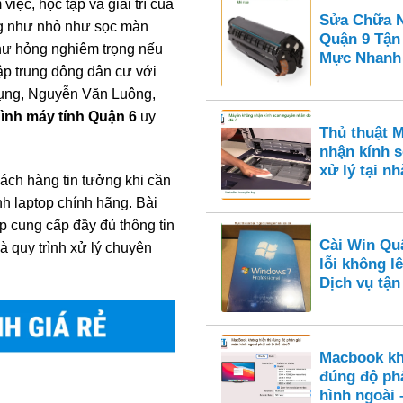
việc, học tập và giải trí của
Sửa Chữa N
ng như nhỏ như sọc màn
Quận 9 Tận
 hư hỏng nghiêm trọng nếu
Mực Nhanh
ập trung đông dân cư với
ụng, Nguyễn Văn Luông,
hình máy tính Quận 6
uy
Thủ thuật 
nhận kính s
xử lý tại nh
ách hàng tin tưởng khi cần
nh laptop chính hãng. Bài
p cung cấp đầy đủ thông tin
Cài Win Qu
à quy trình xử lý chuyên
lỗi không l
Dịch vụ tận
Macbook kh
đúng độ ph
hình ngoài 