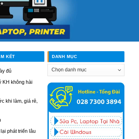
AM KẾT
DANH MỤC
Danh
ày đủ
mục
ý KH không hài
ớc khi làm, giá rẻ,
n
ại phát triển lâu