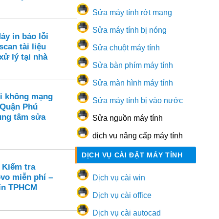
Sửa máy tính rớt mạng
Sửa máy tính bị nóng
áy in báo lỗi
scan tài liệu
Sửa chuột máy tính
xử lý tại nhà
Sửa bàn phím máy tính
Sửa màn hình máy tính
i không mạng
Sửa máy tính bị vào nước
 Quận Phú
ung tâm sửa
Sửa nguồn máy tính
dịch vụ nâng cấp máy tính
DỊCH VỤ CÀI ĐẶT MÁY TÍNH
 Kiểm tra
vo miễn phí –
Dịch vụ cài win
 tín TPHCM
Dịch vụ cài office
Dịch vụ cài autocad