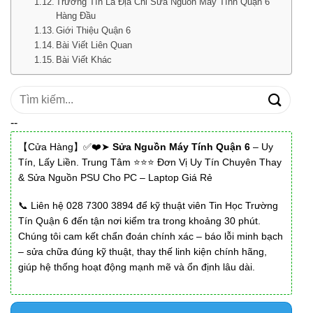
Trường Tín Là Địa Chỉ Sửa Nguồn Máy Tính Quận 6
Hàng Đầu
Giới Thiệu Quận 6
Bài Viết Liên Quan
Bài Viết Khác
Tìm
kiếm:
--
【Cửa Hàng】✅❤️➤
Sửa Nguồn Máy Tính Quận 6
– Uy
Tín, Lấy Liền. Trung Tâm ⭐⭐⭐ Đơn Vị Uy Tín Chuyên Thay
& Sửa Nguồn PSU Cho PC – Laptop Giá Rẻ
📞 Liên hệ 028 7300 3894 để kỹ thuật viên Tin Học Trường
Tín Quận 6 đến tận nơi kiểm tra trong khoảng 30 phút.
Chúng tôi cam kết chẩn đoán chính xác – báo lỗi minh bạch
– sửa chữa đúng kỹ thuật, thay thế linh kiện chính hãng,
giúp hệ thống hoạt động mạnh mẽ và ổn định lâu dài.