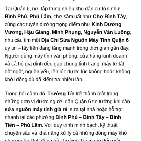
Tại Quận 6, nơi tập trung nhiều khu dân cư lớn như
Bình Phú, Phú Lâm
, chợ sầm uất như
Chợ Bình Tây
,
cùng các tuyến đường trọng điểm như
Kinh Dương
Vương, Hậu Giang, Minh Phụng, Nguyễn Văn Luông
,
nhu cầu tìm một
Địa Chỉ Sửa Nguồn Máy Tính Quận 6
uy tín – lấy liền đang tăng mạnh trong thời gian gần đây.
Người dùng máy tính văn phòng, cửa hàng kinh doanh
và cả hộ gia đình đều gặp chung tình trạng: máy tự tắt
đột ngột, nguồn yếu, lên lúc được lúc không hoặc không
khởi động dù đã kiểm tra nhiều lần.
Trong bối cảnh đó,
Trường Tín
trở thành một trong
những đơn vị được người dân Quận 6 tin tưởng khi cần
sửa nguồn máy tính giá rẻ
, sửa tại nhà hoặc hỗ trợ
nhanh tại các phường
Bình Phú – Bình Tây – Bình
Tiên – Phú Lâm
. Với quy trình minh bạch, kỹ thuật
chuyên sâu và khả năng xử lý cả những dòng máy khó
như nguồn Dell đồng bộ, Trường Tín mang đến giải