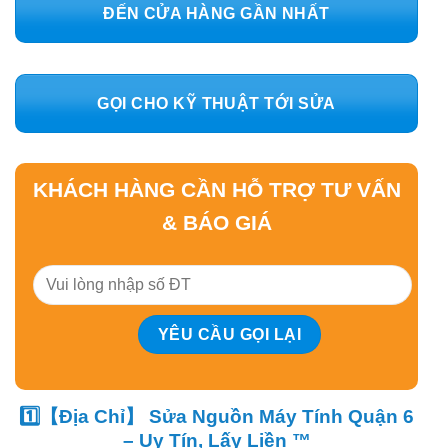
ĐẾN CỬA HÀNG GẦN NHẤT
GỌI CHO KỸ THUẬT TỚI SỬA
KHÁCH HÀNG CẦN HỖ TRỢ TƯ VẤN
& BÁO GIÁ
1️⃣【Địa Chỉ】 Sửa Nguồn Máy Tính Quận 6
– Uy Tín, Lấy Liền ™