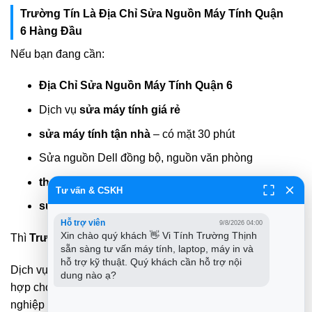
Trường Tín Là Địa Chỉ Sửa Nguồn Máy Tính Quận
6 Hàng Đầu
Nếu bạn đang cần:
Địa Chỉ Sửa Nguồn Máy Tính Quận 6
Dịch vụ
sửa máy tính giá rẻ
sửa máy tính tận nhà
– có mặt 30 phút
Sửa nguồn Dell đồng bộ, nguồn văn phòng
thay linh kiện máy tính giá rẻ
Tư vấn & CSKH
sửa nguồn máy tính laptop
Hỗ trợ viên
9/8/2026 04:00
Xin chào quý khách 👋 Vi Tính Trường Thịnh 
Thì
Trường Tín
là lựa chọn đáng tin cậy tại Quận 6.
sẵn sàng tư vấn máy tính, laptop, máy in và 
hỗ trợ kỹ thuật. Quý khách cần hỗ trợ nội 
Dịch vụ rõ ràng – nhanh – chuẩn – giá minh bạch, phù
dung nào ạ?
hợp cho gia đình, cửa hàng nhỏ, văn phòng, doanh
nghiệp vừa và nhỏ tại khu vực
Bình Phú – Bình Tây –