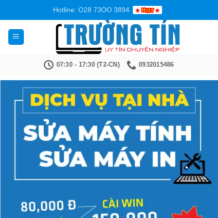
Bỏ
Hotline: O28 73OO 3894
qua
nội
dung
07:30 - 17:30 (T2-CN)
0932015486