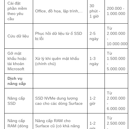
Cài đặt
30
phần mềm
200.000 -
Office, đồ họa, lập trình,...
phút -
theo yêu
1.000.000
1 giờ
cầu
Từ
Phục hồi dữ liệu từ ổ SSD
2-5
2.000.000
Cứu dữ liệu
bị lỗi
ngày
-
10.000.000
Gỡ mật
Từ
khẩu hoặc
Xử lý khi quên mật khẩu
1-3
1.500.000
tài khoản
(chính chủ)
ngày
-
Microsoft
5.000.000
Dịch vụ
nâng cấp
Từ
Nâng cấp
SSD NVMe dung lượng
1-2
2.000.000
SSD
cao cho các dòng Surface
giờ
-
6.000.000
Từ
Nâng cấp
Nâng cấp RAM cho
1-2
2.500.000
RAM (dòng
Surface cũ (có khả năng
giờ
-