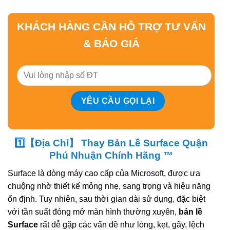
KHÁCH HÀNG CẦN HỖ TRỢ TƯ VẤN
& BÁO GIÁ
1️⃣【Địa Chỉ】 Thay Bản Lề Surface Quận
Phú Nhuận Chính Hãng ™
Surface là dòng máy cao cấp của Microsoft, được ưa
chuộng nhờ thiết kế mỏng nhẹ, sang trọng và hiệu năng
ổn định. Tuy nhiên, sau thời gian dài sử dụng, đặc biệt
với tần suất đóng mở màn hình thường xuyên,
bản lề
Surface
rất dễ gặp các vấn đề như lỏng, kẹt, gãy, lệch