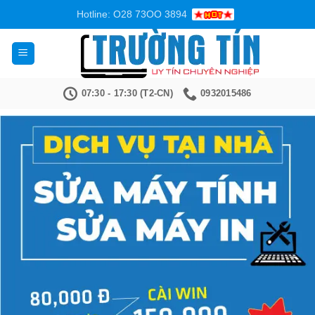
Bỏ
Hotline: O28 73OO 3894
qua
nội
dung
07:30 - 17:30 (T2-CN)
0932015486