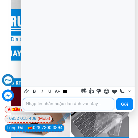
Địa Chỉ Thay Pin Surface Gần Đây Ở TPHCM
👋
👍
🌹
😊
❤️
📞
B
I
U
A+
Gửi
0981 81 32 72
(Viettel)
-
0932 015 486
(Mobi)
Tổng Đài:
028 7300 3894