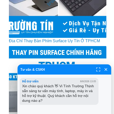
Địa Chỉ Thay Bàn Phím Surface Uy Tín Ở TPHCM
Tư vấn & CSKH
Hỗ trợ viên
8/8/2026 13:05
Xin chào quý khách 👋 Vi Tính Trường Thịnh 
sẵn sàng tư vấn máy tính, laptop, máy in và 
hỗ trợ kỹ thuật. Quý khách cần hỗ trợ nội 
dung nào ạ?