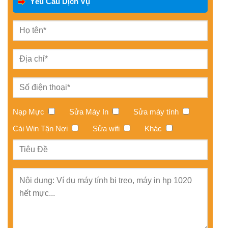
Yêu Cầu Dịch Vụ
Nạp Mực
Sửa Máy In
Sửa máy tính
Cài Win Tận Nơi
Sửa wifi
Khác