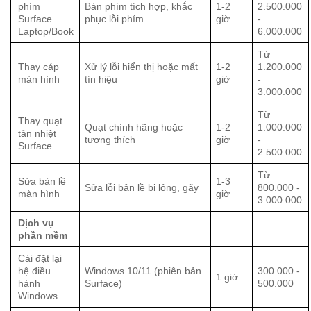
phím
Bàn phím tích hợp, khắc
1-2
2.500.000
Surface
phục lỗi phím
giờ
-
Laptop/Book
6.000.000
Từ
Thay cáp
Xử lý lỗi hiển thị hoặc mất
1-2
1.200.000
màn hình
tín hiệu
giờ
-
3.000.000
Từ
Thay quạt
Quạt chính hãng hoặc
1-2
1.000.000
tản nhiệt
tương thích
giờ
-
Surface
2.500.000
Từ
Sửa bản lề
1-3
Sửa lỗi bản lề bị lỏng, gãy
800.000 -
màn hình
giờ
3.000.000
Dịch vụ
phần mềm
Cài đặt lại
hệ điều
Windows 10/11 (phiên bản
300.000 -
1 giờ
hành
Surface)
500.000
Windows