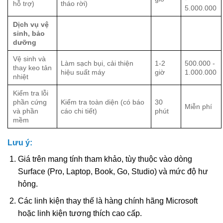
hỗ trợ)
tháo rời)
5.000.000
Dịch vụ vệ
sinh, bảo
dưỡng
Vệ sinh và
Làm sạch bụi, cải thiện
1-2
500.000 -
thay keo tản
hiệu suất máy
giờ
1.000.000
nhiệt
Kiểm tra lỗi
phần cứng
Kiểm tra toàn diện (có báo
30
Miễn phí
và phần
cáo chi tiết)
phút
mềm
Lưu ý:
Giá trên mang tính tham khảo, tùy thuộc vào dòng
Surface (Pro, Laptop, Book, Go, Studio) và mức độ hư
hỏng.
Các linh kiện thay thế là hàng chính hãng Microsoft
hoặc linh kiện tương thích cao cấp.