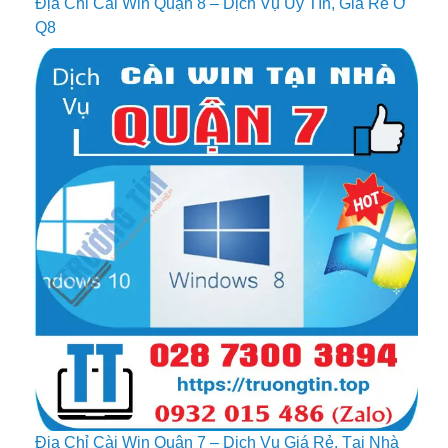
Địa Chỉ Cài Win Quận 8 – Dịch Vụ Uy Tín, Giá Rẻ Ở
Q8
Địa Chỉ Cài Win Quận 7 – Dịch Vụ Giá Rẻ, Tại Nhà