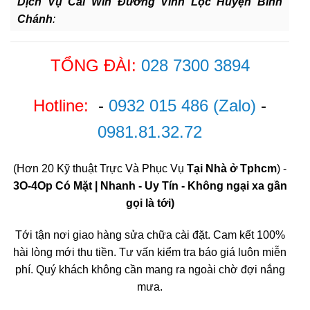
Dịch Vụ Cài Win Đường Vĩnh Lộc Huyện Bình
Chánh
:
TỔNG ĐÀI:
028 7300 3894
Hotline:
-
0932 015 486
(Zalo)
-
0981.81.32.72
(Hơn 20 Kỹ thuật Trực Và Phục Vụ
Tại Nhà ở Tphcm
) -
3O-4Op Có Mặt | Nhanh - Uy Tín - Không ngại xa gần
gọi là tới)
Tới tận nơi giao hàng sửa chữa cài đặt. Cam kết 100%
hài lòng mới thu tiền. Tư vấn kiểm tra báo giá luôn miễn
phí. Quý khách không cần mang ra ngoài chờ đợi nắng
mưa.