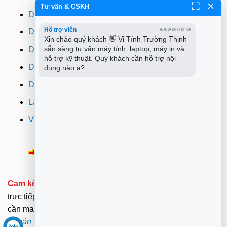
Tư vấn & CSKH
Dịch vụ cài win
Hỗ trợ viên
8/8/2026 00:58
Dịch vụ cứu dữ liệu
Xin chào quý khách 👋 Vi Tính Trường Thịnh 
sẵn sàng tư vấn máy tính, laptop, máy in và 
Dịch vụ sửa wifi tại nhà
hỗ trợ kỹ thuật. Quý khách cần hỗ trợ nội 
Dịch vụ sửa máy in
dung nào ạ?
Dịch vụ nạp mực máy in
Lắp đặt camera quan sát tphcm
Vi tính Trường Thịnh
Thông Báo:
v/v Xuất hóa đơn đỏ VAT
Cam kết:
Tới tại nhà sửa chữa dưới sự kiểm tra giám sát
trực tiếp của Khách hàng.(Hãy ở nhà gọi dịch vụ không
cần mang ra ngoài nắng mưa ). .
Xem Bảng Giá
-
Điều
Khoản
-
Chính Sách
.
Mã bảo mật -
Mật Khẩu Giải Nén: