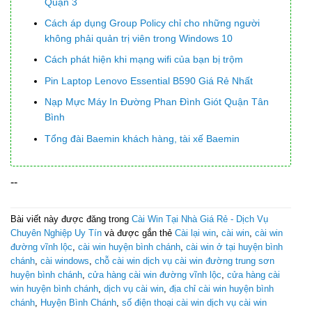
Quận 3
Cách áp dụng Group Policy chỉ cho những người
không phải quản trị viên trong Windows 10
Cách phát hiện khi mạng wifi của bạn bị trộm
Pin Laptop Lenovo Essential B590 Giá Rẻ Nhất
Nạp Mực Máy In Đường Phan Đình Giót Quận Tân
Bình
Tổng đài Baemin khách hàng, tài xế Baemin
--
Bài viết này được đăng trong
Cài Win Tại Nhà Giá Rẻ - Dịch Vụ
Chuyên Nghiệp Uy Tín
và được gắn thẻ
Cài lại win
,
cài win
,
cài win
đường vĩnh lộc
,
cài win huyện bình chánh
,
cài win ở tại huyện bình
chánh
,
cài windows
,
chỗ cài win dịch vụ cài win đường trung sơn
huyện bình chánh
,
cửa hàng cài win đường vĩnh lộc
,
cửa hàng cài
win huyện bình chánh
,
dịch vụ cài win
,
địa chỉ cài win huyện bình
chánh
,
Huyện Bình Chánh
,
số điện thoại cài win dịch vụ cài win