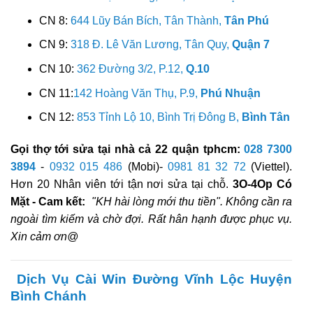
CN 8:
644 Lũy Bán Bích, Tân Thành,
Tân Phú
CN 9:
318 Đ. Lê Văn Lương, Tân Quy,
Quận 7
CN 10:
362 Đường 3/2, P.12,
Q.10
CN 11:
142 Hoàng Văn Thụ, P.9,
Phú Nhuận
CN 12:
853 Tỉnh Lộ 10, Bình Trị Đông B,
Bình Tân
Gọi thợ tới sửa tại nhà cả 22 quận tphcm:
028 7300
3894
-
0932 015 486
(Mobi)-
0981 81 32 72
(Viettel).
Hơn 20 Nhân viên tới tận nơi sửa tại chỗ.
3O-4Op Có
Mặt - Cam kết:
"KH hài lòng mới thu tiền". Không cần ra
ngoài tìm kiếm và chờ đợi. Rất hân hạnh được phục vụ.
Xin cảm ơn@
Dịch Vụ Cài Win Đường Vĩnh Lộc Huyện
Bình Chánh