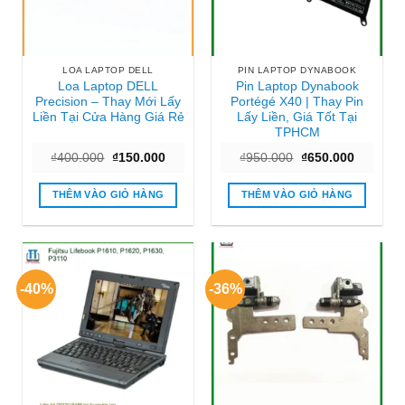
LOA LAPTOP DELL
PIN LAPTOP DYNABOOK
Loa Laptop DELL
Pin Laptop Dynabook
Precision – Thay Mới Lấy
Portégé X40 | Thay Pin
Liền Tại Cửa Hàng Giá Rẻ
Lấy Liền, Giá Tốt Tại
TPHCM
Giá
Giá
Giá
Giá
₫
400.000
₫
150.000
₫
950.000
₫
650.000
gốc
hiện
gốc
hiện
là:
tại
là:
tại
₫400.000.
là:
₫950.000.
là:
THÊM VÀO GIỎ HÀNG
THÊM VÀO GIỎ HÀNG
₫150.000.
₫650.000
-40%
-36%