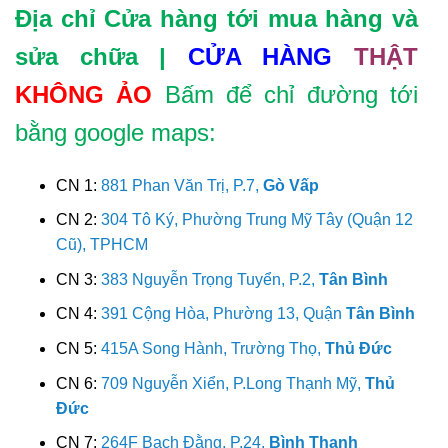
Địa chỉ Cửa hàng tới mua hàng và
sửa chữa |
CỬA HÀNG
THẬT
KHÔNG ẢO
Bấm để chỉ đường tới
bằng google maps:
CN 1:
881 Phan Văn Trị, P.7,
Gò Vấp
CN 2:
304 Tô Ký, Phường Trung Mỹ Tây (Quận 12
Cũ), TPHCM
CN 3:
383 Nguyễn Trọng Tuyển, P.2,
Tân Bình
CN 4:
391 Cộng Hòa, Phường 13, Quận
Tân Bình
CN 5:
415A Song Hành, Trường Thọ,
Thủ Đức
CN 6:
709 Nguyễn Xiển, P.Long Thạnh Mỹ,
Thủ
Đức
CN 7:
264F Bạch Đằng, P.24,
Bình Thạnh