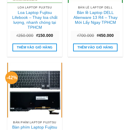
LOA LAPTOP FUJITSU
BẢN LỀ LAPTOP DELL
Loa Laptop Fujitsu
Bản lề Laptop DELL
Lifebook – Thay loa chất
Alienware 13 R4 – Thay
lượng, nhanh chóng tại
Mới Lấy Ngay TPHCM
TPHCM
Giá
Giá
Giá
Giá
₫
250.000
₫
150.000
₫
700.000
₫
450.000
gốc
hiện
gốc
hiện
là:
tại
là:
tại
₫250.000.
là:
₫700.000.
là:
THÊM VÀO GIỎ HÀNG
THÊM VÀO GIỎ HÀNG
₫150.000.
₫450.000
-42%
BÀN PHÍM LAPTOP FUJITSU
Bàn phím Laptop Fujitsu