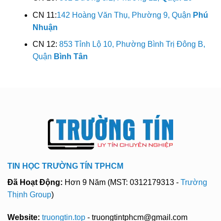
CN 11:
142 Hoàng Văn Thụ, Phường 9, Quận
Phú
Nhuận
CN 12:
853 Tỉnh Lộ 10, Phường Bình Trị Đông B,
Quận
Bình Tân
TIN HỌC TRƯỜNG TÍN TPHCM
Đã Hoạt Động:
Hơn 9 Năm (MST: 0312179313 -
Trường
Thịnh Group
)
Website:
truongtin.top
- truongtintphcm@gmail.com