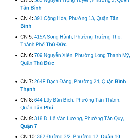
CN 3:
383 Nguyễn Trọng Tuyển, Phường 2, Quận
Tân Bình
CN 4:
391 Cộng Hòa, Phường 13, Quận
Tân
Bình
CN 5:
415A Song Hành, Phường Trường Thọ,
Thành Phố
Thủ Đức
CN 6:
709 Nguyễn Xiển, Phường Long Thạnh Mỹ,
Quận
Thủ Đức
CN 7:
264F Bạch Đằng, Phường 24, Quận
Bình
Thạnh
CN 8:
644 Lũy Bán Bích, Phường Tân Thành,
Quận
Tân Phú
CN 9:
318 Đ. Lê Văn Lương, Phường Tân Quy,
Quận 7
CN 10:
362 Đường 3/2, Phường 12,
Quận 10