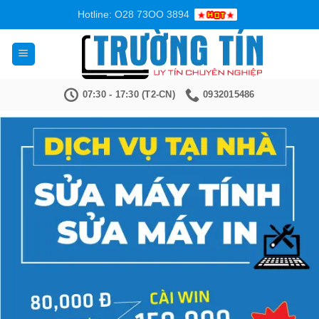
Bỏ
Hotline: O28 73OO 3894
qua
nội
dung
07:30 - 17:30 (T2-CN)
0932015486