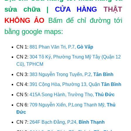
sửa chữa |
CỬA HÀNG
THẬT
KHÔNG ẢO
Bấm để chỉ đường tới
bằng google maps:
CN 1:
881 Phan Văn Trị, P.7,
Gò Vấp
CN 2:
304 Tô Ký, Phường Trung Mỹ Tây (Quận 12
Cũ), TPHCM
CN 3:
383 Nguyễn Trọng Tuyển, P.2,
Tân Bình
CN 4:
391 Cộng Hòa, Phường 13, Quận
Tân Bình
CN 5:
415A Song Hành, Trường Thọ,
Thủ Đức
CN 6:
709 Nguyễn Xiển, P.Long Thạnh Mỹ,
Thủ
Đức
CN 7:
264F Bạch Đằng, P.24,
Bình Thạnh