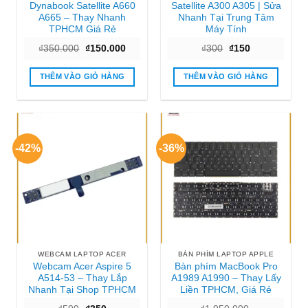
Dynabook Satellite A660
Satellite A300 A305 | Sửa
A665 – Thay Nhanh
Nhanh Tại Trung Tâm
TPHCM Giá Rẻ
Máy Tính
Giá
Giá
Giá
Giá
₫
350.000
₫
150.000
₫
300
₫
150
gốc
hiện
gốc
hiện
là:
tại
là:
tại
₫350.000.
là:
₫300.
là:
THÊM VÀO GIỎ HÀNG
THÊM VÀO GIỎ HÀNG
₫150.000.
₫150.
-42%
-36%
WEBCAM LAPTOP ACER
BÀN PHÍM LAPTOP APPLE
Webcam Acer Aspire 5
Bàn phím MacBook Pro
A514-53 – Thay Lắp
A1989 A1990 – Thay Lấy
Nhanh Tại Shop TPHCM
Liền TPHCM, Giá Rẻ