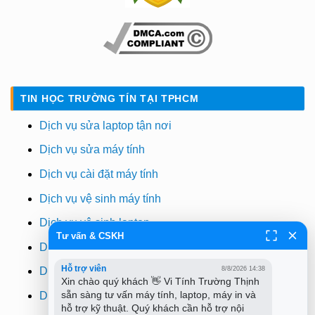
TIN HỌC TRƯỜNG TÍN TẠI TPHCM
Dịch vụ sửa laptop tận nơi
Dịch vụ sửa máy tính
Dịch vụ cài đặt máy tính
Dịch vụ vệ sinh máy tính
Dịch vụ vệ sinh laptop
Tư vấn & CSKH
Dịch vụ cài win
Hỗ trợ viên
8/8/2026 14:38
Dịch vụ cứu dữ liệu
Xin chào quý khách 👋 Vi Tính Trường Thịnh 
sẵn sàng tư vấn máy tính, laptop, máy in và 
Dịch vụ sửa wifi tại nhà
hỗ trợ kỹ thuật. Quý khách cần hỗ trợ nội 