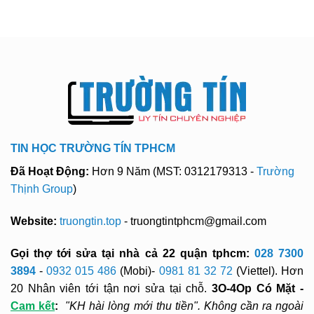
TIN HỌC TRƯỜNG TÍN TPHCM
Đã Hoạt Động:
Hơn 9 Năm (MST: 0312179313 -
Trường
Thịnh Group
)
Website:
truongtin.top
- truongtintphcm@gmail.com
Gọi thợ tới sửa tại nhà cả 22 quận tphcm:
028 7300
3894
-
0932 015 486
(Mobi)-
0981 81 32 72
(Viettel). Hơn
20 Nhân viên tới tận nơi sửa tại chỗ.
3O-4Op Có Mặt -
Cam kết
:
"KH hài lòng mới thu tiền". Không cần ra ngoài