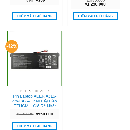
Giá
Giá
₫
599
₫
350
₫
1.950.000
gốc
hiện
Giá
Giá
₫
1.250.000
là:
tại
gốc
hiện
₫599.
là:
là:
tại
₫350.
₫1.950.000.
là:
THÊM VÀO GIỎ HÀNG
THÊM VÀO GIỎ HÀNG
₫1.250.000.
-42%
PIN LAPTOP ACER
Pin Laptop ACER A315-
48/48G – Thay Lấy Liền
TPHCM – Giá Rẻ Nhất
Giá
Giá
₫
950.000
₫
550.000
gốc
hiện
là:
tại
₫950.000.
là:
THÊM VÀO GIỎ HÀNG
₫550.000.