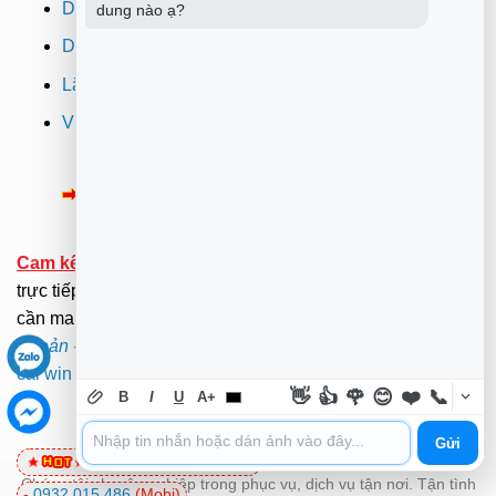
Dịch vụ sửa máy in
dung nào ạ?
Dịch vụ nạp mực máy in
Lắp đặt camera quan sát tphcm
Vi tính Trường Thịnh
Thông Báo:
v/v Xuất hóa đơn đỏ VAT
Cam kết:
Tới tại nhà sửa chữa dưới sự kiểm tra giám sát
trực tiếp của Khách hàng.(Hãy ở nhà gọi dịch vụ không
cần mang ra ngoài nắng mưa ). .
Xem Bảng Giá
-
Điều
Khoản
-
Chính Sách
.
Mã bảo mật -
Mật Khẩu Giải Nén:
cài win quận thủ đức
👋
👍
🌹
😊
❤️
📞
B
I
U
A+
Gửi
0981 81 32 72
(Viettel)
Chúng tôi chuyên nghiệp trong phục vụ, dịch vụ tận nơi. Tận tình
-
0932 015 486
(Mobi)