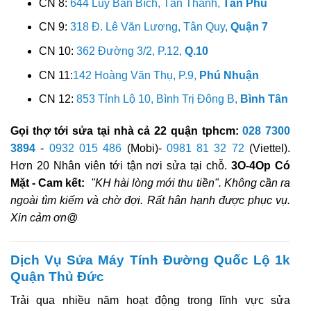
CN 8:
644 Lũy Bán Bích, Tân Thành,
Tân Phú
CN 9:
318 Đ. Lê Văn Lương, Tân Quy,
Quận 7
CN 10:
362 Đường 3/2, P.12,
Q.10
CN 11:
142 Hoàng Văn Thụ, P.9,
Phú Nhuận
CN 12:
853 Tỉnh Lộ 10, Bình Trị Đông B,
Bình Tân
Gọi thợ tới sửa tại nhà cả 22 quận tphcm:
028 7300
3894
-
0932 015 486
(Mobi)-
0981 81 32 72
(Viettel).
Hơn 20 Nhân viên tới tận nơi sửa tại chỗ.
3O-4Op Có
Mặt - Cam kết:
"KH hài lòng mới thu tiền". Không cần ra
ngoài tìm kiếm và chờ đợi. Rất hân hạnh được phục vụ.
Xin cảm ơn@
Dịch Vụ Sửa Máy Tính Đường Quốc Lộ 1k
Quận Thủ Đức
Trải qua nhiều năm hoạt động trong lĩnh vực sửa