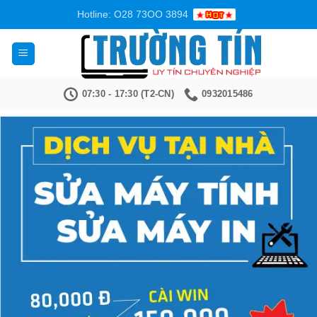
Bỏ
Hotline: O28 73OO 3894
qua
nội
dung
07:30 - 17:30 (T2-CN)
0932015486