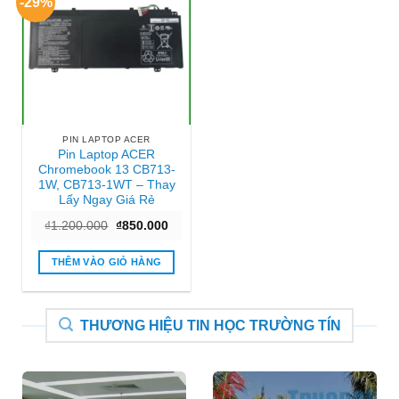
-29%
PIN LAPTOP ACER
Pin Laptop ACER
Chromebook 13 CB713-
1W, CB713-1WT – Thay
Lấy Ngay Giá Rẻ
Giá
Giá
₫
1.200.000
₫
850.000
gốc
hiện
là:
tại
₫1.200.000.
là:
THÊM VÀO GIỎ HÀNG
₫850.000.
THƯƠNG HIỆU TIN HỌC TRƯỜNG TÍN