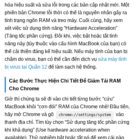
hóa hiệu suất và sửa lỗi trong các bản cập nhật mới. Một
phiên bản Chrome lỗi thời có thể là nguyên nhân gây ra
tình trạng ngốn RAM và treo máy. Cuối cùng, hãy xem
xét việc sử dụng tính năng “Hardware Acceleration”
(Tăng tốc phần cứng). Đôi khi, việc bật hoặc tắt tính
năng này (tùy thuộc vào cấu hình MacBook của bạn) có
thể cải thiện đáng kể hiệu suất. Nếu máy tính của bạn bị
chậm do virus, bạn có thể cần đến dịch vụ
sửa máy tính
bị virus tại Quận 12
để làm sạch hệ thống.
Các Bước Thực Hiện Chi Tiết Để Giảm Tải RAM
Cho Chrome
Giờ thì chúng ta sẽ đi vào chi tiết từng bước “cứu”
MacBook khỏi “cơn đói” RAM của Chrome nhé! Đầu tiên,
hãy mở Chrome và gõ
vào
chrome://settings/system
thanh địa chỉ. Tìm tùy chọn “Sử dụng tăng tốc phần cứng
khi khả dụng” (Use hardware acceleration when
available). Thử nghiệm bật hoặc tắt nó để xem cái nào