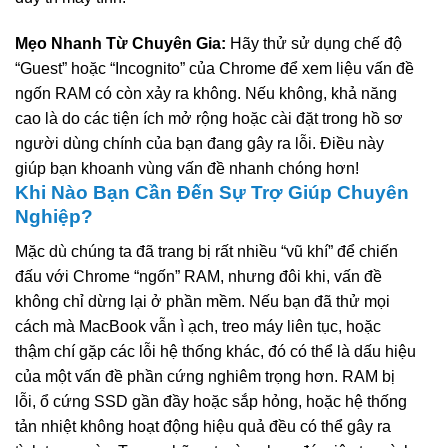
Mẹo Nhanh Từ Chuyên Gia:
Hãy thử sử dụng chế độ
“Guest” hoặc “Incognito” của Chrome để xem liệu vấn đề
ngốn RAM có còn xảy ra không. Nếu không, khả năng
cao là do các tiện ích mở rộng hoặc cài đặt trong hồ sơ
người dùng chính của bạn đang gây ra lỗi. Điều này
giúp bạn khoanh vùng vấn đề nhanh chóng hơn!
Khi Nào Bạn Cần Đến Sự Trợ Giúp Chuyên
Nghiệp?
Mặc dù chúng ta đã trang bị rất nhiều “vũ khí” để chiến
đấu với Chrome “ngốn” RAM, nhưng đôi khi, vấn đề
không chỉ dừng lại ở phần mềm. Nếu bạn đã thử mọi
cách mà MacBook vẫn ì ạch, treo máy liên tục, hoặc
thậm chí gặp các lỗi hệ thống khác, đó có thể là dấu hiệu
của một vấn đề phần cứng nghiêm trọng hơn. RAM bị
lỗi, ổ cứng SSD gần đầy hoặc sắp hỏng, hoặc hệ thống
tản nhiệt không hoạt động hiệu quả đều có thể gây ra