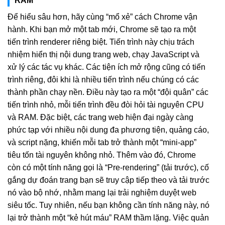
RAM
Để hiểu sâu hơn, hãy cùng “mổ xẻ” cách Chrome vận
hành. Khi bạn mở một tab mới, Chrome sẽ tạo ra một
tiến trình renderer riêng biệt. Tiến trình này chịu trách
nhiệm hiển thị nội dung trang web, chạy JavaScript và
xử lý các tác vụ khác. Các tiện ích mở rộng cũng có tiến
trình riêng, đôi khi là nhiều tiến trình nếu chúng có các
thành phần chạy nền. Điều này tạo ra một “đội quân” các
tiến trình nhỏ, mỗi tiến trình đều đòi hỏi tài nguyên CPU
và RAM. Đặc biệt, các trang web hiện đại ngày càng
phức tạp với nhiều nội dung đa phương tiện, quảng cáo,
và script nặng, khiến mỗi tab trở thành một “mini-app”
tiêu tốn tài nguyên không nhỏ. Thêm vào đó, Chrome
còn có một tính năng gọi là “Pre-rendering” (tải trước), cố
gắng dự đoán trang bạn sẽ truy cập tiếp theo và tải trước
nó vào bộ nhớ, nhằm mang lại trải nghiệm duyệt web
siêu tốc. Tuy nhiên, nếu bạn không cần tính năng này, nó
lại trở thành một “kẻ hút máu” RAM thầm lặng. Việc quản