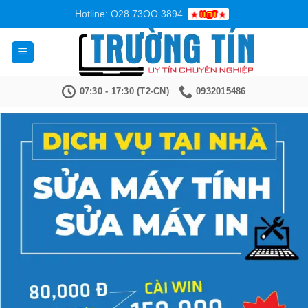
Bỏ
Hotline: O28 73OO 3894
qua
nội
dung
07:30 - 17:30 (T2-CN)
0932015486