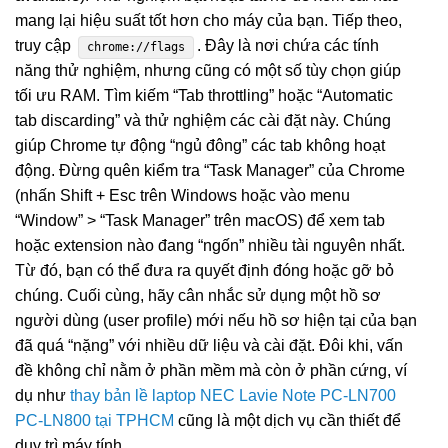
mang lại hiệu suất tốt hơn cho máy của bạn. Tiếp theo,
truy cập
. Đây là nơi chứa các tính
chrome://flags
năng thử nghiệm, nhưng cũng có một số tùy chọn giúp
tối ưu RAM. Tìm kiếm “Tab throttling” hoặc “Automatic
tab discarding” và thử nghiệm các cài đặt này. Chúng
giúp Chrome tự động “ngủ đông” các tab không hoạt
động. Đừng quên kiểm tra “Task Manager” của Chrome
(nhấn Shift + Esc trên Windows hoặc vào menu
“Window” > “Task Manager” trên macOS) để xem tab
hoặc extension nào đang “ngốn” nhiều tài nguyên nhất.
Từ đó, bạn có thể đưa ra quyết định đóng hoặc gỡ bỏ
chúng. Cuối cùng, hãy cân nhắc sử dụng một hồ sơ
người dùng (user profile) mới nếu hồ sơ hiện tại của bạn
đã quá “nặng” với nhiều dữ liệu và cài đặt. Đôi khi, vấn
đề không chỉ nằm ở phần mềm mà còn ở phần cứng, ví
dụ như
thay bản lề laptop NEC Lavie Note PC-LN700
PC-LN800 tại TPHCM
cũng là một dịch vụ cần thiết để
duy trì máy tính.