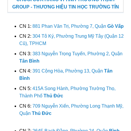
GROUP - THƯƠNG HIỆU TIN HỌC TRƯỜNG TÍN
CN 1:
881 Phan Văn Trị, Phường 7, Quận
Gò Vấp
CN 2:
304 Tô Ký, Phường Trung Mỹ Tây (Quận 12
Cũ), TPHCM
CN 3:
383 Nguyễn Trọng Tuyển, Phường 2, Quận
Tân Bình
CN 4:
391 Cộng Hòa, Phường 13, Quận
Tân
Bình
CN 5:
415A Song Hành, Phường Trường Thọ,
Thành Phố
Thủ Đức
CN 6:
709 Nguyễn Xiển, Phường Long Thạnh Mỹ,
Quận
Thủ Đức
CN 7:
264F Bạch Đằng, Phường 24, Quận
Bình