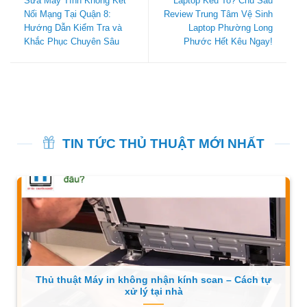
Sửa Máy Tính Không Kết
Laptop Kêu To? Chú Sáu
Nối Mạng Tại Quận 8:
Review Trung Tâm Vệ Sinh
Hướng Dẫn Kiểm Tra và
Laptop Phường Long
Khắc Phục Chuyên Sâu
Phước Hết Kêu Ngay!
TIN TỨC THỦ THUẬT MỚI NHẤT
Thủ thuật Máy in không nhận kính scan – Cách tự
xử lý tại nhà