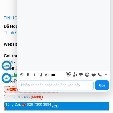
TIN HỌC TRƯỜNG TÍN TPHCM
Đã Hoạt Động:
Hơn 9 Năm (MST: 0312179313 -
Trường
Thịnh Group
)
Website:
truongtin.top
- truongtintphcm@gmail.com
Gọi thợ tới sửa tại nhà cả 22 quận tphcm:
028 7300
3894
-
0932 015 486
(Mobi)-
0981 81 32 72
(Viettel). Hơn
20 Nhân viên tới tận nơi sửa tại chỗ.
3O-4Op Có Mặt -
👋
👍
🌹
😊
❤️
📞
Cam kết
:
"KH hài lòng mới thu tiền". Không cần ra ngoài
B
I
U
A+
tìm kiếm và chờ đợi. Rất hân hạnh được phục vụ. Xin cảm
Gửi
ơn@
0981 81 32 72
(Viettel)
-
0932 015 486
(Mobi)
Tổng Đài:
028 7300 3894
ĐIỀU KHOẢN - CHÍNH SÁCH