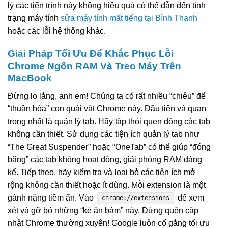
lý các tiến trình này không hiệu quả có thể dẫn đến tình
trạng máy tính
sửa máy tính mất tiếng tại Bình Thạnh
hoặc các lỗi hệ thống khác.
Giải Pháp Tối Ưu Để Khắc Phục Lỗi
Chrome Ngốn RAM Và Treo Máy Trên
MacBook
Đừng lo lắng, anh em! Chúng ta có rất nhiều “chiêu” để
“thuần hóa” con quái vật Chrome này. Đầu tiên và quan
trọng nhất là quản lý tab. Hãy tập thói quen đóng các tab
không cần thiết. Sử dụng các tiện ích quản lý tab như
“The Great Suspender” hoặc “OneTab” có thể giúp “đóng
băng” các tab không hoạt động, giải phóng RAM đáng
kể. Tiếp theo, hãy kiểm tra và loại bỏ các tiện ích mở
rộng không cần thiết hoặc ít dùng. Mỗi extension là một
gánh nặng tiềm ẩn. Vào
để xem
chrome://extensions
xét và gỡ bỏ những “kẻ ăn bám” này. Đừng quên cập
nhật Chrome thường xuyên! Google luôn cố gắng tối ưu