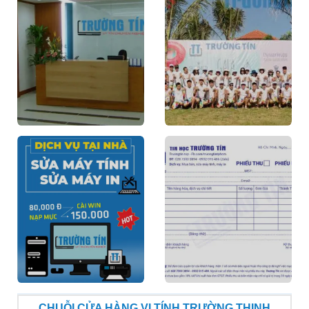
CHUỖI CỬA HÀNG VI TÍNH TRƯỜNG THỊNH