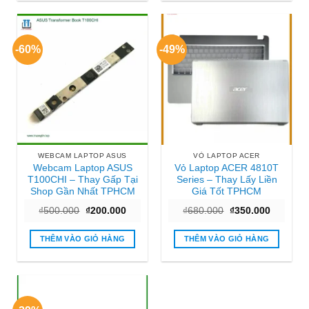
-60%
-49%
WEBCAM LAPTOP ASUS
VỎ LAPTOP ACER
Webcam Laptop ASUS
Vỏ Laptop ACER 4810T
T100CHI – Thay Gấp Tại
Series – Thay Lấy Liền
Shop Gần Nhất TPHCM
Giá Tốt TPHCM
Giá
Giá
Giá
Giá
₫
500.000
₫
200.000
₫
680.000
₫
350.000
gốc
hiện
gốc
hiện
là:
tại
là:
tại
₫500.000.
là:
₫680.000.
là:
THÊM VÀO GIỎ HÀNG
THÊM VÀO GIỎ HÀNG
₫200.000.
₫350.000