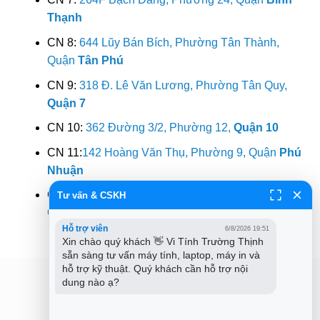
Thạnh
CN 8:
644 Lũy Bán Bích, Phường Tân Thành,
Quận
Tân Phú
CN 9:
318 Đ. Lê Văn Lương, Phường Tân Quy,
Quận 7
CN 10:
362 Đường 3/2, Phường 12,
Quận 10
CN 11:
142 Hoàng Văn Thụ, Phường 9, Quận
Phú
Nhuận
CN 12:
853 Tỉnh Lộ 10, Phường Bình Trị Đông B,
Tư vấn & CSKH
Quận
Bình Tân
Hỗ trợ viên
6/8/2026 19:51
Xin chào quý khách 👋 Vi Tính Trường Thịnh 
sẵn sàng tư vấn máy tính, laptop, máy in và 
hỗ trợ kỹ thuật. Quý khách cần hỗ trợ nội 
dung nào ạ?