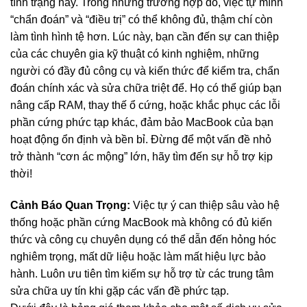
tình trạng này. Trong những trường hợp đó, việc tự mình
“chẩn đoán” và “điều trị” có thể không đủ, thậm chí còn
làm tình hình tệ hơn. Lúc này, bạn cần đến sự can thiệp
của các chuyên gia kỹ thuật có kinh nghiệm, những
người có đầy đủ công cụ và kiến thức để kiểm tra, chẩn
đoán chính xác và sửa chữa triệt để. Họ có thể giúp bạn
nâng cấp RAM, thay thế ổ cứng, hoặc khắc phục các lỗi
phần cứng phức tạp khác, đảm bảo MacBook của bạn
hoạt động ổn định và bền bỉ. Đừng để một vấn đề nhỏ
trở thành “cơn ác mộng” lớn, hãy tìm đến sự hỗ trợ kịp
thời!
Cảnh Báo Quan Trọng:
Việc tự ý can thiệp sâu vào hệ
thống hoặc phần cứng MacBook mà không có đủ kiến
thức và công cụ chuyên dụng có thể dẫn đến hỏng hóc
nghiêm trọng, mất dữ liệu hoặc làm mất hiệu lực bảo
hành. Luôn ưu tiên tìm kiếm sự hỗ trợ từ các trung tâm
sửa chữa uy tín khi gặp các vấn đề phức tạp.