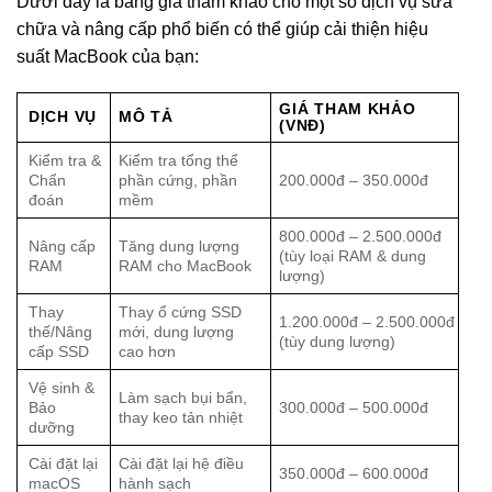
Dưới đây là bảng giá tham khảo cho một số dịch vụ sửa
chữa và nâng cấp phổ biến có thể giúp cải thiện hiệu
suất MacBook của bạn:
GIÁ THAM KHẢO
DỊCH VỤ
MÔ TẢ
(VNĐ)
Kiểm tra &
Kiểm tra tổng thể
Chẩn
phần cứng, phần
200.000đ – 350.000đ
đoán
mềm
800.000đ – 2.500.000đ
Nâng cấp
Tăng dung lượng
(tùy loại RAM & dung
RAM
RAM cho MacBook
lượng)
Thay
Thay ổ cứng SSD
1.200.000đ – 2.500.000đ
thế/Nâng
mới, dung lượng
(tùy dung lượng)
cấp SSD
cao hơn
Vệ sinh &
Làm sạch bụi bẩn,
Bảo
300.000đ – 500.000đ
thay keo tản nhiệt
dưỡng
Cài đặt lại
Cài đặt lại hệ điều
350.000đ – 600.000đ
macOS
hành sạch