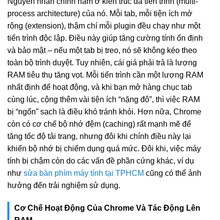
Nguyên nhân chính nằm ở kiến trúc đa tiến trình (multi-
process architecture) của nó. Mỗi tab, mỗi tiện ích mở
rộng (extension), thậm chí mỗi plugin đều chạy như một
tiến trình độc lập. Điều này giúp tăng cường tính ổn định
và bảo mật – nếu một tab bị treo, nó sẽ không kéo theo
toàn bộ trình duyệt. Tuy nhiên, cái giá phải trả là lượng
RAM tiêu thụ tăng vọt. Mỗi tiến trình cần một lượng RAM
nhất định để hoạt động, và khi bạn mở hàng chục tab
cùng lúc, cộng thêm vài tiện ích “nặng đô”, thì việc RAM
bị “ngốn” sạch là điều khó tránh khỏi. Hơn nữa, Chrome
còn có cơ chế bộ nhớ đệm (caching) rất mạnh mẽ để
tăng tốc độ tải trang, nhưng đôi khi chính điều này lại
khiến bộ nhớ bị chiếm dụng quá mức. Đôi khi, việc máy
tính bị chậm còn do các vấn đề phần cứng khác, ví dụ
như
sửa bàn phím máy tính tại TPHCM
cũng có thể ảnh
hưởng đến trải nghiệm sử dụng.
Cơ Chế Hoạt Động Của Chrome Và Tác Động Lên