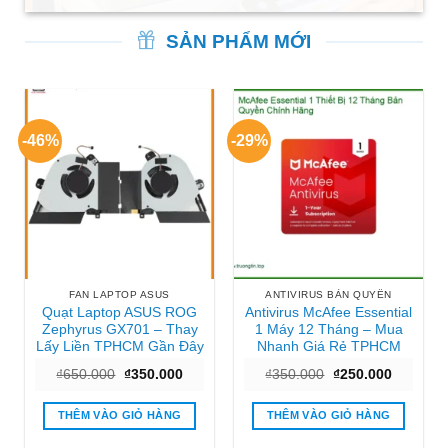
SẢN PHẨM MỚI
-46%
-29%
FAN LAPTOP ASUS
ANTIVIRUS BẢN QUYỀN
Quạt Laptop ASUS ROG
Antivirus McAfee Essential
Zephyrus GX701 – Thay
1 Máy 12 Tháng – Mua
Lấy Liền TPHCM Gần Đây
Nhanh Giá Rẻ TPHCM
Giá
Giá
Giá
Giá
₫
650.000
₫
350.000
₫
350.000
₫
250.000
gốc
hiện
gốc
hiện
là:
tại
là:
tại
₫650.000.
là:
₫350.000.
là:
THÊM VÀO GIỎ HÀNG
THÊM VÀO GIỎ HÀNG
₫350.000.
₫250.000