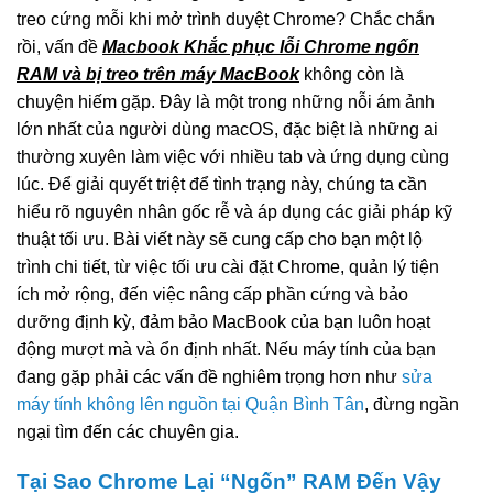
treo cứng mỗi khi mở trình duyệt Chrome? Chắc chắn
rồi, vấn đề
Macbook Khắc phục lỗi Chrome ngốn
RAM và bị treo trên máy MacBook
không còn là
chuyện hiếm gặp. Đây là một trong những nỗi ám ảnh
lớn nhất của người dùng macOS, đặc biệt là những ai
thường xuyên làm việc với nhiều tab và ứng dụng cùng
lúc. Để giải quyết triệt để tình trạng này, chúng ta cần
hiểu rõ nguyên nhân gốc rễ và áp dụng các giải pháp kỹ
thuật tối ưu. Bài viết này sẽ cung cấp cho bạn một lộ
trình chi tiết, từ việc tối ưu cài đặt Chrome, quản lý tiện
ích mở rộng, đến việc nâng cấp phần cứng và bảo
dưỡng định kỳ, đảm bảo MacBook của bạn luôn hoạt
động mượt mà và ổn định nhất. Nếu máy tính của bạn
đang gặp phải các vấn đề nghiêm trọng hơn như
sửa
máy tính không lên nguồn tại Quận Bình Tân
, đừng ngần
ngại tìm đến các chuyên gia.
Tại Sao Chrome Lại “Ngốn” RAM Đến Vậy