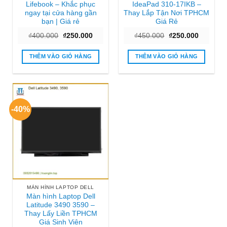
Lifebook – Khắc phục
IdeaPad 310-17IKB –
ngay tại cửa hàng gần
Thay Lắp Tận Nơi TPHCM
bạn | Giá rẻ
Giá Rẻ
Giá
Giá
Giá
Giá
₫
400.000
₫
250.000
₫
450.000
₫
250.000
gốc
hiện
gốc
hiện
là:
tại
là:
tại
₫400.000.
là:
₫450.000.
là:
THÊM VÀO GIỎ HÀNG
THÊM VÀO GIỎ HÀNG
₫250.000.
₫250.000
-40%
MÀN HÌNH LAPTOP DELL
Màn hình Laptop Dell
Latitude 3490 3590 –
Thay Lấy Liền TPHCM
Giá Sinh Viên