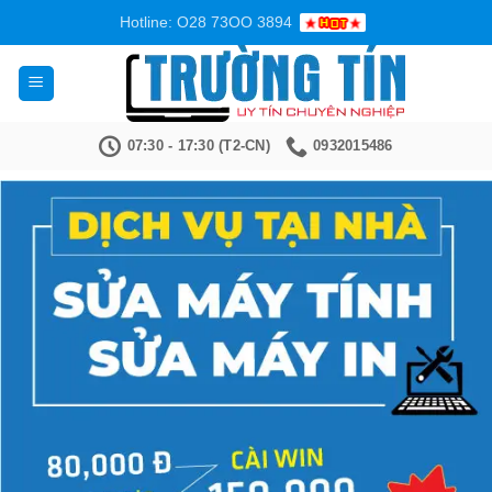
Bỏ
Hotline: O28 73OO 3894
qua
nội
dung
07:30 - 17:30 (T2-CN)
0932015486