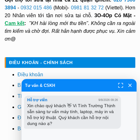
3894
-
0932 015 486
(Mobi)-
0981 81 32 72
(Viettel). Hơn
20 Nhân viên tới tận nơi sửa tại chỗ.
3O-4Op Có Mặt -
Cam kết
:
"KH hài lòng mới thu tiền". Không cần ra ngoài
tìm kiếm và chờ đợi. Rất hân hạnh được phục vụ. Xin cảm
ơn@
ĐIỀU KHOẢN - CHÍNH SÁCH
Điều khoản
Bảo mật
Tư vấn & CSKH
Thanh toán
Hỗ trợ viên
9/8/2026 09:26
Xin chào quý khách 👋 Vi Tính Trường Thịnh 
Giao hàng
sẵn sàng tư vấn máy tính, laptop, máy in và 
hỗ trợ kỹ thuật. Quý khách cần hỗ trợ nội 
Đổi trả
dung nào ạ?
Bảo hành