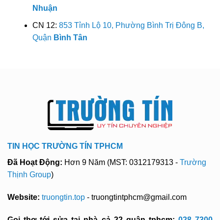
Nhuận
CN 12:
853 Tỉnh Lộ 10, Phường Bình Trị Đông B,
Quận
Bình Tân
TIN HỌC TRƯỜNG TÍN TPHCM
Đã Hoạt Động:
Hơn 9 Năm (MST: 0312179313 -
Trường
Thịnh Group
)
Website:
truongtin.top
- truongtintphcm@gmail.com
Gọi thợ tới sửa tại nhà cả 22 quận tphcm:
028 7300