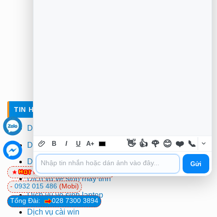
TIN HỌC TRƯỜNG TÍN TẠI TPHCM
Dịch vụ sửa laptop tận nơi
👋
👍
🌹
😊
❤️
📞
B
I
U
A+
Dịch vụ sửa máy tính
Dịch vụ cài đặt máy tính
Gửi
0981 81 32 72
(Viettel)
Dịch vụ vệ sinh máy tính
-
0932 015 486
(Mobi)
Dịch vụ vệ sinh laptop
Tổng Đài:
028 7300 3894
Dịch vụ cài win