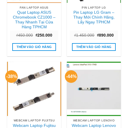
FAN LAPTOP ASUS
PIN LAPTOP LG
Quạt Laptop ASUS
Pin Laptop LG Gram –
Chromebook CZ1000 –
Thay Mới Chính Hãng,
Thay Nhanh Tại Cửa
Lấy Ngay TPHCM
Hàng TPHCM
Giá
Giá
Giá
Giá
₫
450.000
₫
250.000
₫
1.450.000
₫
890.000
gốc
hiện
gốc
hiện
là:
tại
là:
tại
₫450.000.
là:
₫1.450.000.
là:
THÊM VÀO GIỎ HÀNG
THÊM VÀO GIỎ HÀNG
₫250.000.
₫890.00
-38%
-44%
WEBCAM LAPTOP FUJITSU
WEBCAM LAPTOP LENOVO
Webcam Laptop Fujitsu
Webcam Laptop Lenovo