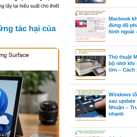
 lấy lại hiệu suất cho thiết
Macbook kh
đúng độ ph
ững tác hại của
hình ngoài 
Thủ thuật M
bộ nhớ khi 
lớn – Cách 
Windows lỗ
sau update
Nhuận – Tr
nhanh