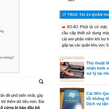
IT TRỰC TẠI 24 QUẬN H
3O-4O Phút là có mặt
ứng
cầu cấp thiết sử dụng máy 
cài win phần mềm khi hư 
gấp tại các quận khu vực 
hơn không?
Thủ thuật 
nhận kính s
xử lý tại nh
Cài Win Qu
ấn đề phổ biến nhất, gây
lỗi không l
 trữ thêm dữ liệu mới. Bài
Dịch vụ tận
ổ cứng bị báo đầy bộ