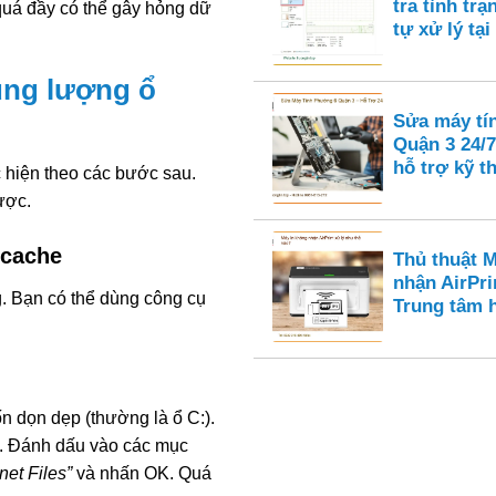
tra tình tr
quá đầy có thể gây hỏng dữ
tự xử lý tại
ung lượng ổ
Sửa máy tí
Quận 3 24/7
hỗ trợ kỹ t
ực hiện theo các bước sau.
ược.
 cache
Thủ thuật 
nhận AirPri
. Bạn có thể dùng công cụ
Trung tâm 
n dọn dẹp (thường là ổ C:).
. Đánh dấu vào các mục
net Files”
và nhấn OK. Quá