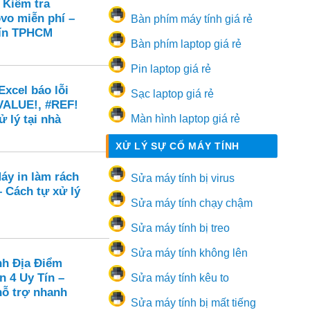
 Kiểm tra
vo miễn phí –
Bàn phím máy tính giá rẻ
 tín TPHCM
Bàn phím laptop giá rẻ
Pin laptop giá rẻ
xcel báo lỗi
Sạc laptop giá rẻ
VALUE!, #REF!
ử lý tại nhà
Màn hình laptop giá rẻ
XỬ LÝ SỰ CỐ MÁY TÍNH
áy in làm rách
Sửa máy tính bị virus
 – Cách tự xử lý
Sửa máy tính chạy chậm
Sửa máy tính bị treo
Sửa máy tính không lên
nh Địa Điểm
n 4 Uy Tín –
Sửa máy tính kêu to
hỗ trợ nhanh
Sửa máy tính bị mất tiếng