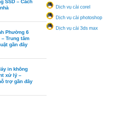
ạng SSD – Cách
Dịch vụ cài corel
 nhà
Dịch vụ cài photoshop
Dịch vụ cài 3ds max
nh Phường 6
 – Trung tâm
huật gần đây
Máy in không
nt xử lý –
hỗ trợ gần đây