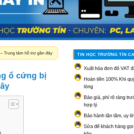
 – Trung tâm hỗ trợ gần đây
TIN HỌC TRƯỜNG TÍN C
Xuất hóa đơn đỏ VAT đ
g ổ cứng bị
Hoàn tiền 100% Khi qu
đây
lòng
Báo giá, phí rõ ràng trư
hợp lý
Bảo hành tận tâm, uy tí
Sửa để khách hàng gọi l
ả
bền