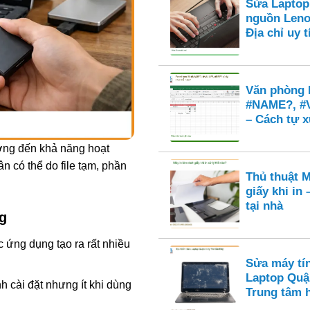
Sửa Laptop
nguồn Leno
Địa chỉ uy
Văn phòng E
#NAME?, #
– Cách tự x
ng đến khả năng hoạt
 có thể do file tạm, phần
Thủ thuật M
giấy khi in
tại nhà
g
 ứng dụng tạo ra rất nhiều
Sửa máy tí
Laptop Quậ
 cài đặt nhưng ít khi dùng
Trung tâm 