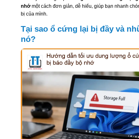
nhớ
một cách đơn giản, dễ hiểu, giúp bạn nhanh chóng
bị của mình.
Tại sao ổ cứng lại bị đầy và nh
nó?