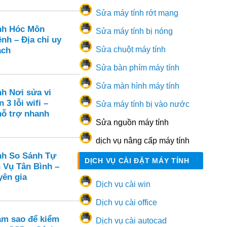
Sửa máy tính rớt mạng
nh Hóc Môn
Sửa máy tính bị nóng
nh – Địa chỉ uy
Sửa chuột máy tính
ạch
Sửa bàn phím máy tính
Sửa màn hình máy tính
nh Nơi sửa vi
 3 lỗi wifi –
Sửa máy tính bị vào nước
hỗ trợ nhanh
Sửa nguồn máy tính
dịch vụ nâng cấp máy tính
nh So Sánh Tự
DỊCH VỤ CÀI ĐẶT MÁY TÍNH
 Vụ Tân Bình –
yên gia
Dịch vụ cài win
Dịch vụ cài office
m sao để kiểm
Dịch vụ cài autocad