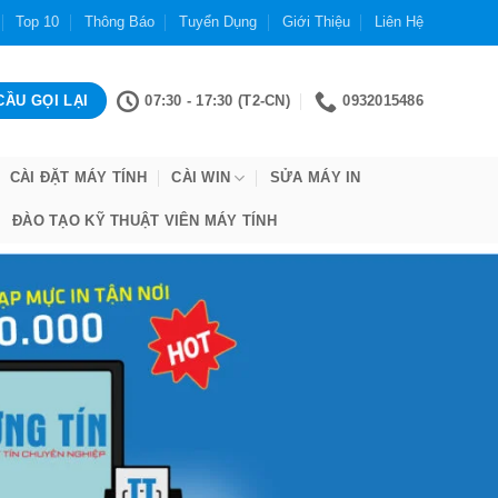
Top 10
Thông Báo
Tuyển Dụng
Giới Thiệu
Liên Hệ
07:30 - 17:30 (T2-CN)
0932015486
CÀI ĐẶT MÁY TÍNH
CÀI WIN
SỬA MÁY IN
ĐÀO TẠO KỸ THUẬT VIÊN MÁY TÍNH