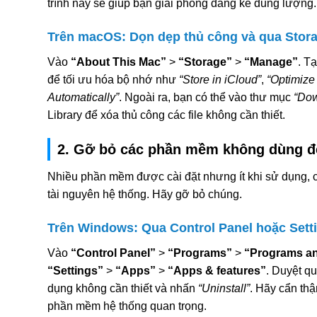
trình này sẽ giúp bạn giải phóng đáng kể dung lượng.
Trên macOS: Dọn dẹp thủ công và qua Sto
Vào
“About This Mac”
>
“Storage”
>
“Manage”
. T
để tối ưu hóa bộ nhớ như
“Store in iCloud”
,
“Optimize
Automatically”
. Ngoài ra, bạn có thể vào thư mục
“Do
Library để xóa thủ công các file không cần thiết.
2. Gỡ bỏ các phần mềm không dùng đ
Nhiều phần mềm được cài đặt nhưng ít khi sử dụng, 
tài nguyên hệ thống. Hãy gỡ bỏ chúng.
Trên Windows: Qua Control Panel hoặc Sett
Vào
“Control Panel”
>
“Programs”
>
“Programs an
“Settings”
>
“Apps”
>
“Apps & features”
. Duyệt q
dụng không cần thiết và nhấn
“Uninstall”
. Hãy cẩn th
phần mềm hệ thống quan trọng.