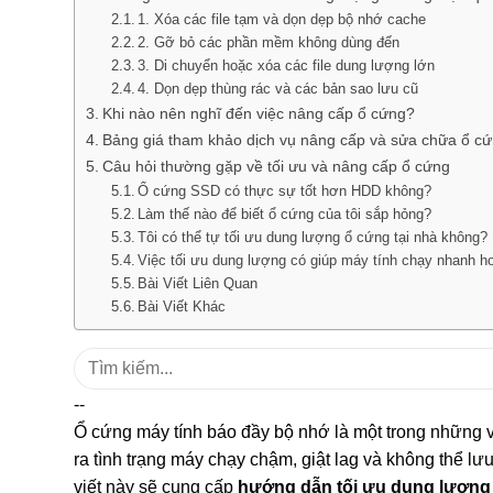
1. Xóa các file tạm và dọn dẹp bộ nhớ cache
2. Gỡ bỏ các phần mềm không dùng đến
3. Di chuyển hoặc xóa các file dung lượng lớn
4. Dọn dẹp thùng rác và các bản sao lưu cũ
Khi nào nên nghĩ đến việc nâng cấp ổ cứng?
Bảng giá tham khảo dịch vụ nâng cấp và sửa chữa ổ c
Câu hỏi thường gặp về tối ưu và nâng cấp ổ cứng
Ổ cứng SSD có thực sự tốt hơn HDD không?
Làm thế nào để biết ổ cứng của tôi sắp hỏng?
Tôi có thể tự tối ưu dung lượng ổ cứng tại nhà không?
Việc tối ưu dung lượng có giúp máy tính chạy nhanh 
Bài Viết Liên Quan
Bài Viết Khác
Tìm
kiếm:
--
Ổ cứng máy tính báo đầy bộ nhớ là một trong những v
ra tình trạng máy chạy chậm, giật lag và không thể lưu
viết này sẽ cung cấp
hướng dẫn tối ưu dung lượng 