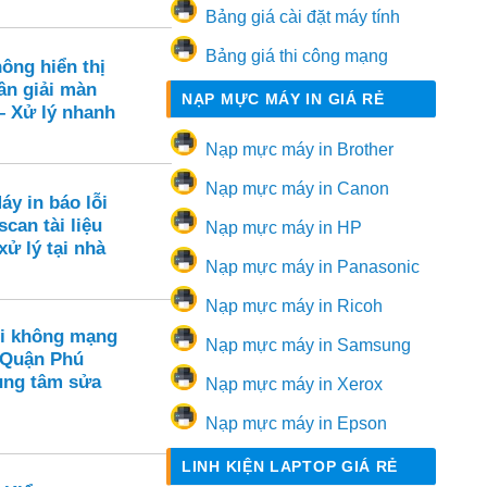
Bảng giá cài đặt máy tính
Bảng giá thi công mạng
ông hiển thị
ân giải màn
NẠP MỰC MÁY IN GIÁ RẺ
– Xử lý nhanh
Nạp mực máy in Brother
Nạp mực máy in Canon
áy in báo lỗi
scan tài liệu
Nạp mực máy in HP
xử lý tại nhà
Nạp mực máy in Panasonic
Nạp mực máy in Ricoh
i không mạng
Nạp mực máy in Samsung
 Quận Phú
ung tâm sửa
Nạp mực máy in Xerox
Nạp mực máy in Epson
LINH KIỆN LAPTOP GIÁ RẺ