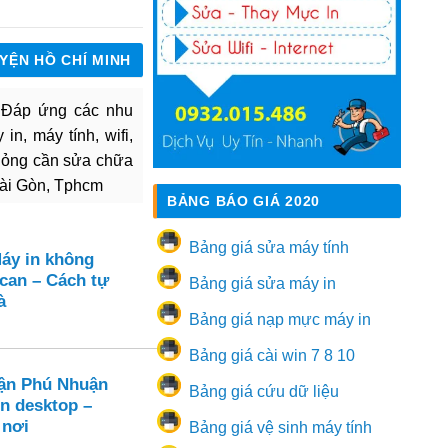
UYỆN HỒ CHÍ MINH
. Đáp ứng các nhu
in, máy tính, wifi,
hỏng cần sửa chữa
Sài Gòn, Tphcm
BẢNG BÁO GIÁ 2020
Bảng giá sửa máy tính
Máy in không
can – Cách tự
Bảng giá sửa máy in
à
Bảng giá nạp mực máy in
Bảng giá cài win 7 8 10
ận Phú Nhuận
Bảng giá cứu dữ liệu
ên desktop –
 nơi
Bảng giá vệ sinh máy tính