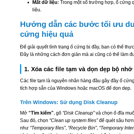
Mất dữ liệu:
Trong một số trường hợp, ổ cứng 
liệu.
Hướng dẫn các bước tối ưu d
cứng hiệu quả
Để giải quyết tình trạng ổ cứng bị đầy, bạn có thể th
Đây là những cách đơn giản mà ai cũng có thể làm đ
1. Xóa các file tạm và dọn dẹp bộ nhớ
Các file tạm là nguyên nhân hàng đầu gây đầy ổ cứng
tích hợp sẵn của Windows hoặc macOS để dọn dẹp.
Trên Windows: Sử dụng Disk Cleanup
Mở
“Tìm kiếm”
, gõ
“Disk Cleanup”
và chọn ổ đĩa muố
Sau đó, chọn
“Clean up system files”
để quét sâu hơn
như
“Temporary files”
,
“Recycle Bin”
,
“Temporary Inter