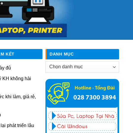
AM KẾT
DANH MỤC
Danh
ày đủ
mục
ý KH không hài
ớc khi làm, giá rẻ,
n
ại phát triển lâu