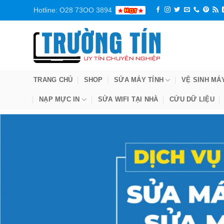
Bỏ
Hotline: O28 73OO 3894
qua
nội
dung
TRANG CHỦ
SHOP
SỬA MÁY TÍNH
VỆ SINH MÁ
NẠP MỰC IN
SỬA WIFI TẠI NHÀ
CỨU DỮ LIỆU