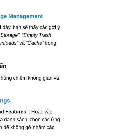
rage Management
ại đây, bạn sẽ thấy các gợi ý
 Storage”
,
“Empty Trash
wnloads”
và
“Cache”
trong
ến
chúng chiếm không gian và
ings
d Features”
. Hoặc vào
ua danh sách, chọn các ứng
ận để không gỡ nhầm các