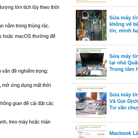
lượng lớn tích lũy theo thời
Sửa máy tí
không vẽ bệ
n nằm trong thùng rác.
tín, minh b
s hoặc macOS thường để
Sửa máy tí
tại nhà Quận
Trung tâm 
u vấn đề nghiêm trọng:
, mở ứng dụng mất thời
Sửa máy tí
Và Gọi Dịch
ông gian để cài đặt các
Tư vấn chu
ành, treo máy hoặc màn
Macbook Là