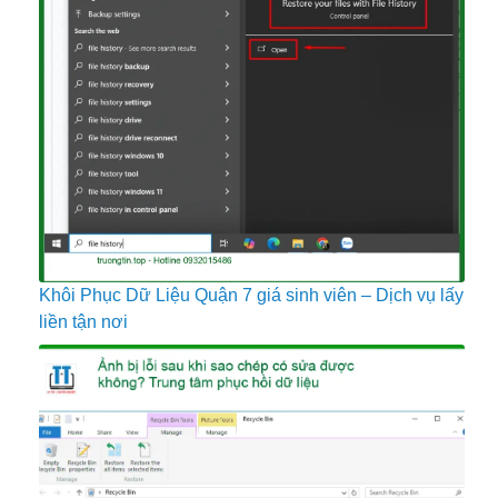
Khôi Phục Dữ Liệu Quận 7 giá sinh viên – Dịch vụ lấy
liền tận nơi