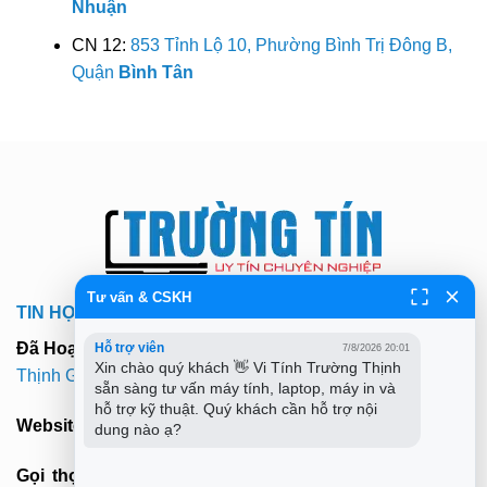
Nhuận
CN 12:
853 Tỉnh Lộ 10, Phường Bình Trị Đông B,
Quận
Bình Tân
Tư vấn & CSKH
TIN HỌC TRƯỜNG TÍN TPHCM
Đã Hoạt Động:
Hơn 9 Năm (MST: 0312179313 -
Trường
Hỗ trợ viên
7/8/2026 20:01
Xin chào quý khách 👋 Vi Tính Trường Thịnh 
Thịnh Group
)
sẵn sàng tư vấn máy tính, laptop, máy in và 
hỗ trợ kỹ thuật. Quý khách cần hỗ trợ nội 
Website:
truongtin.top
- truongtintphcm@gmail.com
dung nào ạ?
Gọi thợ tới sửa tại nhà cả 22 quận tphcm:
028 7300