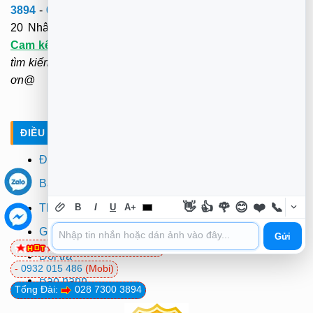
3894
-
0932 015 486
(Mobi)-
0981 81 32 72
(Viettel). Hơn
20 Nhân viên tới tận nơi sửa tại chỗ.
3O-4Op Có Mặt -
Cam kết
:
"KH hài lòng mới thu tiền". Không cần ra ngoài
tìm kiếm và chờ đợi. Rất hân hạnh được phục vụ. Xin cảm
ơn@
ĐIỀU KHOẢN - CHÍNH SÁCH
Điều khoản
Bảo mật
👋
👍
🌹
😊
❤️
📞
Thanh toán
B
I
U
A+
Giao hàng
Gửi
0981 81 32 72
(Viettel)
Đổi trả
-
0932 015 486
(Mobi)
Bảo hành
Tổng Đài:
028 7300 3894