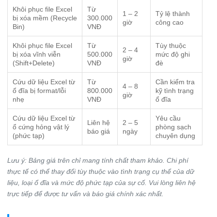
Khôi phục file Excel
Từ
1 – 2
Tỷ lệ thành
bị xóa mềm (Recycle
300.000
giờ
công cao
Bin)
VNĐ
Khôi phục file Excel
Từ
Tùy thuộc
2 – 4
bị xóa vĩnh viễn
500.000
mức độ ghi
giờ
(Shift+Delete)
VNĐ
đè
Cứu dữ liệu Excel từ
Từ
Cần kiểm tra
4 – 8
ổ đĩa bị format/lỗi
800.000
kỹ tình trạng
giờ
nhẹ
VNĐ
ổ đĩa
Cứu dữ liệu Excel từ
Yêu cầu
Liên hệ
2 – 5
ổ cứng hỏng vật lý
phòng sạch
báo giá
ngày
(phức tạp)
chuyên dụng
Lưu ý: Bảng giá trên chỉ mang tính chất tham khảo. Chi phí
thực tế có thể thay đổi tùy thuộc vào tình trạng cụ thể của dữ
liệu, loại ổ đĩa và mức độ phức tạp của sự cố. Vui lòng liên hệ
trực tiếp để được tư vấn và báo giá chính xác nhất.