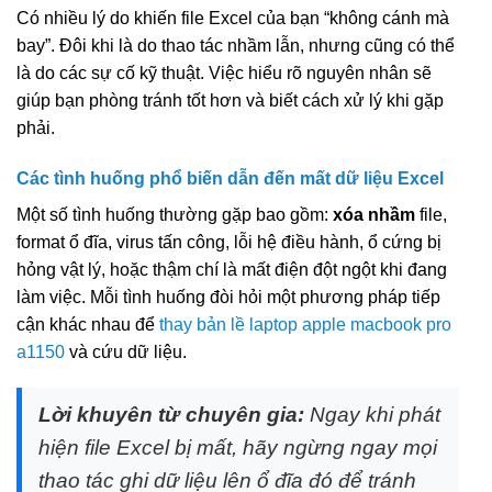
Có nhiều lý do khiến file Excel của bạn “không cánh mà
bay”. Đôi khi là do thao tác nhầm lẫn, nhưng cũng có thể
là do các sự cố kỹ thuật. Việc hiểu rõ nguyên nhân sẽ
giúp bạn phòng tránh tốt hơn và biết cách xử lý khi gặp
phải.
Các tình huống phổ biến dẫn đến mất dữ liệu Excel
Một số tình huống thường gặp bao gồm:
xóa nhầm
file,
format ổ đĩa, virus tấn công, lỗi hệ điều hành, ổ cứng bị
hỏng vật lý, hoặc thậm chí là mất điện đột ngột khi đang
làm việc. Mỗi tình huống đòi hỏi một phương pháp tiếp
cận khác nhau để
thay bản lề laptop apple macbook pro
a1150
và cứu dữ liệu.
Lời khuyên từ chuyên gia:
Ngay khi phát
hiện file Excel bị mất, hãy ngừng ngay mọi
thao tác ghi dữ liệu lên ổ đĩa đó để tránh