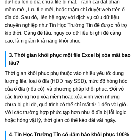
dữ liệu lên ổ đĩa chứa file bị mất. Tránh cài đặt phần
mềm mới, lưu file mới, hoặc thậm chí duyệt web trên ổ
đĩa đó. Sau đó, liên hệ ngay với dịch vụ cứu dữ liệu
chuyên nghiệp như Tin Học Trường Tín để được hỗ trợ
kịp thời. Càng để lâu, nguy cơ dữ liệu bị ghi đè càng
cao, làm giảm khả năng khôi phục.
3. Thời gian khôi phục một file Excel bị xóa mất bao
lâu?
Thời gian khôi phục phụ thuộc vào nhiều yếu tố: dung
lượng file, loại ổ đĩa (HDD hay SSD), mức độ hỏng hóc
của ổ đĩa (nếu có), và phương pháp khôi phục. Đối với
các trường hợp xóa mềm hoặc xóa vĩnh viễn nhưng
chưa bị ghi đè, quá trình có thể chỉ mất từ 1 đến vài giờ.
Với các trường hợp phức tạp hơn như ổ đĩa bị lỗi logic
hoặc hỏng vật lý, thời gian có thể kéo dài vài ngày.
4. Tin Học Trường Tín có đảm bảo khôi phục 100%