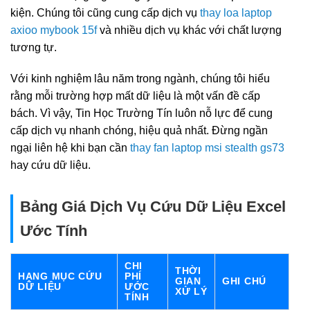
kiện. Chúng tôi cũng cung cấp dịch vụ
thay loa laptop
axioo mybook 15f
và nhiều dịch vụ khác với chất lượng
tương tự.
Với kinh nghiệm lâu năm trong ngành, chúng tôi hiểu
rằng mỗi trường hợp mất dữ liệu là một vấn đề cấp
bách. Vì vậy, Tin Học Trường Tín luôn nỗ lực để cung
cấp dịch vụ nhanh chóng, hiệu quả nhất. Đừng ngần
ngại liên hệ khi bạn cần
thay fan laptop msi stealth gs73
hay cứu dữ liệu.
Bảng Giá Dịch Vụ Cứu Dữ Liệu Excel
Ước Tính
CHI
THỜI
HẠNG MỤC CỨU
PHÍ
GIAN
GHI CHÚ
DỮ LIỆU
ƯỚC
XỬ LÝ
TÍNH