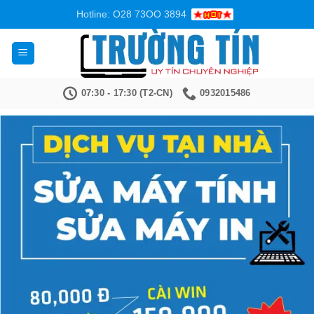
Bỏ
Hotline: O28 73OO 3894
qua
nội
dung
07:30 - 17:30 (T2-CN)
0932015486