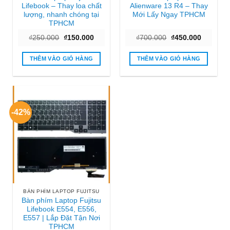
Lifebook – Thay loa chất
Alienware 13 R4 – Thay
lượng, nhanh chóng tại
Mới Lấy Ngay TPHCM
TPHCM
Giá
Giá
Giá
Giá
₫
250.000
₫
150.000
₫
700.000
₫
450.000
gốc
hiện
gốc
hiện
là:
tại
là:
tại
₫250.000.
là:
₫700.000.
là:
THÊM VÀO GIỎ HÀNG
THÊM VÀO GIỎ HÀNG
₫150.000.
₫450.000
-42%
BÀN PHÍM LAPTOP FUJITSU
Bàn phím Laptop Fujitsu
Lifebook E554, E556,
E557 | Lắp Đặt Tận Nơi
TPHCM