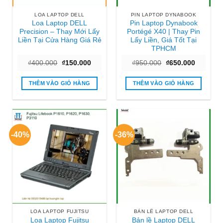
LOA LAPTOP DELL
PIN LAPTOP DYNABOOK
Loa Laptop DELL
Pin Laptop Dynabook
Precision – Thay Mới Lấy
Portégé X40 | Thay Pin
Liền Tại Cửa Hàng Giá Rẻ
Lấy Liền, Giá Tốt Tại
TPHCM
Giá
Giá
Giá
Giá
₫
400.000
₫
150.000
₫
950.000
₫
650.000
gốc
hiện
gốc
hiện
là:
tại
là:
tại
₫400.000.
là:
₫950.000.
là:
THÊM VÀO GIỎ HÀNG
THÊM VÀO GIỎ HÀNG
₫150.000.
₫650.000
-40%
-36%
LOA LAPTOP FUJITSU
BẢN LỀ LAPTOP DELL
Loa Laptop Fujitsu
Bản lề Laptop DELL