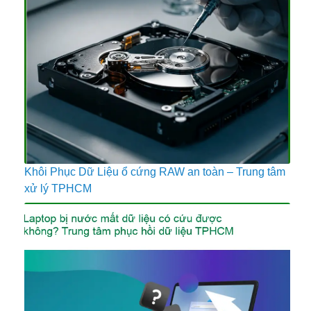
Khôi Phục Dữ Liệu ổ cứng RAW an toàn – Trung tâm
xử lý TPHCM