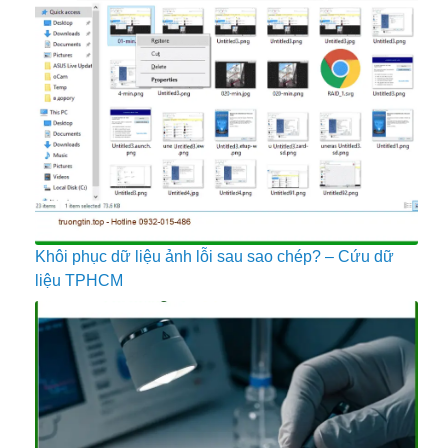
Khôi phục dữ liệu ảnh lỗi sau sao chép? – Cứu dữ
liệu TPHCM