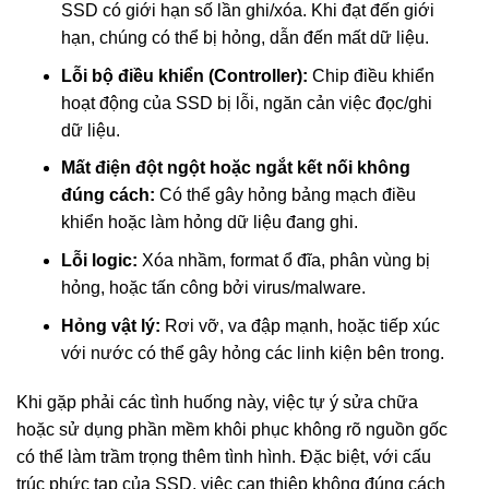
SSD có giới hạn số lần ghi/xóa. Khi đạt đến giới
hạn, chúng có thể bị hỏng, dẫn đến mất dữ liệu.
Lỗi bộ điều khiển (Controller):
Chip điều khiển
hoạt động của SSD bị lỗi, ngăn cản việc đọc/ghi
dữ liệu.
Mất điện đột ngột hoặc ngắt kết nối không
đúng cách:
Có thể gây hỏng bảng mạch điều
khiển hoặc làm hỏng dữ liệu đang ghi.
Lỗi logic:
Xóa nhầm, format ổ đĩa, phân vùng bị
hỏng, hoặc tấn công bởi virus/malware.
Hỏng vật lý:
Rơi vỡ, va đập mạnh, hoặc tiếp xúc
với nước có thể gây hỏng các linh kiện bên trong.
Khi gặp phải các tình huống này, việc tự ý sửa chữa
hoặc sử dụng phần mềm khôi phục không rõ nguồn gốc
có thể làm trầm trọng thêm tình hình. Đặc biệt, với cấu
trúc phức tạp của SSD, việc can thiệp không đúng cách