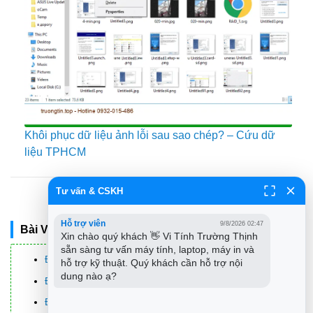
Khôi phục dữ liệu ảnh lỗi sau sao chép? – Cứu dữ
liệu TPHCM
Tư vấn & CSKH
Xếp Hạng post
Hỗ trợ viên
9/8/2026 02:47
Bài Viết Khác
Xin chào quý khách 👋 Vi Tính Trường Thịnh 
sẵn sàng tư vấn máy tính, laptop, máy in và 
Địa Chỉ Sửa Laptop Quận 3 – Sửa Nhanh Giá Rẻ
hỗ trợ kỹ thuật. Quý khách cần hỗ trợ nội 
dung nào ạ?
Địa Chỉ Vệ Sinh Máy Tính Quận 3 – Dịch Vụ Giá Rẻ
Địa Chỉ Cài Win Quận 3 – Cài Đặt PC Laptop Tại Nhà