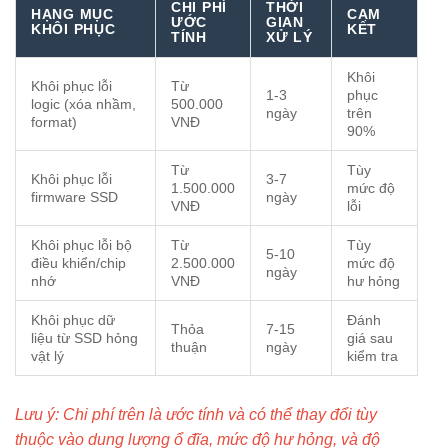
CHI PHÍ
THỜI
HẠNG MỤC
CAM
ƯỚC
GIAN
KHÔI PHỤC
KẾT
TÍNH
XỬ LÝ
Khôi
Khôi phục lỗi
Từ
1-3
phục
logic (xóa nhầm,
500.000
ngày
trên
format)
VNĐ
90%
Từ
Tùy
Khôi phục lỗi
3-7
1.500.000
mức độ
firmware SSD
ngày
VNĐ
lỗi
Khôi phục lỗi bộ
Từ
Tùy
5-10
điều khiển/chip
2.500.000
mức độ
ngày
nhớ
VNĐ
hư hỏng
Khôi phục dữ
Đánh
Thỏa
7-15
liệu từ SSD hỏng
giá sau
thuận
ngày
vật lý
kiểm tra
Lưu ý: Chi phí trên là ước tính và có thể thay đổi tùy
thuộc vào dung lượng ổ đĩa, mức độ hư hỏng, và độ