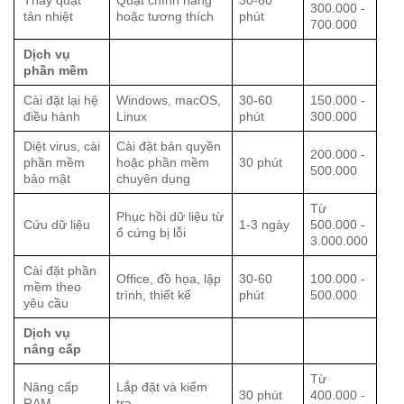
300.000 -
tản nhiệt
hoặc tương thích
phút
700.000
Dịch vụ
phần mềm
Cài đặt lại hệ
Windows, macOS,
30-60
150.000 -
điều hành
Linux
phút
300.000
Diệt virus, cài
Cài đặt bản quyền
200.000 -
phần mềm
hoặc phần mềm
30 phút
500.000
bảo mật
chuyên dụng
Từ
Phục hồi dữ liệu từ
Cứu dữ liệu
1-3 ngày
500.000 -
ổ cứng bị lỗi
3.000.000
Cài đặt phần
Office, đồ họa, lập
30-60
100.000 -
mềm theo
trình, thiết kế
phút
500.000
yêu cầu
Dịch vụ
nâng cấp
Từ
Nâng cấp
Lắp đặt và kiểm
30 phút
400.000 -
RAM
tra