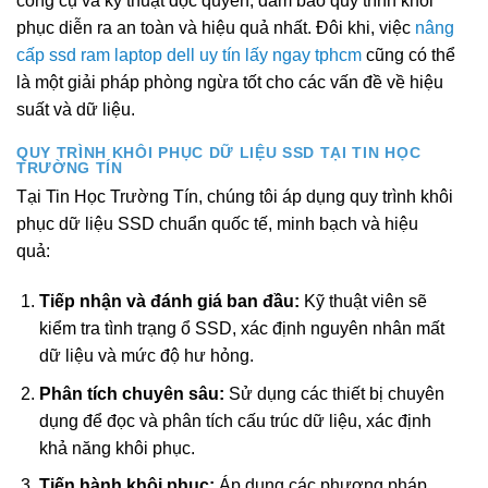
công cụ và kỹ thuật độc quyền, đảm bảo quy trình khôi
phục diễn ra an toàn và hiệu quả nhất. Đôi khi, việc
nâng
cấp ssd ram laptop dell uy tín lấy ngay tphcm
cũng có thể
là một giải pháp phòng ngừa tốt cho các vấn đề về hiệu
suất và dữ liệu.
QUY TRÌNH KHÔI PHỤC DỮ LIỆU SSD TẠI TIN HỌC
TRƯỜNG TÍN
Tại Tin Học Trường Tín, chúng tôi áp dụng quy trình khôi
phục dữ liệu SSD chuẩn quốc tế, minh bạch và hiệu
quả:
Tiếp nhận và đánh giá ban đầu:
Kỹ thuật viên sẽ
kiểm tra tình trạng ổ SSD, xác định nguyên nhân mất
dữ liệu và mức độ hư hỏng.
Phân tích chuyên sâu:
Sử dụng các thiết bị chuyên
dụng để đọc và phân tích cấu trúc dữ liệu, xác định
khả năng khôi phục.
Tiến hành khôi phục:
Áp dụng các phương pháp