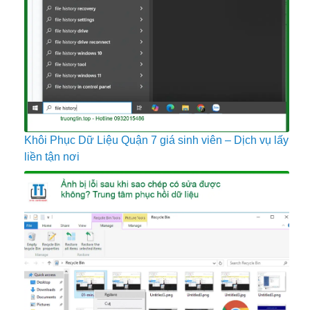
Khôi Phục Dữ Liệu Quận 7 giá sinh viên – Dịch vụ lấy
liền tận nơi