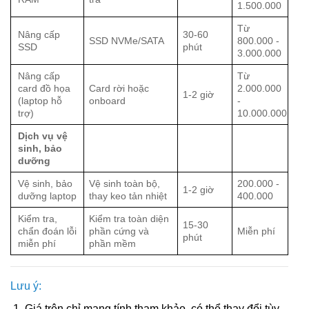
1.500.000
Từ
Nâng cấp
30-60
SSD NVMe/SATA
800.000 -
SSD
phút
3.000.000
Nâng cấp
Từ
card đồ họa
Card rời hoặc
2.000.000
1-2 giờ
(laptop hỗ
onboard
-
trợ)
10.000.000
Dịch vụ vệ
sinh, bảo
dưỡng
Vệ sinh, bảo
Vệ sinh toàn bộ,
200.000 -
1-2 giờ
dưỡng laptop
thay keo tản nhiệt
400.000
Kiểm tra,
Kiểm tra toàn diện
15-30
chẩn đoán lỗi
phần cứng và
Miễn phí
phút
miễn phí
phần mềm
Lưu ý:
Giá trên chỉ mang tính tham khảo, có thể thay đổi tùy