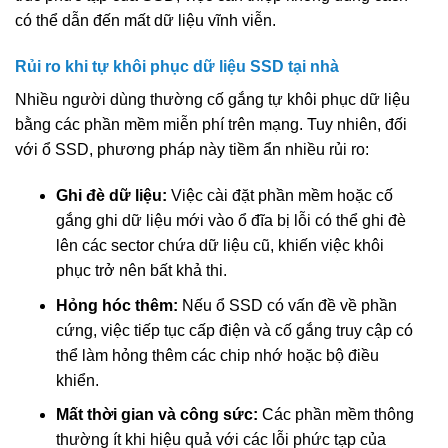
có thể dẫn đến mất dữ liệu vĩnh viễn.
Rủi ro khi tự khôi phục dữ liệu SSD tại nhà
Nhiều người dùng thường cố gắng tự khôi phục dữ liệu
bằng các phần mềm miễn phí trên mạng. Tuy nhiên, đối
với ổ SSD, phương pháp này tiềm ẩn nhiều rủi ro:
Ghi đè dữ liệu:
Việc cài đặt phần mềm hoặc cố
gắng ghi dữ liệu mới vào ổ đĩa bị lỗi có thể ghi đè
lên các sector chứa dữ liệu cũ, khiến việc khôi
phục trở nên bất khả thi.
Hỏng hóc thêm:
Nếu ổ SSD có vấn đề về phần
cứng, việc tiếp tục cấp điện và cố gắng truy cập có
thể làm hỏng thêm các chip nhớ hoặc bộ điều
khiển.
Mất thời gian và công sức:
Các phần mềm thông
thường ít khi hiệu quả với các lỗi phức tạp của