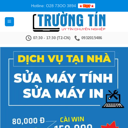
Bỏ
Hotline: O28 73OO 3894
qua
nội
dung
07:30 - 17:30 (T2-CN)
0932015486