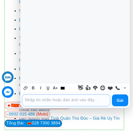
Q3
Sửa Wifi Tại Nhà Quận 4
Dịch Vụ Cài Lại Windows 7,8,10 Tận Nhà Quận 4
Dịch Vụ Cài Lại Windows 7,8,10 Tận Nhà Quận 3
Tuyển Thợ Sửa Máy Tính – Thợ Sửa Máy In Tại
Quận 4 Lương Trên 10tr
Tuyển Thợ Sửa Máy Tính – Thợ Sửa Máy In Tại
Quận 3
Dịch Vụ Sửa Máy Tính Đường Trần Văn Đang Quận 3
Khôi Phục Dữ Liệu thẻ nhớ mất file PDF – Trung tâm
cứu dữ liệu TPHCM lấy liền
👋
👍
🌹
😊
❤️
📞
B
I
U
A+
Địa chỉ Thay Bàn Phím Laptop Acer Aspire V5-132
Gửi
Cách tự động tắt chuột cảm ứng khi kết nối chuột
0981 81 32 72
(Viettel)
ngoài vào laptop
-
0932 015 486
(Mobi)
Bán Nguồn Máy Tính Quận Thủ Đức – Giá Rẻ Uy Tín
Tổng Đài:
028 7300 3894