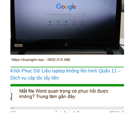
Khôi Phục Dữ Liệu laptop không lên hình Quận 11 –
Dịch vụ cấp tốc lấy liền