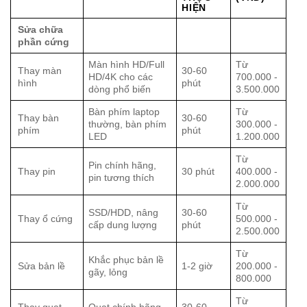
HIỆN
Sửa chữa
phần cứng
Màn hình HD/Full
Từ
Thay màn
30-60
HD/4K cho các
700.000 -
hình
phút
dòng phổ biến
3.500.000
Bàn phím laptop
Từ
Thay bàn
30-60
thường, bàn phím
300.000 -
phím
phút
LED
1.200.000
Từ
Pin chính hãng,
Thay pin
30 phút
400.000 -
pin tương thích
2.000.000
Từ
SSD/HDD, nâng
30-60
Thay ổ cứng
500.000 -
cấp dung lượng
phút
2.500.000
Từ
Khắc phục bản lề
Sửa bản lề
1-2 giờ
200.000 -
gãy, lỏng
800.000
Từ
Thay quạt
Quạt chính hãng
30-60