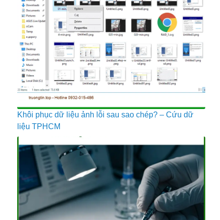
Khôi phục dữ liệu ảnh lỗi sau sao chép? – Cứu dữ
liệu TPHCM