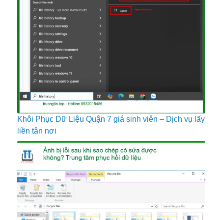
Khôi Phục Dữ Liệu Quận 7 giá sinh viên – Dịch vụ lấy
liền tận nơi