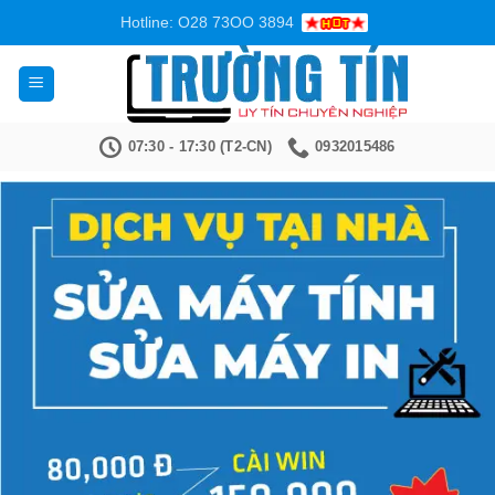
Bỏ
Hotline: O28 73OO 3894
qua
nội
dung
07:30 - 17:30 (T2-CN)
0932015486