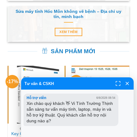
Sửa máy tính Hóc Môn không vẽ bệnh – Địa chỉ uy
tín, minh bạch
XEM THÊM
SẢN PHẨM MỚI
-17%
-33%
Tư vấn & CSKH
Hỗ trợ viên
6/8/2026 08:54
Xin chào quý khách 👋 Vi Tính Trường Thịnh 
sẵn sàng tư vấn máy tính, laptop, máy in và 
hỗ trợ kỹ thuật. Quý khách cần hỗ trợ nội 
dung nào ạ?
OFFICE BẢN QUYỀN
MÀN HÌNH LAPTOP DELL
Key Office LTSC Standard
Màn hình Laptop DELL