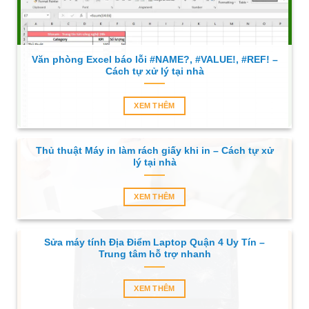
Văn phòng Excel báo lỗi #NAME?, #VALUE!, #REF! –
Cách tự xử lý tại nhà
XEM THÊM
Thủ thuật Máy in làm rách giấy khi in – Cách tự xử
lý tại nhà
XEM THÊM
Sửa máy tính Địa Điểm Laptop Quận 4 Uy Tín –
Trung tâm hỗ trợ nhanh
XEM THÊM