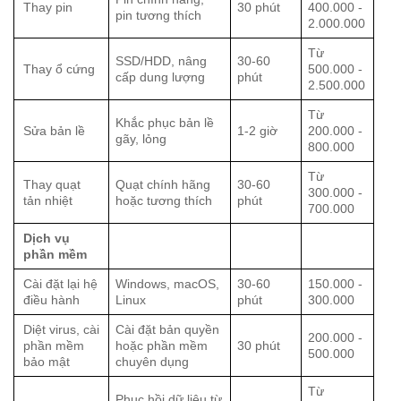
Thay pin
30 phút
400.000 -
pin tương thích
2.000.000
Từ
SSD/HDD, nâng
30-60
Thay ổ cứng
500.000 -
cấp dung lượng
phút
2.500.000
Từ
Khắc phục bản lề
Sửa bản lề
1-2 giờ
200.000 -
gãy, lỏng
800.000
Từ
Thay quạt
Quạt chính hãng
30-60
300.000 -
tản nhiệt
hoặc tương thích
phút
700.000
Dịch vụ
phần mềm
Cài đặt lại hệ
Windows, macOS,
30-60
150.000 -
điều hành
Linux
phút
300.000
Diệt virus, cài
Cài đặt bản quyền
200.000 -
phần mềm
hoặc phần mềm
30 phút
500.000
bảo mật
chuyên dụng
Từ
Phục hồi dữ liệu từ