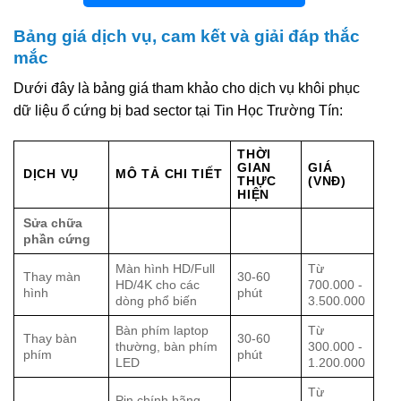
Bảng giá dịch vụ, cam kết và giải đáp thắc
mắc
Dưới đây là bảng giá tham khảo cho dịch vụ khôi phục
dữ liệu ổ cứng bị bad sector tại Tin Học Trường Tín:
THỜI
GIAN
GIÁ
DỊCH VỤ
MÔ TẢ CHI TIẾT
THỰC
(VNĐ)
HIỆN
Sửa chữa
phần cứng
Màn hình HD/Full
Từ
Thay màn
30-60
HD/4K cho các
700.000 -
hình
phút
dòng phổ biến
3.500.000
Bàn phím laptop
Từ
Thay bàn
30-60
thường, bàn phím
300.000 -
phím
phút
LED
1.200.000
Từ
Pin chính hãng,