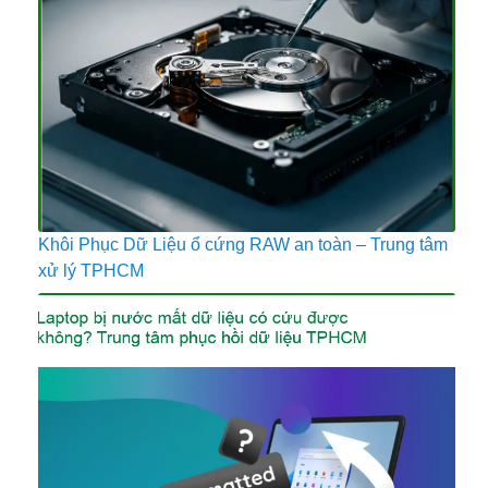
Khôi Phục Dữ Liệu ổ cứng RAW an toàn – Trung tâm
xử lý TPHCM