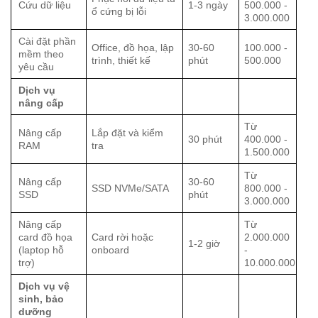
Cứu dữ liệu
1-3 ngày
500.000 -
ổ cứng bị lỗi
3.000.000
Cài đặt phần
Office, đồ họa, lập
30-60
100.000 -
mềm theo
trình, thiết kế
phút
500.000
yêu cầu
Dịch vụ
nâng cấp
Từ
Nâng cấp
Lắp đặt và kiểm
30 phút
400.000 -
RAM
tra
1.500.000
Từ
Nâng cấp
30-60
SSD NVMe/SATA
800.000 -
SSD
phút
3.000.000
Nâng cấp
Từ
card đồ họa
Card rời hoặc
2.000.000
1-2 giờ
(laptop hỗ
onboard
-
trợ)
10.000.000
Dịch vụ vệ
sinh, bảo
dưỡng