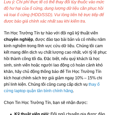
Lưu ý: Chi phí thực tế có thể thay đổi tùy thuộc vào mức
độ hư hại của ổ cứng, dung lượng dữ liệu cần phục hồi
và loại ổ cứng (HDD/SSD). Vui lòng liên hệ trực tiếp để
được báo giá chính xác nhất sau khi kiểm tra.
Tin Học Trường Tín tự hào với đội ngũ kỹ thuật viên
chuyên nghiệp
, được đào tạo bài bản và có nhiều năm
kinh nghiệm trong lĩnh vực cứu dữ liệu. Chúng tôi cam
kết mang đến dịch vụ chất lượng cao nhất, với tỷ lệ phục
hồi thành công tối đa. Đặc biệt, nếu quý khách là học
sinh, sinh viên hoặc người lao động có hoàn cảnh khó
khăn, hãy chủ động thông báo để Tin Học Trường Tín
kích hoạt chính sách trợ giá giảm ngay 10% – 15% chi
phí linh kiện. Chúng tôi cũng cung cấp dịch vụ
thay ổ
cứng laptop quận tân bình chính hãng
.
Chọn Tin Học Trường Tín, bạn sẽ nhận được:
Kỹ thuật viên giỏi:
Đội ngũ chuyên gia được đào