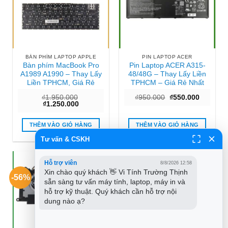
BÀN PHÍM LAPTOP APPLE
PIN LAPTOP ACER
Bàn phím MacBook Pro
Pin Laptop ACER A315-
A1989 A1990 – Thay Lấy
48/48G – Thay Lấy Liền
Liền TPHCM, Giá Rẻ
TPHCM – Giá Rẻ Nhất
Giá
Giá
₫
1.950.000
₫
950.000
₫
550.000
Giá
Giá
gốc
hiện
₫
1.250.000
gốc
hiện
là:
tại
là:
tại
₫950.000.
là:
₫1.950.000.
là:
₫550.000
THÊM VÀO GIỎ HÀNG
THÊM VÀO GIỎ HÀNG
₫1.250.000.
Tư vấn & CSKH
Hỗ trợ viên
8/8/2026 12:58
Xin chào quý khách 👋 Vi Tính Trường Thịnh 
-56%
sẵn sàng tư vấn máy tính, laptop, máy in và 
hỗ trợ kỹ thuật. Quý khách cần hỗ trợ nội 
dung nào ạ?