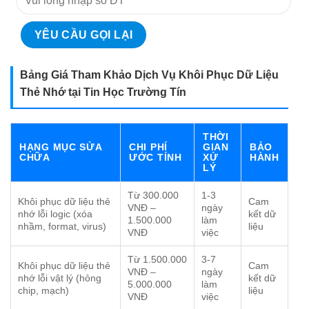
Bảng Giá Tham Khảo Dịch Vụ Khôi Phục Dữ Liệu
Thẻ Nhớ tại Tin Học Trường Tín
THỜI
HẠNG MỤC SỬA
CHI PHÍ
GIAN
BẢO
CHỮA
ƯỚC TÍNH
XỬ
HÀNH
LÝ
Từ 300.000
1-3
Khôi phục dữ liệu thẻ
Cam
VNĐ –
ngày
nhớ lỗi logic (xóa
kết dữ
1.500.000
làm
nhầm, format, virus)
liệu
VNĐ
việc
Từ 1.500.000
3-7
Khôi phục dữ liệu thẻ
Cam
VNĐ –
ngày
nhớ lỗi vật lý (hỏng
kết dữ
5.000.000
làm
chip, mạch)
liệu
VNĐ
việc