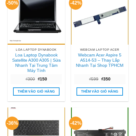
-50%
-42%
LOA LAPTOP DYNABOOK
WEBCAM LAPTOP ACER
Loa Laptop Dynabook
Webcam Acer Aspire 5
Satellite A300 A305 | Sửa
A514-53 – Thay Lắp
Nhanh Tại Trung Tâm
Nhanh Tại Shop TPHCM
Máy Tính
Giá
Giá
Giá
Giá
₫
300
₫
150
₫
599
₫
350
gốc
hiện
gốc
hiện
là:
tại
là:
tại
₫300.
là:
₫599.
là:
THÊM VÀO GIỎ HÀNG
THÊM VÀO GIỎ HÀNG
₫150.
₫350.
-36%
-42%