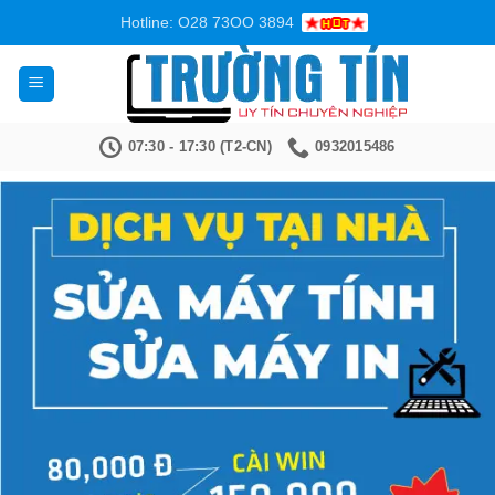
Bỏ
Hotline: O28 73OO 3894
qua
nội
dung
07:30 - 17:30 (T2-CN)
0932015486