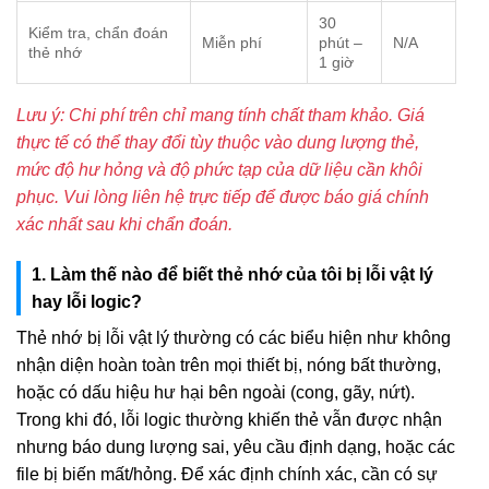
30
Kiểm tra, chẩn đoán
Miễn phí
phút –
N/A
thẻ nhớ
1 giờ
Lưu ý: Chi phí trên chỉ mang tính chất tham khảo. Giá
thực tế có thể thay đổi tùy thuộc vào dung lượng thẻ,
mức độ hư hỏng và độ phức tạp của dữ liệu cần khôi
phục. Vui lòng liên hệ trực tiếp để được báo giá chính
xác nhất sau khi chẩn đoán.
1. Làm thế nào để biết thẻ nhớ của tôi bị lỗi vật lý
hay lỗi logic?
Thẻ nhớ bị lỗi vật lý thường có các biểu hiện như không
nhận diện hoàn toàn trên mọi thiết bị, nóng bất thường,
hoặc có dấu hiệu hư hại bên ngoài (cong, gãy, nứt).
Trong khi đó, lỗi logic thường khiến thẻ vẫn được nhận
nhưng báo dung lượng sai, yêu cầu định dạng, hoặc các
file bị biến mất/hỏng. Để xác định chính xác, cần có sự