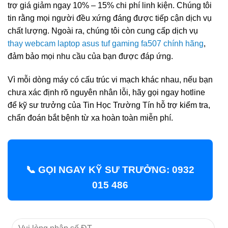
trợ giá giảm ngay 10% – 15% chi phí linh kiện. Chúng tôi
tin rằng mọi người đều xứng đáng được tiếp cận dịch vụ
chất lượng. Ngoài ra, chúng tôi còn cung cấp dịch vụ
thay webcam laptop asus tuf gaming fa507 chính hãng
,
đảm bảo mọi nhu cầu của bạn được đáp ứng.
Vì mỗi dòng máy có cấu trúc vi mạch khác nhau, nếu bạn
chưa xác định rõ nguyên nhân lỗi, hãy gọi ngay hotline
để kỹ sư trưởng của Tin Học Trường Tín hỗ trợ kiểm tra,
chẩn đoán bắt bệnh từ xa hoàn toàn miễn phí.
📞 GỌI NGAY KỸ SƯ TRƯỞNG: 0932
015 486