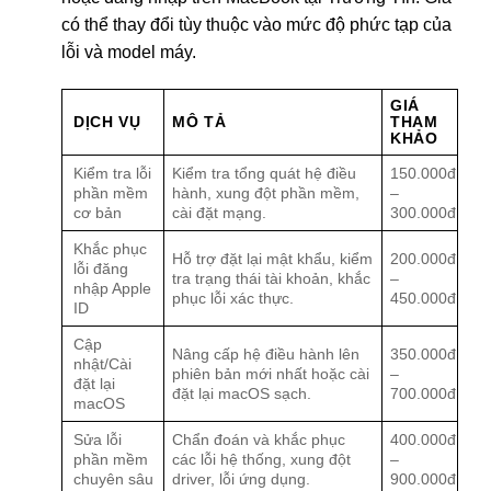
có thể thay đổi tùy thuộc vào mức độ phức tạp của
lỗi và model máy.
GIÁ
DỊCH VỤ
MÔ TẢ
THAM
KHẢO
Kiểm tra lỗi
Kiểm tra tổng quát hệ điều
150.000đ
phần mềm
hành, xung đột phần mềm,
–
cơ bản
cài đặt mạng.
300.000đ
Khắc phục
Hỗ trợ đặt lại mật khẩu, kiểm
200.000đ
lỗi đăng
tra trạng thái tài khoản, khắc
–
nhập Apple
phục lỗi xác thực.
450.000đ
ID
Cập
Nâng cấp hệ điều hành lên
350.000đ
nhật/Cài
phiên bản mới nhất hoặc cài
–
đặt lại
đặt lại macOS sạch.
700.000đ
macOS
Sửa lỗi
Chẩn đoán và khắc phục
400.000đ
phần mềm
các lỗi hệ thống, xung đột
–
chuyên sâu
driver, lỗi ứng dụng.
900.000đ