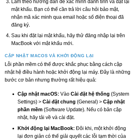
Làm theo hướng dẫn để xác minh danh tính và đặt lại
mật khẩu. Bạn có thể cần trả lời câu hỏi bảo mật,
nhận mã xác minh qua email hoặc số điện thoại đã
đăng ký.
Sau khi đặt lại mật khẩu, hãy thử đăng nhập lại trên
MacBook với mật khẩu mới.
CẬP NHẬT MACOS VÀ KHỞI ĐỘNG LẠI
Lỗi phần mềm có thể được khắc phục bằng cách cập
nhật hệ điều hành hoặc khởi động lại máy. Đây là những
bước cơ bản nhưng thường rất hiệu quả:
Cập nhật macOS:
Vào
Cài đặt hệ thống
(System
Settings) >
Cài đặt chung
(General) >
Cập nhật
phần mềm
(Software Update). Nếu có bản cập
nhật, hãy tải về và cài đặt.
Khởi động lại MacBook:
Đôi khi, một khởi động
lại đơn giản có thể giải quyết các lỗi tạm thời của