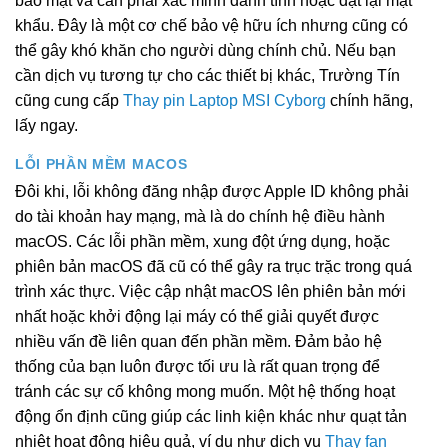
bảo mật và cần phải xác minh danh tính hoặc đặt lại mật
khẩu. Đây là một cơ chế bảo vệ hữu ích nhưng cũng có
thể gây khó khăn cho người dùng chính chủ. Nếu bạn
cần dịch vụ tương tự cho các thiết bị khác, Trường Tín
cũng cung cấp
Thay pin Laptop MSI Cyborg
chính hãng,
lấy ngay.
LỖI PHẦN MỀM MACOS
Đôi khi, lỗi không đăng nhập được Apple ID không phải
do tài khoản hay mạng, mà là do chính hệ điều hành
macOS. Các lỗi phần mềm, xung đột ứng dụng, hoặc
phiên bản macOS đã cũ có thể gây ra trục trặc trong quá
trình xác thực. Việc cập nhật macOS lên phiên bản mới
nhất hoặc khởi động lại máy có thể giải quyết được
nhiều vấn đề liên quan đến phần mềm. Đảm bảo hệ
thống của bạn luôn được tối ưu là rất quan trọng để
tránh các sự cố không mong muốn. Một hệ thống hoạt
động ổn định cũng giúp các linh kiện khác như quạt tản
nhiệt hoạt động hiệu quả, ví dụ như dịch vụ
Thay fan