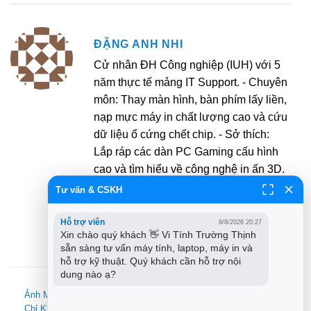
ĐẶNG ANH NHI
Cử nhân ĐH Công nghiệp (IUH) với 5
năm thực tế mảng IT Support. - Chuyên
môn: Thay màn hình, bàn phím lấy liền,
nạp mực máy in chất lượng cao và cứu
dữ liệu ổ cứng chết chip. - Sở thích:
Lắp ráp các dàn PC Gaming cấu hình
cao và tìm hiểu về công nghệ in ấn 3D.
- Khẩu hiệu: "Sửa đúng giá - Thay đúng
Tư vấn & CSKH
đồ". - Mục tiêu: Đưa dịch vụ kỹ thuật tận
nơi lên chuẩn 5 sao.
Hỗ trợ viên
8/8/2026 20:27
Xin chào quý khách 👋 Vi Tính Trường Thịnh 
sẵn sàng tư vấn máy tính, laptop, máy in và 
hỗ trợ kỹ thuật. Quý khách cần hỗ trợ nội 
dung nào ạ?
Laptop Công Ty Thường
Ảnh Mất Sau Format: Địa
Xuyên Gặp Sự Cố? – Giải
Chỉ Khôi Phục Dữ Liệu Uy