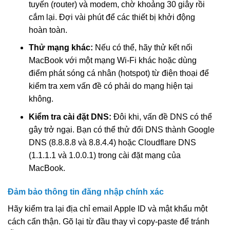
tuyến (router) và modem, chờ khoảng 30 giây rồi
cắm lại. Đợi vài phút để các thiết bị khởi động
hoàn toàn.
Thử mạng khác:
Nếu có thể, hãy thử kết nối
MacBook với một mạng Wi-Fi khác hoặc dùng
điểm phát sóng cá nhân (hotspot) từ điện thoại để
kiểm tra xem vấn đề có phải do mạng hiện tại
không.
Kiểm tra cài đặt DNS:
Đôi khi, vấn đề DNS có thể
gây trở ngại. Bạn có thể thử đổi DNS thành Google
DNS (8.8.8.8 và 8.8.4.4) hoặc Cloudflare DNS
(1.1.1.1 và 1.0.0.1) trong cài đặt mạng của
MacBook.
Đảm bảo thông tin đăng nhập chính xác
Hãy kiểm tra lại địa chỉ email Apple ID và mật khẩu một
cách cẩn thận. Gõ lại từ đầu thay vì copy-paste để tránh