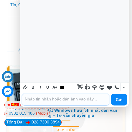
Pháp Sửa Laptop Và Bảo
Tín, Giá Tốt Cho Designer
Trì Định Kỳ Hiệu Quả
TIN TỨC THỦ THUẬT MỚI NHẤT
👋
👍
🌹
😊
❤️
📞
B
I
U
A+
Gửi
0981 81 32 72
(Viettel)
PC Những phím tắt Windows hữu ích nhất dân văn
-
0932 015 486
(Mobi)
phòng – Tư vấn chuyên gia
Tổng Đài:
028 7300 3894
XEM THÊM