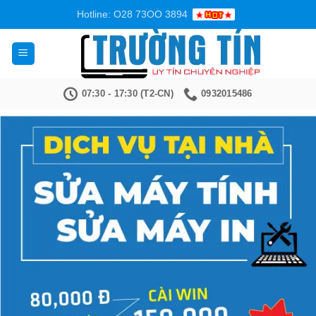
Bỏ
Hotline: O28 73OO 3894
qua
nội
dung
07:30 - 17:30 (T2-CN)
0932015486