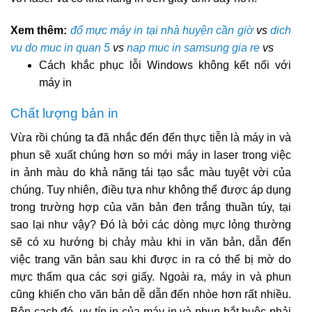
Xem thêm:
đổ mực máy in tại nhà huyện cần giờ
vs
dich
vu do muc in quan 5
vs
nap muc in samsung gia re
vs
Cách khắc phục lỗi Windows không kết nối với
máy in
Chất lượng bản in
Vừa rồi chúng ta đã nhắc đến đến thực tiễn là máy in và
phun sẽ xuất chúng hơn so mới máy in laser trong việc
in ảnh màu do khả năng tái tạo sắc màu tuyệt vời của
chúng. Tuy nhiên, điều tựa như không thể được áp dụng
trong trường hợp của văn bản đen trắng thuần túy, tại
sao lại như vậy? Đó là bởi các dòng mực lỏng thường
sẽ có xu hướng bị chảy màu khi in văn bản, dẫn đến
việc trang văn bản sau khi được in ra có thể bị mờ do
mực thấm qua các sợi giấy. Ngoài ra, máy in và phun
cũng khiến cho văn bản dễ dẫn đến nhòe hơn rất nhiều.
Bên cạch đó, uy tín in của máy in và phun bắt buộc phải