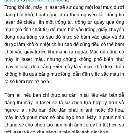
Trong khi đó, máy in laser sẽ sử dụng một loại mực dưới
dạng bột khô, hoạt động dựa theo nguyên tắc dùng tia
laser để chiếu lên một trống từ, trống từ quay qua ống
mực (có tính chất từ) để mực hút vào trống, giấy chuyển
động qua trống và sau đó mực sẽ bám vào giấy và đã
được làm khô ở nhiệt chiều cao để cũng đều có thể bám
chặt vào giấy trước khi mang ra ngoài. Mặc dù cũng có
máy in laser màu, nhưng chúng không phổ biến như
máy in laser đen trắng. Điều này là vì mực khô được trộn
không hiệu quả bằng mực lỏng, dẫn đến việc sắc màu in
ra sẽ kém rực rỡ hơn.
Tóm lại, nếu bạn chỉ thực sự cần in tài liệu văn bản dễ
dàng thì máy in laser sẽ là sự chọn lựa hợp lý hơn và
ngược lại, nếu bạn đều đặn phải in ảnh hoặc đồ họa,
máy in và phun mực sẽ phù hợp hơn. Máy in phun nhìn
chung sẽ cho phép tạo nên hình ảnh có uy tín tốt hơn so
với laser và có khả năng in trên giấy ảnh dày hơn.