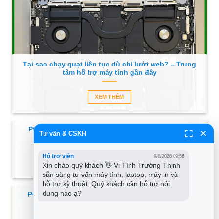
Tại sao chạy quạt liên tục dù chỉ lướt web? – Trung
tâm hỗ trợ máy tính gần đây
XEM THÊM
PC Làm thế nào để đổi tên máy tính Windows? –
Tư vấn & CSKH
Hướng dẫn chi tiết tại nhà
Hỗ trợ viên
9/8/2026 09:56
XEM THÊM
Xin chào quý khách 👋 Vi Tính Trường Thịnh 
sẵn sàng tư vấn máy tính, laptop, máy in và 
hỗ trợ kỹ thuật. Quý khách cần hỗ trợ nội 
dung nào ạ?
PC Làm thế nào để khởi động Windows vào Safe
Mode? – Hỗ trợ kỹ thuật TPHCM