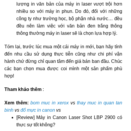
lượng in văn bản của máy in laser vượt trội hơn
nhiều so với máy in phun. Do đó, đối với những
công ty như trường học, bộ phận nhà nước… đều
đều nên làm việc với văn bản đen trắng thông
thông thường máy in laser sẽ là chọn lựa hợp lý.
Tóm lại, trước lúc mua một cái máy in mới, bạn hãy tính
đến nhu cầu sử dụng thực tiễn cũng như chi phí vận
hành chứ đừng chỉ quan tâm đến giá bán ban đầu. Chúc
các bạn chọn mua được coi mình một sản phẩm phù
hợp!
Tham khảo thêm
:
Xem thêm:
bom muc in xerox
vs
thay muc in quan tan
binh
vs
đổ mực in canon
vs
[Review] Máy in Canon Laser Shot LBP 2900 có
thực sự tốt không?