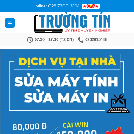
Bỏ
Hotline: O28 73OO 3894
qua
nội
dung
07:30 - 17:30 (T2-CN)
0932015486