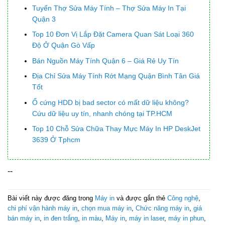
Tuyển Thợ Sửa Máy Tính – Thợ Sửa Máy In Tại
Quận 3
Top 10 Đơn Vị Lắp Đặt Camera Quan Sát Loại 360
Độ Ở Quận Gò Vấp
Bán Nguồn Máy Tính Quận 6 – Giá Rẻ Uy Tín
Địa Chỉ Sửa Máy Tính Rớt Mạng Quận Bình Tân Giá
Tốt
Ổ cứng HDD bị bad sector có mất dữ liệu không?
Cứu dữ liệu uy tín, nhanh chóng tại TP.HCM
Top 10 Chỗ Sửa Chữa Thay Mực Máy In HP DeskJet
3639 Ở Tphcm
--
Bài viết này được đăng trong
Máy in
và được gắn thẻ
Công nghệ
,
chi phí vận hành máy in
,
chọn mua máy in
,
Chức năng máy in
,
giá
bán máy in
,
in đen trắng
,
in màu
,
Máy in
,
máy in laser
,
máy in phun
,