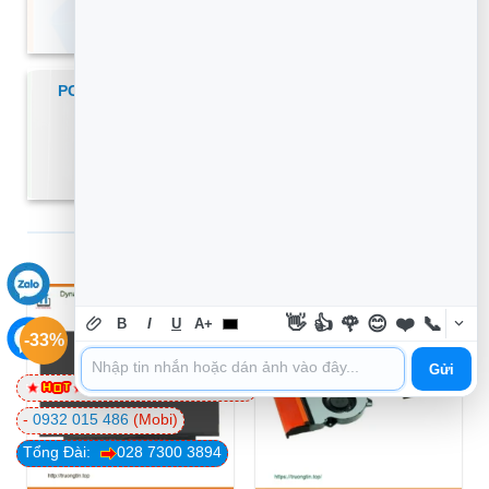
XEM THÊM
PC Có nên lắp thêm quạt tản nhiệt cho thùng máy
không? – Tư vấn kỹ thuật
XEM THÊM
SẢN PHẨM MỚI
👋
👍
🌹
😊
❤️
📞
B
I
U
A+
-33%
-44%
Gửi
0981 81 32 72
(Viettel)
-
0932 015 486
(Mobi)
Tổng Đài:
028 7300 3894