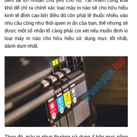
đem lại lợi nhuận chủ yếu cho họ. Tất nhiên cũng khá
khó để chỉ ra chính xác loại máy in nào sẽ cho hữu hiệu
kinh tế đỉnh cao bởi điều đó còn phải lệ thuộc nhiều vào
nhu cầu cũng như thói quen in ấn của bạn, thế nhưng sẽ
được một số nhân tố càng phải coi xét nếu muốn định vị
loại máy in nào cho hữu hiệu sử dụng mực tốt nhất,
dành dụm nhất.
Theo đó, máy in phun thường sử dụng 4 hộp mực riêng