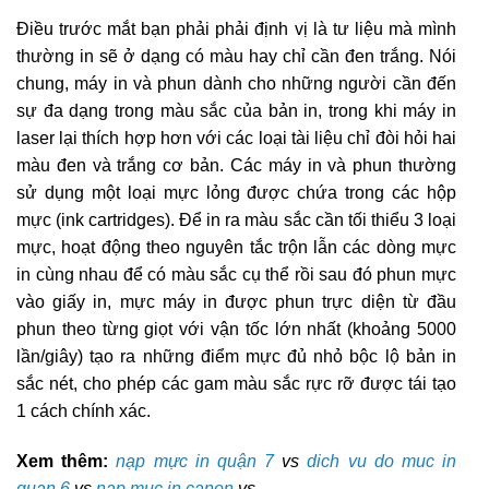
Điều trước mắt bạn phải phải định vị là tư liệu mà mình
thường in sẽ ở dạng có màu hay chỉ cần đen trắng. Nói
chung, máy in và phun dành cho những người cần đến
sự đa dạng trong màu sắc của bản in, trong khi máy in
laser lại thích hợp hơn với các loại tài liệu chỉ đòi hỏi hai
màu đen và trắng cơ bản. Các máy in và phun thường
sử dụng một loại mực lỏng được chứa trong các hộp
mực (ink cartridges). Để in ra màu sắc cần tối thiểu 3 loại
mực, hoạt động theo nguyên tắc trộn lẫn các dòng mực
in cùng nhau để có màu sắc cụ thể rồi sau đó phun mực
vào giấy in, mực máy in được phun trực diện từ đầu
phun theo từng giọt với vận tốc lớn nhất (khoảng 5000
lần/giây) tạo ra những điểm mực đủ nhỏ bộc lộ bản in
sắc nét, cho phép các gam màu sắc rực rỡ được tái tạo
1 cách chính xác.
Xem thêm:
nạp mực in quận 7
vs
dich vu do muc in
quan 6
vs
nap muc in canon
vs