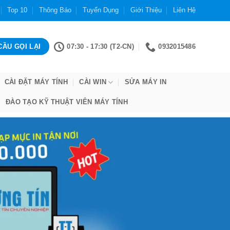
Top 10
Thông Báo
Tuyển Dụng
Giới Thiệu
Liên Hệ
07:30 - 17:30 (T2-CN)
0932015486
CÀI ĐẶT MÁY TÍNH
CÀI WIN
SỬA MÁY IN
ĐÀO TẠO KỸ THUẬT VIÊN MÁY TÍNH