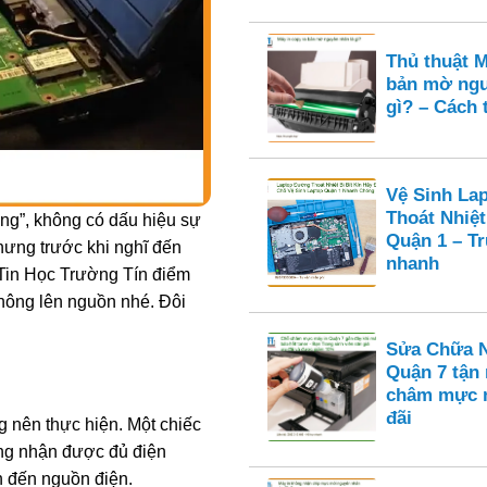
Thủ thuật M
bản mờ ngu
gì? – Cách 
Vệ Sinh La
Thoát Nhiệt
ặng”, không có dấu hiệu sự
Quận 1 – T
hưng trước khi nghĩ đến
nhanh
 Tin Học Trường Tín điểm
hông lên nguồn nhé. Đôi
Sửa Chữa N
Quận 7 tận
châm mực n
đãi
g nên thực hiện. Một chiếc
ông nhận được đủ điện
n đến nguồn điện.