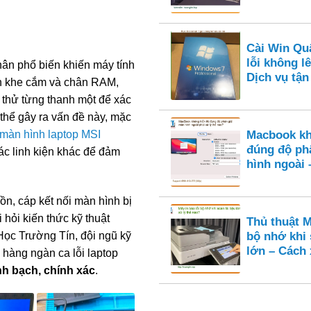
Cài Win Qu
lỗi không l
ân phổ biến khiến máy tính
Dịch vụ tận
nh khe cắm và chân RAM,
y thử từng thanh một để xác
 thể gây ra vấn đề này, mặc
 màn hình laptop MSI
Macbook kh
đúng độ ph
các linh kiện khác để đảm
hình ngoài 
ồn, cáp kết nối màn hình bị
 hỏi kiến thức kỹ thuật
Thủ thuật M
Học Trường Tín, đội ngũ kỹ
bộ nhớ khi 
lớn – Cách 
 hàng ngàn ca lỗi laptop
h bạch, chính xác
.