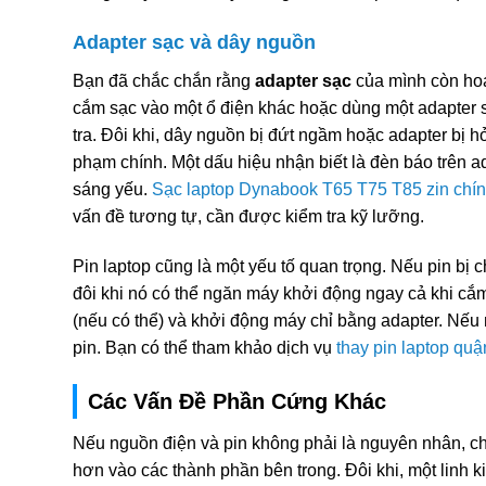
Adapter sạc và dây nguồn
Bạn đã chắc chắn rằng
adapter sạc
của mình còn hoạ
cắm sạc vào một ổ điện khác hoặc dùng một adapter 
tra. Đôi khi, dây nguồn bị đứt ngầm hoặc adapter bị h
phạm chính. Một dấu hiệu nhận biết là đèn báo trên 
sáng yếu.
Sạc laptop Dynabook T65 T75 T85 zin chí
vấn đề tương tự, cần được kiểm tra kỹ lưỡng.
Pin laptop cũng là một yếu tố quan trọng. Nếu pin bị 
đôi khi nó có thể ngăn máy khởi động ngay cả khi cắm
(nếu có thể) và khởi động máy chỉ bằng adapter. Nếu 
pin. Bạn có thể tham khảo dịch vụ
thay pin laptop qu
Các Vấn Đề Phần Cứng Khác
Nếu nguồn điện và pin không phải là nguyên nhân, c
hơn vào các thành phần bên trong. Đôi khi, một linh ki