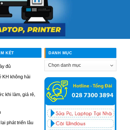
AM KẾT
DANH MỤC
Danh
ày đủ
mục
ý KH không hài
ớc khi làm, giá rẻ,
n
ại phát triển lâu