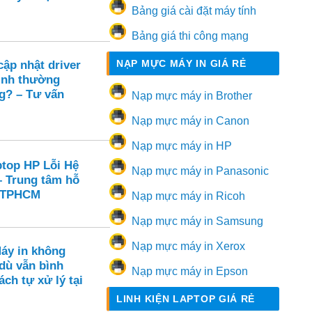
Bảng giá cài đặt máy tính
Bảng giá thi công mạng
NẠP MỰC MÁY IN GIÁ RẺ
ập nhật driver
ình thường
g? – Tư vấn
Nạp mực máy in Brother
Nạp mực máy in Canon
Nạp mực máy in HP
ptop HP Lỗi Hệ
Nạp mực máy in Panasonic
– Trung tâm hỗ
i TPHCM
Nạp mực máy in Ricoh
Nạp mực máy in Samsung
Nạp mực máy in Xerox
Máy in không
dù vẫn bình
Nạp mực máy in Epson
ch tự xử lý tại
LINH KIỆN LAPTOP GIÁ RẺ