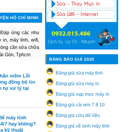
UYỆN HỒ CHÍ MINH
. Đáp ứng các nhu
in, máy tính, wifi,
hỏng cần sửa chữa
Sài Gòn, Tphcm
BẢNG BÁO GIÁ 2020
Bảng giá sửa máy tính
Phần mềm Lỗi
ông đồng bộ tin
Bảng giá sửa máy in
 tự xử lý tại
Bảng giá nạp mực máy in
Bảng giá cài win 7 8 10
Bảng giá cứu dữ liệu
để máy tính
24/7 hay không?
Bảng giá vệ sinh máy tính
a kỹ thuật