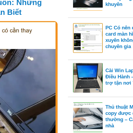
guồn: Những
khuyên
n Biết
PC Có nên c
card màn h
xuyên khôn
chuyên gia
Cài Win La
Điều Hành 
trợ tận nơ
Thủ thuật 
copy được 
thường – Cá
nhà