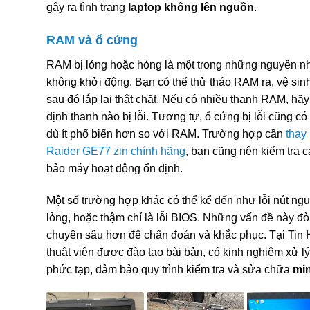
gây ra tình trạng
laptop không lên nguồn
.
RAM và ổ cứng
RAM bị lỏng hoặc hỏng là một trong những nguyên nh
không khởi động. Bạn có thể thử tháo RAM ra, vệ si
sau đó lắp lại thật chặt. Nếu có nhiều thanh RAM, hã
định thanh nào bị lỗi. Tương tự, ổ cứng bị lỗi cũng có
dù ít phổ biến hơn so với RAM. Trường hợp cần
thay
Raider GE77 zin chính hãng
, bạn cũng nên kiểm tra 
bảo máy hoạt động ổn định.
Một số trường hợp khác có thể kể đến như lỗi nút ngu
lỏng, hoặc thậm chí là lỗi BIOS. Những vấn đề này đòi
chuyên sâu hơn để chẩn đoán và khắc phục. Tại Tin 
thuật viên được đào tạo bài bản, có kinh nghiệm xử lý
phức tạp, đảm bảo quy trình kiểm tra và sửa chữa
min