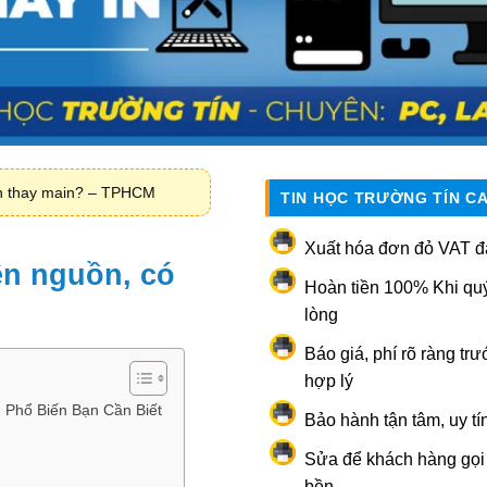
ần thay main? – TPHCM
TIN HỌC TRƯỜNG TÍN C
Xuất hóa đơn đỏ VAT đ
ên nguồn, có
Hoàn tiền 100% Khi qu
lòng
Báo giá, phí rõ ràng trư
hợp lý
 Phổ Biến Bạn Cần Biết
Bảo hành tận tâm, uy tí
Sửa để khách hàng gọi l
bền