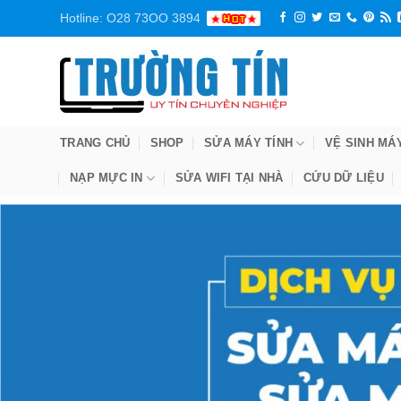
Bỏ
Hotline: O28 73OO 3894
qua
nội
dung
TRANG CHỦ
SHOP
SỬA MÁY TÍNH
VỆ SINH MÁ
NẠP MỰC IN
SỬA WIFI TẠI NHÀ
CỨU DỮ LIỆU