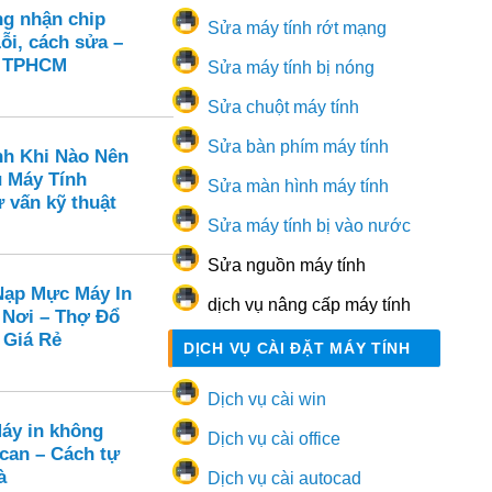
ng nhận chip
Sửa máy tính rớt mạng
ỗi, cách sửa –
n TPHCM
Sửa máy tính bị nóng
Sửa chuột máy tính
Sửa bàn phím máy tính
nh Khi Nào Nên
ụ Máy Tính
Sửa màn hình máy tính
 vấn kỹ thuật
Sửa máy tính bị vào nước
Sửa nguồn máy tính
ạp Mực Máy In
dịch vụ nâng cấp máy tính
 Nơi – Thợ Đổ
 Giá Rẻ
DỊCH VỤ CÀI ĐẶT MÁY TÍNH
Dịch vụ cài win
Máy in không
Dịch vụ cài office
can – Cách tự
à
Dịch vụ cài autocad