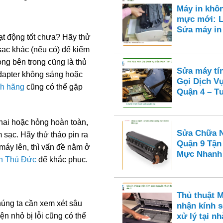
Máy in khô
mực mới: L
Sửa máy i
t động tốt chưa? Hãy thử
sạc khác (nếu có) để kiểm
ỏng bên trong cũng là thủ
Sửa máy tí
adapter không sáng hoặc
Gọi Dịch V
nh hãng
cũng có thể gặp
Quận 4 – Tư
chai hoặc hỏng hoàn toàn,
Sửa Chữa N
 sạc. Hãy thử tháo pin ra
Quận 9 Tận
máy lên, thì vấn đề nằm ở
Mực Nhanh
ận Thủ Đức
để khắc phục.
Thủ thuật 
húng ta cần xem xét sâu
nhận kính s
ện nhỏ bị lỗi cũng có thể
xử lý tại nh