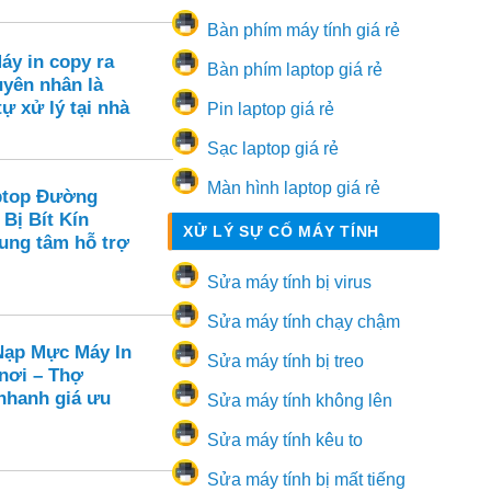
Bàn phím máy tính giá rẻ
áy in copy ra
Bàn phím laptop giá rẻ
yên nhân là
tự xử lý tại nhà
Pin laptop giá rẻ
Sạc laptop giá rẻ
Màn hình laptop giá rẻ
ptop Đường
 Bị Bít Kín
XỬ LÝ SỰ CỐ MÁY TÍNH
rung tâm hỗ trợ
Sửa máy tính bị virus
Sửa máy tính chạy chậm
ạp Mực Máy In
Sửa máy tính bị treo
 nơi – Thợ
hanh giá ưu
Sửa máy tính không lên
Sửa máy tính kêu to
Sửa máy tính bị mất tiếng