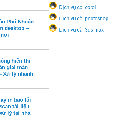
Dịch vụ cài corel
Dịch vụ cài photoshop
ận Phú Nhuận
ên desktop –
Dịch vụ cài 3ds max
 nơi
ông hiển thị
ân giải màn
– Xử lý nhanh
áy in báo lỗi
scan tài liệu
xử lý tại nhà