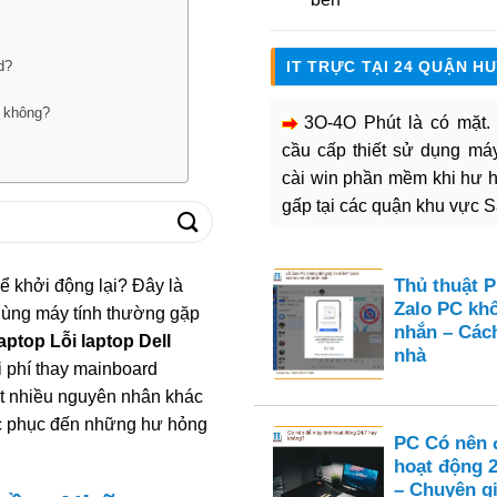
d?
IT TRỰC TẠI 24 QUẬN H
n không?
3O-4O Phút là có mặt
cầu cấp thiết sử dụng máy 
cài win phần mềm khi hư 
gấp tại các quận khu vực 
Thủ thuật 
 khởi động lại? Đây là
Zalo PC kh
dùng máy tính thường gặp
nhắn – Cách
ptop Lỗi laptop Dell
nhà
hi phí thay mainboard
rất nhiều nguyên nhân khác
hắc phục đến những hư hỏng
PC Có nên 
hoạt động 
– Chuyên gi