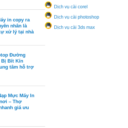
Dịch vụ cài corel
Dịch vụ cài photoshop
áy in copy ra
yên nhân là
Dịch vụ cài 3ds max
tự xử lý tại nhà
ptop Đường
 Bị Bít Kín
rung tâm hỗ trợ
ạp Mực Máy In
 nơi – Thợ
hanh giá ưu