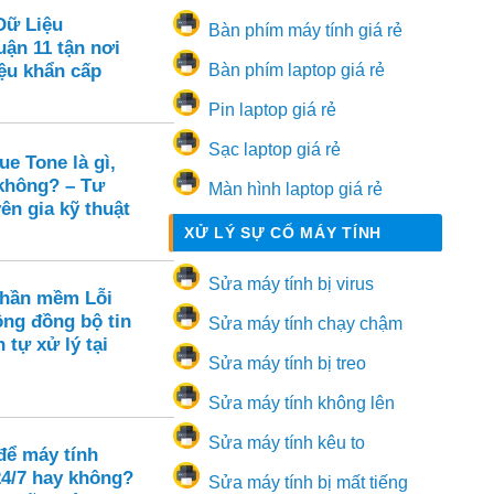
Dữ Liệu
Bàn phím máy tính giá rẻ
ận 11 tận nơi
ệu khẩn cấp
Bàn phím laptop giá rẻ
Pin laptop giá rẻ
Sạc laptop giá rẻ
e Tone là gì,
 không? – Tư
Màn hình laptop giá rẻ
ên gia kỹ thuật
XỬ LÝ SỰ CỐ MÁY TÍNH
Sửa máy tính bị virus
Phần mềm Lỗi
ông đồng bộ tin
Sửa máy tính chạy chậm
 tự xử lý tại
Sửa máy tính bị treo
Sửa máy tính không lên
Sửa máy tính kêu to
để máy tính
24/7 hay không?
Sửa máy tính bị mất tiếng