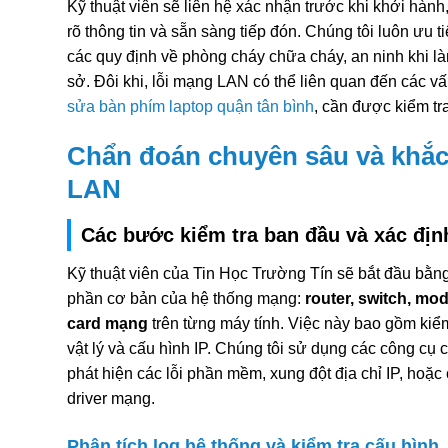
Kỹ thuật viên sẽ liên hệ xác nhận trước khi khởi hà
rõ thông tin và sẵn sàng tiếp đón. Chúng tôi luôn ưu t
các quy định về phòng cháy chữa cháy, an ninh khi là
sở. Đôi khi, lỗi mạng LAN có thể liên quan đến các 
sửa bàn phím laptop quận tân bình
, cần được kiểm tra
Chẩn đoán chuyên sâu và khắc
LAN
Các bước kiểm tra ban đầu và xác đị
Kỹ thuật viên của Tin Học Trường Tín sẽ bắt đầu bằng
phần cơ bản của hệ thống mạng:
router, switch, m
card mạng
trên từng máy tính. Việc này bao gồm kiểm 
vật lý và cấu hình IP. Chúng tôi sử dụng các công c
phát hiện các lỗi phần mềm, xung đột địa chỉ IP, hoặc
driver mạng.
Phân tích log hệ thống và kiểm tra cấu hình