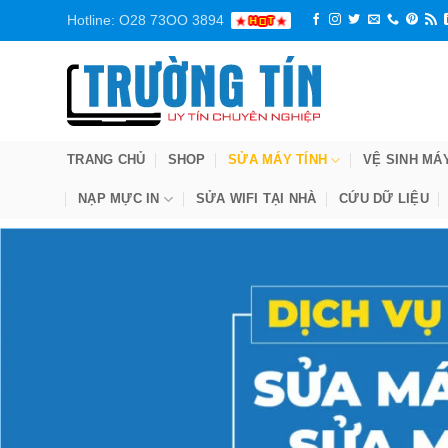
Bỏ
Hotline: O28 73OO 3894
qua
nội
dung
TRANG CHỦ
SHOP
SỬA MÁY TÍNH
VỆ SINH MÁ
NẠP MỰC IN
SỬA WIFI TẠI NHÀ
CỨU DỮ LIỆU