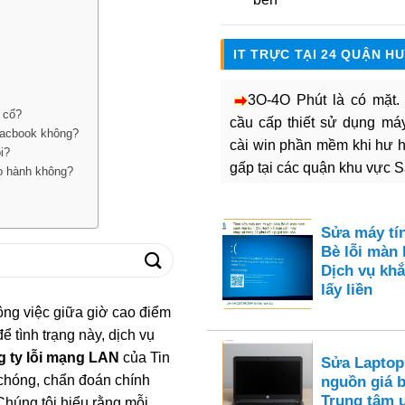
IT TRỰC TẠI 24 QUẬN H
3O-4O Phút là có mặt
 cố?
cầu cấp thiết sử dụng máy 
Macbook không?
cài win phần mềm khi hư 
i?
gấp tại các quận khu vực 
o hành không?
Sửa máy tí
Bè lỗi màn 
Dịch vụ khắ
lấy liền
công việc giữa giờ cao điểm
ể tình trạng này, dịch vụ
g ty lỗi mạng LAN
của Tin
Sửa Laptop
chóng, chẩn đoán chính
nguồn giá 
Trung tâm 
Chúng tôi hiểu rằng mỗi