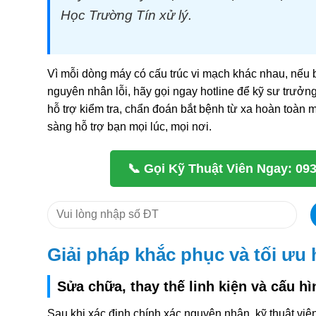
Học Trường Tín xử lý.
Vì mỗi dòng máy có cấu trúc vi mạch khác nhau, nếu 
nguyên nhân lỗi, hãy gọi ngay hotline để kỹ sư trưở
hỗ trợ kiểm tra, chẩn đoán bắt bệnh từ xa hoàn toàn m
sàng hỗ trợ bạn mọi lúc, mọi nơi.
📞 Gọi Kỹ Thuật Viên Ngay: 09
Giải pháp khắc phục và tối ưu
Sửa chữa, thay thế linh kiện và cấu hì
Sau khi xác định chính xác nguyên nhân, kỹ thuật viê