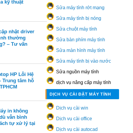
a kỹ thuật
Sửa máy tính rớt mạng
Sửa máy tính bị nóng
Sửa chuột máy tính
ập nhật driver
ình thường
Sửa bàn phím máy tính
g? – Tư vấn
Sửa màn hình máy tính
Sửa máy tính bị vào nước
Sửa nguồn máy tính
ptop HP Lỗi Hệ
– Trung tâm hỗ
dịch vụ nâng cấp máy tính
i TPHCM
DỊCH VỤ CÀI ĐẶT MÁY TÍNH
Dịch vụ cài win
Máy in không
dù vẫn bình
Dịch vụ cài office
ch tự xử lý tại
Dịch vụ cài autocad