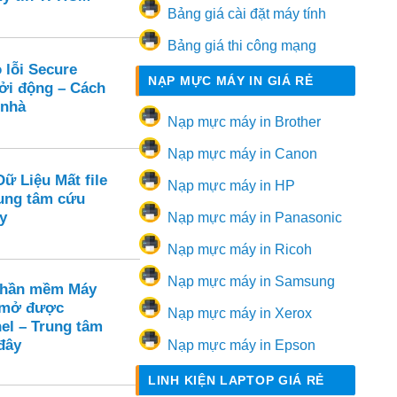
Bảng giá cài đặt máy tính
Bảng giá thi công mạng
 lỗi Secure
NẠP MỰC MÁY IN GIÁ RẺ
hởi động – Cách
 nhà
Nạp mực máy in Brother
Nạp mực máy in Canon
ữ Liệu Mất file
Nạp mực máy in HP
ung tâm cứu
y
Nạp mực máy in Panasonic
Nạp mực máy in Ricoh
Nạp mực máy in Samsung
Phần mềm Máy
 mở được
Nạp mực máy in Xerox
el – Trung tâm
đây
Nạp mực máy in Epson
LINH KIỆN LAPTOP GIÁ RẺ