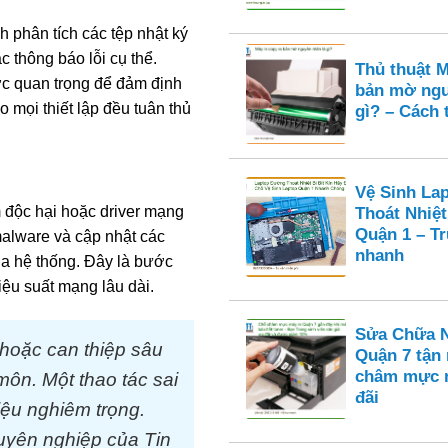
nh phân tích các tệp nhật ký
ác thông báo lỗi cụ thể.
Thủ thuật M
ớc quan trọng để đảm định
bản mờ ngu
 mọi thiết lập đều tuân thủ
gì? – Cách 
Vệ Sinh La
 độc hại hoặc driver mạng
Thoát Nhiệt
Quận 1 – T
 malware và cập nhật các
nhanh
của hệ thống. Đây là bước
iệu suất mạng lâu dài.
Sửa Chữa N
 hoặc can thiệp sâu
Quận 7 tận
châm mực n
ôn. Một thao tác sai
đãi
iệu nghiêm trọng.
uyên nghiệp của Tin