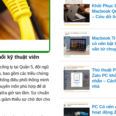
Khôi Phục 
Macbook Qu
– Cứu dữ li
Macbook Tru
có nên bật
vấn từ chuy
ối kỹ thuật viên
ông ty tại Quận 5, đội ngũ
Thủ thuật 
n, bao gồm các triệu chứng
Zalo PC kh
 thống điều phối thông minh
nhắn – Cách
nhà
 chuyên môn phù hợp để di
giữa giờ tan tầm. Sự chuẩn
à giảm thiểu sự chờ đợi cho
PC Có nên 
hoạt động 