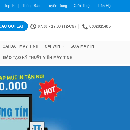
Top 10
Thông Báo
Tuyển Dụng
Giới Thiệu
Liên Hệ
07:30 - 17:30 (T2-CN)
0932015486
CÀI ĐẶT MÁY TÍNH
CÀI WIN
SỬA MÁY IN
ĐÀO TẠO KỸ THUẬT VIÊN MÁY TÍNH