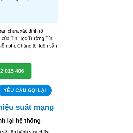
bạn chưa xác định rõ
ng của Tin Học Trường Tín
iễn phí. Chúng tôi luôn sẵn
32 015 486
 hiệu suất mạng
nh lại hệ thống
n sẽ tiến hành sửa chữa