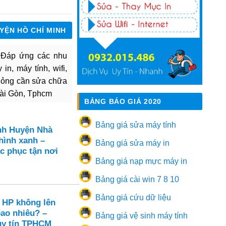
UYỆN HỒ CHÍ MINH
. Đáp ứng các nhu
in, máy tính, wifi,
hỏng cần sửa chữa
Sài Gòn, Tphcm
BẢNG BÁO GIÁ 2020
Bảng giá sửa máy tính
nh Huyện Nhà
hình xanh –
Bảng giá sửa máy in
c phục tận nơi
Bảng giá nạp mực máy in
Bảng giá cài win 7 8 10
Bảng giá cứu dữ liệu
 HP không lên
bao nhiêu? –
Bảng giá vệ sinh máy tính
uy tín TPHCM