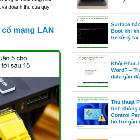
t và doanh thu của quý
Surface báo
sự cố mạng LAN
Boot khi k
tự xử lý tại
Khôi Phục D
Word? – Tr
data gần đâ
Thủ thuật 
tính không
Control Pan
hỗ trợ gần 