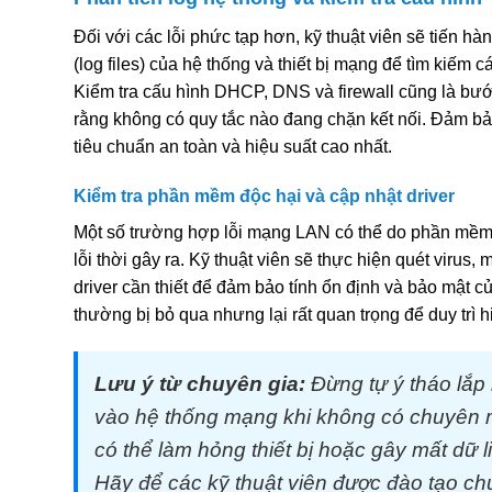
Đối với các lỗi phức tạp hơn, kỹ thuật viên sẽ tiến hà
(log files) của hệ thống và thiết bị mạng để tìm kiếm c
Kiểm tra cấu hình DHCP, DNS và firewall cũng là bư
rằng không có quy tắc nào đang chặn kết nối. Đảm bảo
tiêu chuẩn an toàn và hiệu suất cao nhất.
Kiểm tra phần mềm độc hại và cập nhật driver
Một số trường hợp lỗi mạng LAN có thể do phần mềm
lỗi thời gây ra. Kỹ thuật viên sẽ thực hiện quét virus,
driver cần thiết để đảm bảo tính ổn định và bảo mật 
thường bị bỏ qua nhưng lại rất quan trọng để duy trì h
Lưu ý từ chuyên gia:
Đừng tự ý tháo lắp
vào hệ thống mạng khi không có chuyên m
có thể làm hỏng thiết bị hoặc gây mất dữ l
Hãy để các kỹ thuật viên được đào tạo ch