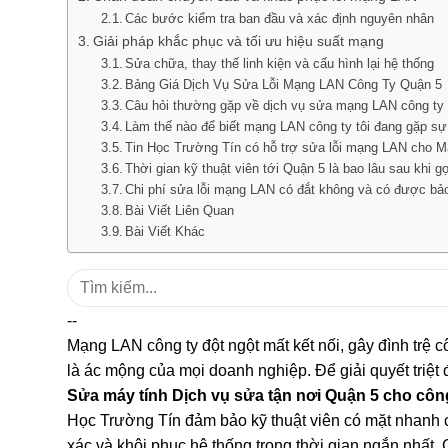
Các bước kiểm tra ban đầu và xác định nguyên nhân
Giải pháp khắc phục và tối ưu hiệu suất mạng
Sửa chữa, thay thế linh kiện và cấu hình lại hệ thống
Bảng Giá Dịch Vụ Sửa Lỗi Mạng LAN Công Ty Quận 5
Câu hỏi thường gặp về dịch vụ sửa mạng LAN công ty
Làm thế nào để biết mạng LAN công ty tôi đang gặp sự
Tin Học Trường Tín có hỗ trợ sửa lỗi mạng LAN cho 
Thời gian kỹ thuật viên tới Quận 5 là bao lâu sau khi gọ
Chi phí sửa lỗi mạng LAN có đắt không và có được bả
Bài Viết Liên Quan
Bài Viết Khác
Tìm
kiếm:
--
Mạng LAN công ty đột ngột mất kết nối, gây đình trệ 
là ác mộng của mọi doanh nghiệp. Để giải quyết triệt đ
Sửa máy tính Dịch vụ sửa tận nơi Quận 5 cho côn
Học Trường Tín đảm bảo kỹ thuật viên có mặt nhanh 
xác và khôi phục hệ thống trong thời gian ngắn nhất. 