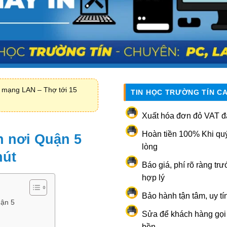
i mạng LAN – Thợ tới 15
TIN HỌC TRƯỜNG TÍN C
Xuất hóa đơn đỏ VAT đ
Hoàn tiền 100% Khi qu
n nơi Quận 5
lòng
hút
Báo giá, phí rõ ràng trư
hợp lý
Bảo hành tận tâm, uy tí
uận 5
Sửa để khách hàng gọi l
bền