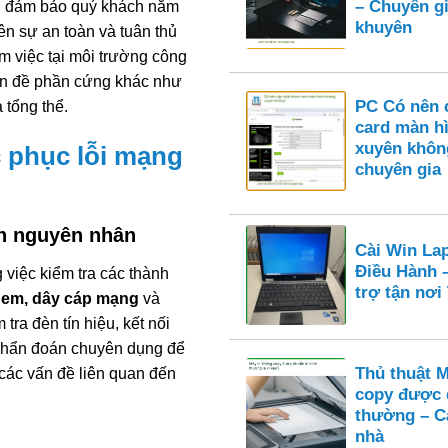
– Chuyên gi
nh, đảm bảo quý khách nắm
khuyên
iên sự an toàn và tuân thủ
m việc tại môi trường công
vấn đề phần cứng khác như
PC Có nên c
 tổng thể.
card màn h
xuyên khôn
 phục lỗi mạng
chuyên gia
nh nguyên nhân
Cài Win La
Điều Hành 
 việc kiểm tra các thành
trợ tận nơ
odem, dây cáp mạng
và
tra đèn tín hiệu, kết nối
ụ chẩn đoán chuyên dụng để
Thủ thuật 
 các vấn đề liên quan đến
copy được 
thường – Cá
nhà