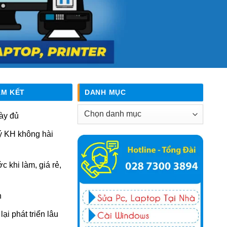
AM KẾT
DANH MỤC
Danh
ày đủ
mục
ý KH không hài
ớc khi làm, giá rẻ,
n
ại phát triển lâu