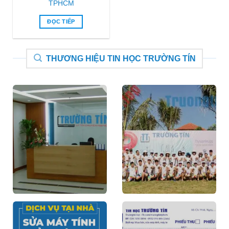
TPHCM
ĐỌC TIẾP
THƯƠNG HIỆU TIN HỌC TRƯỜNG TÍN