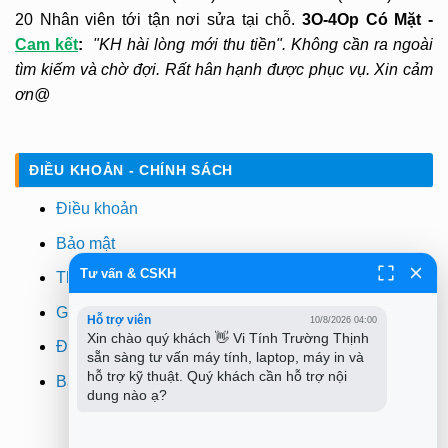
20 Nhân viên tới tận nơi sửa tại chỗ.
3O-4Op Có Mặt -
Cam kết
:
"KH hài lòng mới thu tiền". Không cần ra ngoài
tìm kiếm và chờ đợi. Rất hân hạnh được phục vụ. Xin cảm
ơn@
ĐIỀU KHOẢN - CHÍNH SÁCH
Điều khoản
Bảo mật
Tư vấn & CSKH
Thanh toán
Giao hàng
Hỗ trợ viên
10/8/2026 04:00
Xin chào quý khách 👋 Vi Tính Trường Thịnh 
Đổi trả
sẵn sàng tư vấn máy tính, laptop, máy in và 
hỗ trợ kỹ thuật. Quý khách cần hỗ trợ nội 
Bảo hành
dung nào ạ?