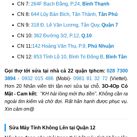
CN 7:
264F Bạch Đằng, P.24,
Bình Thạnh
CN 8:
644 Lũy Bán Bích, Tân Thành,
Tân Phú
CN 9:
318 Đ. Lê Văn Lương, Tân Quy,
Quận 7
CN 10:
362 Đường 3/2, P.12,
Q.10
CN 11:
142 Hoàng Văn Thụ, P.9,
Phú Nhuận
CN 12:
853 Tỉnh Lộ 10, Bình Trị Đông B,
Bình Tân
Gọi thợ tới sửa tại nhà cả 22 quận tphcm:
028 7300
3894
-
0932 015 486
(Mobi)-
0981 81 32 72
(Viettel).
Hơn 20 Nhân viên tới tận nơi sửa tại chỗ.
3O-4Op Có
Mặt - Cam kết:
"KH hài lòng mới thu tiền". Không cần ra
ngoài tìm kiếm và chờ đợi. Rất hân hạnh được phục vụ.
Xin cảm ơn@
Sửa Máy Tính Không Lên tại Quận 12