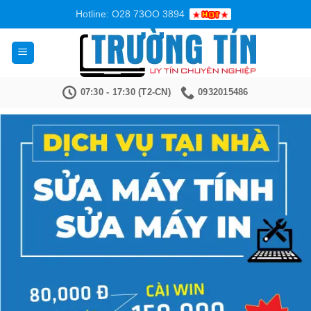
Bỏ
Hotline: O28 73OO 3894
qua
nội
dung
07:30 - 17:30 (T2-CN)
0932015486