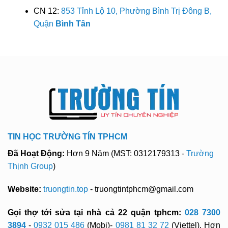
CN 12:
853 Tỉnh Lộ 10, Phường Bình Trị Đông B,
Quận
Bình Tân
TIN HỌC TRƯỜNG TÍN TPHCM
Đã Hoạt Động:
Hơn 9 Năm (MST: 0312179313 -
Trường
Thịnh Group
)
Website:
truongtin.top
- truongtintphcm@gmail.com
Gọi thợ tới sửa tại nhà cả 22 quận tphcm:
028 7300
3894
-
0932 015 486
(Mobi)-
0981 81 32 72
(Viettel). Hơn