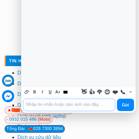
TIN HỌC TRƯỜNG TÍN TẠI TPHCM
Dịch vụ sửa laptop tận nơi
Dịch vụ sửa máy tính
👋
👍
🌹
😊
❤️
📞
B
I
U
A+
Dịch vụ cài đặt máy tính
Dịch vụ vệ sinh máy tính
Gửi
0981 81 32 72
(Viettel)
Dịch vụ vệ sinh laptop
-
0932 015 486
(Mobi)
Dịch vụ cài win
Tổng Đài:
028 7300 3894
Dịch vụ cứu dữ liệu