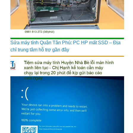
Sửa máy tính Quận Tân Phú: PC HP mất SSD – Địa
chỉ trung tâm hỗ trợ gần đây