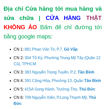
Địa chỉ Cửa hàng tới mua hàng và
sửa chữa |
CỬA HÀNG
THẬT
KHÔNG ẢO
Bấm để chỉ đường tới
bằng google maps:
CN 1:
881 Phan Văn Trị, P.7,
Gò Vấp
CN 2:
304 Tô Ký, Phường Trung Mỹ Tây (Quận 12
Cũ), TPHCM
CN 3:
383 Nguyễn Trọng Tuyển, P.2,
Tân Bình
CN 4:
391 Cộng Hòa, Phường 13, Quận
Tân Bình
CN 5:
415A Song Hành, Trường Thọ,
Thủ Đức
CN 6:
709 Nguyễn Xiển, P.Long Thạnh Mỹ,
Thủ
Đức