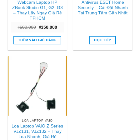
Webcam Laptop HP
Antivirus ESET Home
ZBook Studio G1, G2, G3
Security – Cài Đặt Nhanh
– Thay Lấy Ngay Giá Rẻ
Tại Trung Tâm Gần Nhất
TPHCM
Giá
Giá
₫
600.000
₫
350.000
gốc
hiện
là:
tại
₫600.000.
là:
THÊM VÀO GIỎ HÀNG
ĐỌC TIẾP
₫350.000.
LOA LAPTOP VAIO
Loa Laptop VAIO Z Series
VJZ131, VJZ132 – Thay
Loa Nhanh, Giá Rẻ