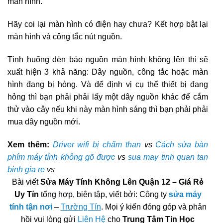
màn hình.
Hãy coi lại màn hình có điện hay chưa? Kết hợp bật lại
màn hình và công tắc nút nguồn.
Tình huống đèn báo nguồn màn hình không lên thì sẽ
xuất hiện 3 khả năng: Dây nguồn, công tắc hoặc màn
hình đang bị hỏng. Và để định vị cụ thể thiết bị đang
hỏng thì bạn phải phải lấy một dây nguồn khác để cắm
thử vào cây nếu khi này màn hình sáng thì bạn phải phải
mua dây nguồn mới.
Xem thêm:
Driver wifi bị chấm than
vs
Cách sửa bàn
phím máy tính không gõ được
vs
sua may tinh quan tan
binh gia re
vs
Bài viết
Sửa Máy Tính Không Lên Quận 12 – Giá Rẻ
Uy Tín
tổng hợp, biên tập, viết bởi: Công ty
sửa máy
tính tận nơi
–
Trường Tín
. Mọi ý kiến đóng góp và phản
hồi vui lòng gửi
Liên Hệ
cho
Trung Tâm Tin Học