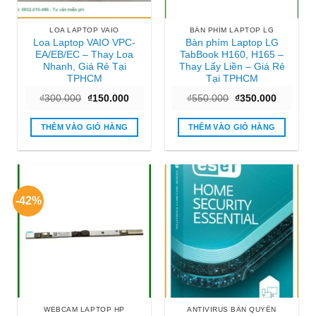
LOA LAPTOP VAIO
BÀN PHÍM LAPTOP LG
Loa Laptop VAIO VPC-
Bàn phím Laptop LG
EA/EB/EC – Thay Loa
TabBook H160, H165 –
Nhanh, Giá Rẻ Tại
Thay Lấy Liền – Giá Rẻ
TPHCM
Tại TPHCM
Giá
Giá
Giá
Giá
₫
300.000
₫
150.000
₫
550.000
₫
350.000
gốc
hiện
gốc
hiện
là:
tại
là:
tại
₫300.000.
là:
₫550.000.
là:
THÊM VÀO GIỎ HÀNG
THÊM VÀO GIỎ HÀNG
₫150.000.
₫350.000
-42%
WEBCAM LAPTOP HP
ANTIVIRUS BẢN QUYỀN