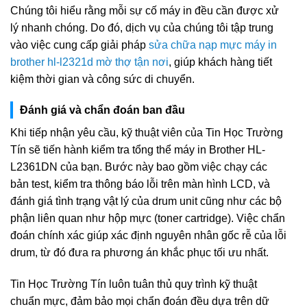
Chúng tôi hiểu rằng mỗi sự cố máy in đều cần được xử
lý nhanh chóng. Do đó, dịch vụ của chúng tôi tập trung
vào việc cung cấp giải pháp
sửa chữa nạp mực máy in
brother hl-l2321d mờ thợ tận nơi
, giúp khách hàng tiết
kiệm thời gian và công sức di chuyển.
Đánh giá và chẩn đoán ban đầu
Khi tiếp nhận yêu cầu, kỹ thuật viên của Tin Học Trường
Tín sẽ tiến hành kiểm tra tổng thể máy in Brother HL-
L2361DN của bạn. Bước này bao gồm việc chạy các
bản test, kiểm tra thông báo lỗi trên màn hình LCD, và
đánh giá tình trạng vật lý của drum unit cũng như các bộ
phận liên quan như hộp mực (toner cartridge). Việc chẩn
đoán chính xác giúp xác định nguyên nhân gốc rễ của lỗi
drum, từ đó đưa ra phương án khắc phục tối ưu nhất.
Tin Học Trường Tín luôn tuân thủ quy trình kỹ thuật
chuẩn mực, đảm bảo mọi chẩn đoán đều dựa trên dữ