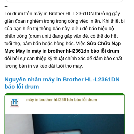
kiếm:
--
Lỗi drum trên máy in Brother HL-L2361DN thường gây
gián đoạn nghiêm trọng trong công việc in ấn. Khi thiết bị
của bạn hiển thị thông báo này, điều đó báo hiệu bộ
phận trống (drum unit) đang gặp vấn đề, có thể do hết
tuổi thọ, bám bẩn hoặc hỏng hóc. Việc
Sửa Chữa Nạp
Mực Máy In máy in brother hl-l2361dn báo lỗi drum
đòi hỏi sự can thiệp kỹ thuật chính xác để đảm bảo chất
lượng bản in và kéo dài tuổi thọ máy.
Nguyên nhân máy in Brother HL-L2361DN
báo lỗi drum