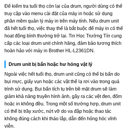
Để kiểm tra tuổi thọ còn lại của drum, người dùng có thể
truy cập vào menu cài đặt của máy in hoặc sử dụng
phần mềm quản lý máy in trên máy tính. Nếu drum unit
đã hết tuổi thọ, việc thay thế là bắt buộc để máy in có thể
hoạt động bình thường trở lại. Tin Học Trường Tín cung
cấp các loại drum unit chính hãng, đảm bảo tương thích
hoàn hảo với máy in Brother HL-L2361DN.
Drum unit bị bẩn hoặc hư hỏng vật lý
Ngoài việc hết tuổi thọ, drum unit cũng có thể bị bẩn do
bụi mực, giấy vụn hoặc các vật thể lạ rơi vào trong quá
trình sử dụng. Bụi bẩn tích tụ trên bề mặt drum sẽ làm
giảm khả năng truyền hình ảnh, gây ra các vệt đen, đốm
hoặc in không đều. Trong một số trường hợp, drum unit
có thể bị trầy xước, nứt vỡ do va đập hoặc thao tác
không đúng cách khi tháo lắp, dẫn đến hỏng hóc vĩnh
viễn.