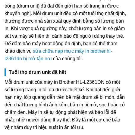
trống (drum unit) đã đạt đến giới hạn số trang in được
khuyến nghị. Mỗi drum unit đều có một tuổi thọ nhất định,
thường được nhà sản xuất quy định bằng số lượng bản
in. Khi vượt quá ngưỡng này, chất lượng bản in sẽ giảm
sút và máy sẽ hiển thị cảnh báo để người dùng thay thế.
Để đảm bảo máy hoạt động ổn định, bạn có thể tham
khảo dịch vụ
sửa chữa nạp mực máy in brother hl-
l2361dn bị mờ tận nơi
của chúng tôi.
Tuổi thọ drum unit đã hết
Mỗi drum unit của máy in Brother HL-L2361DN có một
số lượng trang in tối đa được thiết kế. Khi đạt đến giới
hạn này, lớp quang dẫn trên bề mặt drum sẽ bị mòn, dẫn
đến chất lượng hình ảnh kém, bản in bị mờ, sọc hoặc có
chấm đen. Máy in sẽ tự động phát hiện và báo lỗi để
nhắc nhở người dùng thay thế. Đây là một cơ chế bảo
vệ nhằm duy trì hiệu suất in ấn tối ưu.