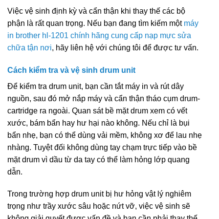
Việc vệ sinh định kỳ và cẩn thận khi thay thế các bộ
phận là rất quan trọng. Nếu bạn đang tìm kiếm một
máy
in brother hl-1201 chính hãng cung cấp nạp mực sửa
chữa tận nơi
, hãy liên hệ với chúng tôi để được tư vấn.
Cách kiểm tra và vệ sinh drum unit
Để kiểm tra drum unit, bạn cần tắt máy in và rút dây
nguồn, sau đó mở nắp máy và cẩn thận tháo cụm drum-
cartridge ra ngoài. Quan sát bề mặt drum xem có vết
xước, bám bẩn hay hư hại nào không. Nếu chỉ là bụi
bẩn nhẹ, bạn có thể dùng vải mềm, không xơ để lau nhẹ
nhàng. Tuyệt đối không dùng tay chạm trực tiếp vào bề
mặt drum vì dầu từ da tay có thể làm hỏng lớp quang
dẫn.
Trong trường hợp drum unit bị hư hỏng vật lý nghiêm
trọng như trầy xước sâu hoặc nứt vỡ, việc vệ sinh sẽ
không giải quyết được vấn đề và bạn cần phải thay thế