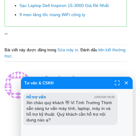
Sạc Laptop Dell Inspiron 15-3000 Giá Rẻ Nhất
9 mẹo tăng tốc mạng WiFi công ty
--
Bài viết này được đăng trong
Sửa máy in
. Đánh dấu
liên kết thường
trực
.
VÕ TUẤN KIỆT
Tư vấn & CSKH
Tốt nghiệp ĐH Sư phạm Kỹ thuật, 8
năm kinh nghiệm điện tử máy tính
Hỗ trợ viên
10/8/2026 08:08
Xin chào quý khách 👋 Vi Tính Trường Thịnh 
chuyên sâu. - Chuyên môn: Fix lỗi
sẵn sàng tư vấn máy tính, laptop, máy in và 
nguồn, chập cháy linh kiện Mainboard
hỗ trợ kỹ thuật. Quý khách cần hỗ trợ nội 
và khắc phục lỗi bản in mờ, sọc, hỏng
dung nào ạ?
trục từ máy in. - Sở thích: Phục chế các
thiết bị điện tử cũ và tìm tòi phương