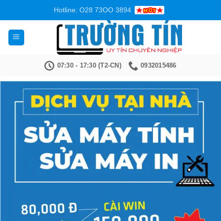
Bỏ
Hotline: O28 73OO 3894
qua
nội
dung
07:30 - 17:30 (T2-CN)
0932015486