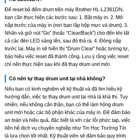
Để reset bộ đếm drum trên máy Brother HL-L2361DN,
bạn cần thực hiện các bước sau: 1. Bật máy in. 2. Mở
nắp trước của máy in (nơi bạn lắp hộp mực và drum). 3.
Nhấn và giữ nút “Go” (hoặc “Clear/Back”) cho đến khi tất
cả các đèn LED sáng lên, sau đó thả ra. 4. Đóng nắp
trước lại. Máy in sẽ hiển thị “Drum Clear” hoặc tương tự,
báo hiệu việc reset đã thành công. Lưu ý rằng việc reset
chỉ nên thực hiện sau khi đã thay drum unit mới.
Có nên tự thay drum unit tại nhà không?
Nếu bạn có kinh nghiệm về kỹ thuật và đã tìm hiểu kỹ
hướng dẫn, việc tự thay drum unit tại nhà là khả thi. Tuy
nhiên, nếu không cẩn thận, bạn có thể làm hỏng drum
unit mới hoặc các bộ phận khác của máy in. Để đảm bảo
an toàn và hiệu quả, đặc biệt là với các lỗi phức tạp, việc
liên hệ dịch vụ chuyên nghiệp như Tin Học Trường Tín
là lựa chọn tốt nhất. Kỹ thuật viên sẽ đảm bảo quy trình