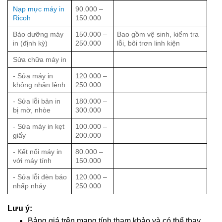
Nạp mực máy in
90.000 –
Ricoh
150.000
Bảo dưỡng máy
150.000 –
Bao gồm vệ sinh, kiểm tra
in (định kỳ)
250.000
lỗi, bôi trơn linh kiện
Sửa chữa máy in
- Sửa máy in
120.000 –
không nhận lệnh
250.000
- Sửa lỗi bản in
180.000 –
bị mờ, nhòe
300.000
- Sửa máy in kẹt
100.000 –
giấy
200.000
- Kết nối máy in
80.000 –
với máy tính
150.000
- Sửa lỗi đèn báo
120.000 –
nhấp nháy
250.000
Lưu ý:
Bảng giá trên mang tính tham khảo và có thể thay