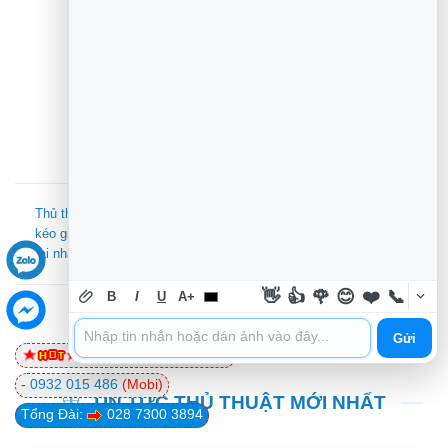
pháp sửa chữa không thay thế để tiết
kiệm cho khách. - Khẩu hiệu: "Hồi sinh
thiết bị bằng cái tâm". - Mục tiêu: Nâng
tầm chất lượng dịch vụ sửa chữa điện
tử Việt.
Thủ thuật Máy in không
Sửa Laptop Quận 7 tận nơi
kéo giấy lỗi gì? – Cách sửa
máy treo liên tục – Địa chỉ
tại nhà TPHCM
trung tâm hỗ trợ gần đây
👋
👍
🌹
😊
❤️
📞
B
I
U
A+
Gửi
0981 81 32 72
(Viettel)
-
0932 015 486
(Mobi)
TIN TỨC THỦ THUẬT MỚI NHẤT
Tổng Đài:
028 7300 3894