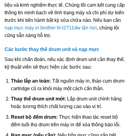
liệu và kinh nghiệm thực tế. Chúng tôi cam kết cung cấp
thông tin minh bạch về tình trạng máy và chi phí dự kiến
trước khi tiến hành bất kỳ sửa chữa nào. Nếu bạn cần
nạp mực máy in brother hl-l2711dw tận nơi
, chúng tôi
cũng sẵn sàng hỗ trợ.
Các bước thay thế drum unit và nạp mực
Sau khi chẩn đoán, nếu xác định drum unit cần thay thế,
kỹ thuật viên sẽ thực hiện các bước sau:
Tháo lắp an toàn:
Tắt nguồn máy in, tháo cụm drum-
cartridge cũ ra khỏi máy một cách cẩn thận.
Thay thế drum unit mới:
Lắp drum unit chính hãng
hoặc tương thích chất lượng cao vào vị trí.
Reset bộ đếm drum:
Thực hiện thao tác reset bộ
đếm tuổi thọ drum trên máy in để xóa thông báo lỗi.
Nạp mực (nếu cần):
Nếu hộp mực cũng sắp hết