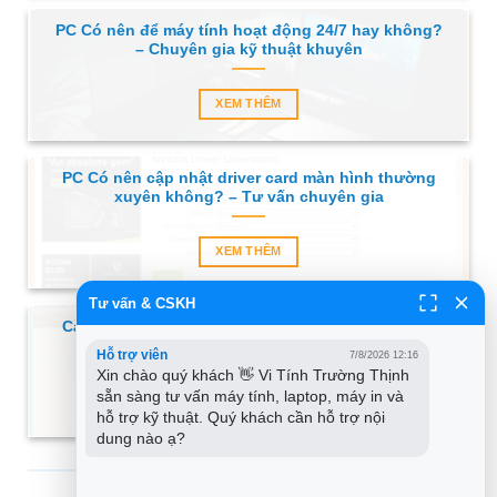
PC Có nên để máy tính hoạt động 24/7 hay không?
– Chuyên gia kỹ thuật khuyên
XEM THÊM
PC Có nên cập nhật driver card màn hình thường
xuyên không? – Tư vấn chuyên gia
XEM THÊM
Tư vấn & CSKH
Cài Win Laptop HP Lỗi Hệ Điều Hành – Trung tâm
hỗ trợ tận nơi TPHCM
Hỗ trợ viên
7/8/2026 12:16
Xin chào quý khách 👋 Vi Tính Trường Thịnh 
sẵn sàng tư vấn máy tính, laptop, máy in và 
XEM THÊM
hỗ trợ kỹ thuật. Quý khách cần hỗ trợ nội 
dung nào ạ?
SẢN PHẨM MỚI