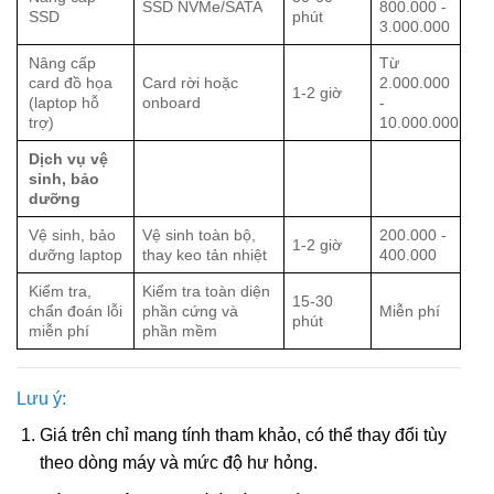
SSD NVMe/SATA
800.000 -
SSD
phút
3.000.000
Nâng cấp
Từ
card đồ họa
Card rời hoặc
2.000.000
1-2 giờ
(laptop hỗ
onboard
-
trợ)
10.000.000
Dịch vụ vệ
sinh, bảo
dưỡng
Vệ sinh, bảo
Vệ sinh toàn bộ,
200.000 -
1-2 giờ
dưỡng laptop
thay keo tản nhiệt
400.000
Kiểm tra,
Kiểm tra toàn diện
15-30
chẩn đoán lỗi
phần cứng và
Miễn phí
phút
miễn phí
phần mềm
Lưu ý:
Giá trên chỉ mang tính tham khảo, có thể thay đổi tùy
theo dòng máy và mức độ hư hỏng.