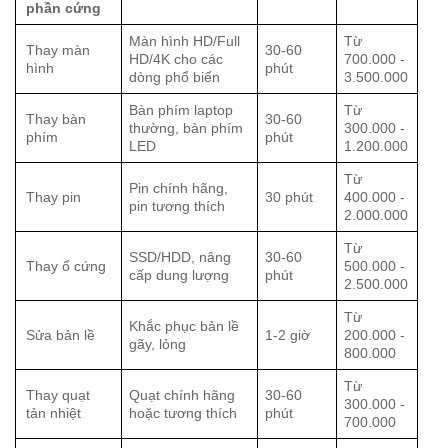
phần cứng
Màn hình HD/Full
Từ
Thay màn
30-60
HD/4K cho các
700.000 -
hình
phút
dòng phổ biến
3.500.000
Bàn phím laptop
Từ
Thay bàn
30-60
thường, bàn phím
300.000 -
phím
phút
LED
1.200.000
Từ
Pin chính hãng,
Thay pin
30 phút
400.000 -
pin tương thích
2.000.000
Từ
SSD/HDD, nâng
30-60
Thay ổ cứng
500.000 -
cấp dung lượng
phút
2.500.000
Từ
Khắc phục bản lề
Sửa bản lề
1-2 giờ
200.000 -
gãy, lỏng
800.000
Từ
Thay quạt
Quạt chính hãng
30-60
300.000 -
tản nhiệt
hoặc tương thích
phút
700.000