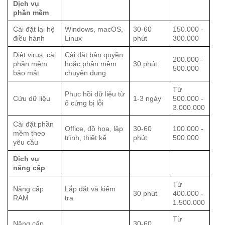
Dịch vụ
phần mềm
Cài đặt lại hệ
Windows, macOS,
30-60
150.000 -
điều hành
Linux
phút
300.000
Diệt virus, cài
Cài đặt bản quyền
200.000 -
phần mềm
hoặc phần mềm
30 phút
500.000
bảo mật
chuyên dụng
Từ
Phục hồi dữ liệu từ
Cứu dữ liệu
1-3 ngày
500.000 -
ổ cứng bị lỗi
3.000.000
Cài đặt phần
Office, đồ họa, lập
30-60
100.000 -
mềm theo
trình, thiết kế
phút
500.000
yêu cầu
Dịch vụ
nâng cấp
Từ
Nâng cấp
Lắp đặt và kiểm
30 phút
400.000 -
RAM
tra
1.500.000
Từ
Nâng cấp
30-60