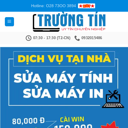
Bỏ
Hotline: O28 73OO 3894
qua
nội
dung
07:30 - 17:30 (T2-CN)
0932015486