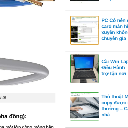
PC Có nên c
card màn h
xuyên khôn
chuyên gia
Cài Win La
Điều Hành 
trợ tận nơ
Thủ thuật 
hất
copy được 
thường – Cá
nhà
ha đồng):
 mạ một lớp đồng mỏng bên