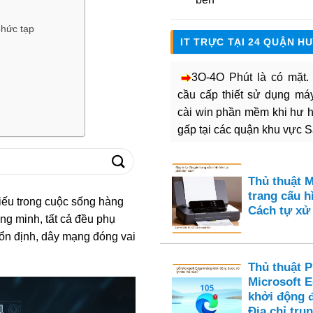
phức tạp
IT TRỰC TẠI 24 QUẬN H
3O-4O Phút là có mặt
cầu cấp thiết sử dụng máy 
cài win phần mềm khi hư 
gấp tại các quận khu vực 
Thủ thuật M
trang cấu hì
hiếu trong cuộc sống hàng
Cách tự xử 
ông minh, tất cả đều phụ
ổn định, dây mạng đóng vai
Thủ thuật 
Microsoft 
khởi động 
Địa chỉ tru