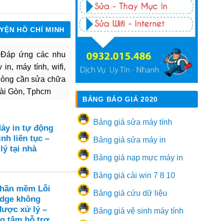
UYỆN HỒ CHÍ MINH
. Đáp ứng các nhu
in, máy tính, wifi,
hỏng cần sửa chữa
Sài Gòn, Tphcm
BẢNG BÁO GIÁ 2020
Bảng giá sửa máy tính
áy in tự động
nh liên tục –
Bảng giá sửa máy in
lý tại nhà
Bảng giá nạp mực máy in
Bảng giá cài win 7 8 10
Phần mềm Lỗi
Bảng giá cứu dữ liệu
Edge không
được xử lý –
Bảng giá vệ sinh máy tính
ng tâm hỗ trợ