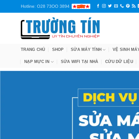
Bỏ
Hotline: O28 73OO 3894
qua
nội
dung
TRANG CHỦ
SHOP
SỬA MÁY TÍNH
VỆ SINH MÁ
NẠP MỰC IN
SỬA WIFI TẠI NHÀ
CỨU DỮ LIỆU