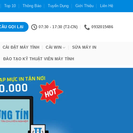
Top 10
Thông Báo
Tuyển Dụng
Giới Thiệu
Liên Hệ
07:30 - 17:30 (T2-CN)
0932015486
CÀI ĐẶT MÁY TÍNH
CÀI WIN
SỬA MÁY IN
ĐÀO TẠO KỸ THUẬT VIÊN MÁY TÍNH