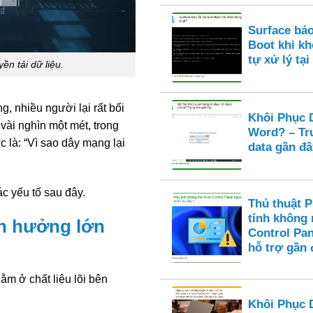
Surface báo
Boot khi k
tự xử lý tại
n tải dữ liệu.
, nhiều người lại rất bối
Khôi Phục D
 vài nghìn một mét, trong
Word? – Tr
c là: “Vì sao dây mạng lại
data gần đâ
ác yếu tố sau đây.
Thủ thuật 
tính không
ảnh hưởng lớn
Control Pan
hỗ trợ gần 
ằm ở chất liệu lõi bên
Khôi Phục 