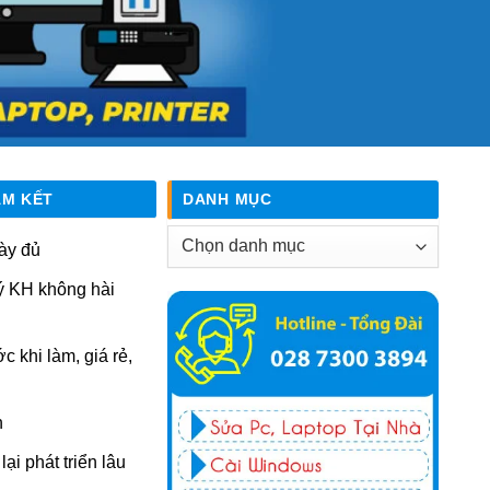
AM KẾT
DANH MỤC
Danh
ày đủ
mục
ý KH không hài
ớc khi làm, giá rẻ,
n
ại phát triển lâu