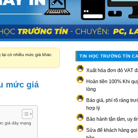
 lại có nhiều mức giá khác
TIN HỌC TRƯỜNG TÍN C
Xuất hóa đơn đỏ VAT đ
Hoàn tiền 100% Khi qu
ều mức giá
lòng
Báo giá, phí rõ ràng trư
hợp lý
Bảo hành tận tâm, uy tí
mức giá dây mạng
Sửa để khách hàng gọi l
bền