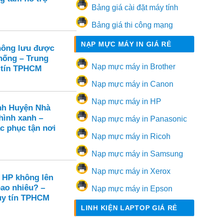
Bảng giá cài đặt máy tính
Bảng giá thi công mạng
NẠP MỰC MÁY IN GIÁ RẺ
hông lưu được
thống – Trung
Nạp mực máy in Brother
 tín TPHCM
Nạp mực máy in Canon
Nạp mực máy in HP
nh Huyện Nhà
hình xanh –
Nạp mực máy in Panasonic
c phục tận nơi
Nạp mực máy in Ricoh
Nạp mực máy in Samsung
Nạp mực máy in Xerox
 HP không lên
bao nhiêu? –
Nạp mực máy in Epson
uy tín TPHCM
LINH KIỆN LAPTOP GIÁ RẺ