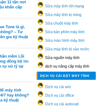
ận 11 tận nơi
Sửa máy tính rớt mạng
ệu khẩn cấp
Sửa máy tính bị nóng
Sửa chuột máy tính
e Tone là gì,
 không? – Tư
Sửa bàn phím máy tính
ên gia kỹ thuật
Sửa màn hình máy tính
Sửa máy tính bị vào nước
Phần mềm Lỗi
Sửa nguồn máy tính
ông đồng bộ tin
 tự xử lý tại
dịch vụ nâng cấp máy tính
DỊCH VỤ CÀI ĐẶT MÁY TÍNH
Dịch vụ cài win
để máy tính
24/7 hay không?
Dịch vụ cài office
a kỹ thuật
Dịch vụ cài autocad