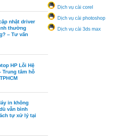
Dịch vụ cài corel
Dịch vụ cài photoshop
ập nhật driver
ình thường
Dịch vụ cài 3ds max
g? – Tư vấn
ptop HP Lỗi Hệ
– Trung tâm hỗ
i TPHCM
Máy in không
dù vẫn bình
ch tự xử lý tại