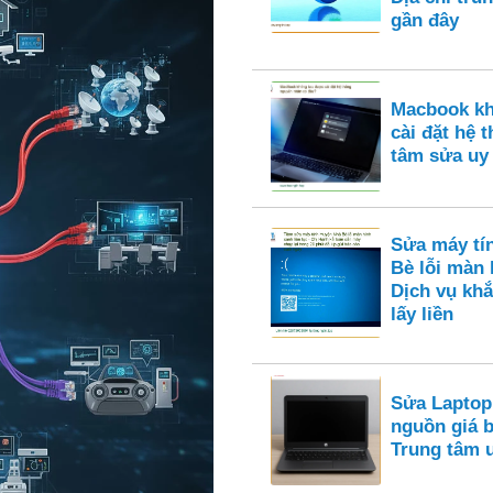
gần đây
Macbook k
cài đặt hệ 
tâm sửa uy
Sửa máy tí
Bè lỗi màn 
Dịch vụ khắ
lấy liền
Sửa Laptop
nguồn giá 
Trung tâm 