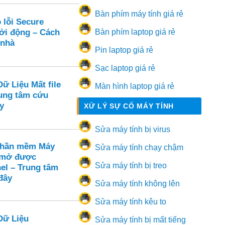
Bàn phím máy tính giá rẻ
 lỗi Secure
hởi động – Cách
Bàn phím laptop giá rẻ
 nhà
Pin laptop giá rẻ
Sạc laptop giá rẻ
ữ Liệu Mất file
Màn hình laptop giá rẻ
ung tâm cứu
y
XỬ LÝ SỰ CỐ MÁY TÍNH
Sửa máy tính bị virus
Phần mềm Máy
Sửa máy tính chạy chậm
 mở được
Sửa máy tính bị treo
el – Trung tâm
đây
Sửa máy tính không lên
Sửa máy tính kêu to
Dữ Liệu
Sửa máy tính bị mất tiếng