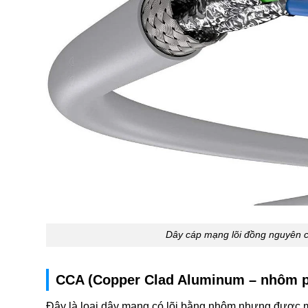
Dây cáp mạng lõi đồng nguyên c
CCA (Copper Clad Aluminum – nhôm p
Đây là loại dây mạng có lõi bằng nhôm nhưng được