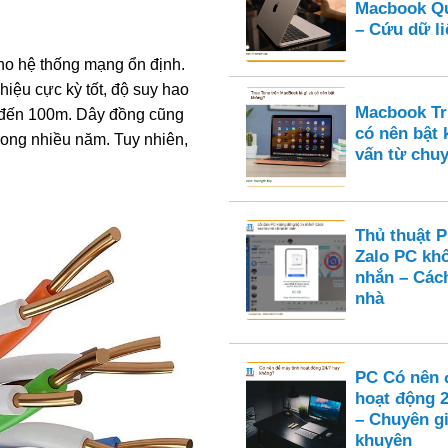
Macbook Qu
– Cứu dữ li
cho hệ thống mạng ổn định.
hiệu cực kỳ tốt, độ suy hao
Macbook Tru
ài đến 100m. Dây đồng cũng
có nên bật
trong nhiều năm. Tuy nhiên,
vấn từ chuy
Thủ thuật 
Zalo PC kh
nhắn – Cách
nhà
PC Có nên 
hoạt động 
– Chuyên gi
khuyên