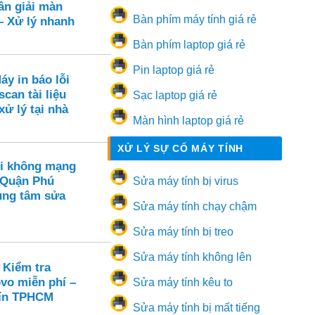
ân giải màn
Bàn phím máy tính giá rẻ
– Xử lý nhanh
Bàn phím laptop giá rẻ
Pin laptop giá rẻ
áy in báo lỗi
scan tài liệu
Sạc laptop giá rẻ
xử lý tại nhà
Màn hình laptop giá rẻ
XỬ LÝ SỰ CỐ MÁY TÍNH
i không mạng
 Quận Phú
Sửa máy tính bị virus
ung tâm sửa
Sửa máy tính chạy chậm
Sửa máy tính bị treo
Sửa máy tính không lên
 Kiểm tra
vo miễn phí –
Sửa máy tính kêu to
 tín TPHCM
Sửa máy tính bị mất tiếng