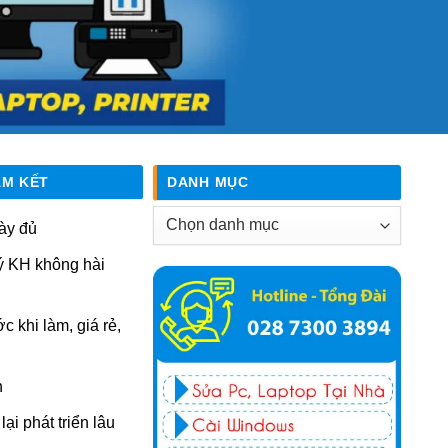
AM KẾT
DANH MỤC
Danh
ày đủ
mục
ý KH không hài
ớc khi làm, giá rẻ,
n
ại phát triển lâu