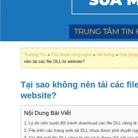
Trường Tín
»
Thủ thuật công nghệ
»
Hệ thống
»
Giải phá
nên tải các file DLL từ website?
Tại sao không nên tải các fil
website?
Nội Dung Bài Viết
Lý do nên tuyệt đối tránh download các file DLL riêng lẻ
File trên các trang web tải DLL chưa được phê duyệt n
Cài đặt một file DLL riêng lẻ chỉ xử lý được “bề nổi của