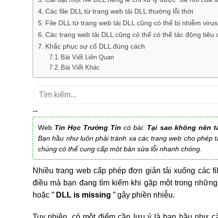
Các file DLL từ trang web tải DLL thường lỗi thời
File DLL từ trang web tải DLL cũng có thể bị nhiễm virus
Các trang web tải DLL cũng có thể có thể tác động tiêu
Khắc phục sự cố DLL đúng cách
Bài Viết Liên Quan
Bài Viết Khác
Tìm
kiếm:
--
Web
Tin Học Trường Tín
có bài:
Tại sao không nên tả
Bạn hầu như luôn phải tránh xa các trang web cho phép t
chúng có thể cung cấp một bản sửa lỗi nhanh chóng.
Nhiều trang web cấp phép đơn giản tải xuống các fil
điều mà bạn đang tìm kiếm khi gặp một trong những
hoặc ”
DLL is missing
” gây phiền nhiễu.
Tuy nhiên, có một điểm cần lưu ý là bạn hầu như cà