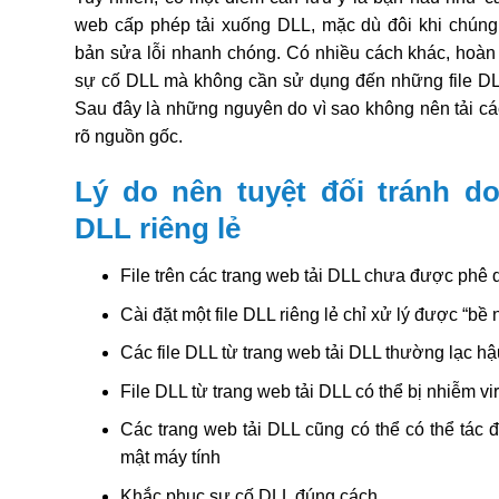
web cấp phép tải xuống DLL, mặc dù đôi khi chúng
bản sửa lỗi nhanh chóng. Có nhiều cách khác, hoàn
sự cố DLL mà không cần sử dụng đến những file DLL 
Sau đây là những nguyên do vì sao không nên tải các
rõ nguồn gốc.
Lý do nên tuyệt đối tránh do
DLL riêng lẻ
File trên các trang web tải DLL chưa được phê
Cài đặt một file DLL riêng lẻ chỉ xử lý được “bề
Các file DLL từ trang web tải DLL thường lạc hậ
File DLL từ trang web tải DLL có thể bị nhiễm vi
Các trang web tải DLL cũng có thể có thể tác 
mật máy tính
Khắc phục sự cố DLL đúng cách