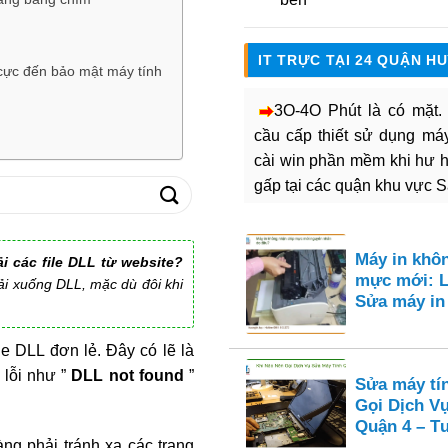
IT TRỰC TẠI 24 QUẬN H
 cực đến bảo mật máy tính
3O-4O Phút là có mặt
cầu cấp thiết sử dụng máy 
cài win phần mềm khi hư 
gấp tại các quận khu vực 
Máy in khô
i các file DLL từ website?
mực mới: L
ải xuống DLL, mặc dù đôi khi
Sửa máy i
e DLL đơn lẻ. Đây có lẽ là
 lỗi như ”
DLL not found
”
Sửa máy tí
Gọi Dịch V
Quận 4 – Tư
ng phải tránh xa các trang