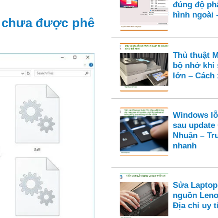
đúng độ ph
hình ngoài 
LL chưa được phê
Thủ thuật M
bộ nhớ khi 
lớn – Cách 
Windows lỗ
sau update
Nhuận – Tr
nhanh
Sửa Laptop
nguồn Leno
Địa chỉ uy