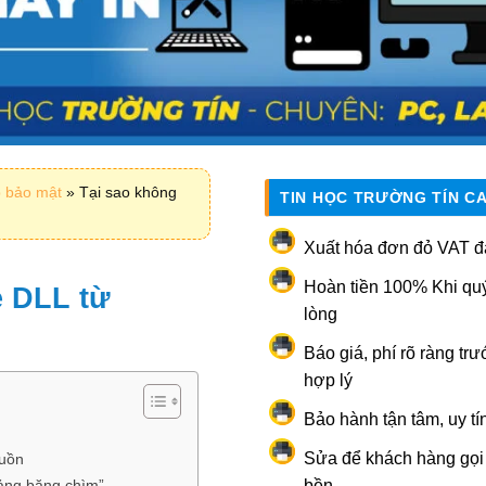
p bảo mật
»
Tại sao không
TIN HỌC TRƯỜNG TÍN C
Xuất hóa đơn đỏ VAT đ
Hoàn tiền 100% Khi qu
e DLL từ
lòng
Báo giá, phí rõ ràng trư
hợp lý
Bảo hành tận tâm, uy tí
Sửa để khách hàng gọi l
guồn
 tảng băng chìm”
bền