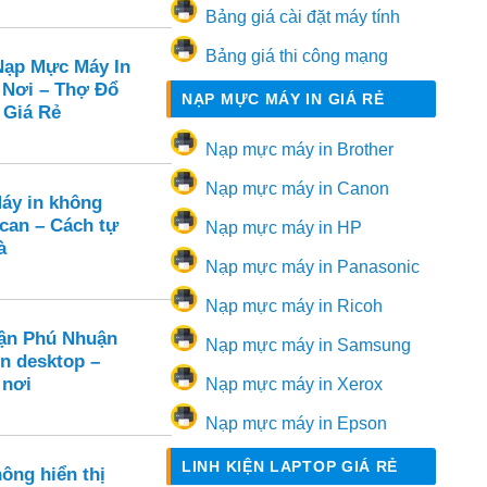
Bảng giá cài đặt máy tính
Bảng giá thi công mạng
ạp Mực Máy In
 Nơi – Thợ Đổ
NẠP MỰC MÁY IN GIÁ RẺ
 Giá Rẻ
Nạp mực máy in Brother
Nạp mực máy in Canon
Máy in không
can – Cách tự
Nạp mực máy in HP
à
Nạp mực máy in Panasonic
Nạp mực máy in Ricoh
ận Phú Nhuận
Nạp mực máy in Samsung
ên desktop –
 nơi
Nạp mực máy in Xerox
Nạp mực máy in Epson
LINH KIỆN LAPTOP GIÁ RẺ
ông hiển thị