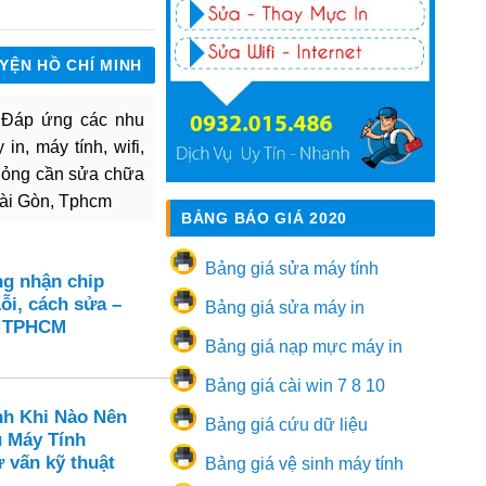
UYỆN HỒ CHÍ MINH
. Đáp ứng các nhu
in, máy tính, wifi,
hỏng cần sửa chữa
Sài Gòn, Tphcm
BẢNG BÁO GIÁ 2020
Bảng giá sửa máy tính
ng nhận chip
ỗi, cách sửa –
Bảng giá sửa máy in
n TPHCM
Bảng giá nạp mực máy in
Bảng giá cài win 7 8 10
nh Khi Nào Nên
Bảng giá cứu dữ liệu
ụ Máy Tính
 vấn kỹ thuật
Bảng giá vệ sinh máy tính