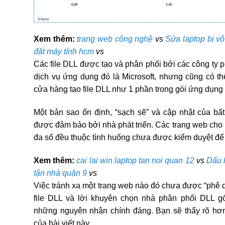
Xem thêm:
trang web công nghệ
vs
Sửa laptop bị vô
đặt máy tính hcm
vs
Các file DLL được tạo và phân phối bởi các công ty p
dịch vụ ứng dụng đó là Microsoft, nhưng cũng có th
cửa hàng tạo file DLL như 1 phần trong gói ứng dụng
Một bản sao ổn định, “sạch sẽ” và cập nhật của bất 
được đảm bảo bởi nhà phát triển. Các trang web cho 
đa số đều thuộc tình huống chưa được kiểm duyệt để
Xem thêm:
cai lai win laptop tan noi quan 12
vs
Dấu h
tận nhà quận 9
vs
Việc tránh xa một trang web nào đó chưa được “phê du
file DLL và lời khuyên chọn nhà phân phối DLL gốc
những nguyên nhân chính đáng. Bạn sẽ thấy rõ hơn 
của bài viết này.