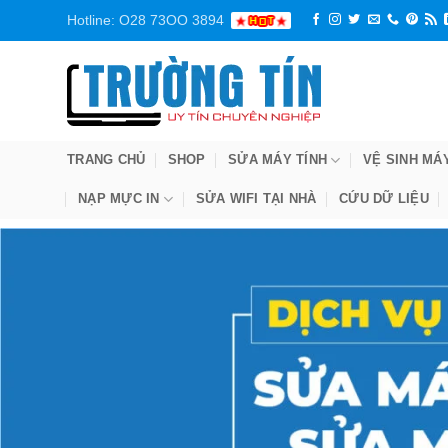
Bỏ
Hotline: O28 73OO 3894
qua
nội
dung
TRANG CHỦ
SHOP
SỬA MÁY TÍNH
VỆ SINH MÁ
NẠP MỰC IN
SỬA WIFI TẠI NHÀ
CỨU DỮ LIỆU