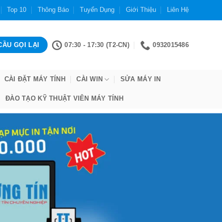
Top 10
Thông Báo
Tuyển Dụng
Giới Thiệu
Liên Hệ
07:30 - 17:30 (T2-CN)
0932015486
CÀI ĐẶT MÁY TÍNH
CÀI WIN
SỬA MÁY IN
ĐÀO TẠO KỸ THUẬT VIÊN MÁY TÍNH