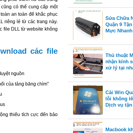
 cũng có thể cung cấp một
 toàn an toàn để khắc phục
Sửa Chữa N
riêng lẻ từ các trang này.
Quận 9 Tận
 file DLL từ website không
Mực Nhanh
wnload các file
Thủ thuật 
nhận kính s
xử lý tại nh
 duyệt nguồn
 nổi của tảng băng chìm”
Cài Win Qu
u
lỗi không l
rus
Dịch vụ tận
động thiếu tích cực đến bảo
Macbook kh