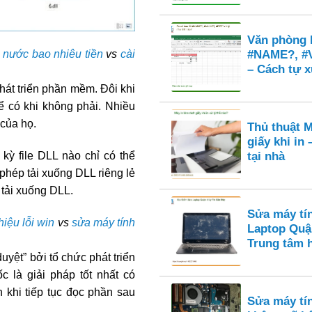
Văn phòng E
#NAME?, #
 nước bao nhiêu tiền
vs
cài
– Cách tự x
hát triển phần mềm. Đôi khi
ể có khi không phải. Nhiều
 của họ.
Thủ thuật M
giấy khi in
tại nhà
kỳ file DLL nào chỉ có thể
phép tải xuống DLL riêng lẻ
 tải xuống DLL.
Sửa máy tí
iệu lỗi win
vs
sửa máy tính
Laptop Quậ
Trung tâm 
yệt” bởi tổ chức phát triển
 là giải pháp tốt nhất có
khi tiếp tục đọc phần sau
Sửa máy tí