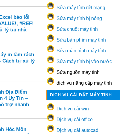
Sửa máy tính rớt mạng
xcel báo lỗi
Sửa máy tính bị nóng
VALUE!, #REF!
Sửa chuột máy tính
ử lý tại nhà
Sửa bàn phím máy tính
Sửa màn hình máy tính
áy in làm rách
 – Cách tự xử lý
Sửa máy tính bị vào nước
Sửa nguồn máy tính
dịch vụ nâng cấp máy tính
nh Địa Điểm
DỊCH VỤ CÀI ĐẶT MÁY TÍNH
n 4 Uy Tín –
hỗ trợ nhanh
Dịch vụ cài win
Dịch vụ cài office
nh Hóc Môn
Dịch vụ cài autocad