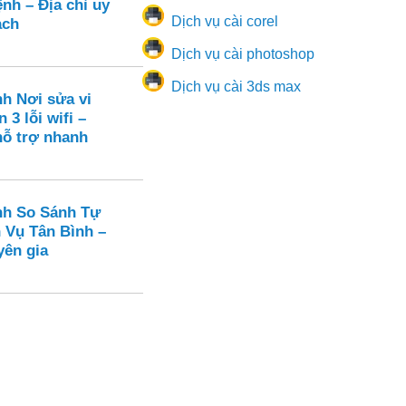
nh – Địa chỉ uy
Dịch vụ cài corel
ạch
Dịch vụ cài photoshop
Dịch vụ cài 3ds max
nh Nơi sửa vi
 3 lỗi wifi –
hỗ trợ nhanh
nh So Sánh Tự
 Vụ Tân Bình –
yên gia