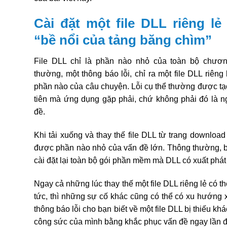
Cài đặt một file DLL riêng lẻ
“bề nổi của tảng băng chìm”
File DLL chỉ là phần nào nhỏ của toàn bộ chươ
thường, một thông báo lỗi, chỉ ra một file DLL riêng 
phần nào của câu chuyện. Lỗi cụ thể thường được tạo
tiên mà ứng dụng gặp phải, chứ không phải đó là n
đề.
Khi tải xuống và thay thế file DLL từ trang downloa
được phần nào nhỏ của vấn đề lớn. Thông thường, b
cài đặt lại toàn bộ gói phần mềm mà DLL có xuất phát 
Ngay cả những lúc thay thế một file DLL riêng lẻ có t
tức, thì những sự cố khác cũng có thể có xu hướng x
thông báo lỗi cho bạn biết về một file DLL bị thiếu kh
công sức của mình bằng khắc phục vấn đề ngay lần đ