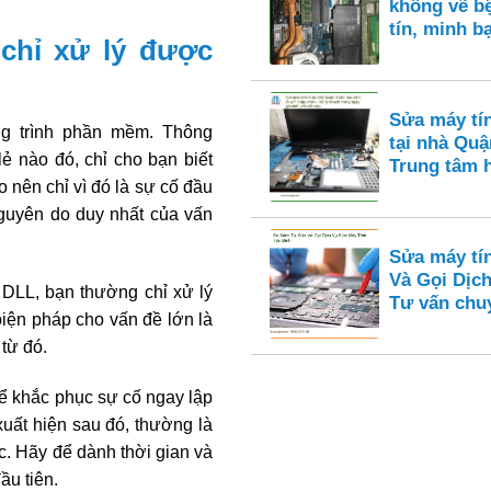
không vẽ bệ
tín, minh b
 chỉ xử lý được
Sửa máy tí
ng trình phần mềm. Thông
tại nhà Quận
lẻ nào đó, chỉ cho bạn biết
Trung tâm 
 nên chỉ vì đó là sự cố đầu
guyên do duy nhất của vấn
Sửa máy tí
Và Gọi Dịch
d DLL, bạn thường chỉ xử lý
Tư vấn chu
iện pháp cho vấn đề lớn là
từ đó.
hể khắc phục sự cố ngay lập
uất hiện sau đó, thường là
ác. Hãy để dành thời gian và
ầu tiên.