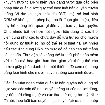
khuynh hướng DRM hiện vẫn đang vượt qua các biện
pháp bảo quản được quy chế theo luật bản quyền truyền
thống. Ví dụ: khi bạn phát đĩa DVD, một số loại hình
DRM sẽ không cho phép bạn bỏ lỡ đoạn giới thiệu, điều
này hề không liên quan gì đến việc bảo vệ bản quyền.
Chịu nhiều bất lợi hơn hết người tiêu dùng là các thư
viện cũng như các tổ chức dạy dỗ lưu trữ rồi cho mượn
nội dung kỹ thuật số, họ có thể sẽ bị thiệt hại rất nhiều
nếu các ứng dụng DRM có mức độ có hạn cao trở thành
tiêu chuẩn. Thư viện sẽ không thể lưu trữ phần nào mềm
với khóa mã hóa giới hạn thời gian và không thể cho
mượn giấy phép dành cho một thiết bị để xem nội dung
bằng loại hình cho mượn truyền thống của mình được.
Các lập luận ngăn chặn quản lý bản quyền nội dung số
dựa vào các vấn đề như quyền riêng tư của người dùng,
sự đổi mới công nghệ và các thức sử dụng hợp lý. Như
đã nói, theo luật bản quyền, học thuyết
fair use
cho phép