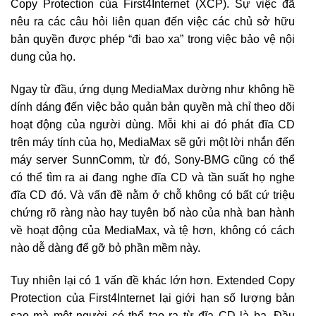
Copy Protection của First4Internet (XCP). Sự việc đã
nêu ra các câu hỏi liên quan đến việc các chủ sở hữu
bản quyền được phép “đi bao xa” trong việc bảo vệ nội
dung của họ.
Ngay từ đầu, ứng dụng MediaMax dường như không hề
dính dáng đến việc bảo quản bản quyền mà chỉ theo dõi
hoạt động của người dùng. Mỗi khi ai đó phát đĩa CD
trên máy tính của họ, MediaMax sẽ gửi một lời nhắn đến
máy server SunnComm, từ đó, Sony-BMG cũng có thể
có thể tìm ra ai đang nghe đĩa CD và tần suất họ nghe
đĩa CD đó. Và vấn đề nằm ở chỗ không có bất cứ triệu
chứng rõ ràng nào hay tuyên bố nào của nhà ban hành
về hoạt động của MediaMax, và tệ hơn, không có cách
nào dễ dàng để gỡ bỏ phần mềm này.
Tuy nhiên lại có 1 vấn đề khác lớn hơn. Extended Copy
Protection của First4Internet lại giới hạn số lượng bản
sao mà một người có thể tạo ra từ đĩa CD là ba. Đầu