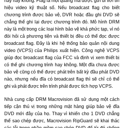
này hay không. Flag là một quãng mã được gửi đi với tín
hiệu video kỹ thuật số. Nếu broadcast flag cho biết
chương trình được bảo vệ, DVR hoặc đầu ghi DVD sẽ
chẳng thể ghi lại được chương trình đó. Mô hình DRM
này là một trong các loại hình bảo vệ khá phức tạp, vì nó
đòi hỏi cả phương tiện và thiết bị đều có thể đọc được
broadcast flag. Đây là khi hệ thống bảo quản nội dung
video (VCPS) của Philips xuất hiện. Công nghệ VCPS
giúp đọc broadcast flag của FCC và định vị xem thiết bị
có thể ghi chương trình hay không. Một đĩa chưa được
bảo vệ cũng có thể được phát trên bất kỳ đầu phát DVD
nào, nhưng nếu đĩa có broadcast flag thì sẽ chỉ có thể
ghi và phát được trên trình phát được tích hợp VCPS.
Nhà cung cấp DRM Macrovision đã sử dụng một cách
tiếp cận thú vị trong những mặt hàng giúp bảo vệ đĩa
DVD mới đây của họ. Thay vì khiến cho 1 DVD chẳng
thể sao chép được, Macrovision RipGuard sẽ khai thác
các lỗi trong phần mềm sao chép DVD để từ đó chống