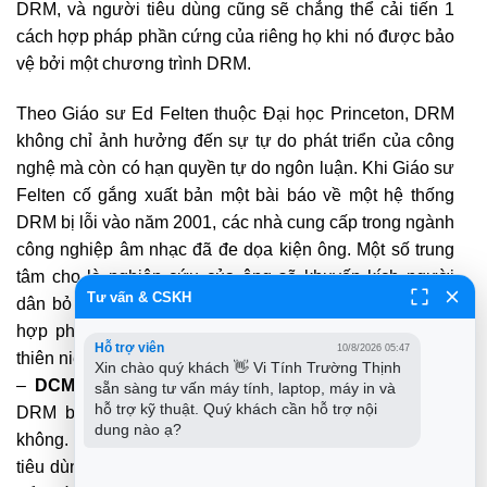
DRM, và người tiêu dùng cũng sẽ chẳng thể cải tiến 1
cách hợp pháp phần cứng của riêng họ khi nó được bảo
vệ bởi một chương trình DRM.
Theo Giáo sư Ed Felten thuộc Đại học Princeton, DRM
không chỉ ảnh hưởng đến sự tự do phát triển của công
nghệ mà còn có hạn quyền tự do ngôn luận. Khi Giáo sư
Felten cố gắng xuất bản một bài báo về một hệ thống
DRM bị lỗi vào năm 2001, các nhà cung cấp trong ngành
công nghiệp âm nhạc đã đe dọa kiện ông. Một số trung
tâm cho là nghiên cứu của ông sẽ khuyến kích người
Tư vấn & CSKH
dân bỏ qua các chương trình DRM, và điều đây là bất
hợp pháp tại Hoa Kỳ. Đạo luật bản quyền kỹ thuật số
Hỗ trợ viên
10/8/2026 05:47
thiên niên kỷ năm 1998 (Digital Millennium Copyright Act
Xin chào quý khách 👋 Vi Tính Trường Thịnh 
–
DCMA
) đảm bảo việc bảo quản một chương trình
sẵn sàng tư vấn máy tính, laptop, máy in và 
hỗ trợ kỹ thuật. Quý khách cần hỗ trợ nội 
DRM bất cứ nó có tôn trọng học thuyết
fair use
hay
dung nào ạ?
không. Các nhóm đấu tranh cho quyền lợi của người
tiêu dùng ở không ít nước đang vận động Quốc hội sửa