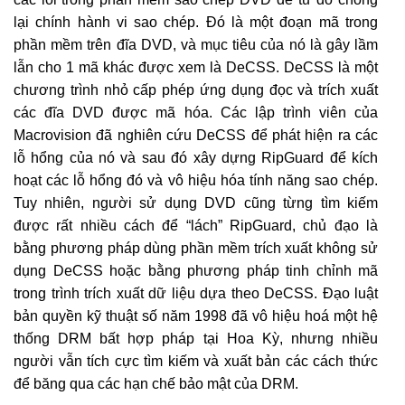
lại chính hành vi sao chép. Đó là một đoạn mã trong
phần mềm trên đĩa DVD, và mục tiêu của nó là gây lầm
lẫn cho 1 mã khác được xem là DeCSS. DeCSS là một
chương trình nhỏ cấp phép ứng dụng đọc và trích xuất
các đĩa DVD được mã hóa. Các lập trình viên của
Macrovision đã nghiên cứu DeCSS để phát hiện ra các
lỗ hổng của nó và sau đó xây dựng RipGuard để kích
hoạt các lỗ hổng đó và vô hiệu hóa tính năng sao chép.
Tuy nhiên, người sử dụng DVD cũng từng tìm kiếm
được rất nhiều cách để “lách” RipGuard, chủ đạo là
bằng phương pháp dùng phần mềm trích xuất không sử
dụng DeCSS hoặc bằng phương pháp tinh chỉnh mã
trong trình trích xuất dữ liệu dựa theo DeCSS. Đạo luật
bản quyền kỹ thuật số năm 1998 đã vô hiệu hoá một hệ
thống DRM bất hợp pháp tại Hoa Kỳ, nhưng nhiều
người vẫn tích cực tìm kiếm và xuất bản các cách thức
để băng qua các hạn chế bảo mật của DRM.