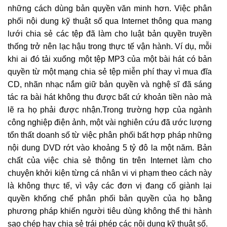
những cách dùng bản quyền văn minh hơn. Việc phân
phối nội dung kỹ thuật số qua Internet thông qua mạng
lưới chia sẻ các tệp đã làm cho luật bản quyền truyền
thống trở nên lạc hậu trong thực tế vận hành. Ví dụ, mỗi
khi ai đó tải xuống một tệp MP3 của một bài hát có bản
quyền từ một mạng chia sẻ tệp miễn phí thay vì mua đĩa
CD, nhãn nhạc nắm giữ bản quyền và nghệ sĩ đã sáng
tác ra bài hát không thu được bất cứ khoản tiền nào mà
lẽ ra họ phải được nhận.Trong trường hợp của ngành
công nghiệp điện ảnh, một vài nghiên cứu đã ước lượng
tổn thất doanh số từ việc phân phối bất hợp pháp những
nội dung DVD rớt vào khoảng 5 tỷ đô la một năm. Bản
chất của việc chia sẻ thông tin trên Internet làm cho
chuyện khởi kiện từng cá nhân vi vi phạm theo cách này
là không thực tế, vì vậy các đơn vị đang cố giành lại
quyền khống chế phân phối bản quyền của họ bằng
phương pháp khiến người tiêu dùng không thể thi hành
sao chép hay chia sẻ trái phép các nội dung kỹ thuật số.