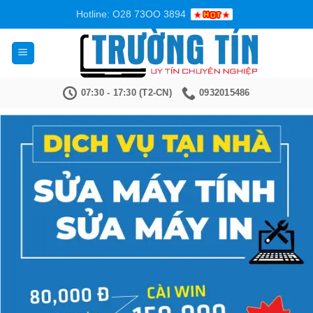
Bỏ
Hotline: O28 73OO 3894
qua
nội
dung
07:30 - 17:30 (T2-CN)
0932015486