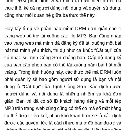
trình DRM phải định vị và miêu tả hữu hiệu được ba
thực thể, kể cả người dùng, nội dung và quyền sử dụng,
cũng như mối quan hệ giữa ba thực thể này.
Hãy lấy tỉ dụ về phần nào mềm DRM đơn giản cho 1
trang web bổ trợ tải xuống các file MP3. Bạn đăng nhập
vào trang web mà mình đã đăng ký để tải xuống một bài
hát mà mình yêu thích, thí dụ như ca khúc “Cát bụi” của
cố nhạc sĩ Trịnh Công Sơn chẳng hạn. Cấp độ đăng ký
của bạn cấp phép bạn có thể tải xuống năm bài hát mỗi
tháng. Trong tình huống này, các thực thể mà DRM luôn
phải quản lý sẽ bao gồm người sử dụng là bạn và nội
dung là “Cát bụi” của Trịnh Công Sơn. Xác định được
người dùng và nội dung là những nhiệm vụ khá đơn
giản. Bạn thì đã có số ID khách hàng riêng và mỗi tệp
MP3 trên trang web cũng cũng có thể có mã số mặt hàng
cụ thể được liên kết, phần khó khăn hơn sẽ là xác định
được các quyền, tức là cách thức mà ở đó bạn được và