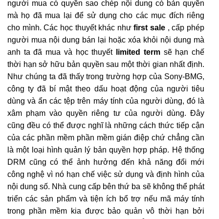
người mua có quyền sao chép nội dung có bản quyền
mà họ đã mua lại để sử dụng cho các mục đích riêng
cho mình. Các học thuyết khác như
first sale
, cấp phép
người mua nội dung bán lại hoặc xóa khỏi nội dung mà
anh ta đã mua và học thuyết
limited term
sẽ hạn chế
thời hạn sở hữu bản quyền sau một thời gian nhất định.
Như chúng ta đã thấy trong trường hợp của Sony-BMG,
công ty đã bí mật theo dấu hoạt động của người tiêu
dùng và ẩn các tệp trên máy tính của người dùng, đó là
xâm phạm vào quyền riêng tư của người dùng. Đây
cũng đều có thể được nghĩ là những cách thức tiếp cận
của các phần mềm phần mềm gián điệp chứ chẳng cần
là một loại hình quản lý bản quyền hợp pháp. Hệ thống
DRM cũng có thể ảnh hưởng đến khả năng đổi mới
công nghệ vì nó hạn chế việc sử dụng và định hình của
nội dung số. Nhà cung cấp bên thứ ba sẽ không thể phát
triển các sản phẩm và tiện ích bổ trợ nếu mã máy tính
trong phần mềm kia được bảo quản vô thời hạn bởi