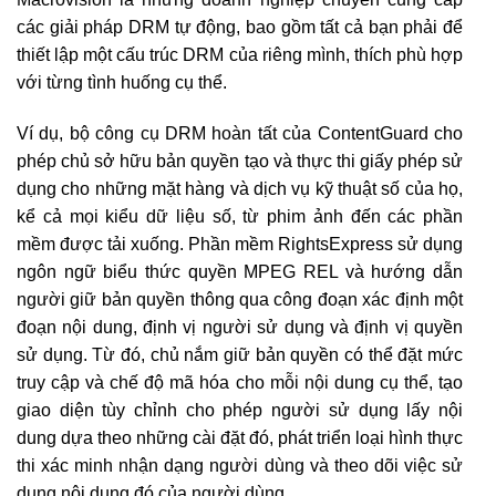
các giải pháp DRM tự động, bao gồm tất cả bạn phải để
thiết lập một cấu trúc DRM của riêng mình, thích phù hợp
với từng tình huống cụ thể.
Ví dụ, bộ công cụ DRM hoàn tất của ContentGuard cho
phép chủ sở hữu bản quyền tạo và thực thi giấy phép sử
dụng cho những mặt hàng và dịch vụ kỹ thuật số của họ,
kể cả mọi kiểu dữ liệu số, từ phim ảnh đến các phần
mềm được tải xuống. Phần mềm RightsExpress sử dụng
ngôn ngữ biểu thức quyền MPEG REL và hướng dẫn
người giữ bản quyền thông qua công đoạn xác định một
đoạn nội dung, định vị người sử dụng và định vị quyền
sử dụng. Từ đó, chủ nắm giữ bản quyền có thể đặt mức
truy cập và chế độ mã hóa cho mỗi nội dung cụ thể, tạo
giao diện tùy chỉnh cho phép người sử dụng lấy nội
dung dựa theo những cài đặt đó, phát triển loại hình thực
thi xác minh nhận dạng người dùng và theo dõi việc sử
dụng nội dung đó của người dùng.