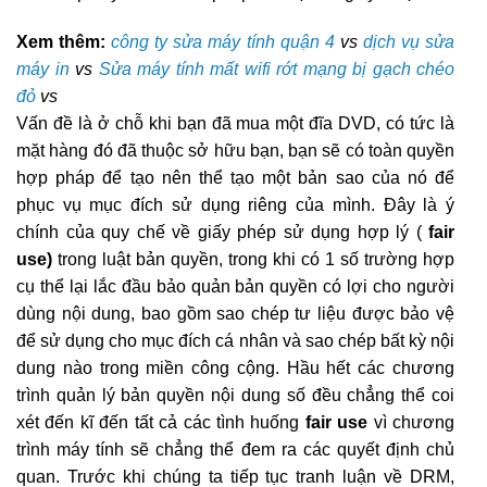
Xem thêm:
công ty sửa máy tính quận 4
vs
dịch vụ sửa
máy in
vs
Sửa máy tính mất wifi rớt mạng bị gạch chéo
đỏ
vs
Vấn đề là ở chỗ khi bạn đã mua một đĩa DVD, có tức là
mặt hàng đó đã thuộc sở hữu bạn, bạn sẽ có toàn quyền
hợp pháp để tạo nên thể tạo một bản sao của nó để
phục vụ mục đích sử dụng riêng của mình. Đây là ý
chính của quy chế về giấy phép sử dụng hợp lý (
fair
use)
trong luật bản quyền, trong khi có 1 số trường hợp
cụ thể lại lắc đầu bảo quản bản quyền có lợi cho người
dùng nội dung, bao gồm sao chép tư liệu được bảo vệ
để sử dụng cho mục đích cá nhân và sao chép bất kỳ nội
dung nào trong miền công cộng. Hầu hết các chương
trình quản lý bản quyền nội dung số đều chẳng thể coi
xét đến kĩ đến tất cả các tình huống
fair use
vì chương
trình máy tính sẽ chẳng thể đem ra các quyết định chủ
quan. Trước khi chúng ta tiếp tục tranh luận về DRM,