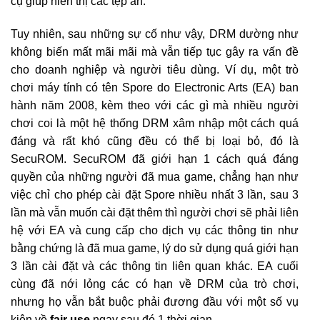
cụ giúp hiển thị các tệp ẩn.
Tuy nhiên, sau những sự cố như vậy, DRM dường như
không biến mất mãi mãi mà vẫn tiếp tục gây ra vấn đề
cho doanh nghiệp và người tiêu dùng. Ví dụ, một trò
chơi máy tính có tên Spore do Electronic Arts (EA) ban
hành năm 2008, kèm theo với các gì mà nhiều người
chơi coi là một hệ thống DRM xâm nhập một cách quá
đáng và rất khó cũng đều có thể bị loại bỏ, đó là
SecuROM. SecuROM đã giới hạn 1 cách quá đáng
quyền của những người đã mua game, chẳng hạn như
việc chỉ cho phép cài đặt Spore nhiều nhất 3 lần, sau 3
lần mà vẫn muốn cài đặt thêm thì người chơi sẽ phải liên
hệ với EA và cung cấp cho dịch vụ các thông tin như
bằng chứng là đã mua game, lý do sử dụng quá giới hạn
3 lần cài đặt và các thông tin liên quan khác. EA cuối
cùng đã nới lỏng các có hạn về DRM của trò chơi,
nhưng họ vẫn bắt buộc phải đương đầu với một số vụ
kiện về
fair use
ngay sau đó 1 thời gian.