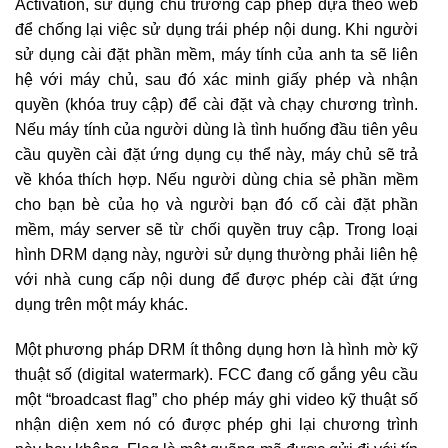
Activation, sử dụng chủ trương cấp phép dựa theo web
để chống lại việc sử dụng trái phép nội dung. Khi người
sử dụng cài đặt phần mềm, máy tính của anh ta sẽ liên
hệ với máy chủ, sau đó xác minh giấy phép và nhận
quyền (khóa truy cập) để cài đặt và chạy chương trình.
Nếu máy tính của người dùng là tình huống đầu tiên yêu
cầu quyền cài đặt ứng dụng cụ thể này, máy chủ sẽ trả
về khóa thích hợp. Nếu người dùng chia sẻ phần mềm
cho bạn bè của họ và người bạn đó cố cài đặt phần
mềm, máy server sẽ từ chối quyền truy cập. Trong loại
hình DRM dạng này, người sử dụng thường phải liên hệ
với nhà cung cấp nội dung để được phép cài đặt ứng
dụng trên một máy khác.
Một phương pháp DRM ít thông dụng hơn là hình mờ kỹ
thuật số (digital watermark). FCC đang cố gắng yêu cầu
một “broadcast flag” cho phép máy ghi video kỹ thuật số
nhận diện xem nó có được phép ghi lại chương trình