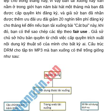
tệp cho trong tháng này, vì vậy bản tải xuống này vẫn
nằm ở trong giới hạn năm bài hát một tháng mà bạn đã
được cấp quyền khi đăng ký, và giả sử bạn đã nhận
được thêm ưu đãi ưu đãi giảm 20 nghìn tiền phí đăng ký
cho tháng kế đến nếu bạn tải xuống bài ”Cát bụi” này, khi
đó, bạn có thể sao chép các tệp theo
fair use
. Giả sử
chủ sở hữu bản quyền từ chối việc cấp quyền trích xuất
nội dung kỹ thuật số của mình cho bất kỳ ai. Cấu trúc
DRM cho tập tin MP3 mà bạn xuống có thể trông giống
như sau: