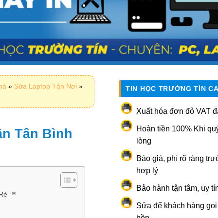
nhà
»
Sửa Laptop Tận Nơi
»
TIN HỌC TRƯỜNG TÍN C
Xuất hóa đơn đỏ VAT đ
Hoàn tiền 100% Khi qu
ận Tân Bình
lòng
Báo giá, phí rõ ràng trư
hợp lý
Bảo hành tận tâm, uy tí
 Rẻ ™
Sửa để khách hàng gọi l
bền