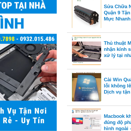
Sửa Chữa N
Quận 9 Tận
Mực Nhanh
Thủ thuật 
nhận kính s
xử lý tại nh
Cài Win Qu
lỗi không l
Dịch vụ tận
Macbook kh
đúng độ ph
hình ngoài 