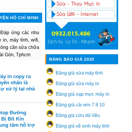
UYỆN HỒ CHÍ MINH
. Đáp ứng các nhu
in, máy tính, wifi,
hỏng cần sửa chữa
Sài Gòn, Tphcm
BẢNG BÁO GIÁ 2020
Bảng giá sửa máy tính
áy in copy ra
yên nhân là
Bảng giá sửa máy in
tự xử lý tại nhà
Bảng giá nạp mực máy in
Bảng giá cài win 7 8 10
ptop Đường
Bảng giá cứu dữ liệu
 Bị Bít Kín
rung tâm hỗ trợ
Bảng giá vệ sinh máy tính