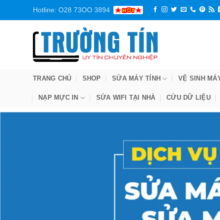
Bỏ
Hotline: O28 73OO 3894
qua
nội
dung
TRANG CHỦ
SHOP
SỬA MÁY TÍNH
VỆ SINH MÁ
NẠP MỰC IN
SỬA WIFI TẠI NHÀ
CỨU DỮ LIỆU