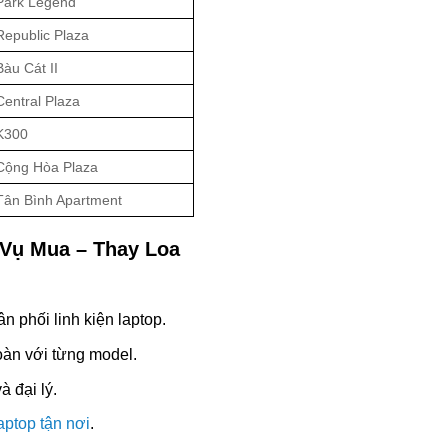
Park Legend
epublic Plaza
àu Cát II
entral Plaza
K300
Cộng Hòa Plaza
Tân Bình Apartment
 Vụ Mua – Thay Loa
 phối linh kiện laptop.
oàn với từng model.
 đại lý.
aptop tận nơi
.