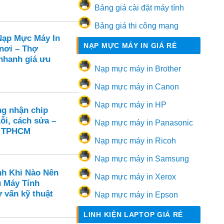
Bảng giá cài đặt máy tính
Bảng giá thi công mạng
ạp Mực Máy In
NẠP MỰC MÁY IN GIÁ RẺ
 nơi – Thợ
hanh giá ưu
Nạp mực máy in Brother
Nạp mực máy in Canon
Nạp mực máy in HP
ng nhận chip
ỗi, cách sửa –
Nạp mực máy in Panasonic
n TPHCM
Nạp mực máy in Ricoh
Nạp mực máy in Samsung
nh Khi Nào Nên
Nạp mực máy in Xerox
ụ Máy Tính
 vấn kỹ thuật
Nạp mực máy in Epson
LINH KIỆN LAPTOP GIÁ RẺ