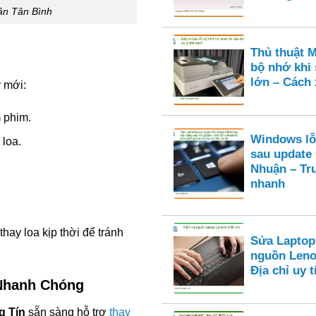
ận Tân Bình
Thủ thuật M
bộ nhớ khi 
lớn – Cách 
y mới:
 phim.
Windows lỗ
 loa.
sau update
Nhuận – Tr
nhanh
thay loa kịp thời để tránh
Sửa Laptop
nguồn Leno
Địa chỉ uy
 Nhanh Chóng
g Tín
sẵn sàng hỗ trợ
thay