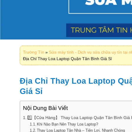
Trường Tín
»
Sửa máy tính - Dịch vụ sửa chữa uy tín tại 
Địa Chỉ Thay Loa Laptop Quận Tân Bình Giá Sỉ
Địa Chỉ Thay Loa Laptop Qu
Giá Sỉ
Nội Dung Bài Viết
1️⃣【Cửa Hàng】 Thay Loa Laptop Quận Tân Bình Giá
Khi Nào Bạn Nên Thay Loa Laptop?
Thay Loa Laptop Tận Nhà – Tiện Lợi, Nhanh Chóng