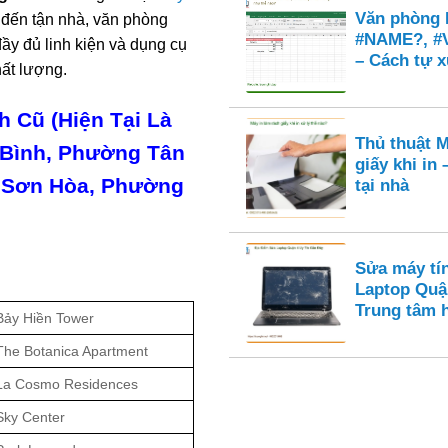
Văn phòng E
 đến tận nhà, văn phòng
#NAME?, #
ầy đủ linh kiện và dụng cụ
– Cách tự x
ất lượng.
 Cũ (Hiện Tại Là
Thủ thuật M
Bình, Phường Tân
giấy khi in
 Sơn Hòa, Phường
tại nhà
Sửa máy tí
h
Laptop Quậ
Trung tâm 
Bảy Hiền Tower
he Botanica Apartment
La Cosmo Residences
Sky Center