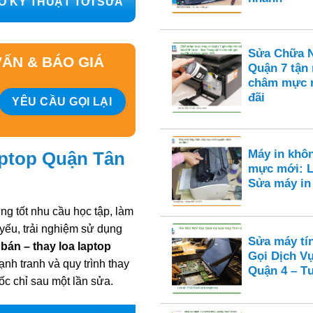
O KỸ THUẬT TỚI SỬA
Sửa Chữa N
ẤN & BÁO GIÁ
Quận 7 tận
châm mực n
đãi
Máy in khô
ptop Quận Tân
mực mới: L
Sửa máy i
ng tốt nhu cầu học tập, làm
g yếu, trải nghiệm sử dụng
Sửa máy tí
bán – thay loa laptop
Gọi Dịch V
ạnh tranh và quy trình thay
Quận 4 – Tư
c chỉ sau một lần sửa.