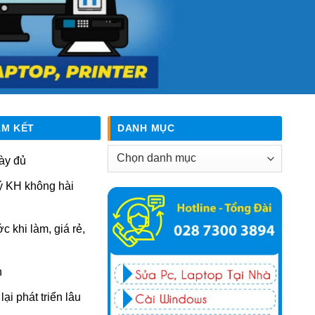
AM KẾT
DANH MỤC
Danh
ày đủ
mục
ý KH không hài
ớc khi làm, giá rẻ,
n
ại phát triển lâu