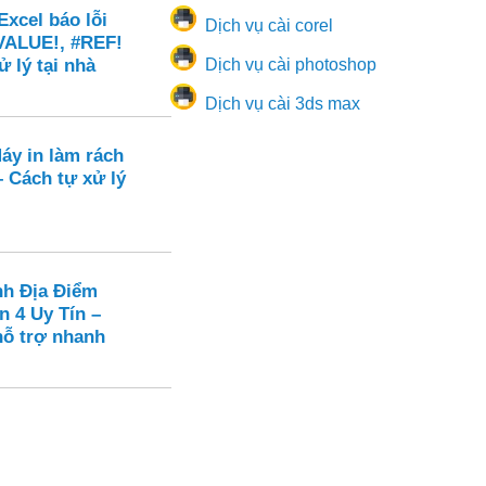
xcel báo lỗi
Dịch vụ cài corel
VALUE!, #REF!
ử lý tại nhà
Dịch vụ cài photoshop
Dịch vụ cài 3ds max
áy in làm rách
 – Cách tự xử lý
nh Địa Điểm
n 4 Uy Tín –
hỗ trợ nhanh