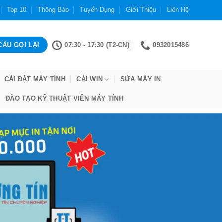
Top 10
Thông Báo
Tuyển Dụng
Giới Thiệu
Liên Hệ
07:30 - 17:30 (T2-CN)
0932015486
CÀI ĐẶT MÁY TÍNH
CÀI WIN
SỬA MÁY IN
ĐÀO TẠO KỸ THUẬT VIÊN MÁY TÍNH