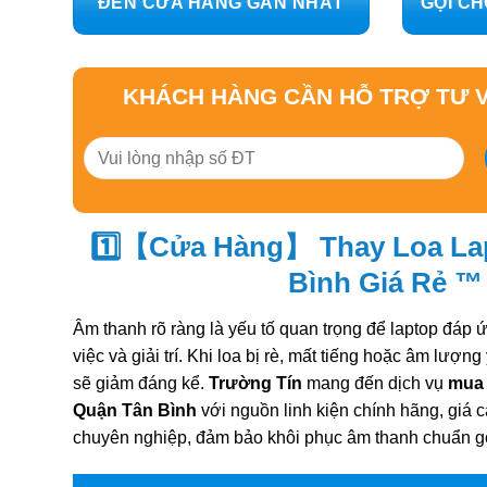
ĐẾN CỬA HÀNG GẦN NHẤT
GỌI CH
KHÁCH HÀNG CẦN HỖ TRỢ TƯ V
1️⃣【Cửa Hàng】 Thay Loa La
Bình Giá Rẻ ™
Âm thanh rõ ràng là yếu tố quan trọng để laptop đáp ứ
việc và giải trí. Khi loa bị rè, mất tiếng hoặc âm lượn
sẽ giảm đáng kể.
Trường Tín
mang đến dịch vụ
mua 
Quận Tân Bình
với nguồn linh kiện chính hãng, giá c
chuyên nghiệp, đảm bảo khôi phục âm thanh chuẩn gố