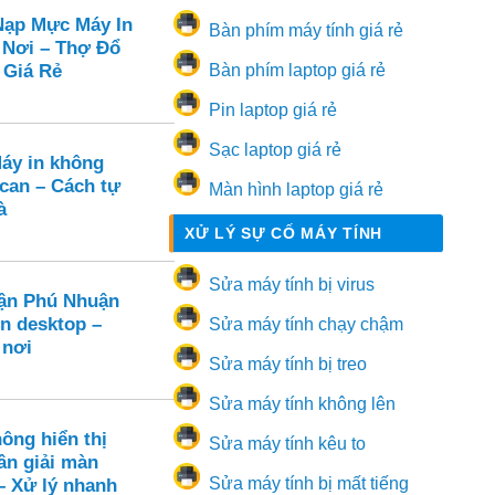
ạp Mực Máy In
Bàn phím máy tính giá rẻ
 Nơi – Thợ Đổ
 Giá Rẻ
Bàn phím laptop giá rẻ
Pin laptop giá rẻ
Sạc laptop giá rẻ
Máy in không
can – Cách tự
Màn hình laptop giá rẻ
à
XỬ LÝ SỰ CỐ MÁY TÍNH
Sửa máy tính bị virus
ận Phú Nhuận
ên desktop –
Sửa máy tính chạy chậm
 nơi
Sửa máy tính bị treo
Sửa máy tính không lên
ông hiển thị
Sửa máy tính kêu to
ân giải màn
Sửa máy tính bị mất tiếng
– Xử lý nhanh