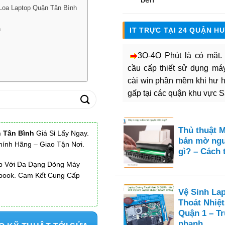
Loa Laptop Quận Tân Bình
h
IT TRỰC TẠI 24 QUẬN H
3O-4O Phút là có mặt
cầu cấp thiết sử dụng máy 
cài win phần mềm khi hư 
gấp tại các quận khu vực 
Thủ thuật M
 Tân Bình
Giá Sỉ Lấy Ngay.
bản mờ ngu
ính Hãng – Giao Tận Nơi.
gì? – Cách 
op Với Đa Dạng Dòng Máy
cbook. Cam Kết Cung Cấp
Vệ Sinh La
Thoát Nhiệt
Quận 1 – T
nhanh