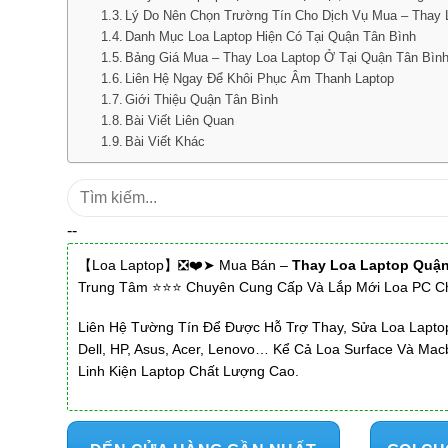
Lý Do Nên Chọn Trường Tín Cho Dịch Vụ Mua – Thay 
Danh Mục Loa Laptop Hiện Có Tại Quận Tân Bình
Bảng Giá Mua – Thay Loa Laptop Ở Tại Quận Tân Bìn
Liên Hệ Ngay Để Khôi Phục Âm Thanh Laptop
Giới Thiệu Quận Tân Bình
Bài Viết Liên Quan
Bài Viết Khác
Tìm
kiếm:
--
【Loa Laptop】❎❤️➤ Mua Bán –
Thay Loa Laptop Quận
Trung Tâm ⭐⭐⭐ Chuyên Cung Cấp Và Lắp Mới Loa PC Ch
Liên Hệ Tường Tín Để Được Hỗ Trợ Thay, Sửa Loa Lapt
Dell, HP, Asus, Acer, Lenovo… Kể Cả Loa Surface Và Ma
Linh Kiện Laptop Chất Lượng Cao.