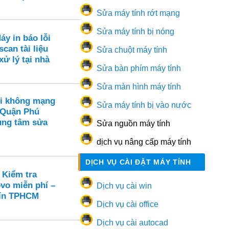
Sửa máy tính rớt mạng
Sửa máy tính bị nóng
áy in báo lỗi
scan tài liệu
Sửa chuột máy tính
xử lý tại nhà
Sửa bàn phím máy tính
Sửa màn hình máy tính
i không mạng
Sửa máy tính bị vào nước
 Quận Phú
ung tâm sửa
Sửa nguồn máy tính
dịch vụ nâng cấp máy tính
DỊCH VỤ CÀI ĐẶT MÁY TÍNH
 Kiểm tra
vo miễn phí –
Dịch vụ cài win
 tín TPHCM
Dịch vụ cài office
Dịch vụ cài autocad