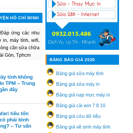
UYỆN HỒ CHÍ MINH
. Đáp ứng các nhu
in, máy tính, wifi,
hỏng cần sửa chữa
Sài Gòn, Tphcm
BẢNG BÁO GIÁ 2020
Bảng giá sửa máy tính
Máy tính không
 do TPM – Trung
Bảng giá sửa máy in
 gần đây
Bảng giá nạp mực máy in
Bảng giá cài win 7 8 10
ari tiêu tốn
Bảng giá cứu dữ liệu
có phải bình
ng? – Tư vấn
Bảng giá vệ sinh máy tính