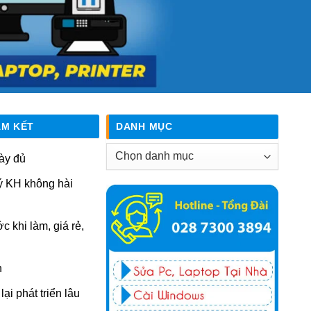
AM KẾT
DANH MỤC
Danh
ày đủ
mục
ý KH không hài
ớc khi làm, giá rẻ,
n
ại phát triển lâu