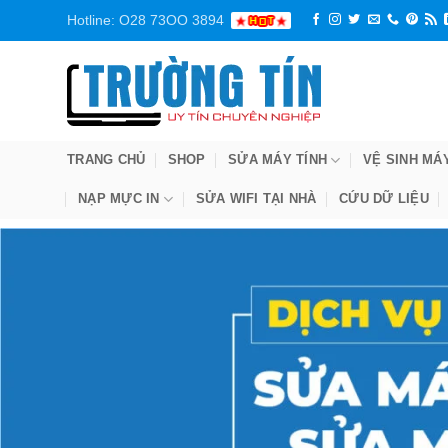
Bỏ
Hotline: O28 73OO 3894
qua
nội
dung
TRANG CHỦ
SHOP
SỬA MÁY TÍNH
VỆ SINH MÁ
NẠP MỰC IN
SỬA WIFI TẠI NHÀ
CỨU DỮ LIỆU