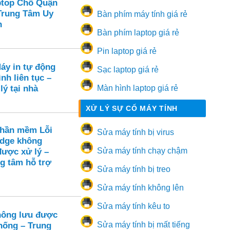
ptop Chỗ Quận
 Trung Tâm Uy
Bàn phím máy tính giá rẻ
n
Bàn phím laptop giá rẻ
Pin laptop giá rẻ
áy in tự động
Sạc laptop giá rẻ
nh liên tục –
lý tại nhà
Màn hình laptop giá rẻ
XỬ LÝ SỰ CỐ MÁY TÍNH
Phần mềm Lỗi
Sửa máy tính bị virus
Edge không
Sửa máy tính chạy chậm
được xử lý –
ng tâm hỗ trợ
Sửa máy tính bị treo
Sửa máy tính không lên
Sửa máy tính kêu to
hông lưu được
Sửa máy tính bị mất tiếng
thống – Trung