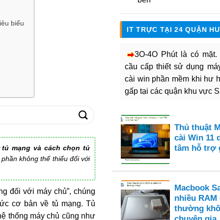
iêu biểu
IT TRỰC TẠI 24 QUẬN H
3O-4O Phút là có mặt
cầu cấp thiết sử dụng máy 
cài win phần mềm khi hư 
gấp tại các quận khu vực 
Thủ thuật 
cài Win 11
tâm hỗ trợ
ỡ tủ mạng và cách chọn tủ
phần không thể thiếu đối với
Macbook Saf
ng đối với máy chủ”, chúng
nhiều RAM 
tức cơ bản về tủ mạng. Tủ
thường khô
 hệ thống máy chủ cũng như
chuyên gia