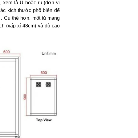
 xem là U hoặc ru (đơn vị
 các kích thước phổ biến để
… Cụ thể hơn, một tủ mạng
nch (xấp xỉ 48cm) và độ cao