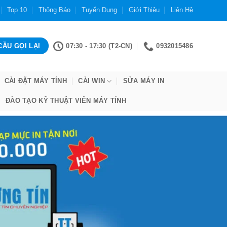
Top 10
Thông Báo
Tuyển Dụng
Giới Thiệu
Liên Hệ
07:30 - 17:30 (T2-CN)
0932015486
CÀI ĐẶT MÁY TÍNH
CÀI WIN
SỬA MÁY IN
ĐÀO TẠO KỸ THUẬT VIÊN MÁY TÍNH