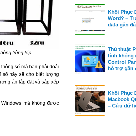
Khôi Phục D
Word? – Tr
data gần đâ
Thủ thuật 
không trùng lặp
tính không
Control Pan
 thông số mà bạn phải đoái
hỗ trợ gần 
ỉ số này sẽ cho biết lượng
ương án lắp đặt và sắp xếp
Khôi Phục 
Macbook Qu
ên Windows mà không được
– Cứu dữ li