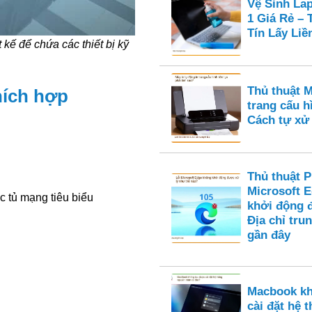
Vệ Sinh La
1 Giá Rẻ –
Tín Lấy Liề
kế để chứa các thiết bị kỹ
Thủ thuật M
hích hợp
trang cấu hì
Cách tự xử 
Thủ thuật 
Microsoft 
c tủ mạng tiêu biểu
khởi động 
Địa chỉ tru
gần đây
Macbook k
cài đặt hệ 