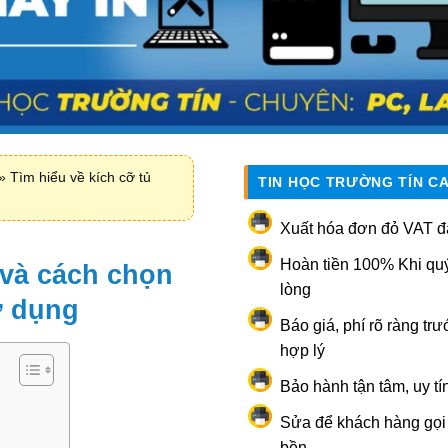
»
Tìm hiểu về kích cỡ tủ
TIN HỌC TRƯỜNG TÍN C
Xuất hóa đơn đỏ VAT đ
Hoàn tiền 100% Khi qu
 và cách chọn
lòng
ử dụng
Báo giá, phí rõ ràng trư
hợp lý
Bảo hành tận tâm, uy tí
Sửa để khách hàng gọi l
bền