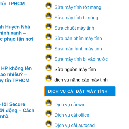
 tín TPHCM
Sửa máy tính rớt mạng
Sửa máy tính bị nóng
nh Huyện Nhà
Sửa chuột máy tính
hình xanh –
Sửa bàn phím máy tính
c phục tận nơi
Sửa màn hình máy tính
Sửa máy tính bị vào nước
 HP không lên
Sửa nguồn máy tính
bao nhiêu? –
dịch vụ nâng cấp máy tính
uy tín TPHCM
DỊCH VỤ CÀI ĐẶT MÁY TÍNH
 lỗi Secure
Dịch vụ cài win
hởi động – Cách
Dịch vụ cài office
 nhà
Dịch vụ cài autocad