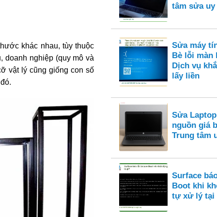
tâm sửa uy
Sửa máy tí
 thước khác nhau, tùy thuộc
Bè lỗi màn 
u, doanh nghiệp (quy mô và
Dịch vụ khắ
cỡ vật lý cũng giống con số
lấy liền
 đó.
Sửa Laptop
nguồn giá 
Trung tâm 
Surface báo
Boot khi k
tự xử lý tại