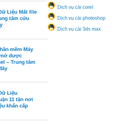
Dịch vụ cài corel
ữ Liệu Mất file
ung tâm cứu
Dịch vụ cài photoshop
y
Dịch vụ cài 3ds max
Phần mềm Máy
 mở được
el – Trung tâm
đây
Dữ Liệu
ận 11 tận nơi
ệu khẩn cấp