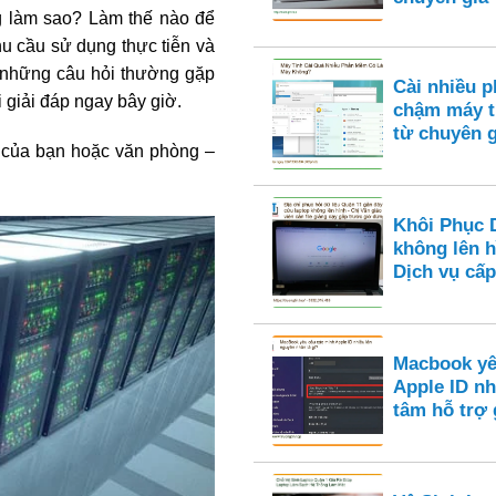
ng làm sao? Làm thế nào để
u cầu sử dụng thực tiễn và
à những câu hỏi thường gặp
Cài nhiều 
i giải đáp ngay bây giờ.
chậm máy t
từ chuyên g
a của bạn hoặc văn phòng –
Khôi Phục 
không lên h
Dịch vụ cấp 
Macbook yê
Apple ID nh
tâm hỗ trợ