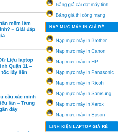
Bảng giá cài đặt máy tính
Bảng giá thi công mạng
phần mềm làm
NẠP MỰC MÁY IN GIÁ RẺ
ính? – Giải đáp
ia
Nạp mực máy in Brother
Nạp mực máy in Canon
Dữ Liệu laptop
Nạp mực máy in HP
ình Quận 11 –
tốc lấy liền
Nạp mực máy in Panasonic
Nạp mực máy in Ricoh
Nạp mực máy in Samsung
u cầu xác minh
iều lần – Trung
Nạp mực máy in Xerox
 gần đây
Nạp mực máy in Epson
LINH KIỆN LAPTOP GIÁ RẺ