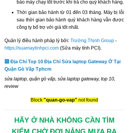
bảo máy chạy tốt trước khi trả cho quý khách hàng.
Thời gian bảo hành từ 01 đến 03 tháng. Máy bị lỗi
sau thời gian bảo hành quý khách hàng vẫn được
công ty bổ trợ với giá tốt nhất.
Quản lý điều hành pháp lý bởi:
Trường Thịnh Group
-
https://suamaytinhpci.com
(Sửa máy tính PCI).
🔟 Địa Chỉ Top 10 Địa Chỉ Sửa laptop Gateway Ở Tại
Quận Gò Vấp Tphcm
sửa laptop, quận gò vấp, sửa laptop gateway, top 10,
review
Block
"quan-go-vap"
not found
HÃY Ở NHÀ KHÔNG CẦN TÌM
KIẾM CHỜ ĐỢI NẮNG MƯA RA