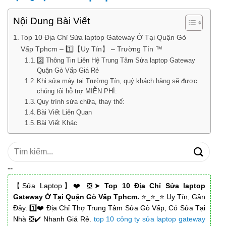
Nội Dung Bài Viết
Top 10 Địa Chỉ Sửa laptop Gateway Ở Tại Quận Gò
Vấp Tphcm – 1️⃣【Uy Tín】 – Trường Tín ™
2️⃣ Thông Tin Liên Hệ Trung Tâm Sửa laptop Gateway
Quận Gò Vấp Giá Rẻ
Khi sửa máy tại Trường Tín, quý khách hàng sẽ được
chúng tôi hỗ trợ MIỄN PHÍ:
Quy trình sửa chữa, thay thế:
Bài Viết Liên Quan
Bài Viết Khác
Tìm
kiếm:
--
【Sửa Laptop】❤️ ❎➤
Top 10 Địa Chỉ Sửa laptop
Gateway Ở Tại Quận Gò Vấp Tphcm.
⭐_⭐_⭐ Uy Tín, Gần
Đây. 1️⃣❤️ Địa Chỉ Thợ Trung Tâm Sửa Gò Vấp, Có Sửa Tại
Nhà ❎✔️ Nhanh Giá Rẻ.
top 10 công ty sửa laptop gateway