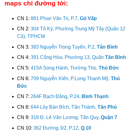
maps chỉ đường tới:
CN 1:
881 Phan Văn Trị, P.7,
Gò Vấp
CN 2:
304 Tô Ký, Phường Trung Mỹ Tây (Quận 12
Cũ), TPHCM
CN 3:
383 Nguyễn Trọng Tuyển, P.2,
Tân Bình
CN 4:
391 Cộng Hòa, Phường 13, Quận
Tân Bình
CN 5:
415A Song Hành, Trường Thọ,
Thủ Đức
CN 6:
709 Nguyễn Xiển, P.Long Thạnh Mỹ,
Thủ
Đức
CN 7:
264F Bạch Đằng, P.24,
Bình Thạnh
CN 8:
644 Lũy Bán Bích, Tân Thành,
Tân Phú
CN 9:
318 Đ. Lê Văn Lương, Tân Quy,
Quận 7
CN 10:
362 Đường 3/2, P.12,
Q.10