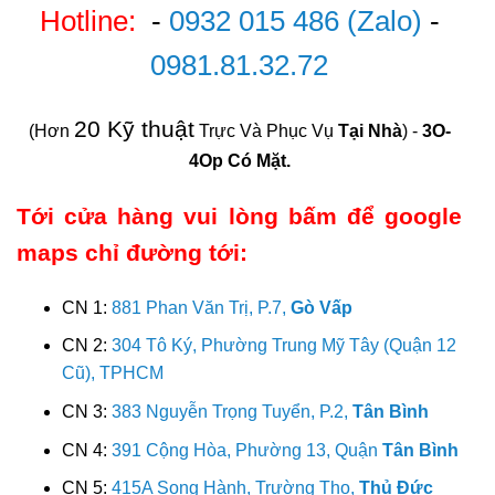
Hotline:
-
0932 015 486
(Zalo)
-
0981.81.32.72
20 Kỹ thuật
(Hơn
Trực Và Phục Vụ
Tại Nhà
) -
3O-
4Op Có Mặt.
Tới cửa hàng vui lòng bấm để google
maps chỉ đường tới:
CN 1:
881 Phan Văn Trị, P.7,
Gò Vấp
CN 2:
304 Tô Ký, Phường Trung Mỹ Tây (Quận 12
Cũ), TPHCM
CN 3:
383 Nguyễn Trọng Tuyển, P.2,
Tân Bình
CN 4:
391 Cộng Hòa, Phường 13, Quận
Tân Bình
CN 5:
415A Song Hành, Trường Thọ,
Thủ Đức