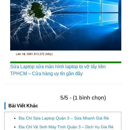
Sửa Laptop sửa màn hình laptop bị vỡ lấy liền
TPHCM – Cửa hàng uy tín gần đây
5/5 - (1 bình chọn)
Bài Viết Khác
Địa Chỉ Sửa Laptop Quận 3 – Sửa Nhanh Giá Rẻ
Địa Chỉ Vệ Sinh Máy Tính Quận 3 – Dịch Vụ Giá Rẻ