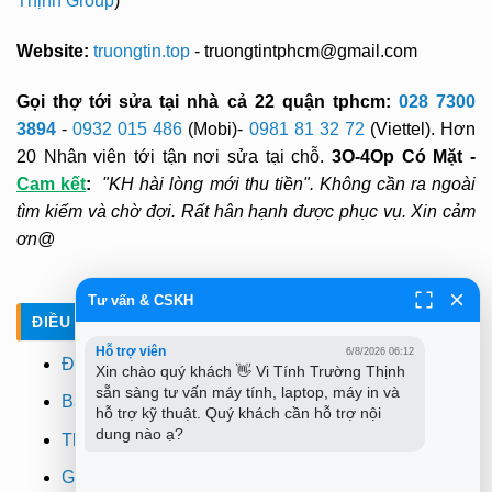
Thịnh Group
)
Website:
truongtin.top
- truongtintphcm@gmail.com
Gọi thợ tới sửa tại nhà cả 22 quận tphcm:
028 7300
3894
-
0932 015 486
(Mobi)-
0981 81 32 72
(Viettel). Hơn
20 Nhân viên tới tận nơi sửa tại chỗ.
3O-4Op Có Mặt -
Cam kết
:
"KH hài lòng mới thu tiền". Không cần ra ngoài
tìm kiếm và chờ đợi. Rất hân hạnh được phục vụ. Xin cảm
ơn@
Tư vấn & CSKH
ĐIỀU KHOẢN - CHÍNH SÁCH
Hỗ trợ viên
6/8/2026 06:12
Điều khoản
Xin chào quý khách 👋 Vi Tính Trường Thịnh 
sẵn sàng tư vấn máy tính, laptop, máy in và 
Bảo mật
hỗ trợ kỹ thuật. Quý khách cần hỗ trợ nội 
dung nào ạ?
Thanh toán
Giao hàng