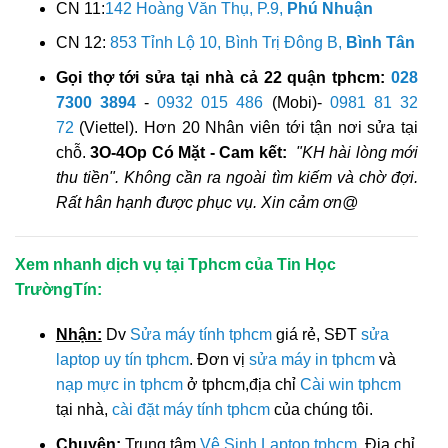
CN 11:
142 Hoàng Văn Thụ, P.9,
Phú Nhuận
CN 12:
853 Tỉnh Lộ 10, Bình Trị Đông B,
Bình Tân
Gọi thợ tới sửa tại nhà cả 22 quận tphcm:
028
7300 3894
-
0932 015 486
(Mobi)-
0981 81 32
72
(Viettel). Hơn 20 Nhân viên tới tận nơi sửa tại
chỗ.
3O-4Op Có Mặt - Cam kết:
"KH hài lòng mới
thu tiền". Không cần ra ngoài tìm kiếm và chờ đợi.
Rất hân hạnh được phục vụ. Xin cảm ơn@
Xem nhanh dịch vụ tại Tphcm của Tin Học
TrườngTín:
Nhận:
Dv
Sửa máy tính tphcm
giá rẻ, SĐT
sửa
laptop uy tín tphcm
. Đơn vị
sửa máy in tphcm
và
nạp mực in tphcm
ở tphcm,địa chỉ
Cài win tphcm
tại nhà,
cài đặt máy tính tphcm
của chúng tôi.
Chuyên:
Trung tâm
Vệ Sinh Laptop tphcm
, Địa chỉ