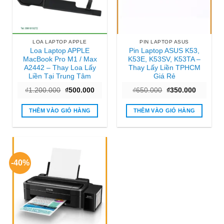
LOA LAPTOP APPLE
PIN LAPTOP ASUS
Loa Laptop APPLE
Pin Laptop ASUS K53,
MacBook Pro M1 / Max
K53E, K53SV, K53TA –
A2442 – Thay Loa Lấy
Thay Lấy Liền TPHCM
Liền Tại Trung Tâm
Giá Rẻ
Giá
Giá
Giá
Giá
₫
1.200.000
₫
500.000
₫
650.000
₫
350.000
gốc
hiện
gốc
hiện
là:
tại
là:
tại
₫1.200.000.
là:
₫650.000.
là:
THÊM VÀO GIỎ HÀNG
THÊM VÀO GIỎ HÀNG
₫500.000.
₫350.000
-40%