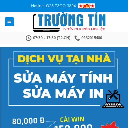
Bỏ
Hotline: O28 73OO 3894
qua
nội
dung
07:30 - 17:30 (T2-CN)
0932015486