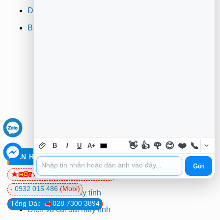
Đổi trả
Bảo hành
👋
👍
🌹
😊
❤️
📞
B
I
U
A+
TIN HỌC TRƯỜNG TÍN TẠI TPHCM
Gửi
0981 81 32 72
(Viettel)
Dịch vụ sửa laptop tận nơi
-
0932 015 486
(Mobi)
Dịch vụ sửa máy tính
Tổng Đài:
028 7300 3894
Dịch vụ cài đặt máy tính