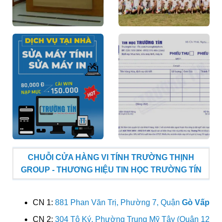
CHUỖI CỬA HÀNG VI TÍNH TRƯỜNG THỊNH
GROUP - THƯƠNG HIỆU TIN HỌC TRƯỜNG TÍN
CN 1:
881 Phan Văn Trị, Phường 7, Quận
Gò Vấp
CN 2:
304 Tô Ký, Phường Trung Mỹ Tây (Quận 12