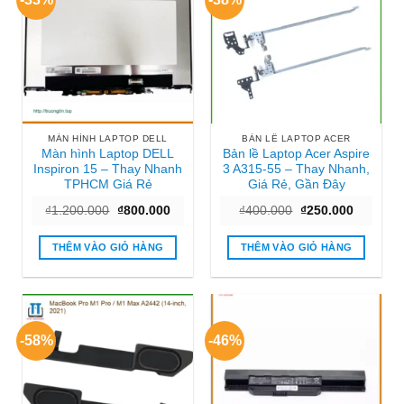
MÀN HÌNH LAPTOP DELL
BẢN LỀ LAPTOP ACER
Màn hình Laptop DELL
Bản lề Laptop Acer Aspire
Inspiron 15 – Thay Nhanh
3 A315-55 – Thay Nhanh,
TPHCM Giá Rẻ
Giá Rẻ, Gần Đây
Giá
Giá
Giá
Giá
₫
1.200.000
₫
800.000
₫
400.000
₫
250.000
gốc
hiện
gốc
hiện
là:
tại
là:
tại
₫1.200.000.
là:
₫400.000.
là:
THÊM VÀO GIỎ HÀNG
THÊM VÀO GIỎ HÀNG
₫800.000.
₫250.000
-58%
-46%