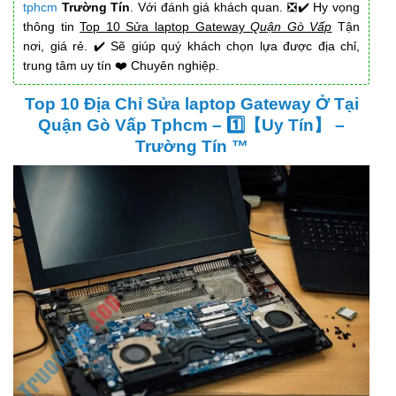
tphcm
Trường Tín
. Với đánh giá khách quan. ❎✔️ Hy vọng
thông tin
Top 10 Sửa laptop Gateway
Quận Gò Vấp
Tận
nơi, giá rẻ. ✔️ Sẽ giúp quý khách chọn lựa được địa chỉ,
trung tâm uy tín ❤️ Chuyên nghiệp.
Top 10 Địa Chỉ Sửa laptop Gateway Ở Tại
Quận Gò Vấp Tphcm – 1️⃣【Uy Tín】 –
Trường Tín ™