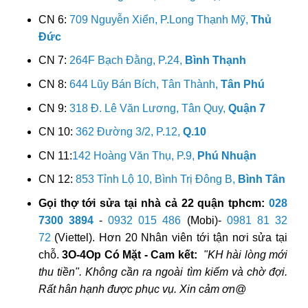
CN 6:
709 Nguyễn Xiển, P.Long Thạnh Mỹ,
Thủ
Đức
CN 7:
264F Bạch Đằng, P.24,
Bình Thạnh
CN 8:
644 Lũy Bán Bích, Tân Thành,
Tân Phú
CN 9:
318 Đ. Lê Văn Lương, Tân Quy,
Quận 7
CN 10:
362 Đường 3/2, P.12,
Q.10
CN 11:
142 Hoàng Văn Thụ, P.9,
Phú Nhuận
CN 12:
853 Tỉnh Lộ 10, Bình Trị Đông B,
Bình Tân
Gọi thợ tới sửa tại nhà cả 22 quận tphcm:
028
7300 3894
-
0932 015 486
(Mobi)-
0981 81 32
72
(Viettel). Hơn 20 Nhân viên tới tận nơi sửa tại
chỗ.
3O-4Op Có Mặt - Cam kết:
"KH hài lòng mới
thu tiền". Không cần ra ngoài tìm kiếm và chờ đợi.
Rất hân hạnh được phục vụ. Xin cảm ơn@