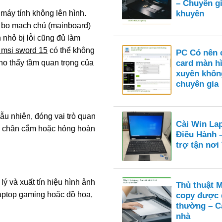
– Chuyên gi
khuyên
máy tính không lên hình.
 bo mạch chủ (mainboard)
n nhỏ bị lỗi cũng đủ làm
p msi sword 15
có thể không
PC Có nên c
card màn h
cho thấy tầm quan trọng của
xuyên khôn
chuyên gia
u nhiên, đóng vai trò quan
Cài Win La
ng chân cắm hoặc hỏng hoàn
Điều Hành 
trợ tận nơ
ý và xuất tín hiệu hình ảnh
Thủ thuật 
 laptop gaming hoặc đồ họa,
copy được 
thường – Cá
nhà