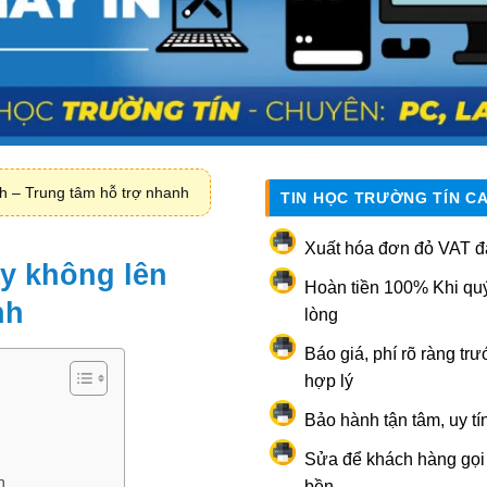
h – Trung tâm hỗ trợ nhanh
TIN HỌC TRƯỜNG TÍN C
Xuất hóa đơn đỏ VAT đ
y không lên
Hoàn tiền 100% Khi qu
nh
lòng
Báo giá, phí rõ ràng trư
hợp lý
Bảo hành tận tâm, uy tí
Sửa để khách hàng gọi l
n
bền