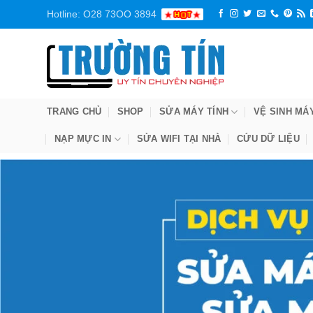
Bỏ
Hotline: O28 73OO 3894
qua
nội
dung
TRANG CHỦ
SHOP
SỬA MÁY TÍNH
VỆ SINH MÁ
NẠP MỰC IN
SỬA WIFI TẠI NHÀ
CỨU DỮ LIỆU