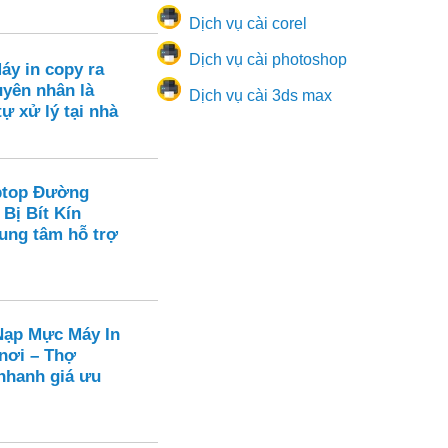
Dịch vụ cài corel
Dịch vụ cài photoshop
áy in copy ra
yên nhân là
Dịch vụ cài 3ds max
tự xử lý tại nhà
ptop Đường
 Bị Bít Kín
rung tâm hỗ trợ
ạp Mực Máy In
 nơi – Thợ
hanh giá ưu