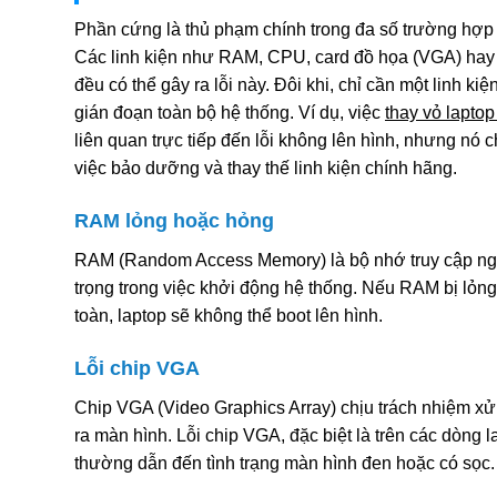
Phần cứng là thủ phạm chính trong đa số trường hợp 
Các linh kiện như RAM, CPU, card đồ họa (VGA) hay
đều có thể gây ra lỗi này. Đôi khi, chỉ cần một linh kiệ
gián đoạn toàn bộ hệ thống. Ví dụ, việc
thay vỏ lapto
liên quan trực tiếp đến lỗi không lên hình, nhưng nó 
việc bảo dưỡng và thay thế linh kiện chính hãng.
RAM lỏng hoặc hỏng
RAM (Random Access Memory) là bộ nhớ truy cập ngẫ
trọng trong việc khởi động hệ thống. Nếu RAM bị lỏ
toàn, laptop sẽ không thể boot lên hình.
Lỗi chip VGA
Chip VGA (Video Graphics Array) chịu trách nhiệm xử l
ra màn hình. Lỗi chip VGA, đặc biệt là trên các dòng
thường dẫn đến tình trạng màn hình đen hoặc có sọc.