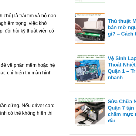
chủ) là trái tim và bộ não
Thủ thuật M
nghiêm trọng, việc khởi
bản mờ ngu
, đòi hỏi kỹ thuật viên có
gì? – Cách 
Vệ Sinh La
Thoát Nhiệt
n đề về phần mềm hoặc hệ
Quận 1 – T
ặc chỉ hiển thị màn hình
nhanh
Sửa Chữa N
hần cứng. Nếu driver card
Quận 7 tận
ình có thể không hiển thị
châm mực n
đãi