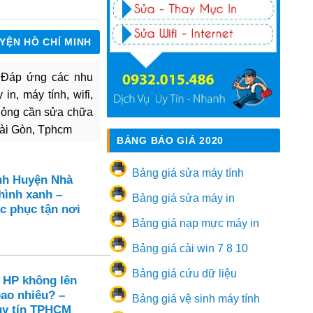
UYỆN HỒ CHÍ MINH
. Đáp ứng các nhu
in, máy tính, wifi,
hỏng cần sửa chữa
Sài Gòn, Tphcm
BẢNG BÁO GIÁ 2020
Bảng giá sửa máy tính
nh Huyện Nhà
hình xanh –
Bảng giá sửa máy in
c phục tận nơi
Bảng giá nạp mực máy in
Bảng giá cài win 7 8 10
Bảng giá cứu dữ liệu
 HP không lên
bao nhiêu? –
Bảng giá vệ sinh máy tính
uy tín TPHCM