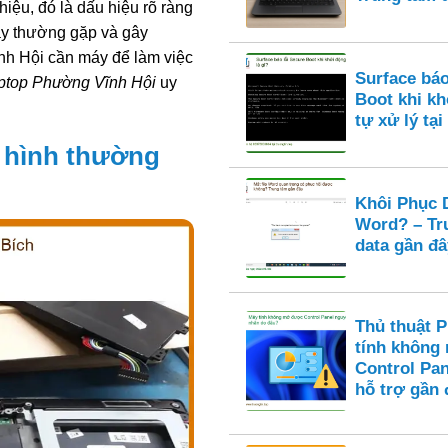
iệu, đó là dấu hiệu rõ ràng
này thường gặp và gây
ĩnh Hội cần máy để làm việc
Surface báo
ptop Phường Vĩnh Hội
uy
Boot khi k
tự xử lý tại
 hình thường
Khôi Phục D
Word? – Tr
data gần đâ
Thủ thuật 
tính không
Control Pan
hỗ trợ gần 