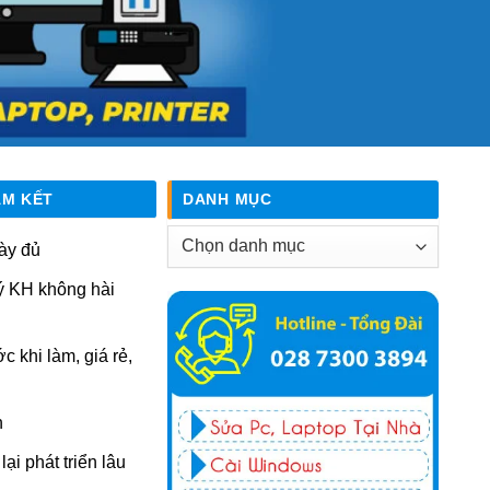
AM KẾT
DANH MỤC
Danh
ày đủ
mục
ý KH không hài
ớc khi làm, giá rẻ,
n
ại phát triển lâu