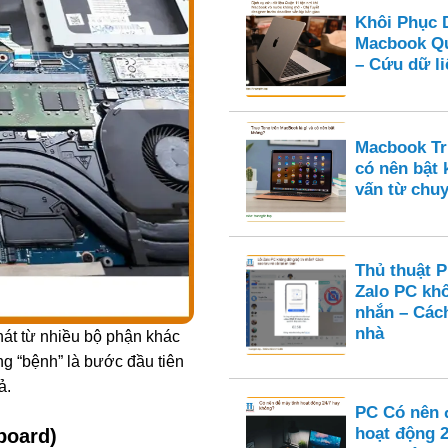
Khôi Phục 
Macbook Qu
– Cứu dữ li
Macbook Tru
có nên bật
vấn từ chuy
Thủ thuật 
Zalo PC kh
nhắn – Cách
nhà
hát từ nhiều bộ phận khác
g “bệnh” là bước đầu tiên
ả.
PC Có nên 
hoạt động 
board)