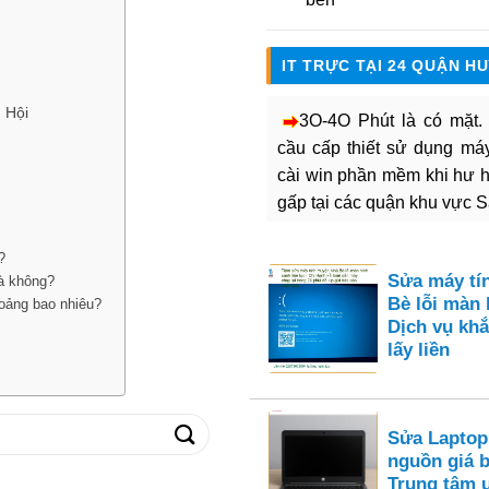
IT TRỰC TẠI 24 QUẬN H
h Hội
3O-4O Phút là có mặt
cầu cấp thiết sử dụng máy 
cài win phần mềm khi hư 
gấp tại các quận khu vực 
?
Sửa máy tí
hà không?
Bè lỗi màn 
hoảng bao nhiêu?
Dịch vụ khắ
lấy liền
Sửa Laptop
nguồn giá 
Trung tâm 