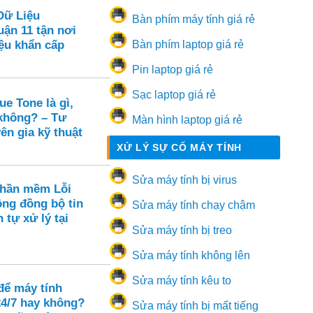
Dữ Liệu
Bàn phím máy tính giá rẻ
ận 11 tận nơi
ệu khẩn cấp
Bàn phím laptop giá rẻ
Pin laptop giá rẻ
Sạc laptop giá rẻ
e Tone là gì,
 không? – Tư
Màn hình laptop giá rẻ
ên gia kỹ thuật
XỬ LÝ SỰ CỐ MÁY TÍNH
Sửa máy tính bị virus
Phần mềm Lỗi
ông đồng bộ tin
Sửa máy tính chạy chậm
 tự xử lý tại
Sửa máy tính bị treo
Sửa máy tính không lên
Sửa máy tính kêu to
để máy tính
24/7 hay không?
Sửa máy tính bị mất tiếng