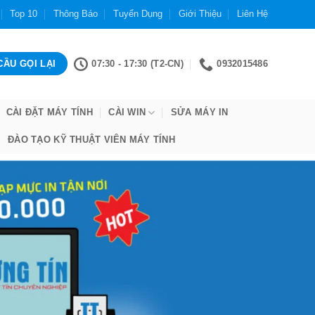
Top 10
Thông Báo
Tuyển Dụng
Giới Thiệu
Liên Hệ
07:30 - 17:30 (T2-CN)
0932015486
CÀI ĐẶT MÁY TÍNH
CÀI WIN
SỬA MÁY IN
ĐÀO TẠO KỸ THUẬT VIÊN MÁY TÍNH