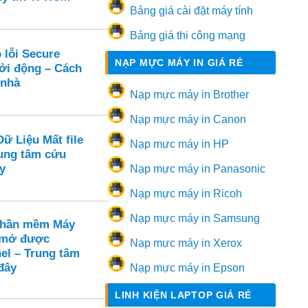
Bảng giá cài đặt máy tính
Bảng giá thi công mạng
 lỗi Secure
NẠP MỰC MÁY IN GIÁ RẺ
hởi động – Cách
 nhà
Nạp mực máy in Brother
Nạp mực máy in Canon
ữ Liệu Mất file
Nạp mực máy in HP
ung tâm cứu
y
Nạp mực máy in Panasonic
Nạp mực máy in Ricoh
Nạp mực máy in Samsung
Phần mềm Máy
 mở được
Nạp mực máy in Xerox
el – Trung tâm
đây
Nạp mực máy in Epson
LINH KIỆN LAPTOP GIÁ RẺ