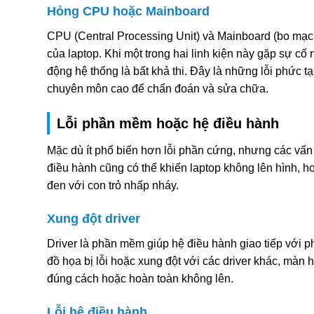
Hỏng CPU hoặc Mainboard
CPU (Central Processing Unit) và Mainboard (bo mạch 
của laptop. Khi một trong hai linh kiện này gặp sự cố 
động hệ thống là bất khả thi. Đây là những lỗi phức tạp
chuyên môn cao để chẩn đoán và sửa chữa.
Lỗi phần mềm hoặc hệ điều hành
Mặc dù ít phổ biến hơn lỗi phần cứng, nhưng các vấ
điều hành cũng có thể khiến laptop không lên hình, ho
đen với con trỏ nhấp nháy.
Xung đột driver
Driver là phần mềm giúp hệ điều hành giao tiếp với p
đồ họa bị lỗi hoặc xung đột với các driver khác, màn h
đúng cách hoặc hoàn toàn không lên.
Lỗi hệ điều hành