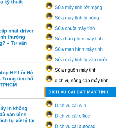
a kỹ thuật
Sửa máy tính rớt mạng
Sửa máy tính bị nóng
Sửa chuột máy tính
ập nhật driver
ình thường
Sửa bàn phím máy tính
g? – Tư vấn
Sửa màn hình máy tính
Sửa máy tính bị vào nước
Sửa nguồn máy tính
ptop HP Lỗi Hệ
– Trung tâm hỗ
dịch vụ nâng cấp máy tính
i TPHCM
DỊCH VỤ CÀI ĐẶT MÁY TÍNH
Dịch vụ cài win
Máy in không
dù vẫn bình
Dịch vụ cài office
ch tự xử lý tại
Dịch vụ cài autocad