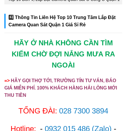
2️⃣ Thông Tin Liên Hệ Top 10 Trung Tâm Lắp Đặt
Camera Quan Sát Quận 1 Giá Sỉ Rẻ
HÃY Ở NHÀ KHÔNG CẦN TÌM
KIẾM CHỜ ĐỢI NẮNG MƯA RA
NGOÀI
=>
HÃY GỌI THỢ TỚI, TRƯỜNG TÍN TƯ VẤN, BÁO
GIÁ MIỄN PHÍ. 100% KHÁCH HÀNG HẢI LÒNG MỚI
THU TIỀN
TỔNG ĐÀI:
028 7300 3894
Hotline:
-
0932 015 486
(Zalo)
-