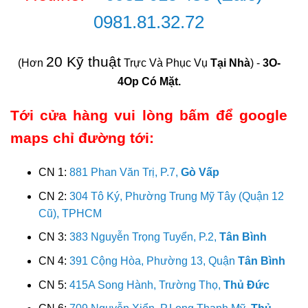
0981.81.32.72
20 Kỹ thuật
(Hơn
Trực Và Phục Vụ
Tại Nhà
) -
3O-
4Op Có Mặt.
Tới cửa hàng vui lòng bấm để google
maps chỉ đường tới:
CN 1:
881 Phan Văn Trị, P.7,
Gò Vấp
CN 2:
304 Tô Ký, Phường Trung Mỹ Tây (Quận 12
Cũ), TPHCM
CN 3:
383 Nguyễn Trọng Tuyển, P.2,
Tân Bình
CN 4:
391 Cộng Hòa, Phường 13, Quận
Tân Bình
CN 5:
415A Song Hành, Trường Thọ,
Thủ Đức