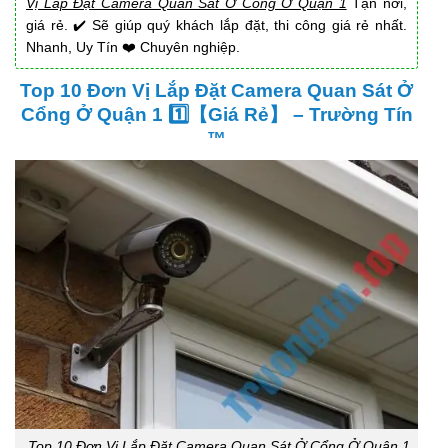
Vị Lắp Đặt Camera Quan Sát Ở Cổng Ở Quận 1
Tận nơi,
giá rẻ. ✔️ Sẽ giúp quý khách lắp đặt, thi công giá rẻ nhất.
Nhanh, Uy Tín ❤️ Chuyên nghiệp.
Top 10 Đơn Vị Lắp Đặt Camera Quan Sát Ở
Cổng Ở Quận 1 1️⃣【Giá Rẻ】 – Trường Tín
™
Top 10 Đơn Vị Lắp Đặt Camera Quan Sát Ở Cổng Ở Quận 1