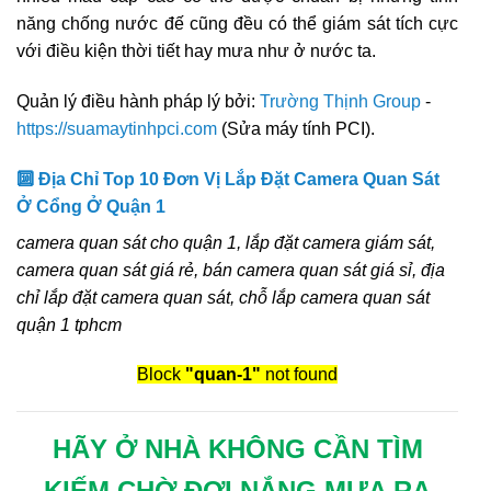
năng chống nước đế cũng đều có thể giám sát tích cực
với điều kiện thời tiết hay mưa như ở nước ta.
Quản lý điều hành pháp lý bởi:
Trường Thịnh Group
-
https://suamaytinhpci.com
(Sửa máy tính PCI).
🔟 Địa Chỉ Top 10 Đơn Vị Lắp Đặt Camera Quan Sát
Ở Cổng Ở Quận 1
camera quan sát cho quận 1, lắp đặt camera giám sát,
camera quan sát giá rẻ, bán camera quan sát giá sỉ, địa
chỉ lắp đặt camera quan sát, chỗ lắp camera quan sát
quận 1 tphcm
Block
"quan-1"
not found
HÃY Ở NHÀ KHÔNG CẦN TÌM
KIẾM CHỜ ĐỢI NẮNG MƯA RA