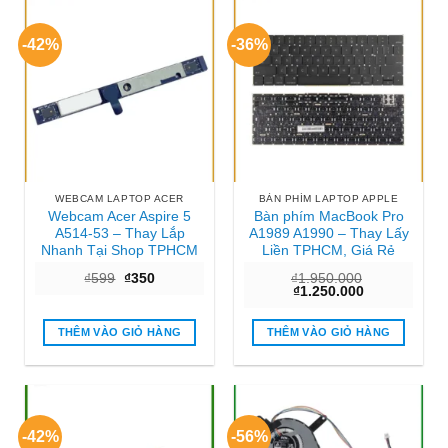
-42%
-36%
WEBCAM LAPTOP ACER
BÀN PHÍM LAPTOP APPLE
Webcam Acer Aspire 5
Bàn phím MacBook Pro
A514-53 – Thay Lắp
A1989 A1990 – Thay Lấy
Nhanh Tại Shop TPHCM
Liền TPHCM, Giá Rẻ
Giá
Giá
₫
599
₫
350
₫
1.950.000
gốc
hiện
Giá
Giá
₫
1.250.000
là:
tại
gốc
hiện
₫599.
là:
là:
tại
₫350.
₫1.950.000.
là:
THÊM VÀO GIỎ HÀNG
THÊM VÀO GIỎ HÀNG
₫1.250.000.
-42%
-56%