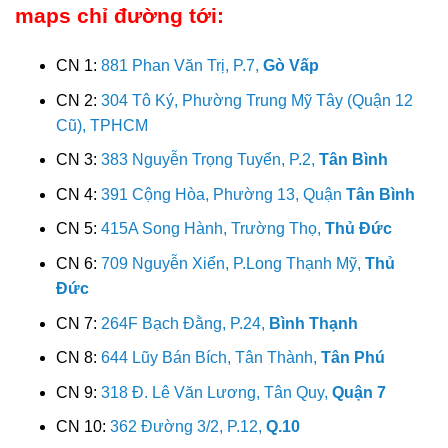
maps chỉ đường tới:
CN 1:
881 Phan Văn Trị, P.7,
Gò Vấp
CN 2:
304 Tô Ký, Phường Trung Mỹ Tây (Quận 12
Cũ), TPHCM
CN 3:
383 Nguyễn Trọng Tuyển, P.2,
Tân Bình
CN 4:
391 Cộng Hòa, Phường 13, Quận
Tân Bình
CN 5:
415A Song Hành, Trường Thọ,
Thủ Đức
CN 6:
709 Nguyễn Xiển, P.Long Thạnh Mỹ,
Thủ
Đức
CN 7:
264F Bạch Đằng, P.24,
Bình Thạnh
CN 8:
644 Lũy Bán Bích, Tân Thành,
Tân Phú
CN 9:
318 Đ. Lê Văn Lương, Tân Quy,
Quận 7
CN 10:
362 Đường 3/2, P.12,
Q.10