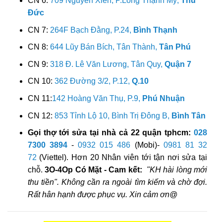
CN 6:
709 Nguyễn Xiển, P.Long Thạnh Mỹ,
Thủ
Đức
CN 7:
264F Bạch Đằng, P.24,
Bình Thạnh
CN 8:
644 Lũy Bán Bích, Tân Thành,
Tân Phú
CN 9:
318 Đ. Lê Văn Lương, Tân Quy,
Quận 7
CN 10:
362 Đường 3/2, P.12,
Q.10
CN 11:
142 Hoàng Văn Thụ, P.9,
Phú Nhuận
CN 12:
853 Tỉnh Lộ 10, Bình Trị Đông B,
Bình Tân
Gọi thợ tới sửa tại nhà cả 22 quận tphcm:
028
7300 3894
-
0932 015 486
(Mobi)-
0981 81 32
72
(Viettel). Hơn 20 Nhân viên tới tận nơi sửa tại
chỗ.
3O-4Op Có Mặt - Cam kết:
"KH hài lòng mới
thu tiền". Không cần ra ngoài tìm kiếm và chờ đợi.
Rất hân hạnh được phục vụ. Xin cảm ơn@