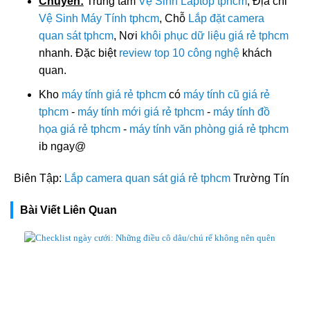
Chuyên:
Trung tâm
Vệ Sinh Laptop tphcm
, Địa chỉ
Vệ Sinh Máy Tính tphcm
, Chỗ
Lắp đặt camera
quan sát tphcm
, Nơi
khôi phục dữ liệu giá rẻ tphcm
nhanh. Đặc biệt
review top 10 công nghệ
khách
quan.
Kho
máy tính giá rẻ tphcm
có
máy tính cũ giá rẻ
tphcm
-
máy tính mới giá rẻ tphcm
-
máy tính đồ
họa giá rẻ tphcm
-
máy tính văn phòng giá rẻ tphcm
ib ngay@
Biên Tập:
Lắp camera quan sát giá rẻ tphcm
Trường Tín
Bài Viết Liên Quan