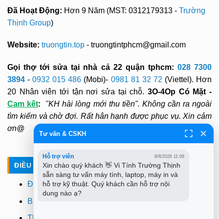
Đã Hoạt Động:
Hơn 9 Năm (MST: 0312179313 -
Trường
Thịnh Group
)
Website:
truongtin.top
- truongtintphcm@gmail.com
Gọi thợ tới sửa tại nhà cả 22 quận tphcm:
028 7300
3894
-
0932 015 486
(Mobi)-
0981 81 32 72
(Viettel). Hơn
20 Nhân viên tới tận nơi sửa tại chỗ.
3O-4Op Có Mặt -
Cam kết
:
"KH hài lòng mới thu tiền". Không cần ra ngoài
tìm kiếm và chờ đợi. Rất hân hạnh được phục vụ. Xin cảm
ơn@
Tư vấn & CSKH
Hỗ trợ viên
8/8/2026 11:09
Xin chào quý khách 👋 Vi Tính Trường Thịnh 
ĐIỀU KHOẢN - CHÍNH SÁCH
sẵn sàng tư vấn máy tính, laptop, máy in và 
hỗ trợ kỹ thuật. Quý khách cần hỗ trợ nội 
Điều khoản
dung nào ạ?
Bảo mật
Thanh toán