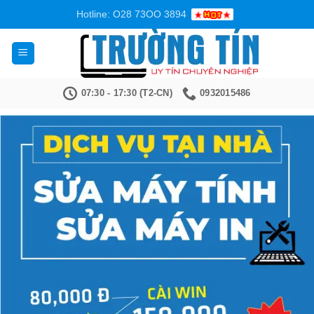
Bỏ
Hotline: O28 73OO 3894
qua
nội
dung
07:30 - 17:30 (T2-CN)
0932015486