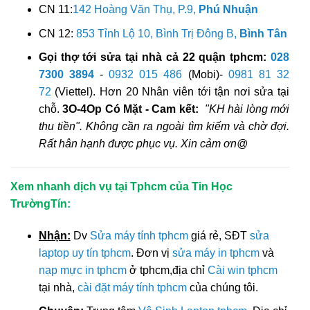
CN 11:
142 Hoàng Văn Thụ, P.9,
Phú Nhuận
CN 12:
853 Tỉnh Lộ 10, Bình Trị Đông B,
Bình Tân
Gọi thợ tới sửa tại nhà cả 22 quận tphcm:
028
7300 3894
-
0932 015 486
(Mobi)-
0981 81 32
72
(Viettel). Hơn 20 Nhân viên tới tận nơi sửa tại
chỗ.
3O-4Op Có Mặt - Cam kết:
"KH hài lòng mới
thu tiền". Không cần ra ngoài tìm kiếm và chờ đợi.
Rất hân hạnh được phục vụ. Xin cảm ơn@
Xem nhanh dịch vụ tại Tphcm của Tin Học
TrườngTín:
Nhận:
Dv
Sửa máy tính tphcm
giá rẻ, SĐT
sửa
laptop uy tín tphcm
. Đơn vị
sửa máy in tphcm
và
nạp mực in tphcm
ở tphcm,địa chỉ
Cài win tphcm
tại nhà,
cài đặt máy tính tphcm
của chúng tôi.