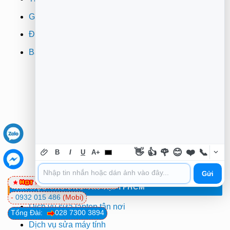
Giao hàng
Đổi trả
Bảo hành
👋
👍
🌹
😊
❤️
📞
B
I
U
A+
Gửi
0981 81 32 72
(Viettel)
TIN HỌC TRƯỜNG TÍN TẠI TPHCM
-
0932 015 486
(Mobi)
Dịch vụ sửa laptop tận nơi
Tổng Đài:
028 7300 3894
Dịch vụ sửa máy tính