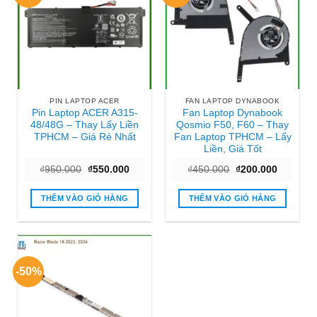
PIN LAPTOP ACER
FAN LAPTOP DYNABOOK
Pin Laptop ACER A315-
Fan Laptop Dynabook
48/48G – Thay Lấy Liền
Qosmio F50, F60 – Thay
TPHCM – Giá Rẻ Nhất
Fan Laptop TPHCM – Lấy
Liền, Giá Tốt
Giá
Giá
Giá
Giá
₫
950.000
₫
550.000
₫
450.000
₫
200.000
gốc
hiện
gốc
hiện
là:
tại
là:
tại
₫950.000.
là:
₫450.000.
là:
THÊM VÀO GIỎ HÀNG
THÊM VÀO GIỎ HÀNG
₫550.000.
₫200.000
-50%