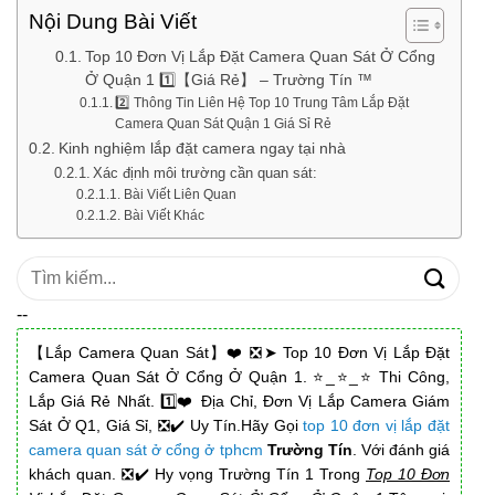
Nội Dung Bài Viết
Top 10 Đơn Vị Lắp Đặt Camera Quan Sát Ở Cổng
Ở Quận 1 1️⃣【Giá Rẻ】 – Trường Tín ™
2️⃣ Thông Tin Liên Hệ Top 10 Trung Tâm Lắp Đặt
Camera Quan Sát Quận 1 Giá Sỉ Rẻ
Kinh nghiệm lắp đặt camera ngay tại nhà
Xác định môi trường cần quan sát:
Bài Viết Liên Quan
Bài Viết Khác
Tìm
kiếm:
--
【Lắp Camera Quan Sát】❤️ ❎➤ Top 10 Đơn Vị Lắp Đặt
Camera Quan Sát Ở Cổng Ở Quận 1. ⭐_⭐_⭐ Thi Công,
Lắp Giá Rẻ Nhất. 1️⃣❤️ Địa Chỉ, Đơn Vị Lắp Camera Giám
Sát Ở Q1, Giá Sỉ, ❎✔️ Uy Tín.Hãy Gọi
top 10 đơn vị lắp đặt
camera quan sát ở cổng ở tphcm
Trường Tín
. Với đánh giá
khách quan. ❎✔️ Hy vọng Trường Tín 1 Trong
Top 10 Đơn