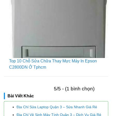
Top 10 Chỗ Sửa Chữa Thay Mực Máy In Epson
C2800DN Ở Tphcm
5/5 - (1 bình chọn)
Bài Viết Khác
Địa Chỉ Sửa Laptop Quận 3 – Sửa Nhanh Giá Rẻ
Địa Chỉ Vệ Sinh Máy Tính Quận 3 – Dịch Vụ Giá Rẻ