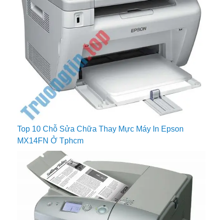
Top 10 Chỗ Sửa Chữa Thay Mực Máy In Epson
MX14FN Ở Tphcm