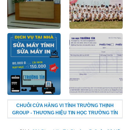
CHUỖI CỬA HÀNG VI TÍNH TRƯỜNG THỊNH
GROUP - THƯƠNG HIỆU TIN HỌC TRƯỜNG TÍN