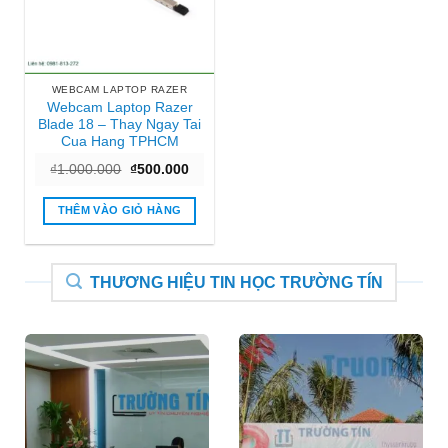
WEBCAM LAPTOP RAZER
Webcam Laptop Razer
Blade 18 – Thay Ngay Tai
Cua Hang TPHCM
Giá
Giá
₫
1.000.000
₫
500.000
gốc
hiện
là:
tại
₫1.000.000.
là:
THÊM VÀO GIỎ HÀNG
₫500.000.
THƯƠNG HIỆU TIN HỌC TRƯỜNG TÍN