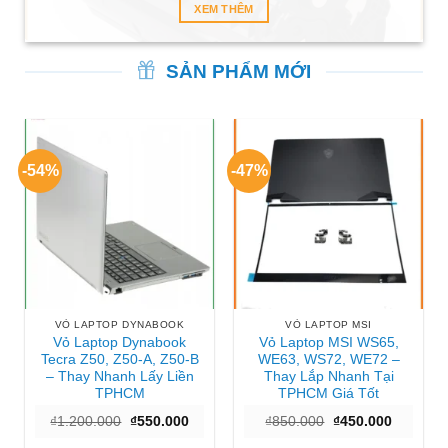
XEM THÊM
SẢN PHẨM MỚI
-54%
-47%
VỎ LAPTOP DYNABOOK
VỎ LAPTOP MSI
Vỏ Laptop Dynabook
Vỏ Laptop MSI WS65,
Tecra Z50, Z50-A, Z50-B
WE63, WS72, WE72 –
– Thay Nhanh Lấy Liền
Thay Lắp Nhanh Tại
TPHCM
TPHCM Giá Tốt
Giá
Giá
Giá
Giá
₫
1.200.000
₫
550.000
₫
850.000
₫
450.000
gốc
hiện
gốc
hiện
là:
tại
là:
tại