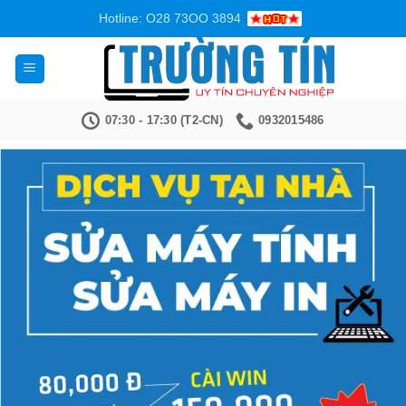
Bỏ
Hotline: O28 73OO 3894
qua
nội
dung
07:30 - 17:30 (T2-CN)
0932015486