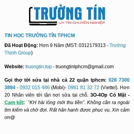
TIN HỌC TRƯỜNG TÍN TPHCM
Đã Hoạt Động:
Hơn 9 Năm (MST: 0312179313 -
Trường
Thịnh Group
)
Website:
truongtin.top
- truongtintphcm@gmail.com
Gọi thợ tới sửa tại nhà cả 22 quận tphcm:
028 7300
3894
-
0932 015 486
(Mobi)-
0981 81 32 72
(Viettel). Hơn
20 Nhân viên tới tận nơi sửa tại chỗ.
3O-4Op Có Mặt -
Cam kết
:
"KH hài lòng mới thu tiền". Không cần ra ngoài
tìm kiếm và chờ đợi. Rất hân hạnh được phục vụ. Xin cảm
ơn@