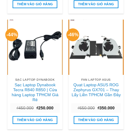
₫1.200.000.
là:
₫850.000.
là:
THÊM VÀO GIỎ HÀNG
THÊM VÀO GIỎ HÀNG
₫550.000.
₫450.000
-44%
-46%
SẠC LAPTOP DYNABOOK
FAN LAPTOP ASUS
Sạc Laptop Dynabook
Quạt Laptop ASUS ROG
Tecra R840 R850 | Cửa
Zephyrus GX701 – Thay
hàng Laptop TPHCM Giá
Lấy Liền TPHCM Gần Đây
Rẻ
Giá
Giá
Giá
Giá
₫
450.000
₫
250.000
₫
650.000
₫
350.000
gốc
hiện
gốc
hiện
là:
tại
là:
tại
₫450.000.
là:
₫650.000.
là:
THÊM VÀO GIỎ HÀNG
THÊM VÀO GIỎ HÀNG
₫250.000.
₫350.000