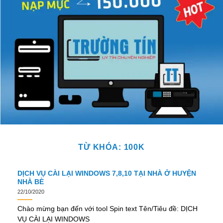
TỪ KHÓA:
100K
DỊCH VỤ CÀI LẠI WINDOWS 7,8,10 TẠI NHÀ Ở HUYỆN
NHÀ BÈ
22/10/2020
Chào mừng bạn đến với tool Spin text Tên/Tiêu đề: DỊCH
VỤ CÀI LẠI WINDOWS