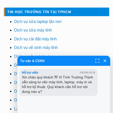
TIN HỌC TRƯỜNG TÍN TẠI TPHCM
Dịch vụ sửa laptop tận nơi
Dịch vụ sửa máy tính
Dịch vụ cài đặt máy tính
Dịch vụ vệ sinh máy tính
Dịch vụ vệ sinh laptop
Tư vấn & CSKH
Dịch vụ cài win
Hỗ trợ viên
7/8/2026 05:29
Dịch vụ cứu dữ liệu
Xin chào quý khách 👋 Vi Tính Trường Thịnh 
sẵn sàng tư vấn máy tính, laptop, máy in và 
Dịch vụ sửa wifi tại nhà
hỗ trợ kỹ thuật. Quý khách cần hỗ trợ nội 
Dịch vụ sửa máy in
dung nào ạ?
Dịch vụ nạp mực máy in
Lắp đặt camera quan sát tphcm