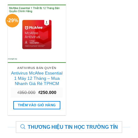
-29%
ANTIVIRUS BẢN QUYỀN
Antivirus McAfee Essential
1 Máy 12 Tháng – Mua
Nhanh Giá Rẻ TPHCM
Giá
Giá
₫
350.000
₫
250.000
gốc
hiện
là:
tại
₫350.000.
là:
THÊM VÀO GIỎ HÀNG
₫250.000.
THƯƠNG HIỆU TIN HỌC TRƯỜNG TÍN