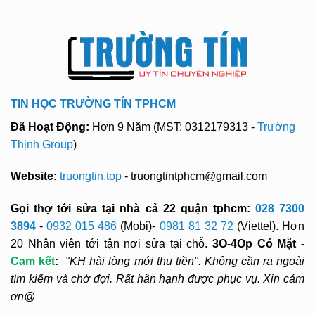
TIN HỌC TRƯỜNG TÍN TPHCM
Đã Hoạt Động:
Hơn 9 Năm (MST: 0312179313 -
Trường
Thịnh Group
)
Website:
truongtin.top
- truongtintphcm@gmail.com
Gọi thợ tới sửa tại nhà cả 22 quận tphcm:
028 7300
3894
-
0932 015 486
(Mobi)-
0981 81 32 72
(Viettel). Hơn
20 Nhân viên tới tận nơi sửa tại chỗ.
3O-4Op Có Mặt -
Cam kết
:
"KH hài lòng mới thu tiền". Không cần ra ngoài
tìm kiếm và chờ đợi. Rất hân hạnh được phục vụ. Xin cảm
ơn@