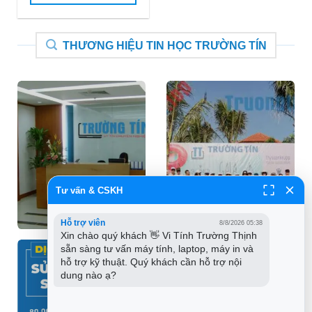
₫150.000.
THƯƠNG HIỆU TIN HỌC TRƯỜNG TÍN
Tư vấn & CSKH
Hỗ trợ viên
8/8/2026 05:38
Xin chào quý khách 👋 Vi Tính Trường Thịnh 
sẵn sàng tư vấn máy tính, laptop, máy in và 
hỗ trợ kỹ thuật. Quý khách cần hỗ trợ nội 
dung nào ạ?