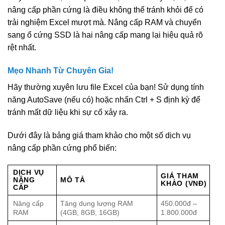
nâng cấp phần cứng là điều không thể tránh khỏi để có
trải nghiệm Excel mượt mà. Nâng cấp RAM và chuyển
sang ổ cứng SSD là hai nâng cấp mang lại hiệu quả rõ
rệt nhất.
Mẹo Nhanh Từ Chuyên Gia!
Hãy thường xuyên lưu file Excel của bạn! Sử dụng tính
năng AutoSave (nếu có) hoặc nhấn Ctrl + S định kỳ để
tránh mất dữ liệu khi sự cố xảy ra.
Dưới đây là bảng giá tham khảo cho một số dịch vụ
nâng cấp phần cứng phổ biến:
DỊCH VỤ
GIÁ THAM
NÂNG
MÔ TẢ
KHẢO (VNĐ)
CẤP
Nâng cấp
Tăng dung lượng RAM
450.000đ –
RAM
(4GB, 8GB, 16GB)
1.800.000đ