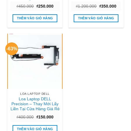
Giá
Giá
Giá
Giá
₫
450.000
₫
250.000
₫
1.200.000
₫
350.000
gốc
hiện
gốc
hiện
là:
tại
là:
tại
₫450.000.
là:
₫1.200.000.
là:
THÊM VÀO GIỎ HÀNG
THÊM VÀO GIỎ HÀNG
₫250.000.
₫350.00
-63%
LOA LAPTOP DELL
Loa Laptop DELL
Precision – Thay Mới Lấy
Liền Tại Cửa Hàng Giá Rẻ
Giá
Giá
₫
400.000
₫
150.000
gốc
hiện
là:
tại
₫400.000.
là:
THÊM VÀO GIỎ HÀNG