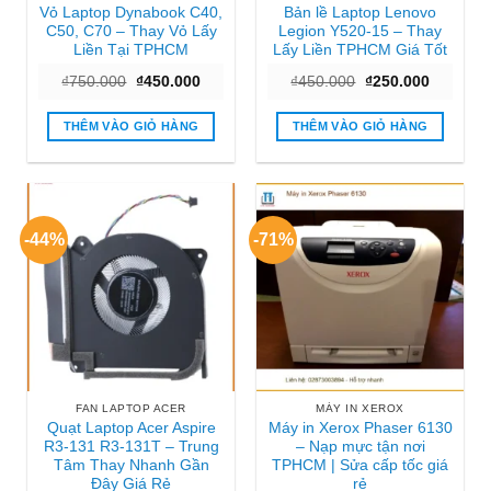
Vỏ Laptop Dynabook C40,
Bản lề Laptop Lenovo
C50, C70 – Thay Vỏ Lấy
Legion Y520-15 – Thay
Liền Tại TPHCM
Lấy Liền TPHCM Giá Tốt
Giá
Giá
Giá
Giá
₫
750.000
₫
450.000
₫
450.000
₫
250.000
gốc
hiện
gốc
hiện
là:
tại
là:
tại
₫750.000.
là:
₫450.000.
là:
THÊM VÀO GIỎ HÀNG
THÊM VÀO GIỎ HÀNG
₫450.000.
₫250.000
-44%
-71%
FAN LAPTOP ACER
MÁY IN XEROX
Quạt Laptop Acer Aspire
Máy in Xerox Phaser 6130
R3-131 R3-131T – Trung
– Nạp mực tận nơi
Tâm Thay Nhanh Gần
TPHCM | Sửa cấp tốc giá
Đây Giá Rẻ
rẻ