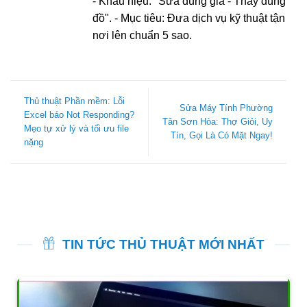
- Khẩu hiệu: "Sửa đúng giá - Thay đúng
đồ". - Mục tiêu: Đưa dịch vụ kỹ thuật tận
nơi lên chuẩn 5 sao.
Thủ thuật Phần mềm: Lỗi
Sửa Máy Tính Phường
Excel báo Not Responding?
Tân Sơn Hòa: Thợ Giỏi, Uy
Mẹo tự xử lý và tối ưu file
Tín, Gọi Là Có Mặt Ngay!
nặng
TIN TỨC THỦ THUẬT MỚI NHẤT