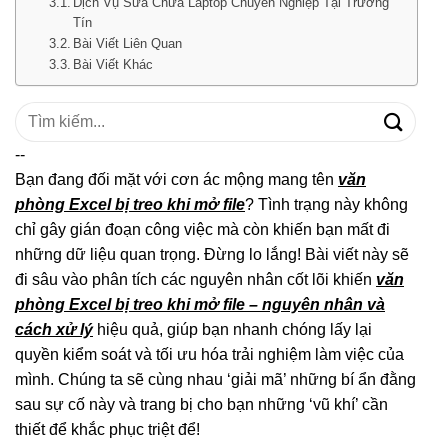
Dịch Vụ Sửa Chữa Laptop Chuyên Nghiệp Tại Trường
Tín
Bài Viết Liên Quan
Bài Viết Khác
Tìm
kiếm:
--
Bạn đang đối mặt với cơn ác mộng mang tên
văn
phòng Excel bị treo khi mở file
? Tình trạng này không
chỉ gây gián đoạn công việc mà còn khiến bạn mất đi
những dữ liệu quan trọng. Đừng lo lắng! Bài viết này sẽ
đi sâu vào phân tích các nguyên nhân cốt lõi khiến
văn
phòng Excel bị treo khi mở file – nguyên nhân và
cách xử lý
hiệu quả, giúp bạn nhanh chóng lấy lại
quyền kiểm soát và tối ưu hóa trải nghiệm làm việc của
mình. Chúng ta sẽ cùng nhau ‘giải mã’ những bí ẩn đằng
sau sự cố này và trang bị cho bạn những ‘vũ khí’ cần
thiết để khắc phục triệt để!