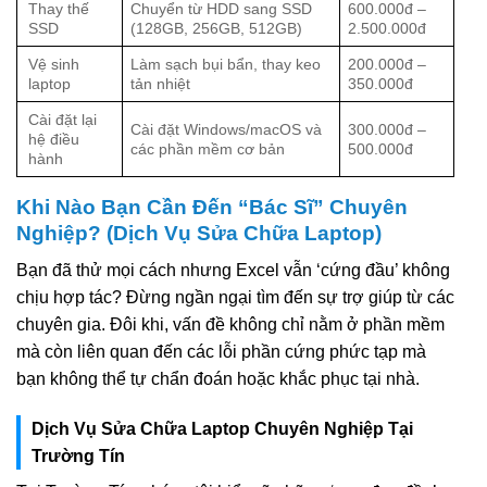
Thay thế
Chuyển từ HDD sang SSD
600.000đ –
SSD
(128GB, 256GB, 512GB)
2.500.000đ
Vệ sinh
Làm sạch bụi bẩn, thay keo
200.000đ –
laptop
tản nhiệt
350.000đ
Cài đặt lại
Cài đặt Windows/macOS và
300.000đ –
hệ điều
các phần mềm cơ bản
500.000đ
hành
Khi Nào Bạn Cần Đến “Bác Sĩ” Chuyên
Nghiệp? (Dịch Vụ Sửa Chữa Laptop)
Bạn đã thử mọi cách nhưng Excel vẫn ‘cứng đầu’ không
chịu hợp tác? Đừng ngần ngại tìm đến sự trợ giúp từ các
chuyên gia. Đôi khi, vấn đề không chỉ nằm ở phần mềm
mà còn liên quan đến các lỗi phần cứng phức tạp mà
bạn không thể tự chẩn đoán hoặc khắc phục tại nhà.
Dịch Vụ Sửa Chữa Laptop Chuyên Nghiệp Tại
Trường Tín