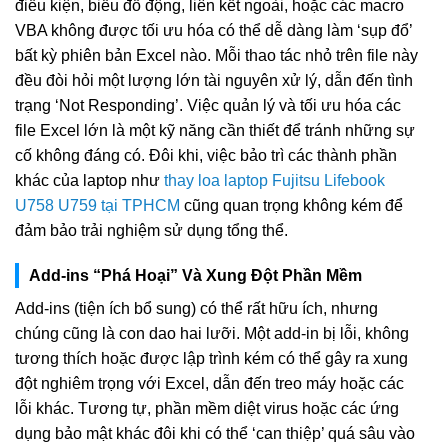
điều kiện, biểu đồ động, liên kết ngoài, hoặc các macro
VBA không được tối ưu hóa có thể dễ dàng làm ‘sụp đổ’
bất kỳ phiên bản Excel nào. Mỗi thao tác nhỏ trên file này
đều đòi hỏi một lượng lớn tài nguyên xử lý, dẫn đến tình
trạng ‘Not Responding’. Việc quản lý và tối ưu hóa các
file Excel lớn là một kỹ năng cần thiết để tránh những sự
cố không đáng có. Đôi khi, việc bảo trì các thành phần
khác của laptop như
thay loa laptop Fujitsu Lifebook
U758 U759 tại TPHCM
cũng quan trọng không kém để
đảm bảo trải nghiệm sử dụng tổng thể.
Add-ins “Phá Hoại” Và Xung Đột Phần Mềm
Add-ins (tiện ích bổ sung) có thể rất hữu ích, nhưng
chúng cũng là con dao hai lưỡi. Một add-in bị lỗi, không
tương thích hoặc được lập trình kém có thể gây ra xung
đột nghiêm trọng với Excel, dẫn đến treo máy hoặc các
lỗi khác. Tương tự, phần mềm diệt virus hoặc các ứng
dụng bảo mật khác đôi khi có thể ‘can thiệp’ quá sâu vào