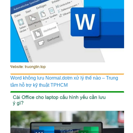
Word không lưu Normal.dotm xử lý thế nào – Trung
tâm hỗ trợ kỹ thuật TPHCM