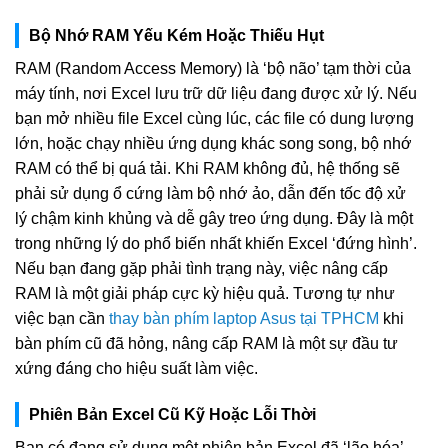
Bộ Nhớ RAM Yếu Kém Hoặc Thiếu Hụt
RAM (Random Access Memory) là ‘bộ não’ tạm thời của
máy tính, nơi Excel lưu trữ dữ liệu đang được xử lý. Nếu
bạn mở nhiều file Excel cùng lúc, các file có dung lượng
lớn, hoặc chạy nhiều ứng dụng khác song song, bộ nhớ
RAM có thể bị quá tải. Khi RAM không đủ, hệ thống sẽ
phải sử dụng ổ cứng làm bộ nhớ ảo, dẫn đến tốc độ xử
lý chậm kinh khủng và dễ gây treo ứng dụng. Đây là một
trong những lý do phổ biến nhất khiến Excel ‘đứng hình’.
Nếu bạn đang gặp phải tình trạng này, việc nâng cấp
RAM là một giải pháp cực kỳ hiệu quả. Tương tự như
việc bạn cần
thay bàn phím laptop Asus tại TPHCM
khi
bàn phím cũ đã hỏng, nâng cấp RAM là một sự đầu tư
xứng đáng cho hiệu suất làm việc.
Phiên Bản Excel Cũ Kỹ Hoặc Lỗi Thời
Bạn có đang sử dụng một phiên bản Excel đã ‘lão hóa’