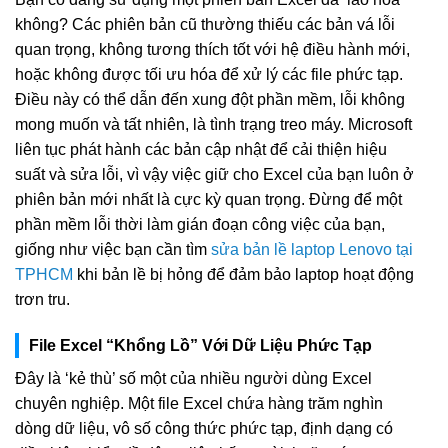
không? Các phiên bản cũ thường thiếu các bản vá lỗi
quan trọng, không tương thích tốt với hệ điều hành mới,
hoặc không được tối ưu hóa để xử lý các file phức tạp.
Điều này có thể dẫn đến xung đột phần mềm, lỗi không
mong muốn và tất nhiên, là tình trạng treo máy. Microsoft
liên tục phát hành các bản cập nhật để cải thiện hiệu
suất và sửa lỗi, vì vậy việc giữ cho Excel của bạn luôn ở
phiên bản mới nhất là cực kỳ quan trọng. Đừng để một
phần mềm lỗi thời làm gián đoạn công việc của bạn,
giống như việc bạn cần tìm
sửa bản lề laptop Lenovo tại
TPHCM
khi bản lề bị hỏng để đảm bảo laptop hoạt động
trơn tru.
File Excel “Khổng Lồ” Với Dữ Liệu Phức Tạp
Đây là ‘kẻ thù’ số một của nhiều người dùng Excel
chuyên nghiệp. Một file Excel chứa hàng trăm nghìn
dòng dữ liệu, vô số công thức phức tạp, định dạng có