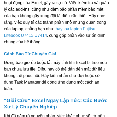
hoạt động của Excel, gây ra sự cố. Việc kiểm tra và quản
lý các add-ins, cũng như đảm bảo phần mềm bảo mật
của bạn không gây xung đột là điều cần thiết. Hãy nhớ
rằng, việc duy trì các thành phần nhỏ nhưng quan trọng
của laptop, chẳng hạn như
thay loa laptop Fujitsu
Lifebook U7413 U7414
, cũng góp phần vào sự ổn định
chung của hệ thống.
Cảnh Báo Từ Chuyên Gia!
Đừng bao giờ ép buộc tắt máy tính khi Excel bị treo nếu
bạn chưa lưu file. Điều này có thể dẫn đến mất dữ liệu
không thể phục hồi. Hãy kiên nhẫn chờ đợi hoặc sử
dụng Task Manager để đóng ứng dụng một cách an
toàn.
“Giải Cứu” Excel Ngay Lập Tức: Các Bước
Xử Lý Chuyên Nghiệp
Khi đã nắm rõ nguyên nhân, việc khắc phục sẽ trở nên