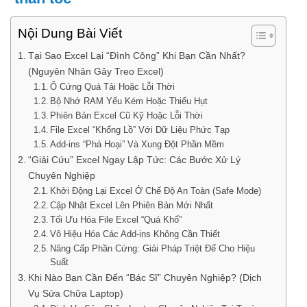
Nội Dung Bài Viết
Tại Sao Excel Lại “Đình Công” Khi Bạn Cần Nhất?
(Nguyên Nhân Gây Treo Excel)
Ổ Cứng Quá Tải Hoặc Lỗi Thời
Bộ Nhớ RAM Yếu Kém Hoặc Thiếu Hụt
Phiên Bản Excel Cũ Kỹ Hoặc Lỗi Thời
File Excel “Khổng Lồ” Với Dữ Liệu Phức Tạp
Add-ins “Phá Hoại” Và Xung Đột Phần Mềm
“Giải Cứu” Excel Ngay Lập Tức: Các Bước Xử Lý
Chuyên Nghiệp
Khởi Động Lại Excel Ở Chế Độ An Toàn (Safe Mode)
Cập Nhật Excel Lên Phiên Bản Mới Nhất
Tối Ưu Hóa File Excel “Quá Khổ”
Vô Hiệu Hóa Các Add-ins Không Cần Thiết
Nâng Cấp Phần Cứng: Giải Pháp Triệt Để Cho Hiệu
Suất
Khi Nào Bạn Cần Đến “Bác Sĩ” Chuyên Nghiệp? (Dịch
Vụ Sửa Chữa Laptop)