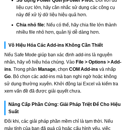
Sử dụng Power Query/Power Pivot:
Đối với dữ
liệu cực lớn, hãy cân nhắc sử dụng các công cụ
này để xử lý dữ liệu hiệu quả hơn.
Chia nhỏ file:
Nếu có thể, hãy chia file lớn thành
nhiều file nhỏ hơn, quản lý dễ dàng hơn.
Vô Hiệu Hóa Các Add-ins Không Cần Thiết
Nếu Safe Mode giúp bạn xác định add-ins là nguyên
nhân, hãy vô hiệu hóa chúng. Vào
File > Options > Add-
ins
. Trong phần
Manage
, chọn
COM Add-ins
và nhấp
Go
. Bỏ chọn các add-ins mà bạn nghi ngờ hoặc không
sử dụng thường xuyên. Khởi động lại Excel và kiểm tra
xem vấn đề đã được giải quyết chưa.
Nâng Cấp Phần Cứng: Giải Pháp Triệt Để Cho Hiệu
Suất
Đôi khi, các giải pháp phần mềm chỉ là tạm thời. Nếu
máy tính của bạn đã quá cũ hoặc cấu hình yếu, việc