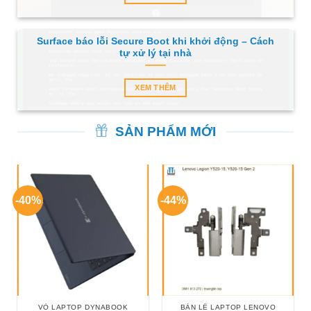
Surface báo lỗi Secure Boot khi khởi động – Cách
tự xử lý tại nhà
XEM THÊM
SẢN PHẨM MỚI
-40%
-44%
VỎ LAPTOP DYNABOOK
BẢN LỀ LAPTOP LENOVO