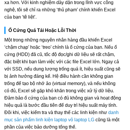
xa hơn. Với kinh nghiệm dày dặn trong lĩnh vực công
nghệ, tôi sẽ chỉ ra những ‘thủ phạm’ chính khiến Excel
của bạn ‘tê liệt’.
Ổ Cứng Quá Tải Hoặc Lỗi Thời
Một trong những nguyên nhân hàng đầu khiến Excel
‘chậm chạp’ hoặc ‘treo’ chính là ổ cứng của bạn. Nếu ổ
cứng (HDD) đã cũ, tốc độ đọc/ghi dữ liệu sẽ rất chậm,
đặc biệt khi bạn làm việc với các file Excel lớn. Ngay cả
với SSD, nếu dung lượng trống quá ít, hiệu suất cũng sẽ
bị ảnh hưởng đáng kể. Hệ điều hành cần không gian
trống để tạo bộ nhớ ảo (virtual memory), và nếu không
có đủ, Excel sẽ gặp khó khăn trong việc xử lý dữ liệu.
Đảm bảo ổ cứng của bạn có đủ không gian và hoạt động
hiệu quả là bước đầu tiên để duy trì hiệu suất máy tính.
Đôi khi, việc kiểm tra và thay thế các linh kiện như
danh
mục sản phẩm linh kiện laptop vỏ laptop LG
cũng là một
phần của việc bảo dưỡng tổng thể.