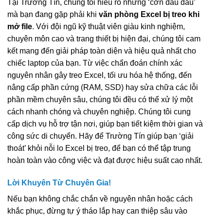
Tại Trường Tín, chúng tôi hiểu rõ những ‘cơn đau đầu’
mà bạn đang gặp phải khi
văn phòng Excel bị treo khi
mở file
. Với đội ngũ kỹ thuật viên giàu kinh nghiệm,
chuyên môn cao và trang thiết bị hiện đại, chúng tôi cam
kết mang đến giải pháp toàn diện và hiệu quả nhất cho
chiếc laptop của bạn. Từ việc chẩn đoán chính xác
nguyên nhân gây treo Excel, tối ưu hóa hệ thống, đến
nâng cấp phần cứng (RAM, SSD) hay sửa chữa các lỗi
phần mềm chuyên sâu, chúng tôi đều có thể xử lý một
cách nhanh chóng và chuyên nghiệp. Chúng tôi cung
cấp dịch vụ hỗ trợ tận nơi, giúp bạn tiết kiệm thời gian và
công sức di chuyển. Hãy để Trường Tín giúp bạn ‘giải
thoát’ khỏi nỗi lo Excel bị treo, để bạn có thể tập trung
hoàn toàn vào công việc và đạt được hiệu suất cao nhất.
Lời Khuyên Từ Chuyên Gia!
Nếu bạn không chắc chắn về nguyên nhân hoặc cách
khắc phục, đừng tự ý tháo lắp hay can thiệp sâu vào