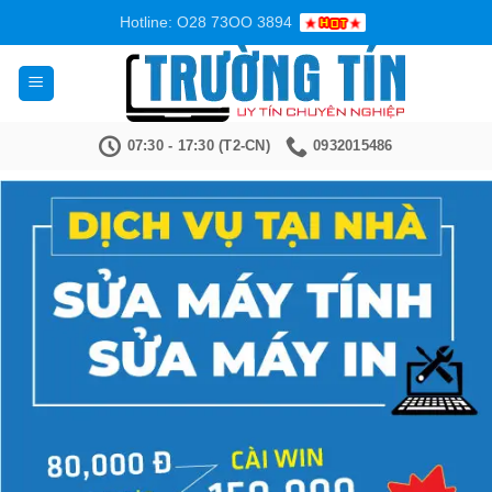
Bỏ
Hotline: O28 73OO 3894
qua
nội
dung
07:30 - 17:30 (T2-CN)
0932015486