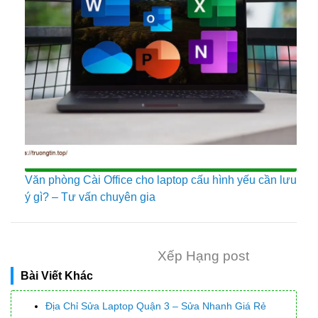
Văn phòng Cài Office cho laptop cấu hình yếu cần lưu
ý gì? – Tư vấn chuyên gia
Xếp Hạng post
Bài Viết Khác
Địa Chỉ Sửa Laptop Quận 3 – Sửa Nhanh Giá Rẻ