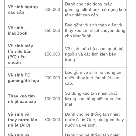
Dành cho các dòng máy
Vệ sinh laptop
200.000
gaming, ultrabook; sử dụng keo
cao cấp
tản nhiệt cao cấp.
Bao gồm vệ sinh toàn diện và
Vệ sinh
250.000
thay keo tản nhiệt chuyên dụng
MacBook
cho MacBook.
Vệ sinh máy
Vệ sinh toàn bộ case, quạt, bộ
tính để bàn
150.000
nguồn và các linh kiện bên
(PC) tiêu
trong.
chuẩn
Bao gồm vệ sinh hệ thống tản
Vệ sinh PC
200.000
nhiệt, thay keo tản nhiệt cao
gaming/đồ họa
cấp.
Sử dụng keo tản nhiệt chất
Thay keo tản
100.000
lượng cao, tăng hiệu quả làm
nhiệt cao cấp
mát.
Vệ sinh và
Dành cho hệ thống tản nhiệt
thay nước tản
300.000
nước All-in-One; bao gồm thay
nhiệt (AIO)
nước và vệ sinh.
Vệ sinh và
Dành cho hệ thống tản nhiệt