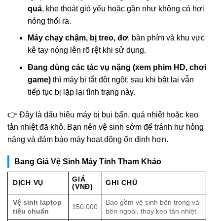
quả
, khe thoát gió yếu hoặc gần như không có hơi
nóng thổi ra.
Máy chạy chậm, bị treo, đơ
, bàn phím và khu vực
kê tay nóng lên rõ rệt khi sử dụng.
Đang dùng các tác vụ nặng (xem phim HD, chơi
game)
thì máy bị tắt đột ngột, sau khi bật lại vẫn
tiếp tục bị lặp lại tình trạng này.
👉 Đây là dấu hiệu máy bị bụi bẩn, quá nhiệt hoặc keo
tản nhiệt đã khô. Bạn nên vệ sinh sớm để tránh hư hỏng
nặng và đảm bảo máy hoạt động ổn định hơn.
Bang Giá Vệ Sinh Máy Tính Tham Khảo
GIÁ
DỊCH VỤ
GHI CHÚ
(VNĐ)
Vệ sinh laptop
Bao gồm vệ sinh bên trong và
150.000
tiêu chuẩn
bên ngoài, thay keo tản nhiệt.