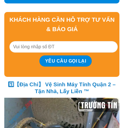
KHÁCH HÀNG CẦN HỖ TRỢ TƯ VẤN
& BÁO GIÁ
1️⃣【Địa Chỉ】 Vệ Sinh Máy Tính Quận 2 –
Tận Nhà, Lấy Liền ™