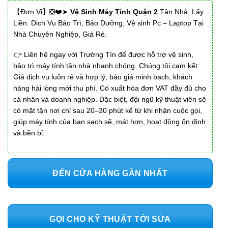
【Đơn Vị】❎❤️➤
Vệ Sinh Máy Tính Quận 2
Tận Nhà, Lấy
Liền. Dịch Vụ Bảo Trì, Bảo Dưỡng, Vệ sinh Pc – Laptop Tại
Nhà Chuyên Nghiệp, Giá Rẻ.
👉 Liên hệ ngay với Trường Tín để được hỗ trợ vệ sinh,
bảo trì máy tính tận nhà nhanh chóng. Chúng tôi cam kết:
Giá dịch vụ luôn rẻ và hợp lý, báo giá minh bạch, khách
hàng hài lòng mới thu phí. Có xuất hóa đơn VAT đầy đủ cho
cá nhân và doanh nghiệp. Đặc biệt, đội ngũ kỹ thuật viên sẽ
có mặt tận nơi chỉ sau 20–30 phút kể từ khi nhận cuộc gọi,
giúp máy tính của bạn sạch sẽ, mát hơn, hoạt động ổn định
và bền bỉ.
ĐẾN CỬA HÀNG GẦN NHẤT
GỌI CHO KỸ THUẬT TỚI SỬA