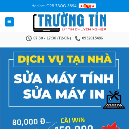
Bỏ
Hotline: O28 73OO 3894
qua
nội
dung
07:30 - 17:30 (T2-CN)
0932015486