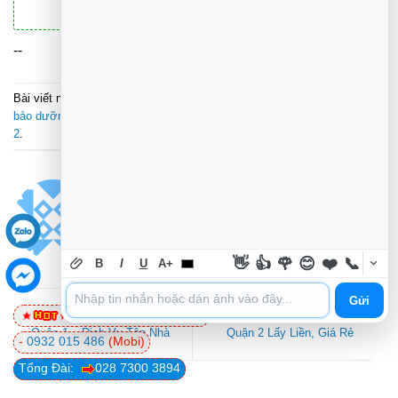
--
Bài viết này được đăng trong
Vệ Sinh Máy Tính
và được gắn thẻ
bảo dưỡng máy tính
,
bảo trì máy tính
,
computer maintenance
,
quận
2
.
MINH TÀI
👋
👍
🌹
😊
❤️
📞
B
I
U
A+
Gửi
0981 81 32 72
(Viettel)
Địa Chỉ Vệ Sinh Laptop
Địa Chỉ Vệ Sinh Laptop
Quận 1 – Dịch Vụ Tận Nhà
Quận 2 Lấy Liền, Giá Rẻ
-
0932 015 486
(Mobi)
Tổng Đài:
028 7300 3894