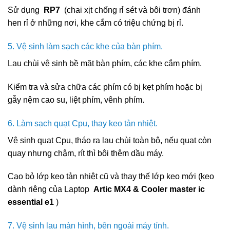
Sử dụng
RP7
(chai xịt chống rỉ sét và bôi trơn) đánh
hen rỉ ở những nơi, khe cắm có triệu chứng bị rỉ.
5. Vệ sinh làm sạch các khe của bàn phím.
Lau chùi vệ sinh bề mặt bàn phím, các khe cắm phím.
Kiểm tra và sửa chữa các phím có bị kẹt phím hoặc bị
gẫy nệm cao su, liệt phím, vênh phím.
6. Làm sạch quạt Cpu, thay keo tản nhiệt.
Vệ sinh quạt Cpu, tháo ra lau chùi toàn bộ, nếu quạt còn
quay nhưng chậm, rít thì bôi thêm dầu máy.
Cạo bỏ lớp keo tản nhiệt cũ và thay thế lớp keo mới (keo
dành riêng của Laptop
Artic MX4 & Cooler master ic
essential e1
)
7. Vệ sinh lau màn hình, bên ngoài máy tính.