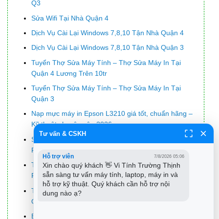
Q3
Sửa Wifi Tại Nhà Quận 4
Dịch Vụ Cài Lại Windows 7,8,10 Tận Nhà Quận 4
Dịch Vụ Cài Lại Windows 7,8,10 Tận Nhà Quận 3
Tuyển Thợ Sửa Máy Tính – Thợ Sửa Máy In Tại
Quận 4 Lương Trên 10tr
Tuyển Thợ Sửa Máy Tính – Thợ Sửa Máy In Tại
Quận 3
Nạp mực máy in Epson L3210 giá tốt, chuẩn hãng –
Kỹ thuật chuyên sâu 2026
Tư vấn & CSKH
Sửa lỗi 400 Bad Request trên trình duyệt Chrome,
Firefox, Internet Explorer và trình duyệt Edge
Hỗ trợ viên
7/8/2026 05:06
Top 10 Địa Chỉ Bán LCD Màn Hình Máy Tính Mới Led
Xin chào quý khách 👋 Vi Tính Trường Thịnh 
sẵn sàng tư vấn máy tính, laptop, máy in và 
Full Box
hỗ trợ kỹ thuật. Quý khách cần hỗ trợ nội 
Top 10 Công Ty Thay Mực Máy In Đen Trắng Ở Tại
dung nào ạ?
Quận 6 Tphcm
Bán Máy Tính Cũ Quận 2 – Giá Rẻ Uy Tín