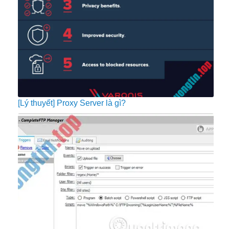
[Lý thuyết] Proxy Server là gì?