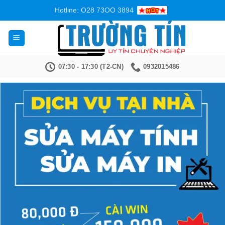
Bỏ
Hotline: O28 73OO 3894
qua
nội
dung
07:30 - 17:30 (T2-CN)
0932015486