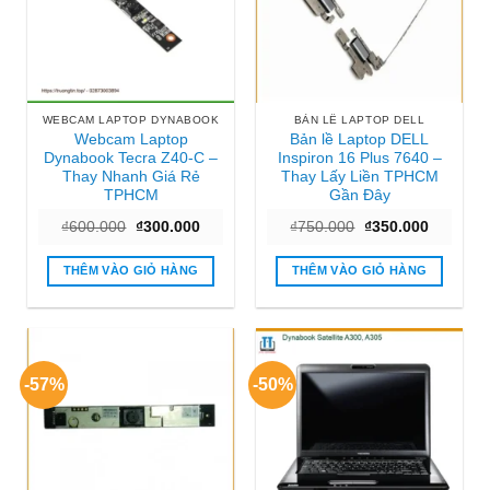
WEBCAM LAPTOP DYNABOOK
BẢN LỀ LAPTOP DELL
Webcam Laptop
Bản lề Laptop DELL
Dynabook Tecra Z40-C –
Inspiron 16 Plus 7640 –
Thay Nhanh Giá Rẻ
Thay Lấy Liền TPHCM
TPHCM
Gần Đây
Giá
Giá
Giá
Giá
₫
600.000
₫
300.000
₫
750.000
₫
350.000
gốc
hiện
gốc
hiện
là:
tại
là:
tại
₫600.000.
là:
₫750.000.
là:
THÊM VÀO GIỎ HÀNG
THÊM VÀO GIỎ HÀNG
₫300.000.
₫350.000
-57%
-50%