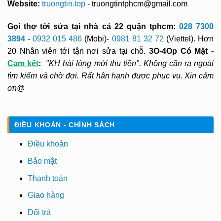
Website:
truongtin.top
- truongtintphcm@gmail.com
Gọi thợ tới sửa tại nhà cả 22 quận tphcm:
028 7300
3894
-
0932 015 486
(Mobi)-
0981 81 32 72
(Viettel). Hơn
20 Nhân viên tới tận nơi sửa tại chỗ.
3O-4Op Có Mặt -
Cam kết
:
"KH hài lòng mới thu tiền". Không cần ra ngoài
tìm kiếm và chờ đợi. Rất hân hạnh được phục vụ. Xin cảm
ơn@
ĐIỀU KHOẢN - CHÍNH SÁCH
Điều khoản
Bảo mật
Thanh toán
Giao hàng
Đổi trả