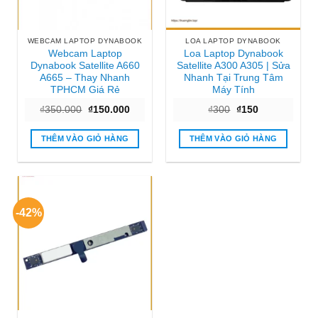
WEBCAM LAPTOP DYNABOOK
LOA LAPTOP DYNABOOK
Webcam Laptop
Loa Laptop Dynabook
Dynabook Satellite A660
Satellite A300 A305 | Sửa
A665 – Thay Nhanh
Nhanh Tại Trung Tâm
TPHCM Giá Rẻ
Máy Tính
Giá
Giá
Giá
Giá
₫
350.000
₫
150.000
₫
300
₫
150
gốc
hiện
gốc
hiện
là:
tại
là:
tại
₫350.000.
là:
₫300.
là:
THÊM VÀO GIỎ HÀNG
THÊM VÀO GIỎ HÀNG
₫150.000.
₫150.
-42%