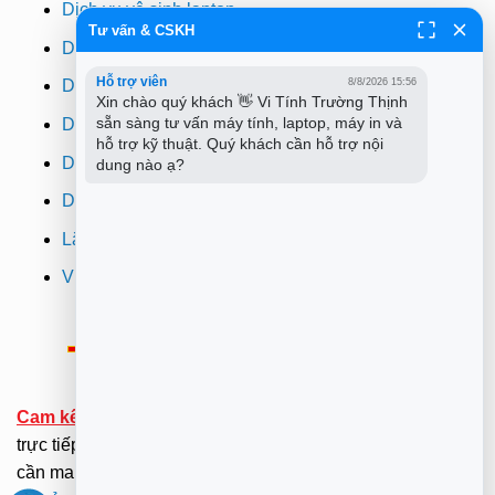
Dịch vụ vệ sinh laptop
Tư vấn & CSKH
Dịch vụ cài win
Hỗ trợ viên
8/8/2026 15:56
Dịch vụ cứu dữ liệu
Xin chào quý khách 👋 Vi Tính Trường Thịnh 
sẵn sàng tư vấn máy tính, laptop, máy in và 
Dịch vụ sửa wifi tại nhà
hỗ trợ kỹ thuật. Quý khách cần hỗ trợ nội 
Dịch vụ sửa máy in
dung nào ạ?
Dịch vụ nạp mực máy in
Lắp đặt camera quan sát tphcm
Vi tính Trường Thịnh
Thông Báo:
v/v Xuất hóa đơn đỏ VAT
Cam kết:
Tới tại nhà sửa chữa dưới sự kiểm tra giám sát
trực tiếp của Khách hàng.(Hãy ở nhà gọi dịch vụ không
cần mang ra ngoài nắng mưa ). .
Xem Bảng Giá
-
Điều