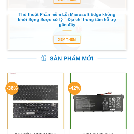
Thủ thuật Phần mềm Lỗi Microsoft Edge không
khởi động được xử lý – Địa chỉ trung tâm hỗ trợ
gần đây
XEM THÊM
SẢN PHẨM MỚI
-36%
-42%