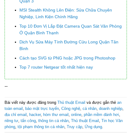
Quận 3
MSI Stealth Không Lên Điện: Sửa Chữa Chuyên
Nghiệp, Linh Kiện Chính Hãng
Top 10 Đơn Vị Lắp Đặt Camera Quan Sát Văn Phòng
Ở Quận Bình Thạnh
Dịch Vụ Sửa Máy Tính Đường Cửu Long Quận Tân
Bình
Cách tạo SVG từ PNG hoặc JPG trong Photoshop
Top 7 router Netgear tốt nhất hiện nay
--
Bài viết này được đăng trong
Thủ thuật Email
và được gắn thẻ
an
toàn email
,
bảo mật trực tuyến
,
Công nghệ
,
cá nhân
,
doanh nghiệp
,
địa chỉ email
,
hacker
,
hòm thư email
,
online
,
phần mềm đánh hơi
,
riêng tư
,
tấn công
,
thông tin cá nhân
,
Thủ thuật Email
,
Tin học Văn
phòng
,
tội phạm thông tin cá nhân
,
Truy cập
,
Ứng dụng
.