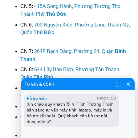
CN 5:
415A Song Hành, Phường Trường Thọ,
Thành Phố
Thủ Đức
CN 6:
709 Nguyễn Xiển, Phường Long Thạnh Mỹ,
Quận
Thủ Đức
CN 7:
264F Bạch Đằng, Phường 24, Quận
Bình
Thạnh
CN 8:
644 Lũy Bán Bích, Phường Tân Thành,
Quận
Tân Phú
Tư vấn & CSKH
CN 9:
318 Đ. Lê Văn Lương, Phường Tân Quy,
Quận 7
Hỗ trợ viên
8/8/2026 10:18
Xin chào quý khách 👋 Vi Tính Trường Thịnh 
CN 10:
362 Đường 3/2, Phường 12,
Quận 10
sẵn sàng tư vấn máy tính, laptop, máy in và 
hỗ trợ kỹ thuật. Quý khách cần hỗ trợ nội 
CN 11:
142 Hoàng Văn Thụ, Phường 9, Quận
Phú
dung nào ạ?
Nhuận
CN 12:
853 Tỉnh Lộ 10, Phường Bình Trị Đông B,