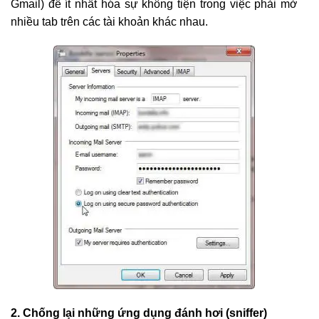
Gmail) để ít nhất hóa sự không tiện trong việc phải mở
nhiều tab trên các tài khoản khác nhau.
2. Chống lại những ứng dụng đánh hơi (sniffer)