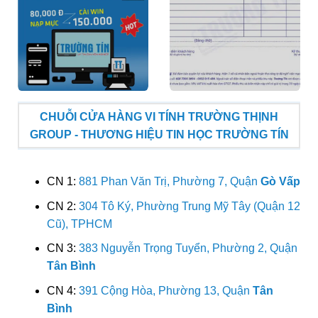
CHUỖI CỬA HÀNG VI TÍNH TRƯỜNG THỊNH
GROUP - THƯƠNG HIỆU TIN HỌC TRƯỜNG TÍN
CN 1:
881 Phan Văn Trị, Phường 7, Quận
Gò Vấp
CN 2:
304 Tô Ký, Phường Trung Mỹ Tây (Quận 12
Cũ), TPHCM
CN 3:
383 Nguyễn Trọng Tuyển, Phường 2, Quận
Tân Bình
CN 4:
391 Cộng Hòa, Phường 13, Quận
Tân
Bình