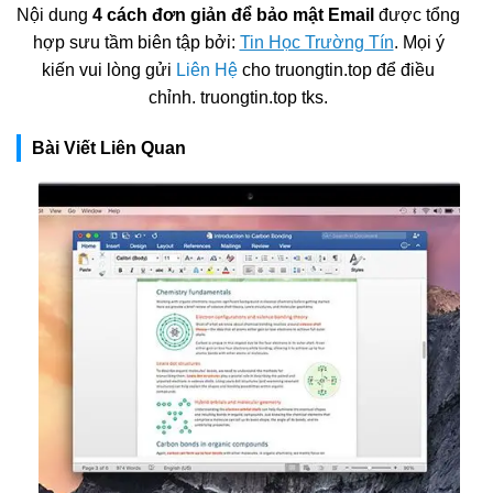
Nội dung
4 cách đơn giản để bảo mật Email
được tổng
hợp sưu tầm biên tập bởi:
Tin Học Trường Tín
. Mọi ý
kiến vui lòng gửi
Liên Hệ
cho truongtin.top để điều
chỉnh. truongtin.top tks.
Bài Viết Liên Quan