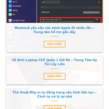
Macbook yêu cầu xác minh Apple ID nhiều lần –
Trung tâm hỗ trợ gần đây
XEM THÊM
Vệ Sinh Laptop Chỗ Quận 1 Giá Rẻ – Trung Tâm Uy
Tín Lấy Liền
XEM THÊM
Thủ thuật Máy in tự động trang cấu hình liên tục –
Cách tự xử lý tại nhà
XEM THÊM