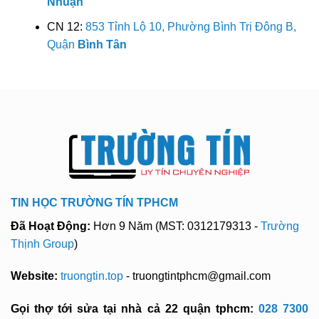
Nhuận
CN 12:
853 Tỉnh Lộ 10, Phường Bình Trị Đông B,
Quận
Bình Tân
TIN HỌC TRƯỜNG TÍN TPHCM
Đã Hoạt Động:
Hơn 9 Năm (MST: 0312179313 -
Trường
Thịnh Group
)
Website:
truongtin.top
- truongtintphcm@gmail.com
Gọi thợ tới sửa tại nhà cả 22 quận tphcm:
028 7300