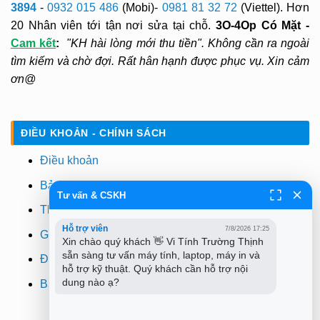
3894
-
0932 015 486
(Mobi)-
0981 81 32 72
(Viettel). Hơn
20 Nhân viên tới tận nơi sửa tại chỗ.
3O-4Op Có Mặt -
Cam kết
:
"KH hài lòng mới thu tiền". Không cần ra ngoài
tìm kiếm và chờ đợi. Rất hân hạnh được phục vụ. Xin cảm
ơn@
ĐIỀU KHOẢN - CHÍNH SÁCH
Điều khoản
Bảo mật
Tư vấn & CSKH
Thanh toán
Hỗ trợ viên
7/8/2026 17:25
Giao hàng
Xin chào quý khách 👋 Vi Tính Trường Thịnh 
sẵn sàng tư vấn máy tính, laptop, máy in và 
Đổi trả
hỗ trợ kỹ thuật. Quý khách cần hỗ trợ nội 
dung nào ạ?
Bảo hành