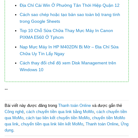
Địa Chỉ Cài Win Ở Phường Tân Thới Hiệp Quận 12
Cách sao chép hoặc tạo bản sao toàn bộ trang tính
trong Google Sheets
Top 10 Chỗ Sửa Chữa Thay Mực Máy In Canon
PIXMA E560 Ở Tphcm
Nạp Mực Máy In HP M402DN Bị Mờ – Địa Chỉ Sửa
Chữa Uy Tín Lấy Ngay
Cách thay đổi chế độ xem Disk Management trên
Windows 10
--
Bài viết này được đăng trong
Thanh toán Online
và được gắn thẻ
Công nghệ
,
cách chuyển tiền qua link bằng MoMo
,
cách chuyển tiền
qua MoMo
,
cách tạo liên kết chuyển tiền MoMo
,
chuyển tiền MoMo
qua link
,
chuyển tiền qua link liên kết MoMo
,
Thanh toán Online
,
Ứng
dụng
.