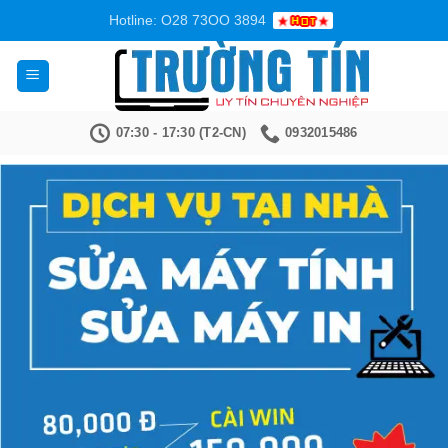
Bỏ
Hotline: O28 73OO 3894
qua
nội
dung
07:30 - 17:30 (T2-CN)
0932015486