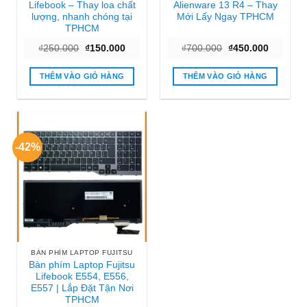
Lifebook – Thay loa chất
Alienware 13 R4 – Thay
lượng, nhanh chóng tại
Mới Lấy Ngay TPHCM
TPHCM
Giá
Giá
Giá
Giá
₫
250.000
₫
150.000
₫
700.000
₫
450.000
gốc
hiện
gốc
hiện
là:
tại
là:
tại
₫250.000.
là:
₫700.000.
là:
THÊM VÀO GIỎ HÀNG
THÊM VÀO GIỎ HÀNG
₫150.000.
₫450.000
-42%
BÀN PHÍM LAPTOP FUJITSU
Bàn phím Laptop Fujitsu
Lifebook E554, E556,
E557 | Lắp Đặt Tận Nơi
TPHCM