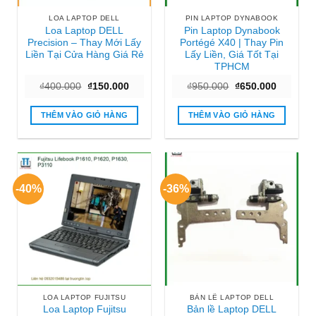
LOA LAPTOP DELL
PIN LAPTOP DYNABOOK
Loa Laptop DELL
Pin Laptop Dynabook
Precision – Thay Mới Lấy
Portégé X40 | Thay Pin
Liền Tại Cửa Hàng Giá Rẻ
Lấy Liền, Giá Tốt Tại
TPHCM
Giá
Giá
Giá
Giá
₫
400.000
₫
150.000
₫
950.000
₫
650.000
gốc
hiện
gốc
hiện
là:
tại
là:
tại
₫400.000.
là:
₫950.000.
là:
THÊM VÀO GIỎ HÀNG
THÊM VÀO GIỎ HÀNG
₫150.000.
₫650.000
-40%
-36%
LOA LAPTOP FUJITSU
BẢN LỀ LAPTOP DELL
Loa Laptop Fujitsu
Bản lề Laptop DELL