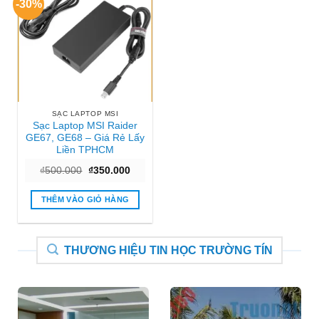
-30%
SẠC LAPTOP MSI
Sạc Laptop MSI Raider
GE67, GE68 – Giá Rẻ Lấy
Liền TPHCM
Giá
Giá
₫
500.000
₫
350.000
gốc
hiện
là:
tại
₫500.000.
là:
THÊM VÀO GIỎ HÀNG
₫350.000.
THƯƠNG HIỆU TIN HỌC TRƯỜNG TÍN