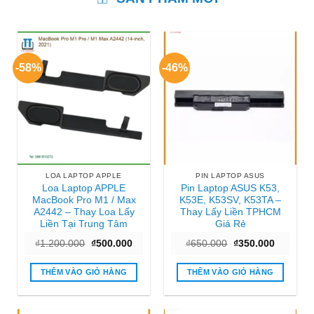
-58%
-46%
LOA LAPTOP APPLE
PIN LAPTOP ASUS
Loa Laptop APPLE
Pin Laptop ASUS K53,
MacBook Pro M1 / Max
K53E, K53SV, K53TA –
A2442 – Thay Loa Lấy
Thay Lấy Liền TPHCM
Liền Tại Trung Tâm
Giá Rẻ
Giá
Giá
Giá
Giá
₫
1.200.000
₫
500.000
₫
650.000
₫
350.000
gốc
hiện
gốc
hiện
là:
tại
là:
tại
₫1.200.000.
là:
₫650.000.
là:
THÊM VÀO GIỎ HÀNG
THÊM VÀO GIỎ HÀNG
₫500.000.
₫350.000