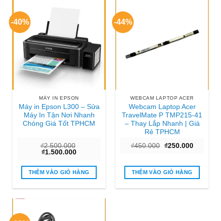
-40%
-44%
MÁY IN EPSON
WEBCAM LAPTOP ACER
Máy in Epson L300 – Sửa
Webcam Laptop Acer
Máy In Tận Nơi Nhanh
TravelMate P TMP215-41
Chóng Giá Tốt TPHCM
– Thay Lắp Nhanh | Giá
Rẻ TPHCM
Giá
Giá
₫
2.500.000
₫
450.000
₫
250.000
Giá
Giá
gốc
hiện
₫
1.500.000
gốc
hiện
là:
tại
là:
tại
₫450.000.
là:
₫2.500.000.
là:
₫250.000
THÊM VÀO GIỎ HÀNG
THÊM VÀO GIỎ HÀNG
₫1.500.000.