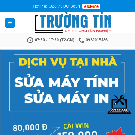
Bỏ
Hotline: O28 73OO 3894
qua
nội
dung
07:30 - 17:30 (T2-CN)
0932015486