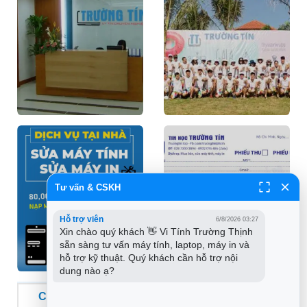
Tư vấn & CSKH
Hỗ trợ viên
6/8/2026 03:27
Xin chào quý khách 👋 Vi Tính Trường Thịnh 
sẵn sàng tư vấn máy tính, laptop, máy in và 
hỗ trợ kỹ thuật. Quý khách cần hỗ trợ nội 
dung nào ạ?
CHUỖI CỬA HÀNG VI TÍNH TRƯỜNG THỊNH