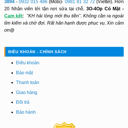
3894
-
0932 015 486
(Mobi)-
0981 81 32 72
(Viettel). Hơn
20 Nhân viên tới tận nơi sửa tại chỗ.
3O-4Op Có Mặt -
Cam kết
:
"KH hài lòng mới thu tiền". Không cần ra ngoài
tìm kiếm và chờ đợi. Rất hân hạnh được phục vụ. Xin cảm
ơn@
ĐIỀU KHOẢN - CHÍNH SÁCH
Điều khoản
Bảo mật
Thanh toán
Giao hàng
Đổi trả
Bảo hành