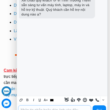
Xin chào quý khách 👋 Vi Tính Trường Thịnh 
sẵn sàng tư vấn máy tính, laptop, máy in và 
Dịch vụ sửa wifi tại nhà
hỗ trợ kỹ thuật. Quý khách cần hỗ trợ nội 
Dịch vụ sửa máy in
dung nào ạ?
Dịch vụ nạp mực máy in
Lắp đặt camera quan sát tphcm
Vi tính Trường Thịnh
Thông Báo:
v/v Xuất hóa đơn đỏ VAT
Cam kết:
Tới tại nhà sửa chữa dưới sự kiểm tra giám sát
trực tiếp của Khách hàng.(Hãy ở nhà gọi dịch vụ không
cần mang ra ngoài nắng mưa ). .
Xem Bảng Giá
-
Điều
Khoản
-
Chính Sách
.
Mã bảo mật -
Mật Khẩu Giải Nén:
nạp mực máy in quận bình thạnh
👋
👍
🌹
😊
❤️
📞
B
I
U
A+