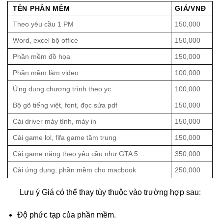
TÊN PHẦN MỀM
GIÁ/VNĐ
Theo yêu cầu 1 PM
150,000
Word, excel bộ office
150,000
Phần mềm đồ họa
150,000
Phần mềm làm video
100,000
Ứng dụng chương trình theo yc
100,000
Bộ gõ tiếng việt, font, đọc sửa pdf
150,000
Cài driver máy tính, máy in
150,000
Cài game lol, fifa game tầm trung
150,000
Cài game nặng theo yêu cầu như GTA 5…
350,000
Cài ứng dụng, phần mềm cho macbook
250,000
Lưu ý Giá có thể thay tùy thuộc vào trường hợp sau:
Độ phức tạp của phần mềm.