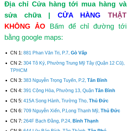
Địa chỉ Cửa hàng tới mua hàng và
sửa chữa |
CỬA HÀNG
THẬT
KHÔNG ẢO
Bấm để chỉ đường tới
bằng google maps:
CN 1:
881 Phan Văn Trị, P.7,
Gò Vấp
CN 2:
304 Tô Ký, Phường Trung Mỹ Tây (Quận 12 Cũ),
TPHCM
CN 3:
383 Nguyễn Trọng Tuyển, P.2,
Tân Bình
CN 4:
391 Cộng Hòa, Phường 13, Quận
Tân Bình
CN 5:
415A Song Hành, Trường Thọ,
Thủ Đức
CN 6:
709 Nguyễn Xiển, P.Long Thạnh Mỹ,
Thủ Đức
CN 7:
264F Bạch Đằng, P.24,
Bình Thạnh
CN 8:
644 Lũy Bán Bích, Tân Thành,
Tân Phú