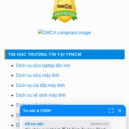
TIN HỌC TRƯỜNG TÍN TẠI TPHCM
Dịch vụ sửa laptop tận nơi
Dịch vụ sửa máy tính
Dịch vụ cài đặt máy tính
Dịch vụ vệ sinh máy tính
Dịch vụ vệ sinh laptop
Tư vấn & CSKH
Dịch vụ cài win
Hỗ trợ viên
9/8/2026 15:53
Dịch vụ cứu dữ liệu