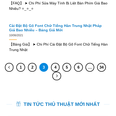
【FAQ】 ➤ Chi Phí Sửa Máy Tính Bị Liệt Bàn Phím Giá Bao
Nhiêu? ⭐_⭐_⭐
Cài Đặt Bộ Gõ Font Chữ Tiếng Hàn Trung Nhật Pháp
Giá Bao Nhiêu – Bảng Giá Mới
10/06/2021
【Bảng Giá】 ➤ Chi Phí Cài Đặt Bộ Gõ Font Chữ Tiếng Hàn
Trung Nhật
1
2
3
4
5
6
…
34
TIN TỨC THỦ THUẬT MỚI NHẤT