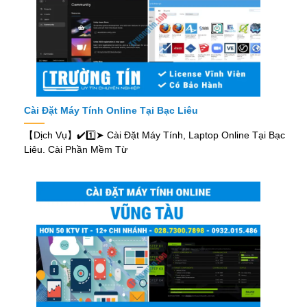
Cài Đặt Máy Tính Online Tại Bạc Liêu
【Dịch Vụ】✔️1️⃣➤ Cài Đặt Máy Tính, Laptop Online Tại Bạc
Liêu. Cài Phần Mềm Từ