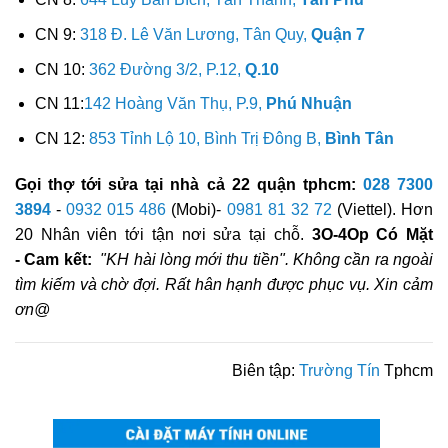
CN 9:
318 Đ. Lê Văn Lương, Tân Quy,
Quận 7
CN 10:
362 Đường 3/2, P.12,
Q.10
CN 11:
142 Hoàng Văn Thụ, P.9,
Phú Nhuận
CN 12:
853 Tỉnh Lộ 10, Bình Trị Đông B,
Bình Tân
Gọi thợ tới sửa tại nhà cả 22 quận tphcm:
028 7300
3894
-
0932 015 486
(Mobi)-
0981 81 32 72
(Viettel). Hơn
20 Nhân viên tới tận nơi sửa tại chỗ.
3O-4Op Có Mặt
- Cam kết:
"KH hài lòng mới thu tiền". Không cần ra ngoài
tìm kiếm và chờ đợi. Rất hân hạnh được phục vụ. Xin cảm
ơn@
Biên tập:
Trường Tín
Tphcm