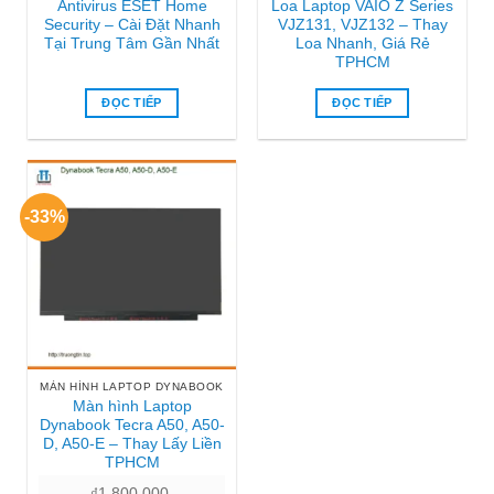
Antivirus ESET Home
Loa Laptop VAIO Z Series
Security – Cài Đặt Nhanh
VJZ131, VJZ132 – Thay
Tại Trung Tâm Gần Nhất
Loa Nhanh, Giá Rẻ
TPHCM
ĐỌC TIẾP
ĐỌC TIẾP
-33%
MÀN HÌNH LAPTOP DYNABOOK
Màn hình Laptop
Dynabook Tecra A50, A50-
D, A50-E – Thay Lấy Liền
TPHCM
₫
1.800.000