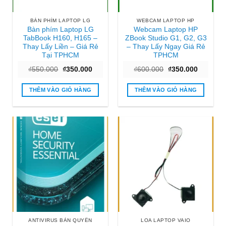
BÀN PHÍM LAPTOP LG
WEBCAM LAPTOP HP
Bàn phím Laptop LG
Webcam Laptop HP
TabBook H160, H165 –
ZBook Studio G1, G2, G3
Thay Lấy Liền – Giá Rẻ
– Thay Lấy Ngay Giá Rẻ
Tại TPHCM
TPHCM
Giá
Giá
Giá
Giá
₫
550.000
₫
350.000
₫
600.000
₫
350.000
gốc
hiện
gốc
hiện
là:
tại
là:
tại
₫550.000.
là:
₫600.000.
là:
THÊM VÀO GIỎ HÀNG
THÊM VÀO GIỎ HÀNG
₫350.000.
₫350.000
ANTIVIRUS BẢN QUYỀN
LOA LAPTOP VAIO