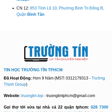
CN 12:
853 Tỉnh Lộ 10, Phường Bình Trị Đông B,
Quận
Bình Tân
TIN HỌC TRƯỜNG TÍN TPHCM
Đã Hoạt Động:
Hơn 9 Năm (MST: 0312179313 -
Trường
Thịnh Group
)
Website:
truongtin.top
- truongtintphcm@gmail.com
Gọi thợ tới sửa tại nhà cả 22 quận tphcm:
028 7300