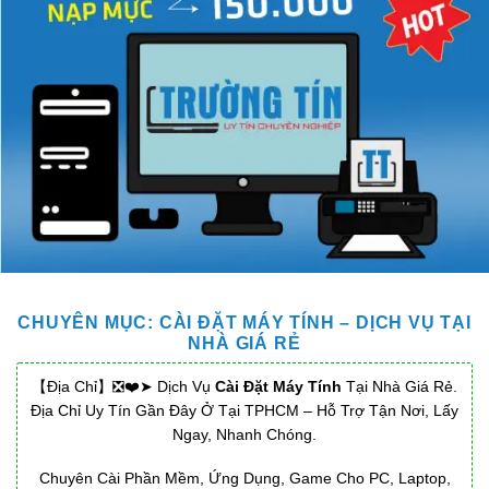
CHUYÊN MỤC:
CÀI ĐẶT MÁY TÍNH – DỊCH VỤ TẠI
NHÀ GIÁ RẺ
【Địa Chỉ】❎❤️➤ Dịch Vụ
Cài Đặt Máy Tính
Tại Nhà Giá Rẻ.
Địa Chỉ Uy Tín Gần Đây Ở Tại TPHCM – Hỗ Trợ Tận Nơi, Lấy
Ngay, Nhanh Chóng.
Chuyên Cài Phần Mềm, Ứng Dụng, Game Cho PC, Laptop,