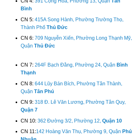
CN 4:
391 Cộng Hòa, Phường 13, Quận
Tân
Bình
CN 5:
415A Song Hành, Phường Trường Thọ,
Thành Phố
Thủ Đức
CN 6:
709 Nguyễn Xiển, Phường Long Thạnh Mỹ,
Quận
Thủ Đức
CN 7:
264F Bạch Đằng, Phường 24, Quận
Bình
Thạnh
CN 8:
644 Lũy Bán Bích, Phường Tân Thành,
Quận
Tân Phú
CN 9:
318 Đ. Lê Văn Lương, Phường Tân Quy,
Quận 7
CN 10:
362 Đường 3/2, Phường 12,
Quận 10
CN 11:
142 Hoàng Văn Thụ, Phường 9, Quận
Phú
Nhuận