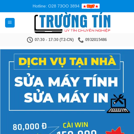
Bỏ
Hotline: O28 73OO 3894
qua
nội
dung
07:30 - 17:30 (T2-CN)
0932015486