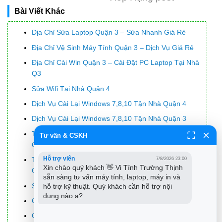
Bài Viết Khác
Địa Chỉ Sửa Laptop Quận 3 – Sửa Nhanh Giá Rẻ
Địa Chỉ Vệ Sinh Máy Tính Quận 3 – Dịch Vụ Giá Rẻ
Địa Chỉ Cài Win Quận 3 – Cài Đặt PC Laptop Tại Nhà
Q3
Sửa Wifi Tại Nhà Quận 4
Dịch Vụ Cài Lại Windows 7,8,10 Tận Nhà Quận 4
Dịch Vụ Cài Lại Windows 7,8,10 Tận Nhà Quận 3
Tuyển Thợ Sửa Máy Tính – Thợ Sửa Máy In Tại
Tư vấn & CSKH
Quận 4 Lương Trên 10tr
Hỗ trợ viên
Tuyển Thợ Sửa Máy Tính – Thợ Sửa Máy In Tại
7/8/2026 23:00
Xin chào quý khách 👋 Vi Tính Trường Thịnh 
Quận 3
sẵn sàng tư vấn máy tính, laptop, máy in và 
Sạc Laptop Dell Inspiron N3520 Giá Rẻ Nhất
hỗ trợ kỹ thuật. Quý khách cần hỗ trợ nội 
dung nào ạ?
Cách bỏ chặn trên Facebook điện thoại, máy tính
Cách sử dụng phần mềm thay đổi giọng nói Clownfish