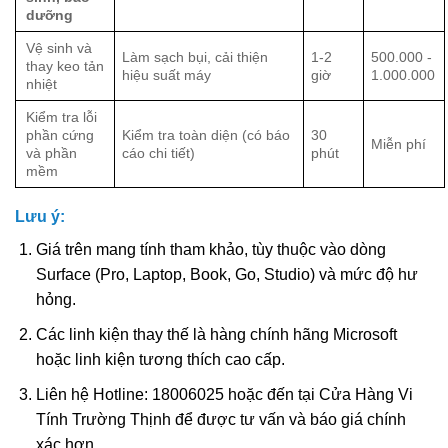
dưỡng
Vệ sinh và
Làm sạch bụi, cải thiện
1-2
500.000 -
thay keo tản
hiệu suất máy
giờ
1.000.000
nhiệt
Kiểm tra lỗi
phần cứng
Kiểm tra toàn diện (có báo
30
Miễn phí
và phần
cáo chi tiết)
phút
mềm
Lưu ý:
Giá trên mang tính tham khảo, tùy thuộc vào dòng
Surface (Pro, Laptop, Book, Go, Studio) và mức độ hư
hỏng.
Các linh kiện thay thế là hàng chính hãng Microsoft
hoặc linh kiện tương thích cao cấp.
Liên hệ Hotline: 18006025 hoặc đến tại Cửa Hàng Vi
Tính Trường Thịnh để được tư vấn và báo giá chính
xác hơn.