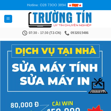
Bỏ
Hotline: O28 73OO 3894
qua
nội
dung
07:30 - 17:30 (T2-CN)
0932015486