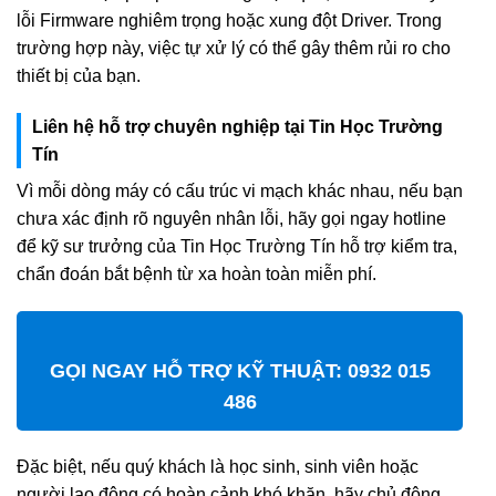
lỗi Firmware nghiêm trọng hoặc xung đột Driver. Trong
trường hợp này, việc tự xử lý có thể gây thêm rủi ro cho
thiết bị của bạn.
Liên hệ hỗ trợ chuyên nghiệp tại Tin Học Trường
Tín
Vì mỗi dòng máy có cấu trúc vi mạch khác nhau, nếu bạn
chưa xác định rõ nguyên nhân lỗi, hãy gọi ngay hotline
để kỹ sư trưởng của Tin Học Trường Tín hỗ trợ kiểm tra,
chẩn đoán bắt bệnh từ xa hoàn toàn miễn phí.
GỌI NGAY HỖ TRỢ KỸ THUẬT: 0932 015
486
Đặc biệt, nếu quý khách là học sinh, sinh viên hoặc
người lao động có hoàn cảnh khó khăn, hãy chủ động