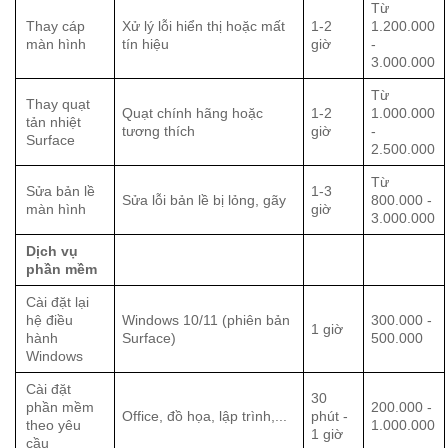
Từ
Thay cáp
Xử lý lỗi hiển thị hoặc mất
1-2
1.200.000
màn hình
tín hiệu
giờ
-
3.000.000
Từ
Thay quạt
Quạt chính hãng hoặc
1-2
1.000.000
tản nhiệt
tương thích
giờ
-
Surface
2.500.000
Từ
Sửa bản lề
1-3
Sửa lỗi bản lề bị lỏng, gãy
800.000 -
màn hình
giờ
3.000.000
Dịch vụ
phần mềm
Cài đặt lại
hệ điều
Windows 10/11 (phiên bản
300.000 -
1 giờ
hành
Surface)
500.000
Windows
Cài đặt
30
phần mềm
200.000 -
Office, đồ họa, lập trình,...
phút -
theo yêu
1.000.000
1 giờ
cầu