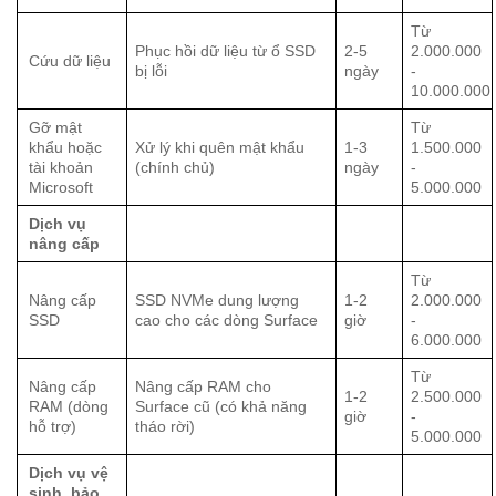
Từ
Phục hồi dữ liệu từ ổ SSD
2-5
2.000.000
Cứu dữ liệu
bị lỗi
ngày
-
10.000.000
Gỡ mật
Từ
khẩu hoặc
Xử lý khi quên mật khẩu
1-3
1.500.000
tài khoản
(chính chủ)
ngày
-
Microsoft
5.000.000
Dịch vụ
nâng cấp
Từ
Nâng cấp
SSD NVMe dung lượng
1-2
2.000.000
SSD
cao cho các dòng Surface
giờ
-
6.000.000
Từ
Nâng cấp
Nâng cấp RAM cho
1-2
2.500.000
RAM (dòng
Surface cũ (có khả năng
giờ
-
hỗ trợ)
tháo rời)
5.000.000
Dịch vụ vệ
sinh, bảo