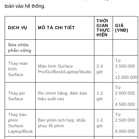
toàn vào hệ thống.
THỜI
GIAN
GIÁ
DỊCH VỤ
MÔ TẢ CHI TIẾT
THỰC
(VNĐ)
HIỆN
Sửa chữa
phần cứng
Từ
Thay màn
Màn hình Surface
2-4
3.500.000
hình
Pro/Go/Book/Laptop/Studio
giờ
-
Surface
12.000.000
Từ
Thay pin
Pin chính hãng, đảm bảo
1-2
2.000.000
Surface
hiệu suất cao
giờ
-
4.500.000
Thay bàn
Từ
phím
Bàn phím tích hợp, khắc
1-2
2.500.000
Surface
phục lỗi phím
giờ
-
Laptop/Book
6.000.000