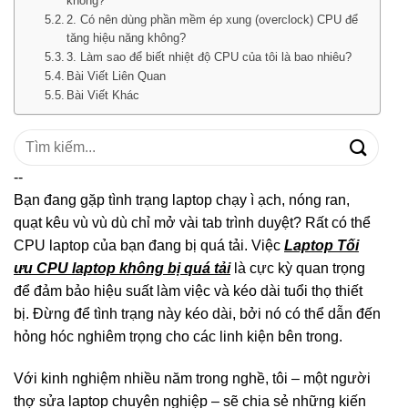
không?
2. Có nên dùng phần mềm ép xung (overclock) CPU để
tăng hiệu năng không?
3. Làm sao để biết nhiệt độ CPU của tôi là bao nhiêu?
Bài Viết Liên Quan
Bài Viết Khác
Tìm
kiếm:
--
Bạn đang gặp tình trạng laptop chạy ì ạch, nóng ran,
quạt kêu vù vù dù chỉ mở vài tab trình duyệt? Rất có thể
CPU laptop của bạn đang bị quá tải. Việc
Laptop Tối
ưu CPU laptop không bị quá tải
là cực kỳ quan trọng
để đảm bảo hiệu suất làm việc và kéo dài tuổi thọ thiết
bị. Đừng để tình trạng này kéo dài, bởi nó có thể dẫn đến
hỏng hóc nghiêm trọng cho các linh kiện bên trong.
Với kinh nghiệm nhiều năm trong nghề, tôi – một người
thợ sửa laptop chuyên nghiệp – sẽ chia sẻ những kiến