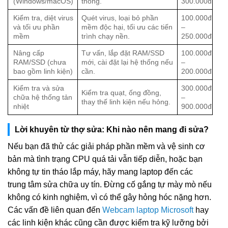
(Windows/macOS)
thống.
300.000đ
Kiểm tra, diệt virus
Quét virus, loại bỏ phần
100.000đ
và tối ưu phần
mềm độc hại, tối ưu các tiến
–
mềm
trình chạy nền.
250.000đ
Nâng cấp
Tư vấn, lắp đặt RAM/SSD
100.000đ
RAM/SSD (chưa
mới, cài đặt lại hệ thống nếu
–
bao gồm linh kiện)
cần.
200.000đ
Kiểm tra và sửa
300.000đ
Kiểm tra quạt, ống đồng,
chữa hệ thống tản
–
thay thế linh kiện nếu hỏng.
nhiệt
900.000đ
Lời khuyên từ thợ sửa: Khi nào nên mang đi sửa?
Nếu bạn đã thử các giải pháp phần mềm và vệ sinh cơ
bản mà tình trạng CPU quá tải vẫn tiếp diễn, hoặc bạn
không tự tin tháo lắp máy, hãy mang laptop đến các
trung tâm sửa chữa uy tín. Đừng cố gắng tự mày mò nếu
không có kinh nghiệm, vì có thể gây hỏng hóc nặng hơn.
Các vấn đề liên quan đến
Webcam laptop Microsoft
hay
các linh kiện khác cũng cần được kiểm tra kỹ lưỡng bởi