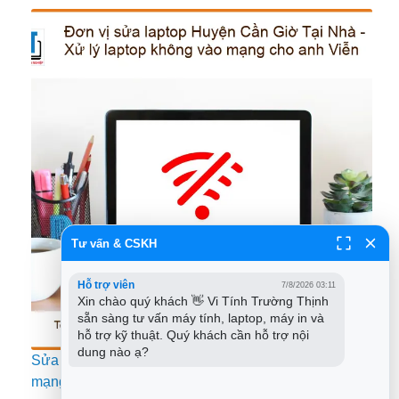
Tư vấn & CSKH
Hỗ trợ viên
7/8/2026 03:11
Xin chào quý khách 👋 Vi Tính Trường Thịnh 
sẵn sàng tư vấn máy tính, laptop, máy in và 
hỗ trợ kỹ thuật. Quý khách cần hỗ trợ nội 
dung nào ạ?
Sửa laptop Huyện Cần Giờ – Xử lý lỗi không vào
mạng tận nơi