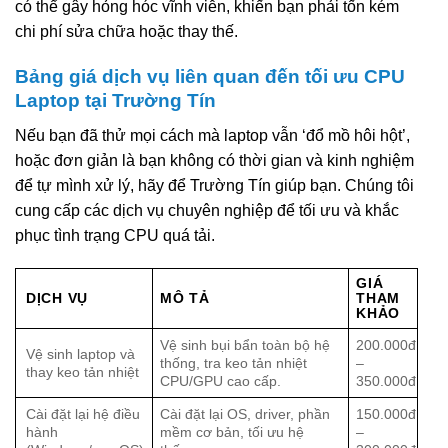
có thể gây hỏng hóc vĩnh viễn, khiến bạn phải tốn kém
chi phí sửa chữa hoặc thay thế.
Bảng giá dịch vụ liên quan đến tối ưu CPU
Laptop tại Trường Tín
Nếu bạn đã thử mọi cách mà laptop vẫn ‘đổ mồ hôi hột’,
hoặc đơn giản là bạn không có thời gian và kinh nghiệm
để tự mình xử lý, hãy để Trường Tín giúp bạn. Chúng tôi
cung cấp các dịch vụ chuyên nghiệp để tối ưu và khắc
phục tình trạng CPU quá tải.
GIÁ
DỊCH VỤ
MÔ TẢ
THAM
KHẢO
Vệ sinh bụi bẩn toàn bộ hệ
200.000đ
Vệ sinh laptop và
thống, tra keo tản nhiệt
–
thay keo tản nhiệt
CPU/GPU cao cấp.
350.000đ
Cài đặt lại hệ điều
Cài đặt lại OS, driver, phần
150.000đ
hành
mềm cơ bản, tối ưu hệ
–