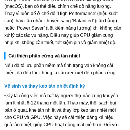
(macOS), bạn có thể điều chỉnh chế độ năng lượng.
Thay vì luôn để ở chế độ ‘High Performance’ (hiệu suất
cao), hãy cân nhắc chuyển sang ‘Balanced’ (cân bằng)
hoặc ‘Power Saver’ (tiết kiệm năng lượng) khi không cần
xử lý các tác vụ nặng. Điều này giúp CPU giảm xung
nhịp khi không cần thiết, tiết kiệm pin và giảm nhiệt độ.
Cải thiện phần cứng và tản nhiệt
Nếu đã tối ưu phần mềm mà tình trạng vẫn không cải
thiện, đã đến lúc chúng ta cần xem xét đến phần cứng.
Vệ sinh và thay keo tản nhiệt định kỳ
Đây là công việc mà bất kỳ người thợ nào cũng khuyên
làm ít nhất 6-12 tháng một lần. Tháo máy, thổi sạch bụi
bẩn ở quạt, khe tản nhiệt và thay lớp keo tản nhiệt mới
cho CPU và GPU. Việc này sẽ cải thiện đáng kể hiệu
quả tản nhiệt, giúp CPU hoạt động mát mẻ hơn. Đối với