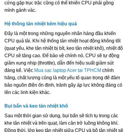
cứng gặp trục trặc cũng có thể khiến CPU phải gồng
mình gánh vác.
Hệ thống tản nhiệt kém hiệu quả
Đây là một trong những nguyên nhân hàng đầu khiến
CPU quá tải. Khi hệ thống tản nhiệt hoạt động không tốt
(quạt yếu, khe tản nhiệt bị bít, keo tản nhiệt khô), nhiệt độ
CPU sẽ tăng cao. Để bảo vệ chính nó, CPU sẽ tự động
giảm xung nhịp (throttle), dẫn đến hiệu suất giảm sút
đáng kể. Việc
Mua sạc laptop Acer tại TPHCM
chính
hãng, chất lượng cũng là một yếu tố quan trọng để đảm
bảo nguồn điện ổn định, tránh gây áp lực không đáng có
lên các linh kiện khác.
Bụi bẩn và keo tản nhiệt khô
Sau một thời gian sử dụng, bụi bẩn sẽ tích tụ trong các
khe tản nhiệt và trên quạt, làm cản trở luồng không khí.
Đồng thời, lớp keo tản nhiệt giữa CPU và bộ tản nhiệt sẽ