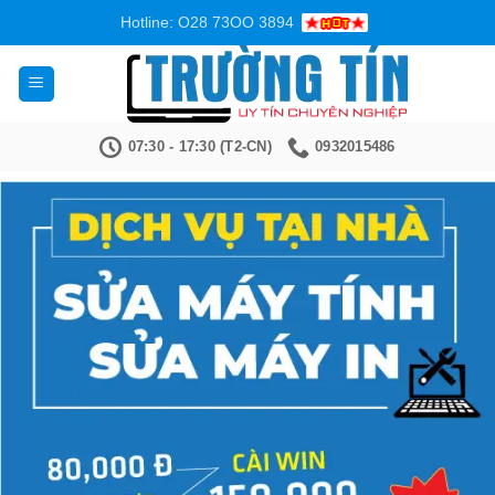
Bỏ
Hotline: O28 73OO 3894
qua
nội
dung
07:30 - 17:30 (T2-CN)
0932015486