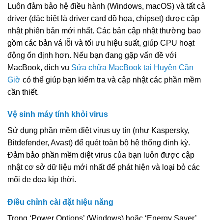
Luôn đảm bảo hệ điều hành (Windows, macOS) và tất cả
driver (đặc biệt là driver card đồ họa, chipset) được cập
nhật phiên bản mới nhất. Các bản cập nhật thường bao
gồm các bản vá lỗi và tối ưu hiệu suất, giúp CPU hoạt
động ổn định hơn. Nếu bạn đang gặp vấn đề với
MacBook, dịch vụ
Sửa chữa MacBook tại Huyện Cần
Giờ
có thể giúp bạn kiểm tra và cập nhật các phần mềm
cần thiết.
Vệ sinh máy tính khỏi virus
Sử dụng phần mềm diệt virus uy tín (như Kaspersky,
Bitdefender, Avast) để quét toàn bộ hệ thống định kỳ.
Đảm bảo phần mềm diệt virus của bạn luôn được cập
nhật cơ sở dữ liệu mới nhất để phát hiện và loại bỏ các
mối đe dọa kịp thời.
Điều chỉnh cài đặt hiệu năng
Trong ‘Power Options’ (Windows) hoặc ‘Energy Saver’