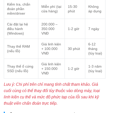
Kiểm tra, chẩn
Miễn phí (tại
15-30
Không
đoán phần
cửa hàng)
phút
áp dụng
mềm/driver
Cài đặt lại hệ
200.000 –
điều hành
350.000
1-2 giờ
7 ngày
(Windows)
VNĐ
Giá linh kiện
6-12
Thay thế RAM
+ 100.000
30 phút
tháng
(nếu lỗi)
VNĐ
(tùy loại)
Giá linh kiện
Thay thế ổ cứng
1-3 năm
+ 150.000
1-2 giờ
SSD (nếu lỗi)
(tùy loại)
VNĐ
Lưu ý: Chi phí trên chỉ mang tính chất tham khảo. Giá
cuối cùng có thể thay đổi tùy thuộc vào dòng máy, loại
linh kiện cụ thể và mức độ phức tạp của lỗi sau khi kỹ
thuật viên chẩn đoán trực tiếp.