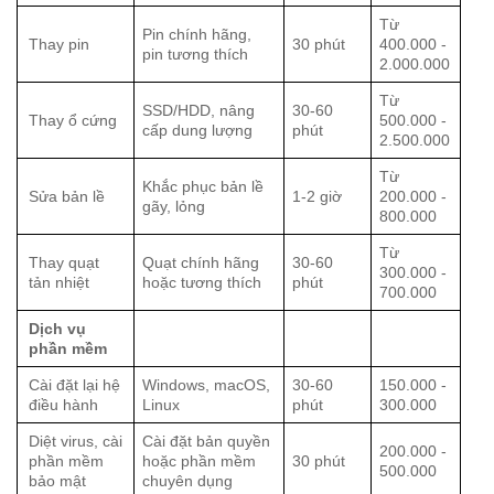
Từ
Pin chính hãng,
Thay pin
30 phút
400.000 -
pin tương thích
2.000.000
Từ
SSD/HDD, nâng
30-60
Thay ổ cứng
500.000 -
cấp dung lượng
phút
2.500.000
Từ
Khắc phục bản lề
Sửa bản lề
1-2 giờ
200.000 -
gãy, lỏng
800.000
Từ
Thay quạt
Quạt chính hãng
30-60
300.000 -
tản nhiệt
hoặc tương thích
phút
700.000
Dịch vụ
phần mềm
Cài đặt lại hệ
Windows, macOS,
30-60
150.000 -
điều hành
Linux
phút
300.000
Diệt virus, cài
Cài đặt bản quyền
200.000 -
phần mềm
hoặc phần mềm
30 phút
500.000
bảo mật
chuyên dụng