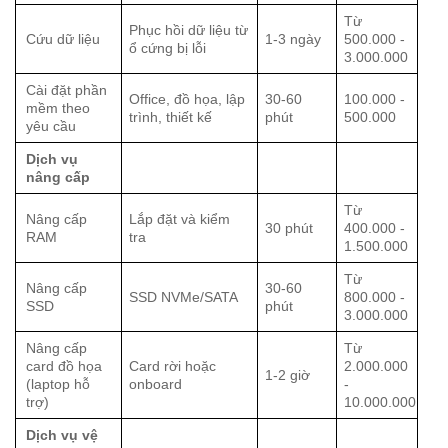
Từ
Phục hồi dữ liệu từ
Cứu dữ liệu
1-3 ngày
500.000 -
ổ cứng bị lỗi
3.000.000
Cài đặt phần
Office, đồ họa, lập
30-60
100.000 -
mềm theo
trình, thiết kế
phút
500.000
yêu cầu
Dịch vụ
nâng cấp
Từ
Nâng cấp
Lắp đặt và kiểm
30 phút
400.000 -
RAM
tra
1.500.000
Từ
Nâng cấp
30-60
SSD NVMe/SATA
800.000 -
SSD
phút
3.000.000
Nâng cấp
Từ
card đồ họa
Card rời hoặc
2.000.000
1-2 giờ
(laptop hỗ
onboard
-
trợ)
10.000.000
Dịch vụ vệ