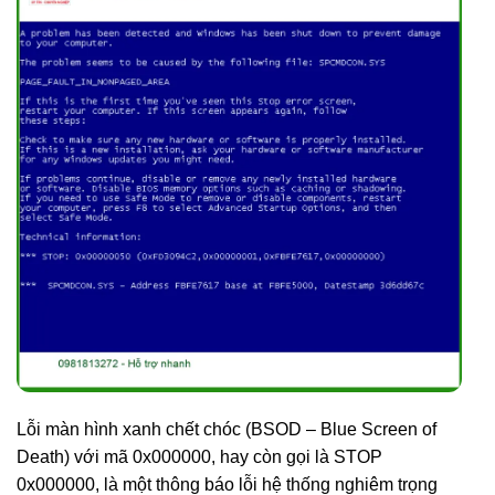
Lỗi màn hình xanh chết chóc (BSOD – Blue Screen of
Death) với mã 0x000000, hay còn gọi là STOP
0x000000, là một thông báo lỗi hệ thống nghiêm trọng