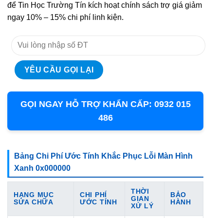
để Tin Học Trường Tín kích hoạt chính sách trợ giá giảm
ngay 10% – 15% chi phí linh kiện.
GỌI NGAY HỖ TRỢ KHẨN CẤP: 0932 015
486
Bảng Chi Phí Ước Tính Khắc Phục Lỗi Màn Hình
Xanh 0x000000
THỜI
HẠNG MỤC
CHI PHÍ
BẢO
GIAN
SỬA CHỮA
ƯỚC TÍNH
HÀNH
XỬ LÝ