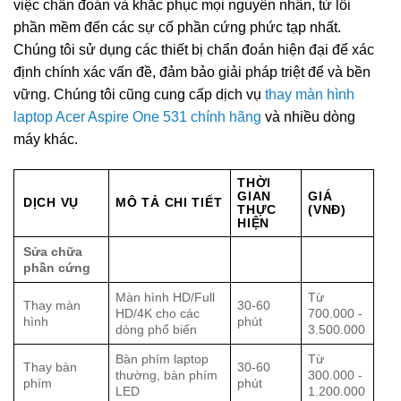
việc chẩn đoán và khắc phục mọi nguyên nhân, từ lỗi
phần mềm đến các sự cố phần cứng phức tạp nhất.
Chúng tôi sử dụng các thiết bị chẩn đoán hiện đại để xác
định chính xác vấn đề, đảm bảo giải pháp triệt để và bền
vững. Chúng tôi cũng cung cấp dịch vụ
thay màn hình
laptop Acer Aspire One 531 chính hãng
và nhiều dòng
máy khác.
THỜI
GIAN
GIÁ
DỊCH VỤ
MÔ TẢ CHI TIẾT
THỰC
(VNĐ)
HIỆN
Sửa chữa
phần cứng
Màn hình HD/Full
Từ
Thay màn
30-60
HD/4K cho các
700.000 -
hình
phút
dòng phổ biến
3.500.000
Bàn phím laptop
Từ
Thay bàn
30-60
thường, bàn phím
300.000 -
phím
phút
LED
1.200.000