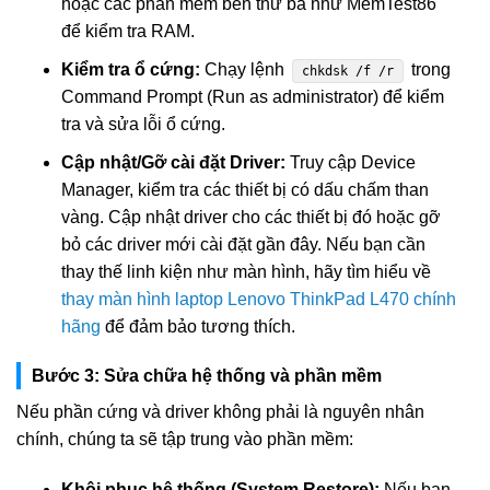
hoặc các phần mềm bên thứ ba như MemTest86
để kiểm tra RAM.
Kiểm tra ổ cứng:
Chạy lệnh
trong
chkdsk /f /r
Command Prompt (Run as administrator) để kiểm
tra và sửa lỗi ổ cứng.
Cập nhật/Gỡ cài đặt Driver:
Truy cập Device
Manager, kiểm tra các thiết bị có dấu chấm than
vàng. Cập nhật driver cho các thiết bị đó hoặc gỡ
bỏ các driver mới cài đặt gần đây. Nếu bạn cần
thay thế linh kiện như màn hình, hãy tìm hiểu về
thay màn hình laptop Lenovo ThinkPad L470 chính
hãng
để đảm bảo tương thích.
Bước 3: Sửa chữa hệ thống và phần mềm
Nếu phần cứng và driver không phải là nguyên nhân
chính, chúng ta sẽ tập trung vào phần mềm:
Khôi phục hệ thống (System Restore):
Nếu bạn