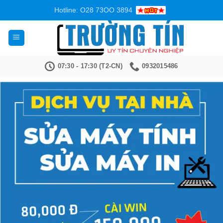
Bỏ
Hotline: O28 73OO 3894
qua
nội
dung
07:30 - 17:30 (T2-CN)
0932015486