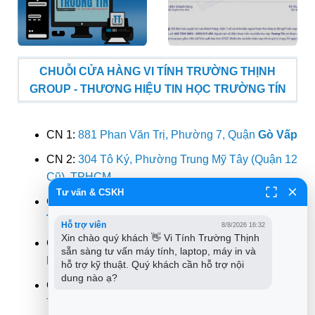
CHUỖI CỬA HÀNG VI TÍNH TRƯỜNG THỊNH
GROUP - THƯƠNG HIỆU TIN HỌC TRƯỜNG TÍN
CN 1:
881 Phan Văn Trị, Phường 7, Quận
Gò Vấp
CN 2:
304 Tô Ký, Phường Trung Mỹ Tây (Quận 12
Cũ), TPHCM
Tư vấn & CSKH
CN 3:
383 Nguyễn Trọng Tuyển, Phường 2, Quận
Tân Bình
Hỗ trợ viên
8/8/2026 16:32
Xin chào quý khách 👋 Vi Tính Trường Thịnh 
CN 4:
391 Cộng Hòa, Phường 13, Quận
Tân
sẵn sàng tư vấn máy tính, laptop, máy in và 
Bình
hỗ trợ kỹ thuật. Quý khách cần hỗ trợ nội 
dung nào ạ?
CN 5:
415A Song Hành, Phường Trường Thọ,
Thành Phố
Thủ Đức