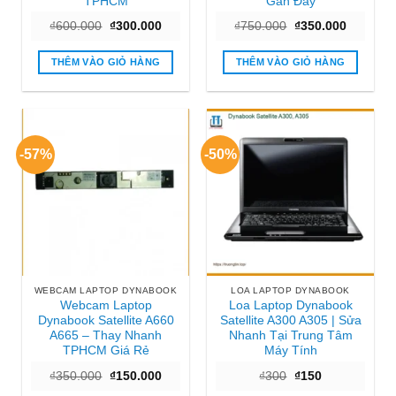
TPHCM
Gần Đây
Giá
Giá
Giá
Giá
₫
600.000
₫
300.000
₫
750.000
₫
350.000
gốc
hiện
gốc
hiện
là:
tại
là:
tại
₫600.000.
là:
₫750.000.
là:
THÊM VÀO GIỎ HÀNG
THÊM VÀO GIỎ HÀNG
₫300.000.
₫350.000
-57%
-50%
WEBCAM LAPTOP DYNABOOK
LOA LAPTOP DYNABOOK
Webcam Laptop
Loa Laptop Dynabook
Dynabook Satellite A660
Satellite A300 A305 | Sửa
A665 – Thay Nhanh
Nhanh Tại Trung Tâm
TPHCM Giá Rẻ
Máy Tính
Giá
Giá
Giá
Giá
₫
350.000
₫
150.000
₫
300
₫
150
gốc
hiện
gốc
hiện