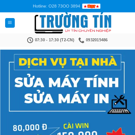
Bỏ
Hotline: O28 73OO 3894
qua
nội
dung
07:30 - 17:30 (T2-CN)
0932015486