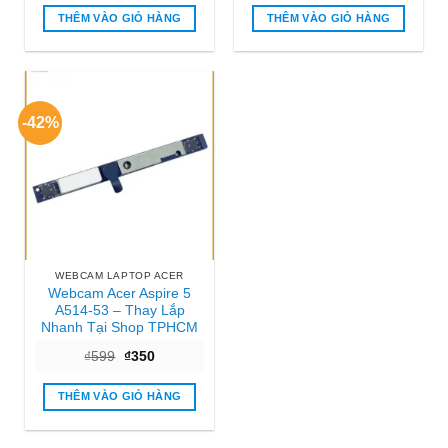
là:
tại
là:
tại
₫350.000.
là:
₫300.
là:
THÊM VÀO GIỎ HÀNG
THÊM VÀO GIỎ HÀNG
₫150.000.
₫150.
-42%
WEBCAM LAPTOP ACER
Webcam Acer Aspire 5
A514-53 – Thay Lắp
Nhanh Tại Shop TPHCM
Giá
Giá
₫
599
₫
350
gốc
hiện
là:
tại
₫599.
là:
THÊM VÀO GIỎ HÀNG
₫350.