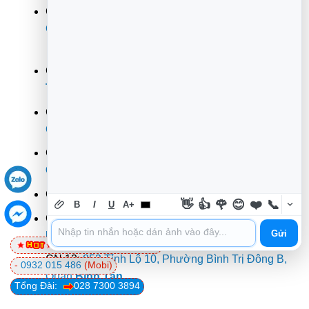
CN 6:
709 Nguyễn Xiển, Phường Long Thạnh Mỹ,
Quận
Thủ Đức
CN 7:
264F Bạch Đằng, Phường 24, Quận
Bình
Thạnh
CN 8:
644 Lũy Bán Bích, Phường Tân Thành,
Quận
Tân Phú
CN 9:
318 Đ. Lê Văn Lương, Phường Tân Quy,
Quận 7
CN 10:
362 Đường 3/2, Phường 12,
Quận 10
👋
👍
🌹
😊
❤️
📞
B
I
U
A+
CN 11:
142 Hoàng Văn Thụ, Phường 9, Quận
Phú
Gửi
Nhuận
0981 81 32 72
(Viettel)
CN 12:
853 Tỉnh Lộ 10, Phường Bình Trị Đông B,
-
0932 015 486
(Mobi)
Quận
Bình Tân
Tổng Đài:
028 7300 3894