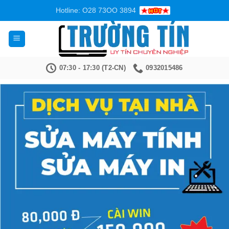
Bỏ
Hotline: O28 73OO 3894
qua
nội
dung
07:30 - 17:30 (T2-CN)
0932015486