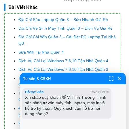
Bài Viết Khác
Địa Chỉ Sửa Laptop Quận 3 – Sửa Nhanh Giá Rẻ
Địa Chỉ Vệ Sinh Máy Tính Quận 3 – Dịch Vụ Giá Rẻ
Địa Chỉ Cài Win Quận 3 – Cài Đặt PC Laptop Tại Nhà
Q3
Sửa Wifi Tại Nhà Quận 4
Dịch Vụ Cài Lại Windows 7,8,10 Tận Nhà Quận 4
Dịch Vụ Cài Lại Windows 7,8,10 Tận Nhà Quận 3
Tuyển Thợ Sửa Máy Tính – Thợ Sửa Máy In Tại
Tư vấn & CSKH
Quận 4 Lương Trên 10tr
Hỗ trợ viên
8/8/2026 09:59
Tuyển Thợ Sửa Máy Tính – Thợ Sửa Máy In Tại
Xin chào quý khách 👋 Vi Tính Trường Thịnh 
Quận 3
sẵn sàng tư vấn máy tính, laptop, máy in và 
hỗ trợ kỹ thuật. Quý khách cần hỗ trợ nội 
Đánh giá laptop Asus Zenbook 15: Nhỏ gọn, bàn
dung nào ạ?
phím thoải mái
Pin Laptop Asus Z9200 Giá Rẻ Nhất