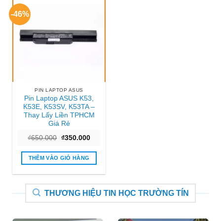
-46%
PIN LAPTOP ASUS
Pin Laptop ASUS K53,
K53E, K53SV, K53TA –
Thay Lấy Liền TPHCM
Giá Rẻ
Giá
Giá
₫
650.000
₫
350.000
gốc
hiện
là:
tại
₫650.000.
là:
THÊM VÀO GIỎ HÀNG
₫350.000.
THƯƠNG HIỆU TIN HỌC TRƯỜNG TÍN