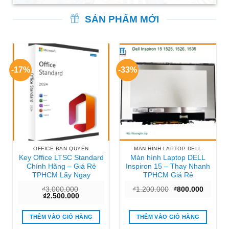
SẢN PHẨM MỚI
-17%
-33%
OFFICE BẢN QUYỀN
MÀN HÌNH LAPTOP DELL
Key Office LTSC Standard
Màn hình Laptop DELL
Chính Hãng – Giá Rẻ
Inspiron 15 – Thay Nhanh
TPHCM Lấy Ngay
TPHCM Giá Rẻ
Giá
Giá
₫
3.000.000
₫
1.200.000
₫
800.000
Giá
Giá
gốc
hiện
₫
2.500.000
gốc
hiện
là:
tại
là:
tại
₫1.200.000.
là:
₫3.000.000.
là:
₫800.00
THÊM VÀO GIỎ HÀNG
THÊM VÀO GIỎ HÀNG
₫2.500.000.