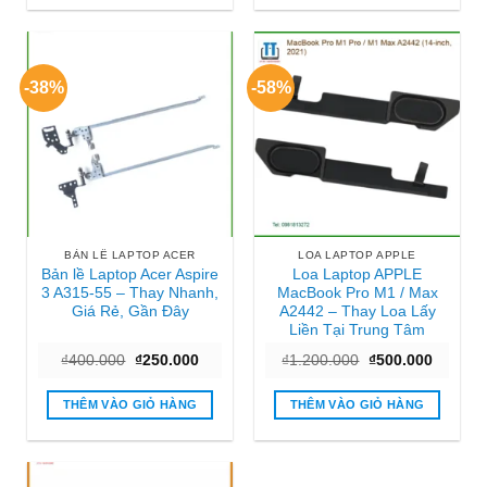
-38%
-58%
BẢN LỀ LAPTOP ACER
LOA LAPTOP APPLE
Bản lề Laptop Acer Aspire
Loa Laptop APPLE
3 A315-55 – Thay Nhanh,
MacBook Pro M1 / Max
Giá Rẻ, Gần Đây
A2442 – Thay Loa Lấy
Liền Tại Trung Tâm
Giá
Giá
Giá
Giá
₫
400.000
₫
250.000
₫
1.200.000
₫
500.000
gốc
hiện
gốc
hiện
là:
tại
là:
tại
₫400.000.
là:
₫1.200.000.
là:
THÊM VÀO GIỎ HÀNG
THÊM VÀO GIỎ HÀNG
₫250.000.
₫500.00