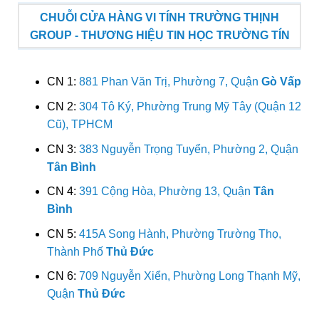
CHUỖI CỬA HÀNG VI TÍNH TRƯỜNG THỊNH
GROUP - THƯƠNG HIỆU TIN HỌC TRƯỜNG TÍN
CN 1:
881 Phan Văn Trị, Phường 7, Quận
Gò Vấp
CN 2:
304 Tô Ký, Phường Trung Mỹ Tây (Quận 12
Cũ), TPHCM
CN 3:
383 Nguyễn Trọng Tuyển, Phường 2, Quận
Tân Bình
CN 4:
391 Cộng Hòa, Phường 13, Quận
Tân
Bình
CN 5:
415A Song Hành, Phường Trường Thọ,
Thành Phố
Thủ Đức
CN 6:
709 Nguyễn Xiển, Phường Long Thạnh Mỹ,
Quận
Thủ Đức