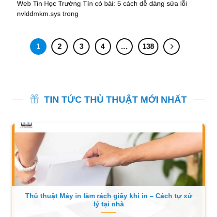
Web Tin Học Trường Tín có bài: 5 cách dễ dàng sửa lỗi
nvlddmkm.sys trong
1
2
3
4
…
138
TIN TỨC THỦ THUẬT MỚI NHẤT
Thủ thuật Máy in làm rách giấy khi in – Cách tự xử
lý tại nhà