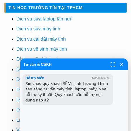
TIN HỌC TRƯỜNG TÍN TẠI TPHCM
Dịch vụ sửa laptop tận nơi
Dịch vụ sửa máy tính
Dịch vụ cài đặt máy tính
Dịch vụ vệ sinh máy tính
Dịch vụ vệ sinh laptop
Tư vấn & CSKH
Dịch vụ cài win
Hỗ trợ viên
6/8/2026 07:58
Dịch vụ cứu dữ liệu
Xin chào quý khách 👋 Vi Tính Trường Thịnh 
sẵn sàng tư vấn máy tính, laptop, máy in và 
Dịch vụ sửa wifi tại nhà
hỗ trợ kỹ thuật. Quý khách cần hỗ trợ nội 
Dịch vụ sửa máy in
dung nào ạ?
Dịch vụ nạp mực máy in
Lắp đặt camera quan sát tphcm
Vi tính Trường Thịnh