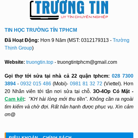
TIN HỌC TRƯỜNG TÍN TPHCM
Đã Hoạt Động:
Hơn 9 Năm (MST: 0312179313 -
Trường
Thịnh Group
)
Website:
truongtin.top
- truongtintphcm@gmail.com
Gọi thợ tới sửa tại nhà cả 22 quận tphcm:
028 7300
3894
-
0932 015 486
(Mobi)-
0981 81 32 72
(Viettel). Hơn
20 Nhân viên tới tận nơi sửa tại chỗ.
3O-4Op Có Mặt -
Cam kết
:
"KH hài lòng mới thu tiền". Không cần ra ngoài
tìm kiếm và chờ đợi. Rất hân hạnh được phục vụ. Xin cảm
ơn@
ĐIỀU KHOẢN - CHÍNH SÁCH