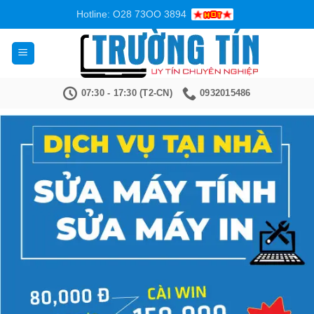
Bỏ
Hotline: O28 73OO 3894
qua
nội
dung
07:30 - 17:30 (T2-CN)
0932015486